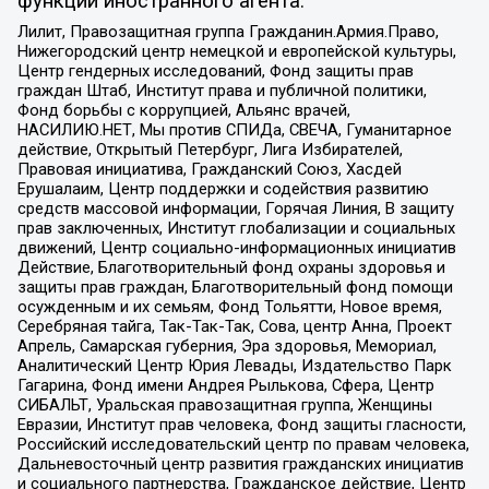
функции иностранного агента:
Лилит, Правозащитная группа Гражданин.Армия.Право,
Нижегородский центр немецкой и европейской культуры,
Центр гендерных исследований, Фонд защиты прав
граждан Штаб, Институт права и публичной политики,
Фонд борьбы с коррупцией, Альянс врачей,
НАСИЛИЮ.НЕТ, Мы против СПИДа, СВЕЧА, Гуманитарное
действие, Открытый Петербург, Лига Избирателей,
Правовая инициатива, Гражданский Союз, Хасдей
Ерушалаим, Центр поддержки и содействия развитию
средств массовой информации, Горячая Линия, В защиту
прав заключенных, Институт глобализации и социальных
движений, Центр социально-информационных инициатив
Действие, Благотворительный фонд охраны здоровья и
защиты прав граждан, Благотворительный фонд помощи
осужденным и их семьям, Фонд Тольятти, Новое время,
Серебряная тайга, Так-Так-Так, Сова, центр Анна, Проект
Апрель, Самарская губерния, Эра здоровья, Мемориал,
Аналитический Центр Юрия Левады, Издательство Парк
Гагарина, Фонд имени Андрея Рылькова, Сфера, Центр
СИБАЛЬТ, Уральская правозащитная группа, Женщины
Евразии, Институт прав человека, Фонд защиты гласности,
Российский исследовательский центр по правам человека,
Дальневосточный центр развития гражданских инициатив
и социального партнерства, Гражданское действие, Центр