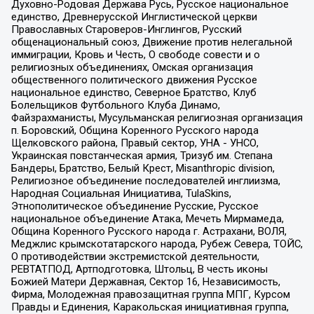
Духовно-Родовая Держава Русь, Русское национальное
единство, Древнерусской Инглистической церкви
Православных Староверов-Инглингов, Русский
общенациональный союз, Движение против нелегальной
иммиграции, Кровь и Честь, О свободе совести и о
религиозных объединениях, Омская организация
общественного политического движения Русское
национальное единство, Северное Братство, Клуб
Болельщиков Футбольного Клуба Динамо,
Файзрахманисты, Мусульманская религиозная организация
п. Боровский, Община Коренного Русского народа
Щелковского района, Правый сектор, УНА - УНСО,
Украинская повстанческая армия, Тризуб им. Степана
Бандеры, Братство, Белый Крест, Misanthropic division,
Религиозное объединение последователей инглиизма,
Народная Социальная Инициатива, TulaSkins,
Этнополитическое объединение Русские, Русское
национальное объединение Атака, Мечеть Мирмамеда,
Община Коренного Русского народа г. Астрахани, ВОЛЯ,
Меджлис крымскотатарского народа, Рубеж Севера, ТОЙС,
О противодействии экстремистской деятельности,
РЕВТАТПОД, Артподготовка, Штольц, В честь иконы
Божией Матери Державная, Сектор 16, Независимость,
Фирма, Молодежная правозащитная группа МПГ, Курсом
Правды и Единения, Каракольская инициативная группа,