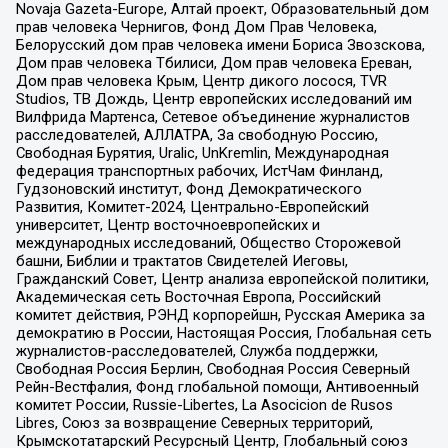
Novaja Gazeta-Europe, Алтай проект, Образовательный дом
прав человека Чернигов, Фонд Дом Прав Человека,
Белорусский дом прав человека имени Бориса Звозскова,
Дом прав человека Тбилиси, Дом прав человека Ереван,
Дом прав человека Крым, Центр дикого лосося, TVR
Studios, ТВ Дождь, Центр европейских исследований им
Вилфрида Мартенса, Сетевое объединение журналистов
расследователей, АЛЛАТРА, За свободную Россию,
Свободная Бурятия, Uralic, UnKremlin, Международная
федерация транспортных рабочих, ИстЧам Финланд,
Гудзоновский институт, Фонд Демократического
Развития, Комитет-2024, Центрально-Европейский
университет, Центр восточноевропейских и
международных исследований, Общество Сторожевой
башни, Библии и трактатов Свидетелей Иеговы,
Гражданский Совет, Центр анализа европейской политики,
Академическая сеть Восточная Европа, Российский
комитет действия, РЭНД корпорейшн, Русская Америка за
демократию в России, Настоящая Россия, Глобальная сеть
журналистов-расследователей, Служба поддержки,
Свободная Россия Берлин, Свободная Россия Северный
Рейн-Вестфалия, Фонд глобальной помощи, Антивоенный
комитет России, Russie-Libertes, La Asocicion de Rusos
Libres, Союз за возвращение Северных территорий,
Крымскотатарский Ресурсный Центр, Глобальный союз