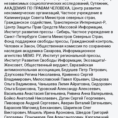
независимых социологических исследований, Сутяжник,
АКАДЕМИЯ ПО ПРАВАМ ЧЕЛОВЕКА, Центр развития
некоммерческих организаций, Частное учреждение в
Калининграде Совета Министров северных стран,
Гражданское содействие, Трансперенси Интернешнл-Р,
Центр Защиты Прав Средств Массовой Информации,
Институт развития прессы - Сибирь, Частное учреждение в
Санкт-Петербурге Совета Министров Северных Стран,
Фонд поддержки свободы прессы, Гражданский контроль,
Человек и Закон, Общественная комиссия по сохранению
наследия академика Сахарова, Информационное
агентство МЕМО. РУ, Институт региональной прессы,
Институт Развития Свободы Информации, Экозащита!-
Женсовет, Общественный вердикт, Евразийская
антимонопольная ассоциация, Бедушев Петр Петрович,
Дзугкоева Регина Николаевна, Кривенко Сергей
Владимирович, Милославский Павел Юрьевич, Шнырова
Ольга Вадимовна, Чанышева Лилия Айратовна, Сидорович
Ольга Борисовна, Туровский Александр Алексеевич,
Васильева Анастасия Евгеньевна, Ривина Анна Валерьевна,
Бойко Анатолий Николаевич, Дугин Сергей Георгиевич,
Пивоваров Андрей Сергеевич, Аверин Виталий Евгеньевич,
Барахоев Магомед Бекханович, Шарипков Олег
Викторович, Мошель Ирина Ароновна, Шведов Григорий
Сергеевич, Пономарев Лев Александрович, Каргалицкий