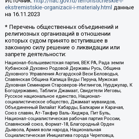
Источник:
http://nac.gov.ru/terroristicheskie-i-
ekstremistskie-organizacii-i-materialy.html
данные
на
16.11.2023
* Перечень общественных объединений и
религиозных организаций в отношении
которых судом принято вступившее в
законную силу решение о ликвидации или
запрете деятельности:
Национал-большевистская партия, ВЕК РА, Рада земли
Кубанской Духовно Родовой Державы Русь, Община
Духовного Управления Асгардской Веси Беловодья,
Славянская Община Капища Веды Перуна, Мужская
Духовная Семинария Староверов-Инглингов, Нурджулар, К
Богодержавию, Таблиги Джамаат, Свидетели Иеговы,
Русское национальное единство, Национал-
социалистическое общество, Джамаат мувахидов,
Объединенный Вилайат Кабарды, Балкарии и Карачая,
Союз славян, Ат-Такфир Валь-Хиджра, Пит Буль,
Национал-социалистическая рабочая партия России,
Славянский союз, Формат-18, Благородный Орден
Дьявола, Армия воли народа, Национальная
Социалистическая Инициатива города Череповца,