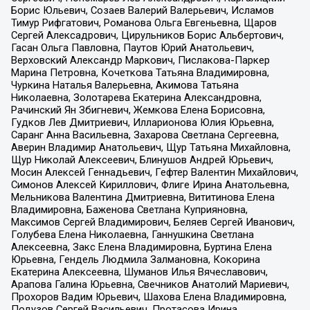
Борис Юльевич, Созаев Валерий Валерьевич, Исламов
Тимур Рифгатович, Романова Ольга Евгеньевна, Щаров
Сергей Алексадрович, Цирульников Борис Альбертович,
Гасан Ольга Павловна, Паутов Юрий Анатольевич,
Верховский Александр Маркович, Пислакова-Паркер
Марина Петровна, Кочеткова Татьяна Владимировна,
Чуркина Наталья Валерьевна, Акимова Татьяна
Николаевна, Золотарева Екатерина Александровна,
Рачинский Ян Збигневич, Жемкова Елена Борисовна,
Гудков Лев Дмитриевич, Илларионова Юлия Юрьевна,
Саранг Анна Васильевна, Захарова Светлана Сергеевна,
Аверин Владимир Анатольевич, Щур Татьяна Михайловна,
Щур Николай Алексеевич, Блинушов Андрей Юрьевич,
Мосин Алексей Геннадьевич, Гефтер Валентин Михайлович,
Симонов Алексей Кириллович, Флиге Ирина Анатольевна,
Мельникова Валентина Дмитриевна, Вититинова Елена
Владимировна, Баженова Светлана Куприяновна,
Максимов Сергей Владимирович, Беляев Сергей Иванович,
Голубева Елена Николаевна, Ганнушкина Светлана
Алексеевна, Закс Елена Владимировна, Буртина Елена
Юрьевна, Гендель Людмила Залмановна, Кокорина
Екатерина Алексеевна, Шуманов Илья Вячеславович,
Арапова Галина Юрьевна, Свечников Анатолий Мариевич,
Прохоров Вадим Юрьевич, Шахова Елена Владимировна,
Подузов Сергей Васильевич, Протасова Ирина