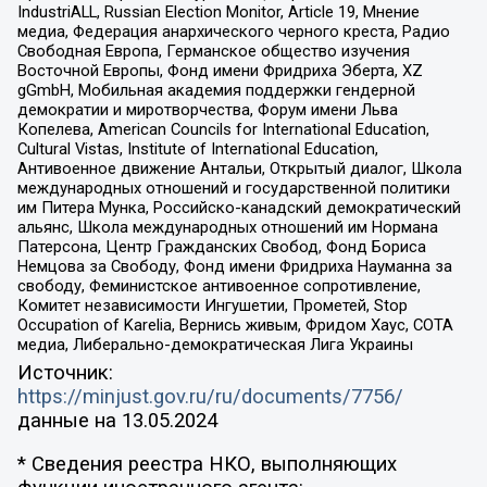
IndustriALL, Russian Election Monitor, Article 19, Мнение
медиа, Федерация анархического черного креста, Радио
Свободная Европа, Германское общество изучения
Восточной Европы, Фонд имени Фридриха Эберта, XZ
gGmbH, Мобильная академия поддержки гендерной
демократии и миротворчества, Форум имени Льва
Копелева, American Councils for International Education,
Cultural Vistas, Institute of International Education,
Антивоенное движение Антальи, Открытый диалог, Школа
международных отношений и государственной политики
им Питера Мунка, Российско-канадский демократический
альянс, Школа международных отношений им Нормана
Патерсона, Центр Гражданских Свобод, Фонд Бориса
Немцова за Свободу, Фонд имени Фридриха Науманна за
свободу, Феминистское антивоенное сопротивление,
Комитет независимости Ингушетии, Прометей, Stop
Occupation of Karelia, Вернись живым, Фридом Хаус, СОТА
медиа, Либерально-демократическая Лига Украины
Источник:
https://minjust.gov.ru/ru/documents/7756/
данные на
13.05.2024
* Сведения реестра НКО, выполняющих