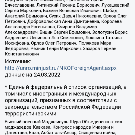
Вячеславовна, Литинский Леонид Борисович, Лукашевский
Сергей Маркович, Бахмин Вячеслав Иванович, Шабад
Анатолий Ефимович, Сухих Дарья Николаевна, Орлов Олег
Петрович, Добровольская Анна Дмитриевна, Королева
Александра Евгеньевна, Смирнов Владимир
Александрович, Вицин Сергей Ефимович, Золотухин Борис
Андреевич, Левинсон Лев Семенович, Локшина Татьяна
Иосифовна, Орлов Олег Петрович, Полякова Мара
Федоровна, Резник Генри Маркович, Захаров Герман
Константинович
Источник:
http://unro.minjust.ru/NKOForeignAgent.aspx
данные на
24.03.2022
* Единый федеральный список организаций, в
том числе иностранных и международных
организаций, признанных в соответствии с
законодательством Российской Федерации
террористическими:
Высший военный Маджлисуль Шура Объединенных сил
моджахедов Кавказа, Конгресс народов Ичкерии и
Дагестана, База, Асбат аль-Ансар, Священная война,