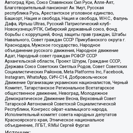
Автоград Крю, Союз Славянских Сил Руси, Алля-Аят,
Благотворительный пансионат Ак Умут, Русская
республика Русь, Арестантское уголовное единство,
Башкорт, Нация и свобода, Нация и свобода, W.H.С., Фалунь
Дафа, Иртыш Ultras, Русский Патриотический клуб-
Новокузнецк/РПК, Сибирский державный союз, Фонд
борьбы с коррупцией, Фонд защиты прав граждан, Штабы
Навального, Совет граждан СССР Прикубанского округа г.
Краснодара, Мужское государство, Народное
объединение русского движения, Народное движение
Адат, Народный совет граждан РСФСР СССР
Архангельской области, Проект Штурм, Граждане СССР,
Держава Союз Советских Светлых Родов, Совет Советских
Социалистических Районов, Meta Platforms Inc, Facebook,
Instagram, WhatsApp, СИЧ-С14, Добровольческое
Движение Организации украинских националистов, Черный
Комитет, Татарстанское Региональное Всетатарское
общественное движение, Невоград, Молодежное
Демократическое Движение Весна, Верховный Совет
Татарской Автономной Советской Социалистической
Республики, Конгресс ойрат-калмыцкого народа,
Исполнительный комитет совета народных депутатов
Красноярского края, Этническое национальное
объединение, ЛГБТ, Я.МЫ Сергей Фургал
Источник: