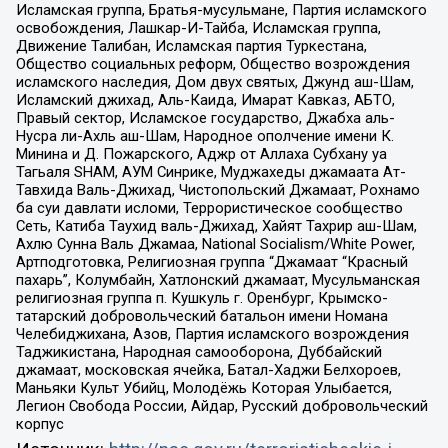
Исламская группа, Братья-мусульмане, Партия исламского
освобождения, Лашкар-И-Тайба, Исламская группа,
Движение Талибан, Исламская партия Туркестана,
Общество социальных реформ, Общество возрождения
исламского наследия, Дом двух святых, Джунд аш-Шам,
Исламский джихад, Аль-Каида, Имарат Кавказ, АБТО,
Правый сектор, Исламское государство, Джабха аль-
Нусра ли-Ахль аш-Шам, Народное ополчение имени К.
Минина и Д. Пожарского, Аджр от Аллаха Субхану уа
Тагьаля SHAM, АУМ Синрике, Муджахеды джамаата Ат-
Тавхида Валь-Джихад, Чистопольский Джамаат, Рохнамо
ба суи давлати исломи, Террористическое сообщество
Сеть, Катиба Таухид валь-Джихад, Хайят Тахрир аш-Шам,
Ахлю Сунна Валь Джамаа, National Socialism/White Power,
Артподготовка, Религиозная группа “Джамаат “Красный
пахарь”, Колумбайн, Хатлонский джамаат, Мусульманская
религиозная группа п. Кушкуль г. Оренбург, Крымско-
татарский добровольческий батальон имени Номана
Челебиджихана, Азов, Партия исламского возрождения
Таджикистана, Народная самооборона, Дуббайский
джамаат, московская ячейка, Батал-Хаджи Белхороев,
Маньяки Культ Убийц, Молодёжь Которая Улыбается,
Легион Свобода России, Айдар, Русский добровольческий
корпус