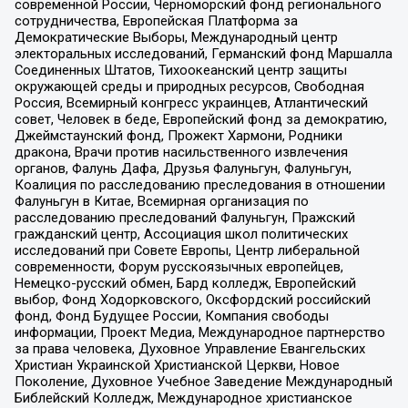
современной России, Черноморский фонд регионального
сотрудничества, Европейская Платформа за
Демократические Выборы, Международный центр
электоральных исследований, Германский фонд Маршалла
Соединенных Штатов, Тихоокеанский центр защиты
окружающей среды и природных ресурсов, Свободная
Россия, Всемирный конгресс украинцев, Атлантический
совет, Человек в беде, Европейский фонд за демократию,
Джеймстаунский фонд, Прожект Хармони, Родники
дракона, Врачи против насильственного извлечения
органов, Фалунь Дафа, Друзья Фалуньгун, Фалуньгун,
Коалиция по расследованию преследования в отношении
Фалуньгун в Китае, Всемирная организация по
расследованию преследований Фалуньгун, Пражский
гражданский центр, Ассоциация школ политических
исследований при Совете Европы, Центр либеральной
современности, Форум русскоязычных европейцев,
Немецко-русский обмен, Бард колледж, Европейский
выбор, Фонд Ходорковского, Оксфордский российский
фонд, Фонд Будущее России, Компания свободы
информации, Проект Медиа, Международное партнерство
за права человека, Духовное Управление Евангельских
Христиан Украинской Христианской Церкви, Новое
Поколение, Духовное Учебное Заведение Международный
Библейский Колледж, Международное христианское