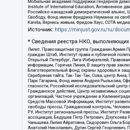
Мобильная академия поддержки гендерной демократи
Institute of International Education, Антивоенн
Российско-канадский демократический альянс, 
Свободу, Фонд имени Фридриха Науманна за свобо
Karelia, Вернись живым, Фридом Хаус, СОТА меди
Источник:
https://minjust.gov.ru/ru/doc
* Сведения реестра НКО, выполняющих 
Лилит, Правозащитная группа Гражданин.Армия.П
граждан Штаб, Институт права и публичной поли
Открытый Петербург, Лига Избирателей, Правова
информации, Горячая Линия, В защиту прав закл
Благотворительный фонд охраны здоровья и защи
Серебряная тайга, Так-Так-Так, Сова, центр Анн
Парк Гагарина, Фонд имени Андрея Рылькова, Сф
гласности, Российский исследовательский центр 
Гражданское действие, Центр независимых соци
организаций, Частное учреждение в Калининград
Средств Массовой Информации, Институт развити
свободы прессы, Гражданский контроль, Человек
РУ, Институт региональной прессы, Институт Ра
ассоциация, Бедушев Петр Петрович, Дзугкоева 
Чанышева Лилия Айратовна, Сидорович Ольга Бори
Анатолий Николаевич, Дугин Сергей Георгиевич, 