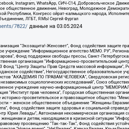
Facebook, Instagram, WhatsApp, СИЧ-С14, Добровольческое Движ
ское общественное движение, Невоград, Молодежное Демократ
ой Республики, Конгресс ойрат-калмыцкого народа, Исполнит
бъединение, ЛГБТ, Я.МЫ Сергей Фургал
uments/7822/
данные на
03.05.2024
Общество с ограниченной ответственностью "Радио Свободная Европа/Радио Свобода", Чешское информационное агентство "MEDIUM-ORIENT", Красноярская региональная общественная организация "Мы против СПИДа", Камалягин Денис Николаевич, Маркелов Сергей Евгеньевич, Пономарев Лев Александрович, Савицкая Людмила Алексеевна, Автономная некоммерческая организация "Центр по работе с проблемой насилия "НАСИЛИЮ.НЕТ", Межрегиональный профессиональный союз работников здравоохранения "Альянс врачей", Юридическое лицо, зарегистрированное в Латвийской Республике, SIA "Medusa Project" (регистрационный номер 40103797863, дата регистрации 10.06.2014), Некоммерческая организация "Фонд по борьбе с коррупцией", Автономная некоммерческая организация "Институт права и публичной политики", Баданин Роман Сергеевич, Гликин Максим Александрович, Железнова Мария Михайловна, Лукьянова Юлия Сергеевна, Маетная Елизавета Витальевна, Маняхин Петр Борисович, Чуракова Ольга Владимировна, Ярош Юлия Петровна, Юридическое лицо "The Insider SIA", зарегистрированное в Риге, Латвийская Республика (дата регистрации 26.06.2015), являющееся администратором доменного имени интернет-издания "The Insider SIA", https://theins.ru, Постернак Алексей Евгеньевич, Рубин Михаил Аркадьевич, Анин Роман Александрович, Юридическое лицо Istories fonds, зарегистрированное в Латвийской Республике (регистрационный номер 50008295751, дата регистрации 24.02.2020), Великовский Дмитрий Александрович, Долинина Ирина Николаевна, Мароховская Алеся Алексеевна, Шлейнов Роман Юрьевич, Шмагун Олеся Валентиновна, Общество с ограниченной ответственностью "Альтаир 2021", Общество с ограниченной ответственностью "Вега 2021", Общество с ограниченной ответственностью "Главный редактор 2021", Общество с ограниченной ответственностью "Ромашки монолит", Важенков Артем Валерьевич, Ивановская областная общественная организация "Центр гендерных исследований", Гурман Юрий Альбертович, Медиапроект "ОВД-Инфо", Егоров Владимир Владимирович, Жилинский Владимир Александрович, Общество с ограниченной ответственностью "ЗП", Иванова София Юрьевна, Карезина Инна Павловна, Кильтау Екатерина Викторовна, Петров Алексей Викторович, Пискунов Сергей Евгеньевич, Смирнов Сергей Сергеевич, Тихонов Михаил Сергеевич, Общество с ограниченной ответственностью "ЖУРНАЛИСТ-ИНОСТРАННЫЙ АГЕНТ", Арапова Галина Юрьевна, Вольтская Татьяна Анатольевна, Американская компания "Mason G.E.S. Anonymous Foundation" (США), являющаяся владельцем интернет-издания https://mnews.world/, Компания "Stichting Bellingcat", зарегистрированная в Нидерландах (дата регистрации 11.07.2018), Захаров Андрей Вячеславович, Клепиковская Екатерина Дмитриевна, Общество с ограниченной ответственностью "МЕМО", Перл Роман Александрович, Симонов Евгений Алексеевич, Соловьева Елена Анатольевна, Сотников Даниил Владимирович, Сурначева Елизавета Дмитриевна, Автономная некоммерческая организация по защите прав человека и информированию населения "Якутия – Наше Мнение", Общество с ограниченной ответственностью "Москоу диджитал медиа", с 26.01.2023 Общество с ограниченной ответственностью "Чайка Белые сады", Ветошкина Валерия Валерьевна, Заговора Максим Александрович, Межрегиональное общественное движение "Российская ЛГБТ - сеть", Оленичев Максим Владимирович, Павлов Иван Юрьевич, Скворцова Елена Сергеевна, Общество с ограниченной ответственностью "Как бы инагент", Кочетков Игорь Викторович, Общество с ограниченной ответственностью "Честные выборы", Еланчик Олег Александрович, Общество с ограниченной ответственностью "Нобелевский призыв", Гималова Регина Эмилевна, Григорьев Андрей Валерьевич, Григорьева Алина Александровна, Ассоциация по содействию защите прав призывников, альтернативнослужащих и военнослужащих "Правозащитная группа "Гражданин.Армия.Право", Хисамова Регина Фаритовна, Автономная некоммерческая организация по реализа