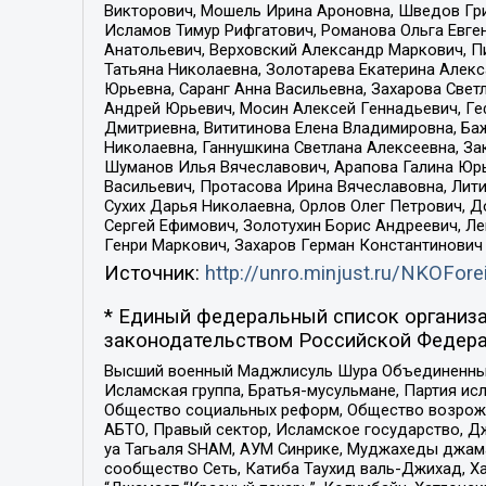
Викторович, Мошель Ирина Ароновна, Шведов Гри
Исламов Тимур Рифгатович, Романова Ольга Евге
Анатольевич, Верховский Александр Маркович, П
Татьяна Николаевна, Золотарева Екатерина Алек
Юрьевна, Саранг Анна Васильевна, Захарова Свет
Андрей Юрьевич, Мосин Алексей Геннадьевич, Ге
Дмитриевна, Вититинова Елена Владимировна, Ба
Николаевна, Ганнушкина Светлана Алексеевна, За
Шуманов Илья Вячеславович, Арапова Галина Юрь
Васильевич, Протасова Ирина Вячеславовна, Лит
Сухих Дарья Николаевна, Орлов Олег Петрович, 
Сергей Ефимович, Золотухин Борис Андреевич, Л
Генри Маркович, Захаров Герман Константинович
Источник:
http://unro.minjust.ru/NKOFore
* Единый федеральный список организа
законодательством Российской Федера
Высший военный Маджлисуль Шура Объединенных с
Исламская группа, Братья-мусульмане, Партия ис
Общество социальных реформ, Общество возрожд
АБТО, Правый сектор, Исламское государство, Д
уа Тагьаля SHAM, АУМ Синрике, Муджахеды джама
сообщество Сеть, Катиба Таухид валь-Джихад, Хай