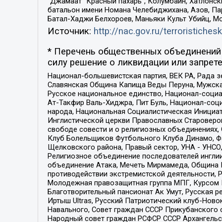
“Джамаат “Красный пахарь”, Колумбайн, Хатлонск
батальон имени Номана Челебиджихана, Азов, Па
Батал-Хаджи Белхороев, Маньяки Культ Убийц, М
Источник:
http://nac.gov.ru/terroristichesk
* Перечень общественных объединений 
силу решение о ликвидации или запрете
Национал-большевистская партия, ВЕК РА, Рада 
Славянская Община Капища Веды Перуна, Мужская
Русское национальное единство, Национал-социа
Ат-Такфир Валь-Хиджра, Пит Буль, Национал-соц
народа, Национальная Социалистическая Инициат
Инглистической церкви Православных Староверов
свободе совести и о религиозных объединениях,
Клуб Болельщиков Футбольного Клуба Динамо, Фа
Щелковского района, Правый сектор, УНА - УНСО, У
Религиозное объединение последователей инглии
объединение Атака, Мечеть Мирмамеда, Община К
противодействии экстремистской деятельности, 
Молодежная правозащитная группа МПГ, Курсом П
Благотворительный пансионат Ак Умут, Русская ре
Иртыш Ultras, Русский Патриотический клуб-Нов
Навального, Совет граждан СССР Прикубанского 
Народный совет граждан РСФСР СССР Архангельск