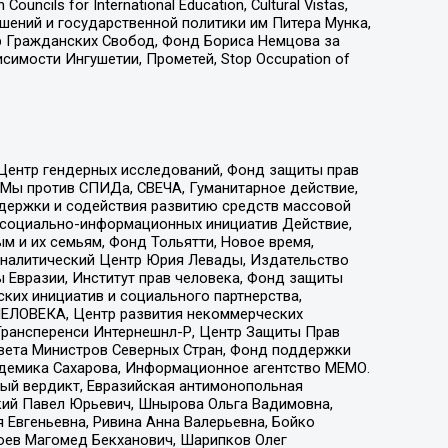
ls for International Education, Cultural Vistas,
ошений и государственной политики им Питера Мунка,
 Гражданских Свобод, Фонд Бориса Немцова за
имости Ингушетии, Прометей, Stop Occupation of
 Центр гендерных исследований, Фонд защиты прав
 Мы против СПИДа, СВЕЧА, Гуманитарное действие,
ддержки и содействия развитию средств массовой
р социально-информационных инициатив Действие,
 и их семьям, Фонд Тольятти, Новое время,
, Аналитический Центр Юрия Левады, Издательство
 Евразии, Институт прав человека, Фонд защиты
ких инициатив и социального партнерства,
ЕЛОВЕКА, Центр развития некоммерческих
 Трансперенси Интернешнл-Р, Центр Защиты Прав
овета Министров Северных Стран, Фонд поддержки
адемика Сахарова, Информационное агентство МЕМО.
ый вердикт, Евразийская антимонопольная
кий Павел Юрьевич, Шнырова Ольга Вадимовна,
 Евгеньевна, Ривина Анна Валерьевна, Бойко
хоев Магомед Бекханович, Шарипков Олег