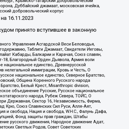
Оренбург, Крымско-татарский добровольческий
орона, Дуббайский джамаат, московская ячейка,
усский добровольческий корпус
 на
16.11.2023
судом принято вступившее в законную
вного Управления Асгардской Веси Беловодья,
годержавию, Таблиги Джамаат, Свидетели Иеговы,
айат Кабарды, Балкарии и Карачая, Союз славян,
т-18, Благородный Орден Дьявола, Армия воли
ое национальное единство, Древнерусской
 нелегальной иммиграции, Кровь и Честь, О
усское национальное единство, Северное Братство,
ровский, Община Коренного Русского народа
атство, Белый Крест, Misanthropic division,
еское объединение Русские, Русское национальное
котатарского народа, Рубеж Севера, ТОЙС, О
ри Державная, Сектор 16, Независимость, Фирма,
д Крю, Союз Славянских Сил Руси, Алля-Аят,
я и свобода, Нация и свобода, W.H.С., Фалунь Дафа,
рупцией, Фонд защиты прав граждан, Штабы
ение русского движения, Народное движение Адат,
етских Светлых Родов, Совет Советских