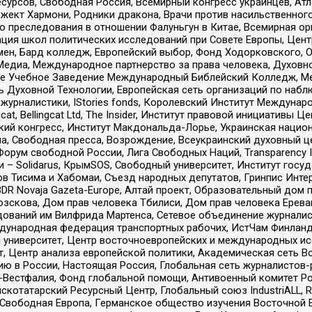
рсов, Свободная Россия, Всемирный конгресс украинцев, Атла
ект Хармони, Родники дракона, Врачи против насильственного
ию преследования в отношении Фалуньгун в Китае, Всемирная о
ация школ политических исследований при Совете Европы, Цен
мен, Бард колледж, Европейский выбор, Фонд Ходорковского,
едиа, Международное партнерство за права человека, Духовно
ое Учебное Заведение Международный Библейский Колледж, М
ь Духовной Технологии, Европейская сеть организаций по наб
урналистики, IStories fonds, Королевский Институт Между
gcat, Bellingcat Ltd, The Insider, Институт правовой инициатив
инский конгресс, Институт Макдональда-Лорье, Украинская нац
, Свободная пресса, Возрождение, Всеукраинский духовный цен
орум свободной России, Лига Свободных Наций, Transparеncy I
– Solidarus, КрымSOS, Свободный университет, Институт госу
в Тисима и Хабомаи, Съезд народных депутатов, Гринпис Инте
DR Novaja Gazeta-Europe, Алтай проект, Образовательный дом 
зскова, Дом прав человека Тбилиси, Дом прав человека Ерева
едований им Вилфрида Мартенса, Сетевое объединение журнали
Международная федерация транспортных рабочих, ИстЧам Финлан
й университет, Центр восточноевропейских и международных и
, Центр анализа европейской политики, Академическая сеть Во
ю в России, Настоящая Россия, Глобальная сеть журналистов
естфалия, Фонд глобальной помощи, Антивоенный комитет России,
татарский Ресурсный Центр, Глобальный союз IndustriALL, Russi
 Свободная Европа, Германское общество изучения Восточной 