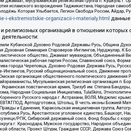
ий джамаат, Мусульманская религиозная группа п. Кушкуль г. 
ртия исламского возрождения Таджикистана, Народная самооб
олодёжь Которая Улыбается, Легион Свобода России, Айдар, Р
ie-i-ekstremistskie-organizacii-i-materialy.html
данные
и религиозных организаций в отношении которых 
 деятельности:
земли Кубанской Духовно Родовой Державы Русь, Община Духо
 Духовная Семинария Староверов-Инглингов, Нурджулар, К Бо
листическое общество, Джамаат мувахидов, Объединенный Вил
иалистическая рабочая партия России, Славянский союз, Форма
ива города Череповца, Духовно-Родовая Держава Русь, Русск
-Инглингов, Русский общенациональный союз, Движение против
 Омская организация общественного политического движения Р
йзрахманисты, Мусульманская религиозная организация п. Бо
краинская повстанческая армия, Тризуб им. Степана Бандеры, Бр
зма, Народная Социальная Инициатива, TulaSkins, Этнополитич
оренного Русского народа г. Астрахани, ВОЛЯ, Меджлис крымс
РЕВТАТПОД, Артподготовка, Штольц, В честь иконы Божией Мате
равды и Единения, Каракольская инициативная группа, Автогра
спублика Русь, Арестантское уголовное единство, Башкорт, Наци
окузнецк/РПК, Сибирский державный союз, Фонд борьбы с кор
округа г. Краснодара, Мужское государство, Народное объедин
ой области, Проект Штурм, Граждане СССР, Держава Союз Сов