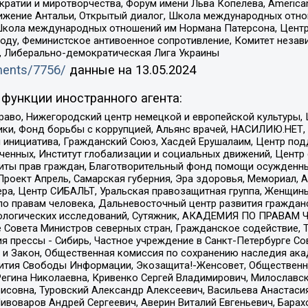
и и миротворчества, Форум имени Льва Копелева, American Counci
ое движение Антальи, Открытый диалог, Школа международных отн
Школа международных отношений им Нормана Патерсона, Центр
ду, Феминистское антивоенное сопротивление, Комитет независ
а, Либерально-демократическая Лига Украины
uments/7756/
данные на
13.05.2024
функции иностранного агента:
раво, Нижегородский центр немецкой и европейской культуры,
тики, Фонд борьбы с коррупцией, Альянс врачей, НАСИЛИЮ.НЕТ,
я инициатива, Гражданский Союз, Хасдей Ерушалаим, Центр по
юченных, Институт глобализации и социальных движений, Цент
ты прав граждан, Благотворительный фонд помощи осужденным
а, Проект Апрель, Самарская губерния, Эра здоровья, Мемориал
ера, Центр СИБАЛЬТ, Уральская правозащитная группа, Женщины
по правам человека, Дальневосточный центр развития гражданс
ологических исследований, Сутяжник, АКАДЕМИЯ ПО ПРАВАМ Ч
е Совета Министров северных стран, Гражданское содействие,
я прессы - Сибирь, Частное учреждение в Санкт-Петербурге С
 и Закон, Общественная комиссия по сохранению наследия ак
звития Свободы Информации, Экозащита!-Женсовет, Общественн
Регина Николаевна, Кривенко Сергей Владимирович, Милославс
совна, Туровский Александр Алексеевич, Васильева Анастасия
Пивоваров Андрей Сергеевич, Аверин Виталий Евгеньевич, Бара