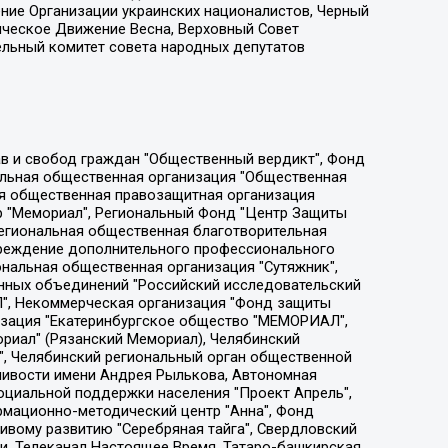
ение Организации украинских националистов, Черный
ическое Движение Весна, Верховный Совет
ельный комитет совета народных депутатов
ции социально-правовых программ "Лилит", Дальневосточное общественное движение "Маяк", Санкт-Петербургская ЛГБТ-инициативная группа "Выход", Инициативная группа ЛГБТ+ "Реверс", Алексеев Андрей Викторович, Бекбулатова Таисия Львовна, Беляев Иван Михайлович, Владыкина Елена Сергеевна, Гельман Марат Александрович, Никульшина Вероника Юрьевна, Толоконникова Надежда Андреевна, Шендерович Виктор Анатольевич, Общество с ограниченной ответственностью "Данное сообщение", Общество с ограниченной ответственностью Издательский дом "Новая глава", Айнбиндер Александра Александровна, Московский комьюнити-центр для ЛГБТ+инициатив, Благотворительный фонд развития филантропии, Deutsche Welle (Германия, Kurt-Schumacher-Strasse 3, 53113 Bonn), Борзунова Мария Михайловна, Воробьев Виктор Викторович, Голубева Анна Львовна, Константинова Алла Михайловна, Малкова Ирина Владимировна, Мурадов Мурад Абдулгалимович, Осетинская Елизавета Николаевна, Понасенков Евгений Николаевич, Ганапольский Матвей Юрьевич, Киселев Евгений Алексеевич, Борухович Ирина Григорьевна, Дремин Иван Тимофеевич, Дубровский Дмитрий Викторович, Красноярская региональная общественная организация поддержки и развития альтернативных образовательных технологий и межкультурных коммуникаций "ИНТЕРРА", Маяковская Екатерина Алексеевна, Фейгин Марк Захарович, Филимонов Андрей Викторович, Дзугкоева Регина Николаевна, Доброхотов Роман Александрович, Дудь Юрий Александрович, Елкин Сергей Владимирович, Кругликов Кирилл Игоревич, Сабунаева Мария Леонидовна, Семенов Алексей Владимирович, Шаинян Карен Багратович, Шульман Екатерина Михайловна, Асафьев Артур Валерьевич, Вахштайн Виктор Семенович, Венедиктов Алексей Алексеевич, Лушникова Екатерина Евгеньевна, Волков Леонид Михайлович, Невзоров Александр Глебович, Пархоменко Сергей Борисович, Сироткин Ярослав Николаевич, Кара-Мурза Владимир Владимирович, Баранова Наталья Владимировна, Гозман Леонид Яковлевич, Кагарлицкий Борис Юльевич, Климарев Михаил Валерьевич, Милов Владимир Станиславович, Автономная некоммерческая организация Краснодарский центр современного искусства "Типография", Моргенштерн Алишер Тагирович, Соболь Любовь Эдуардовна, Общество с ограниченной ответственностью "ЛИЗА НОРМ", Каспаров Гарри Кимович, Ходорковский Михаил Борисович, Общество с ограниченной ответственностью "Апрельские тезисы", Данилович Ирина Брониславовна, Кашин Олег Владимирович, Петров Николай Владимирович, Пивоваров Алексей Владимирович, Соколов Михаил Владимирович, Цветкова Юлия Владимировна, Чичваркин Евгений Александрович, Комитет против пыток/Команда против пыток, Общество с ограниченной ответственностью "Первый научный", Общество с ограниченной ответственностью "Вертолет и ко", Белоцерковская Вероника Борисовна, Кац Максим Евгеньевич, Лазарева Татьяна Юрьевна, Шаведдинов Руслан Табризович, Яшин Илья Валерьевич, Общество с ограниченной ответственностью "Иноагент ААВ", Алешковский Дмитрий Петрович, Альбац Евгения Марковна, Быков Дмитрий Львович, Галямина Юлия Евгеньевна, Лойко Сергей Леонидович, Мартынов Кирилл Константинович, Медведев Сергей Александрович, Крашенинников Федор Геннадиевич, Гордеева Катерина Вл