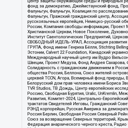
центр защиты окружающей среды и природных ресу
фонд за демократию, Джеймстаунский фонд, Прож
Фалуньгун, Фалуньгун, Коалиция по расследован
Фалуньгун, Пражский гражданский центр, Ассоци
русскоязычных европейцев, Немецко-русский об
России, Компания свободы информации, Проект М
Христианской Церкви, Новое Поколение, Духовн
Институт Саентологических Предприятий, Церков
СВОБОДНЫЙ ИДЕЛЬ-УРАЛ, Ассоциация развития ж
ГРУПА, Фонд имени Генриха Бёлля, Stichting Bellin
Эстонии, Calvert 22 Foundation, Канадский укра
Международный научный центр им Вудро Вильсона
Швеции, Проект Медуза, Фонд Андрея Сахарова, Ф
Солидарность с гражданским движением в России 
общества Россия, Беллона, Союз жителей острово
церквей TCCN, Агора, Всемирный фонд природы, B
Белорусский дом прав человека имени Бориса Зво
TVR Studios, ТВ Дождь, Центр европейских иссл
Россию, Свободная Бурятия, Uralic, UnKremlin, 
Развития, Комитет-2024, Центрально-Европейски
трактатов Свидетелей Иеговы, Гражданский Совет
РЭНД корпорейшн, Русская Америка за демократи
Россия Берлин, Свободная Россия Северный Рейн-В
Союз за возвращение Северных территорий, Крымско
Федерация анархического черного креста, Радио