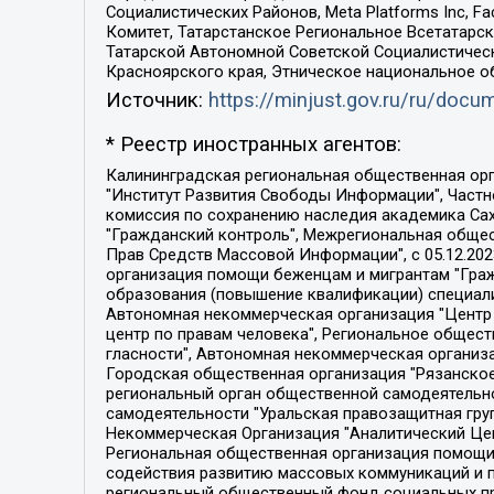
Социалистических Районов, Meta Platforms Inc, 
Комитет, Татарстанское Региональное Всетатар
Татарской Автономной Советской Социалистическ
Красноярского края, Этническое национальное о
Источник:
https://minjust.gov.ru/ru/doc
* Реестр иностранных агентов:
Калининградская региональная общественная организация "Экозащита!-Женсовет", Фонд содействия защите прав и свобод граждан "Общественный вердикт", Фонд "Институт Развития Свободы Информации", Частное учреждение "Информационное агентство МЕМО. РУ", Региональная общественная организация "Общественная комиссия по сохранению наследия академика Сахарова", Фонд поддержки свободы прессы, Санкт-Петербургская общественная правозащитная организация "Гражданский контроль", Межрегиональная общественная организация "Информационно-просветительский центр "Мемориал", Региональный Фонд "Центр Защиты Прав Средств Массовой Информации", с 05.12.2023 Фонд "Центр Защиты Прав Средств массовой информации", Региональная общественная благотворительная организация помощи беженцам и мигрантам "Гражданское содействие", Негосударственное образовательное учреждение дополнительного профессионального образования (повышение квалификации) специалистов "АКАДЕМИЯ ПО ПРАВАМ ЧЕЛОВЕКА", Свердловская региональная общественная организация "Сутяжник", Автономная некоммерческая организация "Центр независимых социологических исследований", Союз общественных объединений "Российский исследовательский центр по правам человека", Региональное общественное учреждение научно-информационный центр "МЕМОРИАЛ", Некоммерческая организация "Фонд защиты гласности", Автономная некоммерческая организация "Институт прав человека", Городская общественная организация "Екатеринбургское общество "МЕМОРИАЛ", Городская общественная организация "Рязанское историко-просветительское и правозащитное общество "Мемориал" (Рязанский Мемориал), Челябинский региональный орган общественной самодеятельности – женское общественное объединение "Женщины Евразии", Челябинский региональный орган общественной самодеятельности "Уральская правозащитная группа", Фонд содействия защите здоровья и социальной справедливости имени Андрея Рылькова, Автономная Некоммерческая Организация "Аналитический Центр Юрия Левады", Автономная некоммерческая организация социальной поддержки населения "Проект Апрель", Региональная общественная организация помощи женщинам и детям, находящимся в кризисной ситуации "Информационно-методический центр "Анна", Фонд содействия развитию массовых коммуникаций и правовому просвещению "Так-так-Так", Фонд содействия устойчивому развитию "Серебряная тайга", Свердловский региональный общественный фонд социальных проектов "Новое время", "Idel.Реалии", Кавказ.Реалии, Крым.Реалии, Телеканал Настоящее Время, Татаро-башкирская служба Радио Свобода (Azatliq Radiosi), Радио Свободная Европа/Радио Свобода (PCE/PC), "Сибирь.Реалии", "Фактограф", Благотворительный фонд помощи осужденным и их семьям, Автономная некоммерческая организация "Институт глобализации и социальных движений", Фонд "В защиту прав заключенных", Частное учреждение "Центр поддержки и содействия развитию средств массовой информации", Пензенский региональный общественный благотворительный фонд "Гражданский союз", "Север.Реалии", Некоммерческая организация Фонд "Правовая инициатива", 