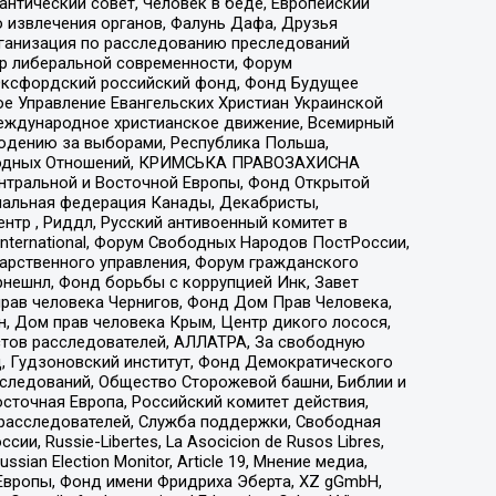
нтический совет, Человек в беде, Европейский
 извлечения органов, Фалунь Дафа, Друзья
рганизация по расследованию преследований
тр либеральной современности, Форум
 Оксфордский российский фонд, Фонд Будущее
е Управление Евангельских Христиан Украинской
еждународное христианское движение, Всемирный
людению за выборами, Республика Польша,
народных Отношений, КРИМСЬКА ПРАВОЗАХИСНА
ы Центральной и Восточной Европы, Фонд Открытой
иональная федерация Канады, Декабристы,
тр , Риддл, Русский антивоенный комитет в
nternational, Форум Свободных Народов ПостРоссии,
дарственного управления, Форум гражданского
рнешнл, Фонд борьбы с коррупцией Инк, Завет
прав человека Чернигов, Фонд Дом Прав Человека,
н, Дом прав человека Крым, Центр дикого лосося,
стов расследователей, АЛЛАТРА, За свободную
д, Гудзоновский институт, Фонд Демократического
сследований, Общество Сторожевой башни, Библии и
сточная Европа, Российский комитет действия,
-расследователей, Служба поддержки, Свободная
 Russie-Libertes, La Asocicion de Rusos Libres,
an Election Monitor, Article 19, Мнение медиа,
Европы, Фонд имени Фридриха Эберта, XZ gGmbH,