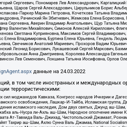
горий Сергеевич, Пономарев Лев Александрович, Каргалицкий 
ньевна, Щаров Сергей Алексадрович, Цирульников Борис Альбер
ислакова-Паркер Марина Петровна, Кочеткова Татьяна Владими
сандровна, Рачинский Ян Збигневич, Жемкова Елена Борисовна,
лана Сергеевна, Аверин Владимир Анатольевич, Щур Татьяна М
фтер Валентин Михайлович, Симонов Алексей Кириллович, Флиг
женова Светлана Куприяновна, Максимов Сергей Владимирович, 
кс Елена Владимировна, Буртина Елена Юрьевна, Гендель Людм
евна, Свечников Анатолий Мариевич, Прохоров Вадим Юрьевич
инский Леонид Борисович, Лукашевский Сергей Маркович, Бахм
Добровольская Анна Дмитриевна, Королева Александра Евгенье
евинсон Лев Семенович, Локшина Татьяна Иосифовна, Орлов Ол
ignAgent.aspx
данные на
24.03.2022
ций, в том числе иностранных и международных ор
ции террористическими:
ил моджахедов Кавказа, Конгресс народов Ичкерии и Дагеста
ламского освобождения, Лашкар-И-Тайба, Исламская группа, Дв
ения исламского наследия, Дом двух святых, Джунд аш-Шам, 
жабха аль-Нусра ли-Ахль аш-Шам, Народное ополчение имени К.
ата Ат-Тавхида Валь-Джихад, Чистопольский Джамаат, Рохнам
ят Тахрир аш-Шам, Ахлю Сунна Валь Джамаа, National Socialism