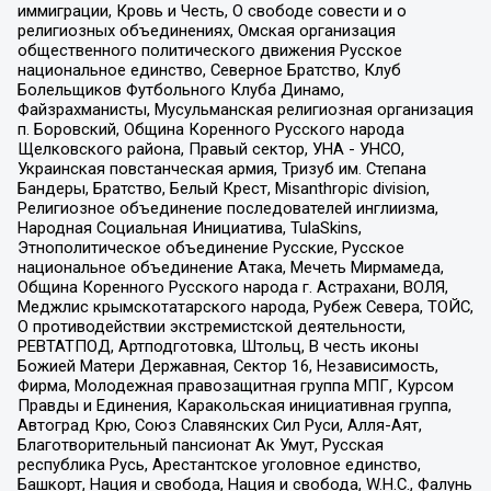
иммиграции, Кровь и Честь, О свободе совести и о
религиозных объединениях, Омская организация
общественного политического движения Русское
национальное единство, Северное Братство, Клуб
Болельщиков Футбольного Клуба Динамо,
Файзрахманисты, Мусульманская религиозная организация
п. Боровский, Община Коренного Русского народа
Щелковского района, Правый сектор, УНА - УНСО,
Украинская повстанческая армия, Тризуб им. Степана
Бандеры, Братство, Белый Крест, Misanthropic division,
Религиозное объединение последователей инглиизма,
Народная Социальная Инициатива, TulaSkins,
Этнополитическое объединение Русские, Русское
национальное объединение Атака, Мечеть Мирмамеда,
Община Коренного Русского народа г. Астрахани, ВОЛЯ,
Меджлис крымскотатарского народа, Рубеж Севера, ТОЙС,
О противодействии экстремистской деятельности,
РЕВТАТПОД, Артподготовка, Штольц, В честь иконы
Божией Матери Державная, Сектор 16, Независимость,
Фирма, Молодежная правозащитная группа МПГ, Курсом
Правды и Единения, Каракольская инициативная группа,
Автоград Крю, Союз Славянских Сил Руси, Алля-Аят,
Благотворительный пансионат Ак Умут, Русская
республика Русь, Арестантское уголовное единство,
Башкорт, Нация и свобода, Нация и свобода, W.H.С., Фалунь