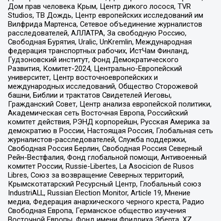
Дом прав человека Крым, Центр дикого лосося, TVR
Studios, ТВ Дождь, Центр европейских исследований им
Вилфрида Мартенса, Сетевое объединение журналистов
расследователей, АЛЛАТРА, За свободную Россию,
Свободная Бурятия, Uralic, UnKremlin, Международная
федерация транспортных рабочих, ИстЧам Финланд,
Гудзоновский институт, Фонд Демократического
Развития, Комитет-2024, Центрально-Европейский
университет, Центр восточноевропейских и
международных исследований, Общество Сторожевой
башни, Библии и трактатов Свидетелей Иеговы,
Гражданский Совет, Центр анализа европейской политики,
Академическая сеть Восточная Европа, Российский
комитет действия, РЭНД корпорейшн, Русская Америка за
демократию в России, Настоящая Россия, Глобальная сеть
журналистов-расследователей, Служба поддержки,
Свободная Россия Берлин, Свободная Россия Северный
Рейн-Вестфалия, Фонд глобальной помощи, Антивоенный
комитет России, Russie-Libertes, La Asocicion de Rusos
Libres, Союз за возвращение Северных территорий,
Крымскотатарский Ресурсный Центр, Глобальный союз
IndustriALL, Russian Election Monitor, Article 19, Мнение
медиа, Федерация анархического черного креста, Радио
Свободная Европа, Германское общество изучения
Восточной Европы, Фонд имени Фридриха Эберта, XZ