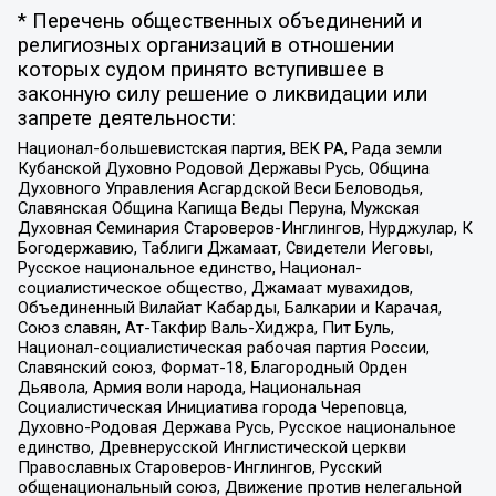
* Перечень общественных объединений и
религиозных организаций в отношении
которых судом принято вступившее в
законную силу решение о ликвидации или
запрете деятельности:
Национал-большевистская партия, ВЕК РА, Рада земли
Кубанской Духовно Родовой Державы Русь, Община
Духовного Управления Асгардской Веси Беловодья,
Славянская Община Капища Веды Перуна, Мужская
Духовная Семинария Староверов-Инглингов, Нурджулар, К
Богодержавию, Таблиги Джамаат, Свидетели Иеговы,
Русское национальное единство, Национал-
социалистическое общество, Джамаат мувахидов,
Объединенный Вилайат Кабарды, Балкарии и Карачая,
Союз славян, Ат-Такфир Валь-Хиджра, Пит Буль,
Национал-социалистическая рабочая партия России,
Славянский союз, Формат-18, Благородный Орден
Дьявола, Армия воли народа, Национальная
Социалистическая Инициатива города Череповца,
Духовно-Родовая Держава Русь, Русское национальное
единство, Древнерусской Инглистической церкви
Православных Староверов-Инглингов, Русский
общенациональный союз, Движение против нелегальной