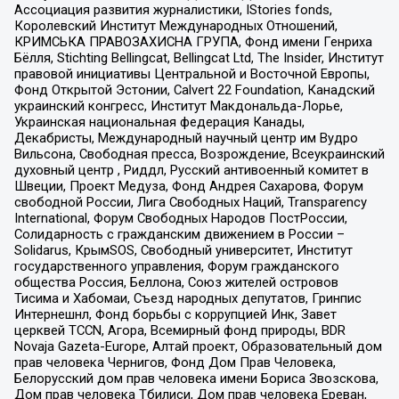
Ассоциация развития журналистики, IStories fonds,
Королевский Институт Международных Отношений,
КРИМСЬКА ПРАВОЗАХИСНА ГРУПА, Фонд имени Генриха
Бёлля, Stichting Bellingcat, Bellingcat Ltd, The Insider, Институт
правовой инициативы Центральной и Восточной Европы,
Фонд Открытой Эстонии, Calvert 22 Foundation, Канадский
украинский конгресс, Институт Макдональда-Лорье,
Украинская национальная федерация Канады,
Декабристы, Международный научный центр им Вудро
Вильсона, Свободная пресса, Возрождение, Всеукраинский
духовный центр , Риддл, Русский антивоенный комитет в
Швеции, Проект Медуза, Фонд Андрея Сахарова, Форум
свободной России, Лига Свободных Наций, Transparеncy
International, Форум Свободных Народов ПостРоссии,
Солидарность с гражданским движением в России –
Solidarus, КрымSOS, Свободный университет, Институт
государственного управления, Форум гражданского
общества Россия, Беллона, Союз жителей островов
Тисима и Хабомаи, Съезд народных депутатов, Гринпис
Интернешнл, Фонд борьбы с коррупцией Инк, Завет
церквей TCCN, Агора, Всемирный фонд природы, BDR
Novaja Gazeta-Europe, Алтай проект, Образовательный дом
прав человека Чернигов, Фонд Дом Прав Человека,
Белорусский дом прав человека имени Бориса Звозскова,
Дом прав человека Тбилиси, Дом прав человека Ереван,