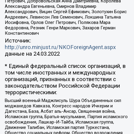
Петрович, Добровольская Анна Дмитриевна, Королева
Александра Евгеньевна, Смирнов Владимир
Александрович, Вицин Сергей Ефимович, Золотухин Борис
Андреевич, Левинсон Лев Семенович, Локшина Татьяна
Иосифовна, Орлов Олег Петрович, Полякова Мара
Федоровна, Резник Генри Маркович, Захаров Герман
Константинович
Источник:
http://unro.minjust.ru/NKOForeignAgent.aspx
данные на
24.03.2022
* Единый федеральный список организаций, в
том числе иностранных и международных
организаций, признанных в соответствии с
законодательством Российской Федерации
террористическими:
Высший военный Маджлисуль Шура Объединенных сил
моджахедов Кавказа, Конгресс народов Ичкерии и
Дагестана, База, Асбат аль-Ансар, Священная война,
Исламская группа, Братья-мусульмане, Партия исламского
освобождения, Лашкар-И-Тайба, Исламская группа,
Движение Талибан, Исламская партия Туркестана,
Общество социальных реформ, Общество возрождения