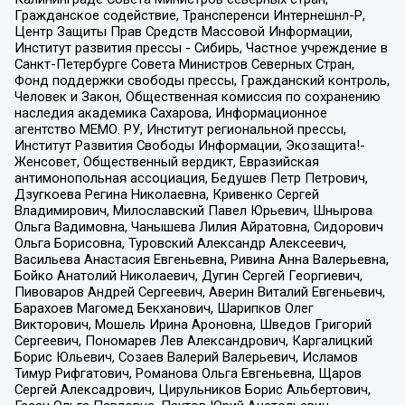
Гражданское содействие, Трансперенси Интернешнл-Р,
Центр Защиты Прав Средств Массовой Информации,
Институт развития прессы - Сибирь, Частное учреждение в
Санкт-Петербурге Совета Министров Северных Стран,
Фонд поддержки свободы прессы, Гражданский контроль,
Человек и Закон, Общественная комиссия по сохранению
наследия академика Сахарова, Информационное
агентство МЕМО. РУ, Институт региональной прессы,
Институт Развития Свободы Информации, Экозащита!-
Женсовет, Общественный вердикт, Евразийская
антимонопольная ассоциация, Бедушев Петр Петрович,
Дзугкоева Регина Николаевна, Кривенко Сергей
Владимирович, Милославский Павел Юрьевич, Шнырова
Ольга Вадимовна, Чанышева Лилия Айратовна, Сидорович
Ольга Борисовна, Туровский Александр Алексеевич,
Васильева Анастасия Евгеньевна, Ривина Анна Валерьевна,
Бойко Анатолий Николаевич, Дугин Сергей Георгиевич,
Пивоваров Андрей Сергеевич, Аверин Виталий Евгеньевич,
Барахоев Магомед Бекханович, Шарипков Олег
Викторович, Мошель Ирина Ароновна, Шведов Григорий
Сергеевич, Пономарев Лев Александрович, Каргалицкий
Борис Юльевич, Созаев Валерий Валерьевич, Исламов
Тимур Рифгатович, Романова Ольга Евгеньевна, Щаров
Сергей Алексадрович, Цирульников Борис Альбертович,