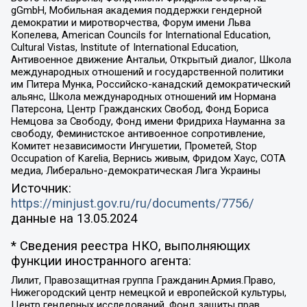
gGmbH, Мобильная академия поддержки гендерной
демократии и миротворчества, Форум имени Льва
Копелева, American Councils for International Education,
Cultural Vistas, Institute of International Education,
Антивоенное движение Антальи, Открытый диалог, Школа
международных отношений и государственной политики
им Питера Мунка, Российско-канадский демократический
альянс, Школа международных отношений им Нормана
Патерсона, Центр Гражданских Свобод, Фонд Бориса
Немцова за Свободу, Фонд имени Фридриха Науманна за
свободу, Феминистское антивоенное сопротивление,
Комитет независимости Ингушетии, Прометей, Stop
Occupation of Karelia, Вернись живым, Фридом Хаус, СОТА
медиа, Либерально-демократическая Лига Украины
Источник:
https://minjust.gov.ru/ru/documents/7756/
данные на
13.05.2024
* Сведения реестра НКО, выполняющих
функции иностранного агента:
Лилит, Правозащитная группа Гражданин.Армия.Право,
Нижегородский центр немецкой и европейской культуры,
Центр гендерных исследований, Фонд защиты прав