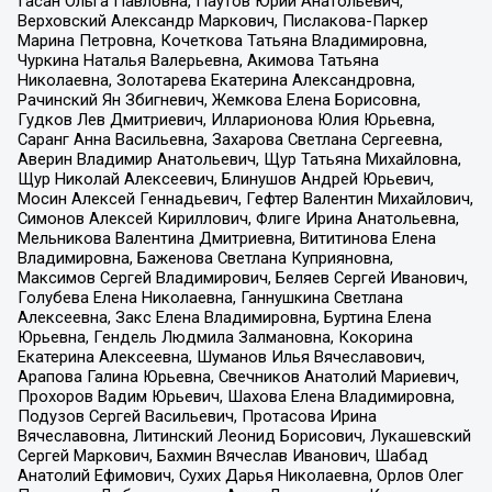
Гасан Ольга Павловна, Паутов Юрий Анатольевич,
Верховский Александр Маркович, Пислакова-Паркер
Марина Петровна, Кочеткова Татьяна Владимировна,
Чуркина Наталья Валерьевна, Акимова Татьяна
Николаевна, Золотарева Екатерина Александровна,
Рачинский Ян Збигневич, Жемкова Елена Борисовна,
Гудков Лев Дмитриевич, Илларионова Юлия Юрьевна,
Саранг Анна Васильевна, Захарова Светлана Сергеевна,
Аверин Владимир Анатольевич, Щур Татьяна Михайловна,
Щур Николай Алексеевич, Блинушов Андрей Юрьевич,
Мосин Алексей Геннадьевич, Гефтер Валентин Михайлович,
Симонов Алексей Кириллович, Флиге Ирина Анатольевна,
Мельникова Валентина Дмитриевна, Вититинова Елена
Владимировна, Баженова Светлана Куприяновна,
Максимов Сергей Владимирович, Беляев Сергей Иванович,
Голубева Елена Николаевна, Ганнушкина Светлана
Алексеевна, Закс Елена Владимировна, Буртина Елена
Юрьевна, Гендель Людмила Залмановна, Кокорина
Екатерина Алексеевна, Шуманов Илья Вячеславович,
Арапова Галина Юрьевна, Свечников Анатолий Мариевич,
Прохоров Вадим Юрьевич, Шахова Елена Владимировна,
Подузов Сергей Васильевич, Протасова Ирина
Вячеславовна, Литинский Леонид Борисович, Лукашевский
Сергей Маркович, Бахмин Вячеслав Иванович, Шабад
Анатолий Ефимович, Сухих Дарья Николаевна, Орлов Олег