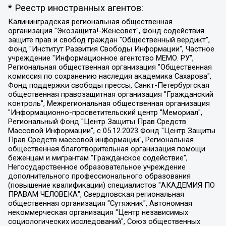
* Реестр иностранных агентов:
Калининградская региональная общественная организация "Экозащита!-Женсовет", Фонд содействия защите прав и свобод граждан "Общественный вердикт", Фонд "Институт Развития Свободы Информации", Частное учреждение "Информационное агентство МЕМО. РУ", Региональная общественная организация "Общественная комиссия по сохранению наследия академика Сахарова", Фонд поддержки свободы прессы, Санкт-Петербургская общественная правозащитная организация "Гражданский контроль", Межрегиональная общественная организация "Информационно-просветительский центр "Мемориал", Региональный Фонд "Центр Защиты Прав Средств Массовой Информации", с 05.12.2023 Фонд "Центр Защиты Прав Средств массовой информации", Региональная общественная благотворительная организация помощи беженцам и мигрантам "Гражданское содействие", Негосударственное образовательное учреждение дополнительного профессионального образования (повышение квалификации) специалистов "АКАДЕМИЯ ПО ПРАВАМ ЧЕЛОВЕКА", Свердловская региональная общественная организация "Сутяжник", Автономная некоммерческая организация "Центр независимых социологических исследований", Союз общественных объединений "Российский исследовательский центр по правам человека", Региональное общественное учреждение научно-информационный центр "МЕМОРИАЛ", Некоммерческая организация "Фонд защиты гласности", Автономная некоммерческая организация "Институт прав человека", Городская общественная организация "Екатеринбургское общество "МЕМОРИАЛ", Городская общественная организация "Рязанское историко-просветительское и правозащитное общество "Мемориал" (Рязанский Мемориал), Челябинский региональный орган общественной самодеятельности – женское общественное объединение "Женщины Евразии", Челябинский региональный орган общественной самодеятельности "Уральская правозащитная группа", Фонд содействия защите здоровья и социальной справедливости имени Андрея Рылькова, Автономная Некоммерческая Организация "Аналитический Центр Юрия Левады", Автономная некоммерческая организация социальной поддержки населения "Проект Апрель", Региональная общественная организация помощи женщинам и детям, находящимся в кризисной ситуации "Информационно-методический центр "Анна", Фонд содействия развитию массовых коммуникаций и правовому просвещению "Так-так-Так", Фонд содействия устойчивому развитию "Серебряная тайга", Свердловский региональный общественный фонд социальных проектов "Новое время", "Idel.Реалии", Кавказ.Реалии, Крым.Реалии, Телеканал Настоящее Время, Татаро-башкирская служба Радио Свобода (Azatliq Radiosi), Радио Свободная Европа/Радио Свобода (PCE/PC), "Сибирь.Реалии", "Фактограф", Благотворительный фонд помощи осужденным и их семьям, Автономная некоммерческая организация "Институт глобализации и социальных движений", Фонд "В защиту прав заключенных", Частное учреждение "Центр поддержки и содействия развитию средств массовой информации", Пензенский региональный общественный благотворительный фонд "Гражданский союз", "Север.Реалии", Некоммерческая организация Фонд "Правовая инициатива", Общество с ограниченной ответственностью "Радио Свободная Европа/Радио Свобода", Чешское информационное агентство "MEDIUM-ORIENT", Красноярская региональная общественная организация "Мы против СПИДа", Камалягин Денис Николаевич, Маркелов Сергей Евгеньевич, Пономарев Лев Александрович, Савицкая Людмила Алексеевна, Автономная некоммерческая организация "Центр по работе с проблемой насилия "НАСИЛИЮ.НЕТ", Межрегиональный профессиональный союз работников здравоохранения "Альянс врачей", Юридическое лицо, зарегистрированное в Латвийской Республике, SIA "Medusa Project" (регистрационный номер 40103797863, дата регистрации 10.06.2014), Некоммерческая организация "Фонд по борьбе с коррупцией", Автономная некоммерческая организация "Институт права и публичной политики", Баданин Роман Сергеевич, Гликин Максим Александрович, Железнова Мария Михайловна, Лукьянова Юлия Сергеевна, Маетная Елизавета Витальевна, Маняхин Петр Борисович, Чуракова Ольга Владимировна, Ярош Юлия Петровна, Юридическое лицо "The Insider SIA", зарегистрированное в Риге, Латвийская Республика (дата регистрации 26.06.2015), являющееся администратором доменного имени интернет-издания "The Insider SIA", https://theins.ru, Постернак Алексей Евгеньевич, Рубин Михаил Аркадьевич, Анин Роман Александрович, Юридическое лицо Istories fonds, зарегистрированное в Латвийской Республике (регистрационный номер 50008295751, дата регистрации 24.02.2020), Великовский Дмитрий Александрович, Долинина Ирина Николаевна, Мароховская Алеся Алексеевна, Шлейнов Роман Юрьевич, Шмагун Олеся Валентиновна, Общество с ограниченной ответственностью "Альтаир 2021", Общество с ограниченной ответственностью "Вега 2021", Общество с ограниченной ответственностью "Главный редактор 2021", Общество с ограниченной ответственностью "Ромашки монолит", Важенков Артем Валерьевич, Ивановская областная общественная организация "Центр гендерных исследований", Гурман Юрий Альбертович, Медиапроект "ОВД-Инфо", Егоров Владимир Владимирович, Жилинский Владимир Александрович, Общество с ограниченной ответственностью "ЗП", Иванова София Юрьевна, Карезина Инна Павловна, Кильтау Екатерина Викторовна, Петров Алексей Викторович, Пискунов Сергей Евгеньевич, Смирнов Сергей Сергеевич, Тихонов Михаил Сергеевич, Общество с ограниченной ответственностью "ЖУРНАЛИСТ-ИНОСТРАННЫЙ АГЕНТ", Арапова Галина Юрьевна, Вольтская Татьяна Анатольевна, Американская компания "Mason G.E.S. Anonymous Foundation" (США), являющаяся владельцем интернет-издания https://mnews.world/, Компания "Stichting Bellingcat", зарегистрированная в Нидерландах (дата регистрации 11.07.2018), Захаров Андрей Вячеславович, Клепиковская Екатерина Дмитриевна, Общество с ограниченной ответственностью "МЕМО", Перл Роман Александрович, Симонов Евгений Алексеевич, Соловьева Елена Анатольевна, Сотников Даниил Владимирович, Сурначева Елизавета Дмитриевна, Автономная некоммерческая организация по защите прав человека и информированию населения "Якутия – Наше Мнение", Общество с ограниченной ответственностью "Москоу диджитал медиа", с 26.01.2023 Общество с ограниченной ответственностью "Чайка Белые сады", Ветошкина Валерия Валерьевна, Заговора Максим Александрович, Межрегиональное общественное движение "Российская ЛГБТ - сеть", Оленичев Максим Владимирович, Павлов Иван Юрьевич, Скворцова Елена Сергеевна, Общество с ограниченной ответственностью "Как бы инагент", Кочетков Игорь Викторович, Общество с ограниченной ответственностью "Честные выборы", Еланчик Олег Александрович, Общество с ограниченной ответственностью "Нобелевский призыв", Гималова Регина Эмилевна, Григорьев Андрей Валерьевич, Григорьева Алина Александровна, Ассоциация по содействию защите прав призывников, альтернативнослужащих и военнослужащих "Правозащитная группа "Гражданин.Армия.Право", Хисамова Регина Фаритовна, Автономная некоммерческая организация по реализации социально-правовых программ "Лилит", Дальневосточное общественное движение "Маяк", Санкт-Петербургская ЛГБТ-инициативная группа "Выход", Инициативная группа ЛГБТ+ "Реверс", Алексеев Андрей Викторович, Бекбулатова Таисия Львовна, Беляев Иван Михайлович, Владыкина Елена Сергеевна, Гельман Марат Александрович, Никульшина Вероника Юрьевна, Толоконникова Надежда Андреевна, Шендерович Виктор Анатольевич, Общество с ограниченной ответственностью "Данное сообщение", Общество с ограниченной ответственностью Издательский дом "Новая глава", Айнбиндер Александра Александровна, Московский комьюнити-центр для ЛГБТ+инициатив, Благотворительный фонд развития филантропии, Deutsche Welle (Германия, Kurt-Schumacher-Strasse 3, 53113 Bonn), Борзунова Мария Михайловна, Воробьев Виктор Викторович, Голубева Анна Львовна, Константинова Алла Михайловна, Малкова Ирина Владимировна, Мурадов Мурад Абдулгалимович, Осетинская Елизавета Николаевна, Понасенков Евгений Николаевич, Ганапольский Матвей Юрьевич, Киселев Евгений Алексеевич, Борухович Ирина Григорьевна, Дремин Иван Тимофеевич, Дубровский Дмитрий Викторович, Красноярская региональная общественная организация поддержки и развития альтернативных образовательных технологий и межкультурных коммуникаций "ИНТЕРРА", Маяковская Екатерина Алексеевна, Фейгин Марк Захарович, Филимонов Андрей Викторович, Дзугкоева Регина Николаевна, Доброхотов Роман Александрович, Дудь Юрий Александрович, Елкин Сергей Владимирович, Кругликов Кирилл Игоревич, Сабунаева Мария Леонидовна, Семенов Алексей Владимирович, Шаинян Карен Багратович, Шульман Екатерина Михайловна, Асафьев Артур Валерьевич, Вахштайн Виктор Семенович, Венедиктов Алексей Алексеевич, Лушникова Екатерина Евгеньевна, Волков Леонид Михайлович, Невзоров Александр Глебович, Пархоменко Сергей Борисович, Сироткин Ярослав Николаевич, Кара-Мурза Владимир Владимирович, Баранова Наталья Владимировна, Гозман Леонид Яковлевич, Кагарлицкий Борис Юльевич, Климарев Михаил Валерьевич, Милов Владимир Станиславович, Автономная некоммерческая организация Краснодарский центр современного искусства "Типография", Моргенштерн Алишер Тагирович, Соболь Любовь Эдуардовна, Общество с ограниченной ответственностью "ЛИЗА НОРМ", Каспаров Гарри Кимович, Ходорковский Михаил Борисович, Общество с ограниченной ответственностью "Апрельские тезисы", Данилович Ирина Брониславовна, Кашин Олег Владимирович, Петров Николай Владимирович, Пивоваров Алексей Владимирович, Соколов Михаил Владимирович, Цветкова Юлия Владимировна, Чичваркин Евгений Александрович, Комитет против пыток/Команда против пыток, Общество с ограниченной ответственностью "Первый научный", Общество с ограниченной ответственностью "Вертолет и ко", Белоцерковская Вероника Борисовна, Кац Максим Евгеньевич, Лазарева Татьяна Юрьевна, Шаведдинов Руслан Табризович, Яшин Илья Валерьевич, Общество с ограниченной ответственностью "Иноагент ААВ", Алешковский Дмитрий Петрович, Альбац Евгения Марковна, Быков Дмитрий Львович, Галямина Юлия Евгеньевна, Лойко Сергей Леонидович, Мартынов Кирилл Константинович, Медведев Сергей Александрович, Крашенинников Федор Геннадиевич, Гордеева Катерина Вл