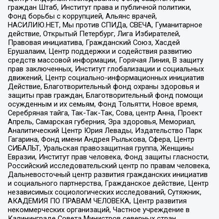
граждан Штаб, Институт права и публичной политики,
Фонд борьбы с коррупцией, Альянс врачей,
НАСИЛИЮ.НЕТ, Мы против СПИДа, СВЕЧА, Гуманитарное
действие, Открытый Петербург, Лига Избирателей,
Правовая инициатива, Гражданский Союз, Хасдей
Ерушалаим, Центр поддержки и содействия развитию
средств массовой информации, Горячая Линия, В защиту
прав заключенных, Институт глобализации и социальных
движений, Центр социально-информационных инициатив
Действие, Благотворительный фонд охраны здоровья и
защиты прав граждан, Благотворительный фонд помощи
осужденным и их семьям, Фонд Тольятти, Новое время,
Серебряная тайга, Так-Так-Так, Сова, центр Анна, Проект
Апрель, Самарская губерния, Эра здоровья, Мемориал,
Аналитический Центр Юрия Левады, Издательство Парк
Гагарина, Фонд имени Андрея Рылькова, Сфера, Центр
СИБАЛЬТ, Уральская правозащитная группа, Женщины
Евразии, Институт прав человека, Фонд защиты гласности,
Российский исследовательский центр по правам человека,
Дальневосточный центр развития гражданских инициатив
и социального партнерства, Гражданское действие, Центр
независимых социологических исследований, Сутяжник,
АКАДЕМИЯ ПО ПРАВАМ ЧЕЛОВЕКА, Центр развития
некоммерческих организаций, Частное учреждение в
Калининграде Совета Министров северных стран,