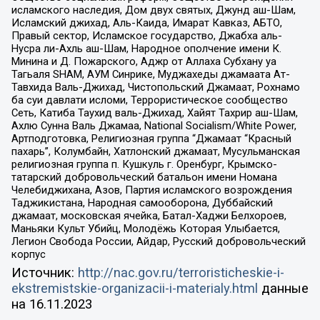
исламского наследия, Дом двух святых, Джунд аш-Шам,
Исламский джихад, Аль-Каида, Имарат Кавказ, АБТО,
Правый сектор, Исламское государство, Джабха аль-
Нусра ли-Ахль аш-Шам, Народное ополчение имени К.
Минина и Д. Пожарского, Аджр от Аллаха Субхану уа
Тагьаля SHAM, АУМ Синрике, Муджахеды джамаата Ат-
Тавхида Валь-Джихад, Чистопольский Джамаат, Рохнамо
ба суи давлати исломи, Террористическое сообщество
Сеть, Катиба Таухид валь-Джихад, Хайят Тахрир аш-Шам,
Ахлю Сунна Валь Джамаа, National Socialism/White Power,
Артподготовка, Религиозная группа “Джамаат “Красный
пахарь”, Колумбайн, Хатлонский джамаат, Мусульманская
религиозная группа п. Кушкуль г. Оренбург, Крымско-
татарский добровольческий батальон имени Номана
Челебиджихана, Азов, Партия исламского возрождения
Таджикистана, Народная самооборона, Дуббайский
джамаат, московская ячейка, Батал-Хаджи Белхороев,
Маньяки Культ Убийц, Молодёжь Которая Улыбается,
Легион Свобода России, Айдар, Русский добровольческий
корпус
Источник:
http://nac.gov.ru/terroristicheskie-i-
ekstremistskie-organizacii-i-materialy.html
данные
на
16.11.2023