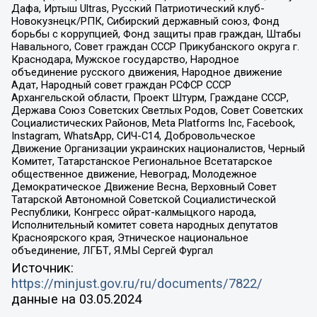
Дафа, Иртыш Ultras, Русский Патриотический клуб-
Новокузнецк/РПК, Сибирский державный союз, Фонд
борьбы с коррупцией, Фонд защиты прав граждан, Штабы
Навального, Совет граждан СССР Прикубанского округа г.
Краснодара, Мужское государство, Народное
объединение русского движения, Народное движение
Адат, Народный совет граждан РСФСР СССР
Архангельской области, Проект Штурм, Граждане СССР,
Держава Союз Советских Светлых Родов, Совет Советских
Социалистических Районов, Meta Platforms Inc, Facebook,
Instagram, WhatsApp, СИЧ-С14, Добровольческое
Движение Организации украинских националистов, Черный
Комитет, Татарстанское Региональное Всетатарское
общественное движение, Невоград, Молодежное
Демократическое Движение Весна, Верховный Совет
Татарской Автономной Советской Социалистической
Республики, Конгресс ойрат-калмыцкого народа,
Исполнительный комитет совета народных депутатов
Красноярского края, Этническое национальное
объединение, ЛГБТ, Я.МЫ Сергей Фургал
Источник:
https://minjust.gov.ru/ru/documents/7822/
данные на
03.05.2024