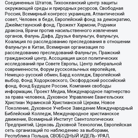
Соединенных Штатов, Тихоокеанский центр защиты
окружающей среды и природных ресурсов, Свободная
Россия, Всемирный конгресс украинцев, Атлантический
совет, Человек в беде, Европейский фонд за демократию,
Джеймстаунский фонд, Прожект Хармони, Родники
дракона, Врачи против насильственного извлечения
органов, Фалунь Дафа, Друзья Фалуньгун, Фалуньгун,
Коалиция по расследованию преследования в отношении
Фалуньгун в Китае, Всемирная организация по
расследованию преследований Фалуньгун, Пражский
гражданский центр, Ассоциация школ политических
исследований при Совете Европы, Центр либеральной
современности, Форум русскоязычных европейцев,
Немецко-русский обмен, Бард колледж, Европейский
выбор, Фонд Ходорковского, Оксфордский российский
фонд, Фонд Будущее России, Компания свободы
информации, Проект Медиа, Международное партнерство
за права человека, Духовное Управление Евангельских
Христиан Украинской Христианской Церкви, Новое
Поколение, Духовное Учебное Заведение Международный
Библейский Колледж, Международное христианское
движение, Всемирный Институт Саентологических
Предприятий, Церковь Духовной Технологии, Европейская
сеть организаций по наблюдению за выборами,
Республика Польша, СВОБОДНЫЙ ИДЕЛЬ-УРАЛ,