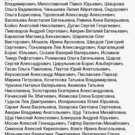
Владимирович, Милославский Павел Юрьевич, Шнырова
Ольга Вадимовна, Чанышева Лилия Айратовна, Сидорович
Ольга Борисовна, Туровский Александр Алексеевич,
Васильева Анастасия Евгеньевна, Ривина Анна Валерьевна,
Бойко Анатолий Николаевич, Дугин Сергей Георгиевич,
Пивоваров Андрей Сергеевич, Аверин Виталий Евгеньевич,
Барахоев Магомед Бекханович, Шарипков Олег
Викторович, Мошель Ирина Ароновна, Шведов Григорий
Сергеевич, Пономарев Лев Александрович, Каргалицкий
Борис Юльевич, Созаев Валерий Валерьевич, Исламов
Тимур Рифгатович, Романова Ольга Евгеньевна, Щаров
Сергей Алексадрович, Цирульников Борис Альбертович,
Гасан Ольга Павловна, Паутов Юрий Анатольевич,
Верховский Александр Маркович, Пислакова-Паркер
Марина Петровна, Кочеткова Татьяна Владимировна,
Чуркина Наталья Валерьевна, Акимова Татьяна
Николаевна, Золотарева Екатерина Александровна,
Рачинский Ян Збигневич, Жемкова Елена Борисовна,
Гудков Лев Дмитриевич, Илларионова Юлия Юрьевна,
Саранг Анна Васильевна, Захарова Светлана Сергеевна,
Аверин Владимир Анатольевич, Щур Татьяна Михайловна,
Щур Николай Алексеевич, Блинушов Андрей Юрьевич,
Мосин Алексей Геннадьевич, Гефтер Валентин Михайлович,
Симонов Алексей Кириллович, Флиге Ирина Анатольевна,
Мельникова Валентина Дмитриевна, Вититинова Елена