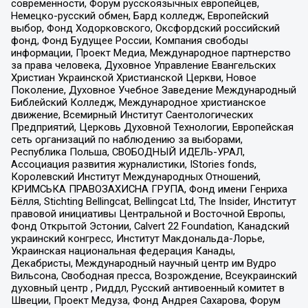
современности, Форум русскоязычных европейцев,
Немецко-русский обмен, Бард колледж, Европейский
выбор, Фонд Ходорковского, Оксфордский российский
фонд, Фонд Будущее России, Компания свободы
информации, Проект Медиа, Международное партнерство
за права человека, Духовное Управление Евангельских
Христиан Украинской Христианской Церкви, Новое
Поколение, Духовное Учебное Заведение Международный
Библейский Колледж, Международное христианское
движение, Всемирный Институт Саентологических
Предприятий, Церковь Духовной Технологии, Европейская
сеть организаций по наблюдению за выборами,
Республика Польша, СВОБОДНЫЙ ИДЕЛЬ-УРАЛ,
Ассоциация развития журналистики, IStories fonds,
Королевский Институт Международных Отношений,
КРИМСЬКА ПРАВОЗАХИСНА ГРУПА, Фонд имени Генриха
Бёлля, Stichting Bellingcat, Bellingcat Ltd, The Insider, Институт
правовой инициативы Центральной и Восточной Европы,
Фонд Открытой Эстонии, Calvert 22 Foundation, Канадский
украинский конгресс, Институт Макдональда-Лорье,
Украинская национальная федерация Канады,
Декабристы, Международный научный центр им Вудро
Вильсона, Свободная пресса, Возрождение, Всеукраинский
духовный центр , Риддл, Русский антивоенный комитет в
Швеции, Проект Медуза, Фонд Андрея Сахарова, Форум