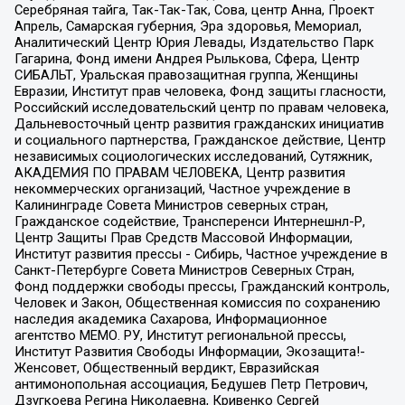
Серебряная тайга, Так-Так-Так, Сова, центр Анна, Проект
Апрель, Самарская губерния, Эра здоровья, Мемориал,
Аналитический Центр Юрия Левады, Издательство Парк
Гагарина, Фонд имени Андрея Рылькова, Сфера, Центр
СИБАЛЬТ, Уральская правозащитная группа, Женщины
Евразии, Институт прав человека, Фонд защиты гласности,
Российский исследовательский центр по правам человека,
Дальневосточный центр развития гражданских инициатив
и социального партнерства, Гражданское действие, Центр
независимых социологических исследований, Сутяжник,
АКАДЕМИЯ ПО ПРАВАМ ЧЕЛОВЕКА, Центр развития
некоммерческих организаций, Частное учреждение в
Калининграде Совета Министров северных стран,
Гражданское содействие, Трансперенси Интернешнл-Р,
Центр Защиты Прав Средств Массовой Информации,
Институт развития прессы - Сибирь, Частное учреждение в
Санкт-Петербурге Совета Министров Северных Стран,
Фонд поддержки свободы прессы, Гражданский контроль,
Человек и Закон, Общественная комиссия по сохранению
наследия академика Сахарова, Информационное
агентство МЕМО. РУ, Институт региональной прессы,
Институт Развития Свободы Информации, Экозащита!-
Женсовет, Общественный вердикт, Евразийская
антимонопольная ассоциация, Бедушев Петр Петрович,
Дзугкоева Регина Николаевна, Кривенко Сергей