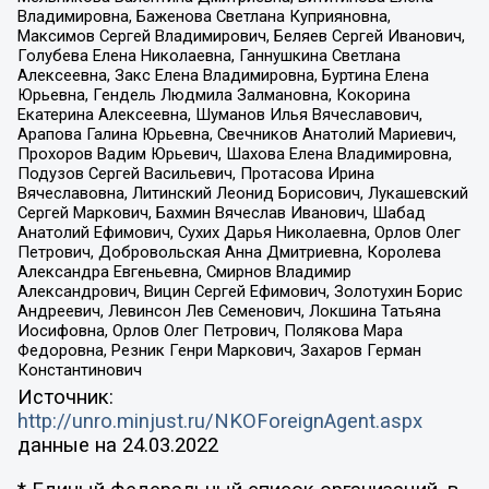
Владимировна, Баженова Светлана Куприяновна,
Максимов Сергей Владимирович, Беляев Сергей Иванович,
Голубева Елена Николаевна, Ганнушкина Светлана
Алексеевна, Закс Елена Владимировна, Буртина Елена
Юрьевна, Гендель Людмила Залмановна, Кокорина
Екатерина Алексеевна, Шуманов Илья Вячеславович,
Арапова Галина Юрьевна, Свечников Анатолий Мариевич,
Прохоров Вадим Юрьевич, Шахова Елена Владимировна,
Подузов Сергей Васильевич, Протасова Ирина
Вячеславовна, Литинский Леонид Борисович, Лукашевский
Сергей Маркович, Бахмин Вячеслав Иванович, Шабад
Анатолий Ефимович, Сухих Дарья Николаевна, Орлов Олег
Петрович, Добровольская Анна Дмитриевна, Королева
Александра Евгеньевна, Смирнов Владимир
Александрович, Вицин Сергей Ефимович, Золотухин Борис
Андреевич, Левинсон Лев Семенович, Локшина Татьяна
Иосифовна, Орлов Олег Петрович, Полякова Мара
Федоровна, Резник Генри Маркович, Захаров Герман
Константинович
Источник:
http://unro.minjust.ru/NKOForeignAgent.aspx
данные на
24.03.2022