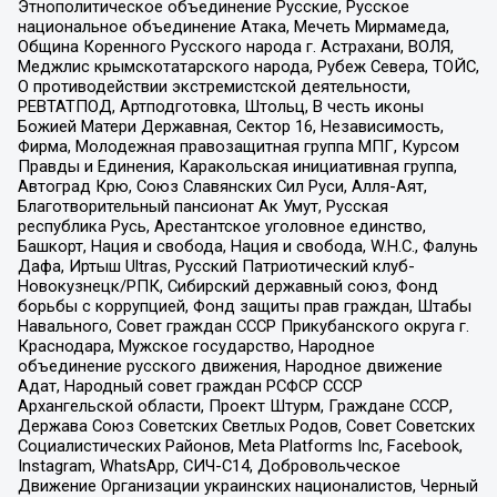
Этнополитическое объединение Русские, Русское
национальное объединение Атака, Мечеть Мирмамеда,
Община Коренного Русского народа г. Астрахани, ВОЛЯ,
Меджлис крымскотатарского народа, Рубеж Севера, ТОЙС,
О противодействии экстремистской деятельности,
РЕВТАТПОД, Артподготовка, Штольц, В честь иконы
Божией Матери Державная, Сектор 16, Независимость,
Фирма, Молодежная правозащитная группа МПГ, Курсом
Правды и Единения, Каракольская инициативная группа,
Автоград Крю, Союз Славянских Сил Руси, Алля-Аят,
Благотворительный пансионат Ак Умут, Русская
республика Русь, Арестантское уголовное единство,
Башкорт, Нация и свобода, Нация и свобода, W.H.С., Фалунь
Дафа, Иртыш Ultras, Русский Патриотический клуб-
Новокузнецк/РПК, Сибирский державный союз, Фонд
борьбы с коррупцией, Фонд защиты прав граждан, Штабы
Навального, Совет граждан СССР Прикубанского округа г.
Краснодара, Мужское государство, Народное
объединение русского движения, Народное движение
Адат, Народный совет граждан РСФСР СССР
Архангельской области, Проект Штурм, Граждане СССР,
Держава Союз Советских Светлых Родов, Совет Советских
Социалистических Районов, Meta Platforms Inc, Facebook,
Instagram, WhatsApp, СИЧ-С14, Добровольческое
Движение Организации украинских националистов, Черный