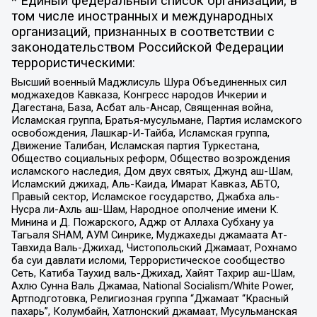
* Единый федеральный список организаций, в
том числе иностранных и международных
организаций, признанных в соответствии с
законодательством Российской Федерации
террористическими:
Высший военный Маджлисуль Шура Объединенных сил
моджахедов Кавказа, Конгресс народов Ичкерии и
Дагестана, База, Асбат аль-Ансар, Священная война,
Исламская группа, Братья-мусульмане, Партия исламского
освобождения, Лашкар-И-Тайба, Исламская группа,
Движение Талибан, Исламская партия Туркестана,
Общество социальных реформ, Общество возрождения
исламского наследия, Дом двух святых, Джунд аш-Шам,
Исламский джихад, Аль-Каида, Имарат Кавказ, АБТО,
Правый сектор, Исламское государство, Джабха аль-
Нусра ли-Ахль аш-Шам, Народное ополчение имени К.
Минина и Д. Пожарского, Аджр от Аллаха Субхану уа
Тагьаля SHAM, АУМ Синрике, Муджахеды джамаата Ат-
Тавхида Валь-Джихад, Чистопольский Джамаат, Рохнамо
ба суи давлати исломи, Террористическое сообщество
Сеть, Катиба Таухид валь-Джихад, Хайят Тахрир аш-Шам,
Ахлю Сунна Валь Джамаа, National Socialism/White Power,
Артподготовка, Религиозная группа “Джамаат “Красный
пахарь”, Колумбайн, Хатлонский джамаат, Мусульманская