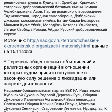
религиозная группа п. Кушкуль г. Оренбург, Крымско-
татарский добровольческий батальон имени Номана
Челебиджихана, Азов, Партия исламского возрождения
Таджикистана, Народная самооборона, Дуббайский
джамаат, московская ячейка, Батал-Хаджи Белхороев,
Маньяки Культ Убийц, Молодёжь Которая Улыбается,
Легион Свобода России, Айдар, Русский добровольческий
корпус
Источник:
http://nac.gov.ru/terroristicheskie-i-
ekstremistskie-organizacii-i-materialy.html
данные
на
16.11.2023
* Перечень общественных объединений и
религиозных организаций в отношении
которых судом принято вступившее в
законную силу решение о ликвидации или
запрете деятельности:
Национал-большевистская партия, ВЕК РА, Рада земли
Кубанской Духовно Родовой Державы Русь, Община
Духовного Управления Асгардской Веси Беловодья,
Славянская Община Капища Веды Перуна, Мужская
Духовная Семинария Староверов-Инглингов, Нурджулар, К