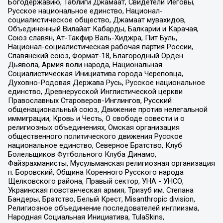
Богодержавию, Таблиги Джамаат, Свидетели Иеговы,
Русское национальное единство, Национал-
социалистическое общество, Джамаат мувахидов,
Объединенный Вилайат Кабарды, Балкарии и Карачая,
Союз славян, Ат-Такфир Валь-Хиджра, Пит Буль,
Национал-социалистическая рабочая партия России,
Славянский союз, Формат-18, Благородный Орден
Дьявола, Армия воли народа, Национальная
Социалистическая Инициатива города Череповца,
Духовно-Родовая Держава Русь, Русское национальное
единство, Древнерусской Инглистической церкви
Православных Староверов-Инглингов, Русский
общенациональный союз, Движение против нелегальной
иммиграции, Кровь и Честь, О свободе совести и о
религиозных объединениях, Омская организация
общественного политического движения Русское
национальное единство, Северное Братство, Клуб
Болельщиков Футбольного Клуба Динамо,
Файзрахманисты, Мусульманская религиозная организация
п. Боровский, Община Коренного Русского народа
Щелковского района, Правый сектор, УНА - УНСО,
Украинская повстанческая армия, Тризуб им. Степана
Бандеры, Братство, Белый Крест, Misanthropic division,
Религиозное объединение последователей инглиизма,
Народная Социальная Инициатива, TulaSkins,