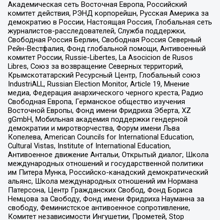
Академическая сеть Восточная Европа, Российский
комитет действия, РЭНД корпорейшн, Русская Америка за
демократию в России, Настоящая Россия, Глобальная сеть
журналистов-расследователей, Служба поддержки,
Свободная Россия Берлин, Свободная Россия Северный
Рейн-Вестфалия, Фонд глобальной помощи, Антивоенный
комитет России, Russie-Libertes, La Asocicion de Rusos
Libres, Союз за возвращение Северных территорий,
Крымскотатарский Ресурсный Центр, Глобальный союз
IndustriALL, Russian Election Monitor, Article 19, Мнение
медиа, Федерация анархического черного креста, Радио
Свободная Европа, Германское общество изучения
Восточной Европы, Фонд имени Фридриха Эберта, XZ
gGmbH, Мобильная академия поддержки гендерной
демократии и миротворчества, Форум имени Льва
Копелева, American Councils for International Education,
Cultural Vistas, Institute of International Education,
Антивоенное движение Антальи, Открытый диалог, Школа
международных отношений и государственной политики
им Питера Мунка, Российско-канадский демократический
альянс, Школа международных отношений им Нормана
Патерсона, Центр Гражданских Свобод, Фонд Бориса
Немцова за Свободу, Фонд имени Фридриха Науманна за
свободу, Феминистское антивоенное сопротивление,
Комитет независимости Ингушетии, Прометей, Stop