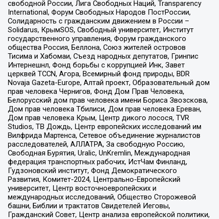
свободной России, Лига Свободных Наций, Transparеncy
International, Форум Свободных Народов ПостРоссии,
Солидарность с гражданским движением в России –
Solidarus, КрымSOS, Свободный университет, Институт
государственного управления, Форум гражданского
общества Россия, Беллона, Союз жителей островов
Тисима и Хабомаи, Съезд народных депутатов, Гринпис
Интернешнл, Фонд борьбы с коррупцией Инк, Завет
церквей TCCN, Агора, Всемирный фонд природы, BDR
Novaja Gazeta-Europe, Алтай проект, Образовательный дом
прав человека Чернигов, Фонд Дом Прав Человека,
Белорусский дом прав человека имени Бориса Звозскова,
Дом прав человека Тбилиси, Дом прав человека Ереван,
Дом прав человека Крым, Центр дикого лосося, TVR
Studios, ТВ Дождь, Центр европейских исследований им
Вилфрида Мартенса, Сетевое объединение журналистов
расследователей, АЛЛАТРА, За свободную Россию,
Свободная Бурятия, Uralic, UnKremlin, Международная
федерация транспортных рабочих, ИстЧам Финланд,
Гудзоновский институт, Фонд Демократического
Развития, Комитет-2024, Центрально-Европейский
университет, Центр восточноевропейских и
международных исследований, Общество Сторожевой
башни, Библии и трактатов Свидетелей Иеговы,
Гражданский Совет, Центр анализа европейской политики,