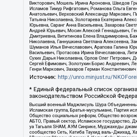
Викторович, Мошель Ирина Ароновна, Шведов Гри
Исламов Тимур Рифгатович, Романова Ольга Евге
Анатольевич, Верховский Александр Маркович, П
Татьяна Николаевна, Золотарева Екатерина Алек
Юрьевна, Саранг Анна Васильевна, Захарова Свет
Андрей Юрьевич, Мосин Алексей Геннадьевич, Ге
Дмитриевна, Вититинова Елена Владимировна, Ба
Николаевна, Ганнушкина Светлана Алексеевна, За
Шуманов Илья Вячеславович, Арапова Галина Юрь
Васильевич, Протасова Ирина Вячеславовна, Лит
Сухих Дарья Николаевна, Орлов Олег Петрович, 
Сергей Ефимович, Золотухин Борис Андреевич, Л
Генри Маркович, Захаров Герман Константинович
Источник:
http://unro.minjust.ru/NKOFore
* Единый федеральный список организа
законодательством Российской Федера
Высший военный Маджлисуль Шура Объединенных с
Исламская группа, Братья-мусульмане, Партия ис
Общество социальных реформ, Общество возрожд
АБТО, Правый сектор, Исламское государство, Д
уа Тагьаля SHAM, АУМ Синрике, Муджахеды джама
сообщество Сеть, Катиба Таухид валь-Джихад, Хай