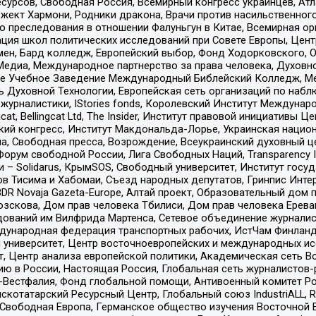
рсов, Свободная Россия, Всемирный конгресс украинцев, Атла
ект Хармони, Родники дракона, Врачи против насильственного
ию преследования в отношении Фалуньгун в Китае, Всемирная о
ация школ политических исследований при Совете Европы, Цен
мен, Бард колледж, Европейский выбор, Фонд Ходорковского,
едиа, Международное партнерство за права человека, Духовно
ое Учебное Заведение Международный Библейский Колледж, М
ь Духовной Технологии, Европейская сеть организаций по наб
урналистики, IStories fonds, Королевский Институт Между
gcat, Bellingcat Ltd, The Insider, Институт правовой инициатив
инский конгресс, Институт Макдональда-Лорье, Украинская нац
, Свободная пресса, Возрождение, Всеукраинский духовный цен
орум свободной России, Лига Свободных Наций, Transparеncy I
– Solidarus, КрымSOS, Свободный университет, Институт госу
в Тисима и Хабомаи, Съезд народных депутатов, Гринпис Инте
DR Novaja Gazeta-Europe, Алтай проект, Образовательный дом 
зскова, Дом прав человека Тбилиси, Дом прав человека Ерева
едований им Вилфрида Мартенса, Сетевое объединение журнали
Международная федерация транспортных рабочих, ИстЧам Финлан
й университет, Центр восточноевропейских и международных и
, Центр анализа европейской политики, Академическая сеть Во
ю в России, Настоящая Россия, Глобальная сеть журналистов
естфалия, Фонд глобальной помощи, Антивоенный комитет России,
татарский Ресурсный Центр, Глобальный союз IndustriALL, Russi
 Свободная Европа, Германское общество изучения Восточной 