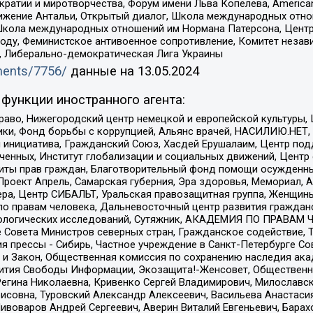
и и миротворчества, Форум имени Льва Копелева, American Counci
ое движение Антальи, Открытый диалог, Школа международных отн
Школа международных отношений им Нормана Патерсона, Центр
ду, Феминистское антивоенное сопротивление, Комитет независ
а, Либерально-демократическая Лига Украины
uments/7756/
данные на
13.05.2024
функции иностранного агента:
раво, Нижегородский центр немецкой и европейской культуры,
тики, Фонд борьбы с коррупцией, Альянс врачей, НАСИЛИЮ.НЕТ,
я инициатива, Гражданский Союз, Хасдей Ерушалаим, Центр по
юченных, Институт глобализации и социальных движений, Цент
ты прав граждан, Благотворительный фонд помощи осужденным
а, Проект Апрель, Самарская губерния, Эра здоровья, Мемориал
ера, Центр СИБАЛЬТ, Уральская правозащитная группа, Женщины
по правам человека, Дальневосточный центр развития гражданс
ологических исследований, Сутяжник, АКАДЕМИЯ ПО ПРАВАМ Ч
е Совета Министров северных стран, Гражданское содействие,
я прессы - Сибирь, Частное учреждение в Санкт-Петербурге С
 и Закон, Общественная комиссия по сохранению наследия ак
звития Свободы Информации, Экозащита!-Женсовет, Общественн
Регина Николаевна, Кривенко Сергей Владимирович, Милославс
совна, Туровский Александр Алексеевич, Васильева Анастасия
Пивоваров Андрей Сергеевич, Аверин Виталий Евгеньевич, Бара