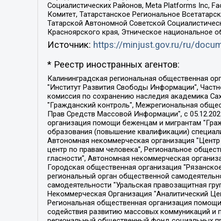
Социалистических Районов, Meta Platforms Inc, 
Комитет, Татарстанское Региональное Всетатар
Татарской Автономной Советской Социалистическ
Красноярского края, Этническое национальное о
Источник:
https://minjust.gov.ru/ru/doc
* Реестр иностранных агентов:
Калининградская региональная общественная организация "Экозащита!-Женсовет", Фонд содействия защите прав и свобод граждан "Общественный вердикт", Фонд "Институт Развития Свободы Информации", Частное учреждение "Информационное агентство МЕМО. РУ", Региональная общественная организация "Общественная комиссия по сохранению наследия академика Сахарова", Фонд поддержки свободы прессы, Санкт-Петербургская общественная правозащитная организация "Гражданский контроль", Межрегиональная общественная организация "Информационно-просветительский центр "Мемориал", Региональный Фонд "Центр Защиты Прав Средств Массовой Информации", с 05.12.2023 Фонд "Центр Защиты Прав Средств массовой информации", Региональная общественная благотворительная организация помощи беженцам и мигрантам "Гражданское содействие", Негосударственное образовательное учреждение дополнительного профессионального образования (повышение квалификации) специалистов "АКАДЕМИЯ ПО ПРАВАМ ЧЕЛОВЕКА", Свердловская региональная общественная организация "Сутяжник", Автономная некоммерческая организация "Центр независимых социологических исследований", Союз общественных объединений "Российский исследовательский центр по правам человека", Региональное общественное учреждение научно-информационный центр "МЕМОРИАЛ", Некоммерческая организация "Фонд защиты гласности", Автономная некоммерческая организация "Институт прав человека", Городская общественная организация "Екатеринбургское общество "МЕМОРИАЛ", Городская общественная организация "Рязанское историко-просветительское и правозащитное общество "Мемориал" (Рязанский Мемориал), Челябинский региональный орган общественной самодеятельности – женское общественное объединение "Женщины Евразии", Челябинский региональный орган общественной самодеятельности "Уральская правозащитная группа", Фонд содействия защите здоровья и социальной справедливости имени Андрея Рылькова, Автономная Некоммерческая Организация "Аналитический Центр Юрия Левады", Автономная некоммерческая организация социальной поддержки населения "Проект Апрель", Региональная общественная организация помощи женщинам и детям, находящимся в кризисной ситуации "Информационно-методический центр "Анна", Фонд содействия развитию массовых коммуникаций и правовому просвещению "Так-так-Так", Фонд содействия устойчивому развитию "Серебряная тайга", Свердловский региональный общественный фонд социальных проектов "Новое время", "Idel.Реалии", Кавказ.Реалии, Крым.Реалии, Телеканал Настоящее Время, Татаро-башкирская служба Радио Свобода (Azatliq Radiosi), Радио Свободная Европа/Радио Свобода (PCE/PC), "Сибирь.Реалии", "Фактограф", Благотворительный фонд помощи осужденным и их семьям, Автономная некоммерческая организация "Институт глобализации и социальных движений", Фонд "В защиту прав заключенных", Частное учреждение "Центр поддержки и содействия развитию средств массовой информации", Пензенский региональный общественный благотворительный фонд "Гражданский союз", "Север.Реалии", Некоммерческая организация Фонд "Правовая инициатива", 