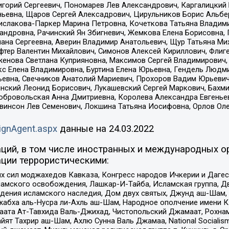
горий Сергеевич, Пономарев Лев Александрович, Каргалицкий 
ньевна, Щаров Сергей Алексадрович, Цирульников Борис Альбер
ислакова-Паркер Марина Петровна, Кочеткова Татьяна Владими
сандровна, Рачинский Ян Збигневич, Жемкова Елена Борисовна,
лана Сергеевна, Аверин Владимир Анатольевич, Щур Татьяна М
фтер Валентин Михайлович, Симонов Алексей Кириллович, Флиг
женова Светлана Куприяновна, Максимов Сергей Владимирович, 
кс Елена Владимировна, Буртина Елена Юрьевна, Гендель Людм
евна, Свечников Анатолий Мариевич, Прохоров Вадим Юрьевич
инский Леонид Борисович, Лукашевский Сергей Маркович, Бахм
Добровольская Анна Дмитриевна, Королева Александра Евгенье
евинсон Лев Семенович, Локшина Татьяна Иосифовна, Орлов Ол
ignAgent.aspx
данные на
24.03.2022
ций, в том числе иностранных и международных ор
ции террористическими:
ил моджахедов Кавказа, Конгресс народов Ичкерии и Дагеста
ламского освобождения, Лашкар-И-Тайба, Исламская группа, Дв
ения исламского наследия, Дом двух святых, Джунд аш-Шам, 
жабха аль-Нусра ли-Ахль аш-Шам, Народное ополчение имени К.
ата Ат-Тавхида Валь-Джихад, Чистопольский Джамаат, Рохнам
ят Тахрир аш-Шам, Ахлю Сунна Валь Джамаа, National Socialism