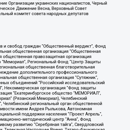
ение Организации украинских националистов, Черный
ическое Движение Весна, Верховный Совет
ельный комитет совета народных депутатов
ции социально-правовых программ "Лилит", Дальневосточное общественное движение "Маяк", Санкт-Петербургская ЛГБТ-инициативная группа "Выход", Инициативная группа ЛГБТ+ "Реверс", Алексеев Андрей Викторович, Бекбулатова Таисия Львовна, Беляев Иван Михайлович, Владыкина Елена Сергеевна, Гельман Марат Александрович, Никульшина Вероника Юрьевна, Толоконникова Надежда Андреевна, Шендерович Виктор Анатольевич, Общество с ограниченной ответственностью "Данное сообщение", Общество с ограниченной ответственностью Издательский дом "Новая глава", Айнбиндер Александра Александровна, Московский комьюнити-центр для ЛГБТ+инициатив, Благотворительный фонд развития филантропии, Deutsche Welle (Германия, Kurt-Schumacher-Strasse 3, 53113 Bonn), Борзунова Мария Михайловна, Воробьев Виктор Викторович, Голубева Анна Львовна, Константинова Алла Михайловна, Малкова Ирина Владимировна, Мурадов Мурад Абдулгалимович, Осетинская Елизавета Николаевна, Понасенков Евгений Николаевич, Ганапольский Матвей Юрьевич, Киселев Евгений Алексеевич, Борухович Ирина Григорьевна, Дремин Иван Тимофеевич, Дубровский Дмитрий Викторович, Красноярская региональная общественная организация поддержки и развития альтернативных образовательных технологий и межкультурных коммуникаций "ИНТЕРРА", Маяковская Екатерина Алексеевна, Фейгин Марк Захарович, Филимонов Андрей Викторович, Дзугкоева Регина Николаевна, Доброхотов Роман Александрович, Дудь Юрий Александрович, Елкин Сергей Владимирович, Кругликов Кирилл Игоревич, Сабунаева Мария Леонидовна, Семенов Алексей Владимирович, Шаинян Карен Багратович, Шульман Екатерина Михайловна, Асафьев Артур Валерьевич, Вахштайн Виктор Семенович, Венедиктов Алексей Алексеевич, Лушникова Екатерина Евгеньевна, Волков Леонид Михайлович, Невзоров Александр Глебович, Пархоменко Сергей Борисович, Сироткин Ярослав Николаевич, Кара-Мурза Владимир Владимирович, Баранова Наталья Владимировна, Гозман Леонид Яковлевич, Кагарлицкий Борис Юльевич, Климарев Михаил Валерьевич, Милов Владимир Станиславович, Автономная некоммерческая организация Краснодарский центр современного искусства "Типография", Моргенштерн Алишер Тагирович, Соболь Любовь Эдуардовна, Общество с ограниченной ответственностью "ЛИЗА НОРМ", Каспаров Гарри Кимович, Ходорковский Михаил Борисович, Общество с ограниченной ответственностью "Апрельские тезисы", Данилович Ирина Брониславовна, Кашин Олег Владимирович, Петров Николай Владимирович, Пивоваров Алексей Владимирович, Соколов Михаил Владимирович, Цветкова Юлия Владимировна, Чичваркин Евгений Александрович, Комитет против пыток/Команда против пыток, Общество с ограниченной ответственностью "Первый научный", Общество с ограниченной ответственностью "Вертолет и ко", Белоцерковская Вероника Борисовна, Кац Максим Евгеньевич, Лазарева Татьяна Юрьевна, Шаведдинов Руслан Табризович, Яшин Илья Валерьевич, Общество с ограниченной ответственностью "Иноагент ААВ", Алешковский Дмитрий Петрович, Альбац Евгения Марковна, Быков Дмитрий Львович, Галямина Юлия Евгеньевна, Лойко Сергей Леонидович, Мартынов Кирилл Константинович, Медведев Сергей Александрович, Крашенинников Федор Геннадиевич, Гордеева Катерина Вл