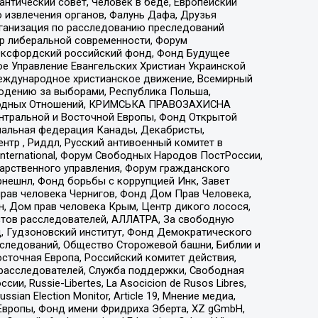
нтический совет, Человек в беде, Европейский
 извлечения органов, Фалунь Дафа, Друзья
рганизация по расследованию преследований
тр либеральной современности, Форум
 Оксфордский российский фонд, Фонд Будущее
е Управление Евангельских Христиан Украинской
еждународное христианское движение, Всемирный
людению за выборами, Республика Польша,
народных Отношений, КРИМСЬКА ПРАВОЗАХИСНА
ы Центральной и Восточной Европы, Фонд Открытой
иональная федерация Канады, Декабристы,
тр , Риддл, Русский антивоенный комитет в
nternational, Форум Свободных Народов ПостРоссии,
дарственного управления, Форум гражданского
рнешнл, Фонд борьбы с коррупцией Инк, Завет
прав человека Чернигов, Фонд Дом Прав Человека,
н, Дом прав человека Крым, Центр дикого лосося,
стов расследователей, АЛЛАТРА, За свободную
д, Гудзоновский институт, Фонд Демократического
сследований, Общество Сторожевой башни, Библии и
сточная Европа, Российский комитет действия,
-расследователей, Служба поддержки, Свободная
 Russie-Libertes, La Asocicion de Rusos Libres,
an Election Monitor, Article 19, Мнение медиа,
Европы, Фонд имени Фридриха Эберта, XZ gGmbH,