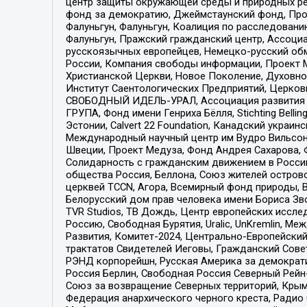
центр защиты окружающей среды и природных ресу
фонд за демократию, Джеймстаунский фонд, Прож
Фалуньгун, Фалуньгун, Коалиция по расследован
Фалуньгун, Пражский гражданский центр, Ассоци
русскоязычных европейцев, Немецко-русский об
России, Компания свободы информации, Проект М
Христианской Церкви, Новое Поколение, Духовн
Институт Саентологических Предприятий, Церков
СВОБОДНЫЙ ИДЕЛЬ-УРАЛ, Ассоциация развития ж
ГРУПА, Фонд имени Генриха Бёлля, Stichting Bellin
Эстонии, Calvert 22 Foundation, Канадский укра
Международный научный центр им Вудро Вильсона
Швеции, Проект Медуза, Фонд Андрея Сахарова, Ф
Солидарность с гражданским движением в России 
общества Россия, Беллона, Союз жителей острово
церквей TCCN, Агора, Всемирный фонд природы, B
Белорусский дом прав человека имени Бориса Зво
TVR Studios, ТВ Дождь, Центр европейских иссл
Россию, Свободная Бурятия, Uralic, UnKremlin, 
Развития, Комитет-2024, Центрально-Европейски
трактатов Свидетелей Иеговы, Гражданский Совет
РЭНД корпорейшн, Русская Америка за демократи
Россия Берлин, Свободная Россия Северный Рейн-В
Союз за возвращение Северных территорий, Крымско
Федерация анархического черного креста, Радио