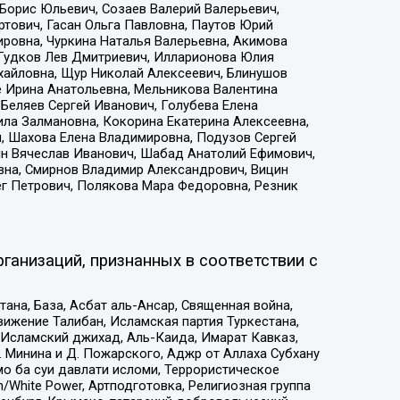
Борис Юльевич, Созаев Валерий Валерьевич,
тович, Гасан Ольга Павловна, Паутов Юрий
ровна, Чуркина Наталья Валерьевна, Акимова
 Гудков Лев Дмитриевич, Илларионова Юлия
ихайловна, Щур Николай Алексеевич, Блинушов
е Ирина Анатольевна, Мельникова Валентина
Беляев Сергей Иванович, Голубева Елена
ила Залмановна, Кокорина Екатерина Алексеевна,
, Шахова Елена Владимировна, Подузов Сергей
ин Вячеслав Иванович, Шабад Анатолий Ефимович,
вна, Смирнов Владимир Александрович, Вицин
ег Петрович, Полякова Мара Федоровна, Резник
ганизаций, признанных в соответствии с
на, База, Асбат аль-Ансар, Священная война,
ижение Талибан, Исламская партия Туркестана,
Исламский джихад, Аль-Каида, Имарат Кавказ,
 Минина и Д. Пожарского, Аджр от Аллаха Субхану
о ба суи давлати исломи, Террористическое
/White Power, Артподготовка, Религиозная группа