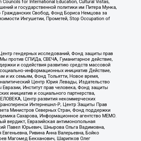
ls for International Education, Cultural Vistas,
ошений и государственной политики им Питера Мунка,
 Гражданских Свобод, Фонд Бориса Немцова за
имости Ингушетии, Прометей, Stop Occupation of
 Центр гендерных исследований, Фонд защиты прав
 Мы против СПИДа, СВЕЧА, Гуманитарное действие,
ддержки и содействия развитию средств массовой
р социально-информационных инициатив Действие,
 и их семьям, Фонд Тольятти, Новое время,
, Аналитический Центр Юрия Левады, Издательство
 Евразии, Институт прав человека, Фонд защиты
ких инициатив и социального партнерства,
ЕЛОВЕКА, Центр развития некоммерческих
 Трансперенси Интернешнл-Р, Центр Защиты Прав
овета Министров Северных Стран, Фонд поддержки
адемика Сахарова, Информационное агентство МЕМО.
ый вердикт, Евразийская антимонопольная
кий Павел Юрьевич, Шнырова Ольга Вадимовна,
 Евгеньевна, Ривина Анна Валерьевна, Бойко
хоев Магомед Бекханович, Шарипков Олег