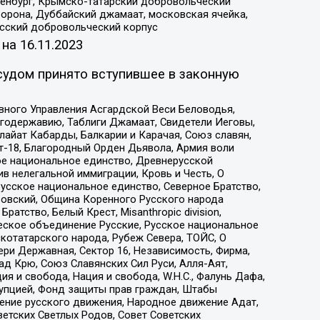
Оренбург, Крымско-татарский добровольческий
орона, Дуббайский джамаат, московская ячейка,
усский добровольческий корпус
 на
16.11.2023
судом принято вступившее в законную
вного Управления Асгардской Веси Беловодья,
годержавию, Таблиги Джамаат, Свидетели Иеговы,
айат Кабарды, Балкарии и Карачая, Союз славян,
т-18, Благородный Орден Дьявола, Армия воли
ое национальное единство, Древнерусской
 нелегальной иммиграции, Кровь и Честь, О
усское национальное единство, Северное Братство,
ровский, Община Коренного Русского народа
атство, Белый Крест, Misanthropic division,
еское объединение Русские, Русское национальное
котатарского народа, Рубеж Севера, ТОЙС, О
ри Державная, Сектор 16, Независимость, Фирма,
д Крю, Союз Славянских Сил Руси, Алля-Аят,
я и свобода, Нация и свобода, W.H.С., Фалунь Дафа,
рупцией, Фонд защиты прав граждан, Штабы
ение русского движения, Народное движение Адат,
етских Светлых Родов, Совет Советских