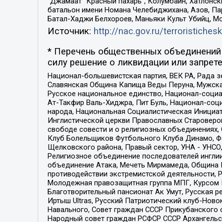
“Джамаат “Красный пахарь”, Колумбайн, Хатлонск
батальон имени Номана Челебиджихана, Азов, Па
Батал-Хаджи Белхороев, Маньяки Культ Убийц, М
Источник:
http://nac.gov.ru/terroristichesk
* Перечень общественных объединений 
силу решение о ликвидации или запрете
Национал-большевистская партия, ВЕК РА, Рада 
Славянская Община Капища Веды Перуна, Мужская
Русское национальное единство, Национал-социа
Ат-Такфир Валь-Хиджра, Пит Буль, Национал-соц
народа, Национальная Социалистическая Инициат
Инглистической церкви Православных Староверов
свободе совести и о религиозных объединениях,
Клуб Болельщиков Футбольного Клуба Динамо, Фа
Щелковского района, Правый сектор, УНА - УНСО, У
Религиозное объединение последователей инглии
объединение Атака, Мечеть Мирмамеда, Община К
противодействии экстремистской деятельности, 
Молодежная правозащитная группа МПГ, Курсом П
Благотворительный пансионат Ак Умут, Русская ре
Иртыш Ultras, Русский Патриотический клуб-Нов
Навального, Совет граждан СССР Прикубанского 
Народный совет граждан РСФСР СССР Архангельск