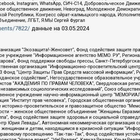
Facebook, Instagram, WhatsApp, СИЧ-С14, Добровольческое Движ
ское общественное движение, Невоград, Молодежное Демократ
ой Республики, Конгресс ойрат-калмыцкого народа, Исполнит
бъединение, ЛГБТ, Я.МЫ Сергей Фургал
uments/7822/
данные на
03.05.2024
Общество с ограниченной ответственностью "Радио Свободная Европа/Радио Свобода", Чешское информационное агентство "MEDIUM-ORIENT", Красноярская региональная общественная организация "Мы против СПИДа", Камалягин Денис Николаевич, Маркелов Сергей Евгеньевич, Пономарев Лев Александрович, Савицкая Людмила Алексеевна, Автономная некоммерческая организация "Центр по работе с проблемой насилия "НАСИЛИЮ.НЕТ", Межрегиональный профессиональный союз работников здравоохранения "Альянс врачей", Юридическое лицо, зарегистрированное в Латвийской Республике, SIA "Medusa Project" (регистрационный номер 40103797863, дата регистрации 10.06.2014), Некоммерческая организация "Фонд по борьбе с коррупцией", Автономная некоммерческая организация "Институт права и публичной политики", Баданин Роман Сергеевич, Гликин Максим Александрович, Железнова Мария Михайловна, Лукьянова Юлия Сергеевна, Маетная Елизавета Витальевна, Маняхин Петр Борисович, Чуракова Ольга Владимировна, Ярош Юлия Петровна, Юридическое лицо "The Insider SIA", зарегистрированное в Риге, Латвийская Республика (дата регистрации 26.06.2015), являющееся администратором доменного имени интернет-издания "The Insider SIA", https://theins.ru, Постернак Алексей Евгеньевич, Рубин Михаил Аркадьевич, Анин Роман Александрович, Юридическое лицо Istories fonds, зарегистрированное в Латвийской Республике (регистрационный номер 50008295751, дата регистрации 24.02.2020), Великовский Дмитрий Александрович, Долинина Ирина Николаевна, Мароховская Алеся Алексеевна, Шлейнов Роман Юрьевич, Шмагун Олеся Валентиновна, Общество с ограниченной ответственностью "Альтаир 2021", Общество с ограниченной ответственностью "Вега 2021", Общество с ограниченной ответственностью "Главный редактор 2021", Общество с ограниченной ответственностью "Ромашки монолит", Важенков Артем Валерьевич, Ивановская областная общественная организация "Центр гендерных исследований", Гурман Юрий Альбертович, Медиапроект "ОВД-Инфо", Егоров Владимир Владимирович, Жилинский Владимир Александрович, Общество с ограниченной ответственностью "ЗП", Иванова София Юрьевна, Карезина Инна Павловна, Кильтау Екатерина Викторовна, Петров Алексей Викторович, Пискунов Сергей Евгеньевич, Смирнов Сергей Сергеевич, Тихонов Михаил Сергеевич, Общество с ограниченной ответственностью "ЖУРНАЛИСТ-ИНОСТРАННЫЙ АГЕНТ", Арапова Галина Юрьевна, Вольтская Татьяна Анатольевна, Американская компания "Mason G.E.S. Anonymous Foundation" (США), являющаяся владельцем интернет-издания https://mnews.world/, Компания "Stichting Bellingcat", зарегистрированная в Нидерландах (дата регистрации 11.07.2018), Захаров Андрей Вячеславович, Клепиковская Екатерина Дмитриевна, Общество с ограниченной ответственностью "МЕМО", Перл Роман Александрович, Симонов Евгений Алексеевич, Соловьева Елена Анатольевна, Сотников Даниил Владимирович, Сурначева Елизавета Дмитриевна, Автономная некоммерческая организация по защите прав человека и информированию населения "Якутия – Наше Мнение", Общество с ограниченной ответственностью "Москоу диджитал медиа", с 26.01.2023 Общество с ограниченной ответственностью "Чайка Белые сады", Ветошкина Валерия Валерьевна, Заговора Максим Александрович, Межрегиональное общественное движение "Российская ЛГБТ - сеть", Оленичев Максим Владимирович, Павлов Иван Юрьевич, Скворцова Елена Сергеевна, Общество с ограниченной ответственностью "Как бы инагент", Кочетков Игорь Викторович, Общество с ограниченной ответственностью "Честные выборы", Еланчик Олег Александрович, Общество с ограниченной ответственностью "Нобелевский призыв", Гималова Регина Эмилевна, Григорьев Андрей Валерьевич, Григорьева Алина Александровна, Ассоциация по содействию защите прав призывников, альтернативнослужащих и военнослужащих "Правозащитная группа "Гражданин.Армия.Право", Хисамова Регина Фаритовна, Автономная некоммерческая организация по реализа