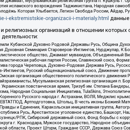
ий джамаат, Мусульманская религиозная группа п. Кушкуль г. 
ртия исламского возрождения Таджикистана, Народная самооб
олодёжь Которая Улыбается, Легион Свобода России, Айдар, Р
ie-i-ekstremistskie-organizacii-i-materialy.html
данные
и религиозных организаций в отношении которых 
 деятельности:
земли Кубанской Духовно Родовой Державы Русь, Община Духо
 Духовная Семинария Староверов-Инглингов, Нурджулар, К Бо
листическое общество, Джамаат мувахидов, Объединенный Вил
иалистическая рабочая партия России, Славянский союз, Форма
ива города Череповца, Духовно-Родовая Держава Русь, Русск
-Инглингов, Русский общенациональный союз, Движение против
 Омская организация общественного политического движения Р
йзрахманисты, Мусульманская религиозная организация п. Бо
краинская повстанческая армия, Тризуб им. Степана Бандеры, Бр
зма, Народная Социальная Инициатива, TulaSkins, Этнополитич
оренного Русского народа г. Астрахани, ВОЛЯ, Меджлис крымс
РЕВТАТПОД, Артподготовка, Штольц, В честь иконы Божией Мате
равды и Единения, Каракольская инициативная группа, Автогра
спублика Русь, Арестантское уголовное единство, Башкорт, Наци
окузнецк/РПК, Сибирский державный союз, Фонд борьбы с кор
округа г. Краснодара, Мужское государство, Народное объедин
ой области, Проект Штурм, Граждане СССР, Держава Союз Сов