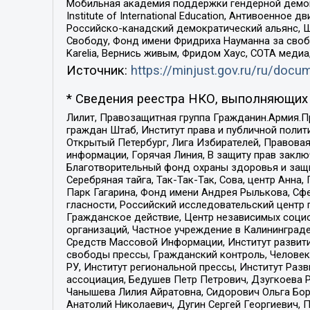
Мобильная академия поддержки гендерной демократи
Institute of International Education, Антивоенн
Российско-канадский демократический альянс, 
Свободу, Фонд имени Фридриха Науманна за свобо
Karelia, Вернись живым, Фридом Хаус, СОТА меди
Источник:
https://minjust.gov.ru/ru/doc
* Сведения реестра НКО, выполняющих 
Лилит, Правозащитная группа Гражданин.Армия.П
граждан Штаб, Институт права и публичной поли
Открытый Петербург, Лига Избирателей, Правова
информации, Горячая Линия, В защиту прав закл
Благотворительный фонд охраны здоровья и защи
Серебряная тайга, Так-Так-Так, Сова, центр Анн
Парк Гагарина, Фонд имени Андрея Рылькова, Сф
гласности, Российский исследовательский центр 
Гражданское действие, Центр независимых соци
организаций, Частное учреждение в Калининград
Средств Массовой Информации, Институт развити
свободы прессы, Гражданский контроль, Человек
РУ, Институт региональной прессы, Институт Ра
ассоциация, Бедушев Петр Петрович, Дзугкоева 
Чанышева Лилия Айратовна, Сидорович Ольга Бори
Анатолий Николаевич, Дугин Сергей Георгиевич, 