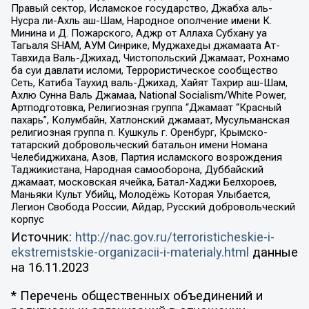
Правый сектор, Исламское государство, Джабха аль-
Нусра ли-Ахль аш-Шам, Народное ополчение имени К.
Минина и Д. Пожарского, Аджр от Аллаха Субхану уа
Тагьаля SHAM, АУМ Синрике, Муджахеды джамаата Ат-
Тавхида Валь-Джихад, Чистопольский Джамаат, Рохнамо
ба суи давлати исломи, Террористическое сообщество
Сеть, Катиба Таухид валь-Джихад, Хайят Тахрир аш-Шам,
Ахлю Сунна Валь Джамаа, National Socialism/White Power,
Артподготовка, Религиозная группа “Джамаат “Красный
пахарь”, Колумбайн, Хатлонский джамаат, Мусульманская
религиозная группа п. Кушкуль г. Оренбург, Крымско-
татарский добровольческий батальон имени Номана
Челебиджихана, Азов, Партия исламского возрождения
Таджикистана, Народная самооборона, Дуббайский
джамаат, московская ячейка, Батал-Хаджи Белхороев,
Маньяки Культ Убийц, Молодёжь Которая Улыбается,
Легион Свобода России, Айдар, Русский добровольческий
корпус
Источник:
http://nac.gov.ru/terroristicheskie-i-
ekstremistskie-organizacii-i-materialy.html
данные
на
16.11.2023
* Перечень общественных объединений и