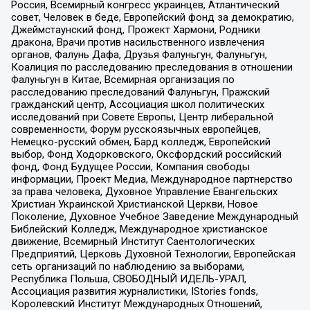
Россия, Всемирный конгресс украинцев, Атлантический
совет, Человек в беде, Европейский фонд за демократию,
Джеймстаунский фонд, Прожект Хармони, Родники
дракона, Врачи против насильственного извлечения
органов, Фалунь Дафа, Друзья Фалуньгун, Фалуньгун,
Коалиция по расследованию преследования в отношении
Фалуньгун в Китае, Всемирная организация по
расследованию преследований Фалуньгун, Пражский
гражданский центр, Ассоциация школ политических
исследований при Совете Европы, Центр либеральной
современности, Форум русскоязычных европейцев,
Немецко-русский обмен, Бард колледж, Европейский
выбор, Фонд Ходорковского, Оксфордский российский
фонд, Фонд Будущее России, Компания свободы
информации, Проект Медиа, Международное партнерство
за права человека, Духовное Управление Евангельских
Христиан Украинской Христианской Церкви, Новое
Поколение, Духовное Учебное Заведение Международный
Библейский Колледж, Международное христианское
движение, Всемирный Институт Саентологических
Предприятий, Церковь Духовной Технологии, Европейская
сеть организаций по наблюдению за выборами,
Республика Польша, СВОБОДНЫЙ ИДЕЛЬ-УРАЛ,
Ассоциация развития журналистики, IStories fonds,
Королевский Институт Международных Отношений,