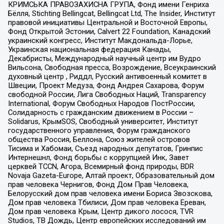
КРИМСЬКА ПРАВОЗАХИСНА ГРУПА, Фонд имени Генриха
Бёлля, Stichting Bellingcat, Bellingcat Ltd, The Insider, Институт
правовой инициативы Центральной и Восточной Европы,
Фонд Открытой Эстонии, Calvert 22 Foundation, Канадский
украинский конгресс, Институт Макдональда-Лорье,
Украинская национальная федерация Канады,
Декабристы, Международный научный центр им Вудро
Вильсона, Свободная пресса, Возрождение, Всеукраинский
духовный центр , Риддл, Русский антивоенный комитет в
Швеции, Проект Медуза, Фонд Андрея Сахарова, Форум
свободной России, Лига Свободных Наций, Transparеncy
International, Форум Свободных Народов ПостРоссии,
Солидарность с гражданским движением в России –
Solidarus, КрымSOS, Свободный университет, Институт
государственного управления, Форум гражданского
общества Россия, Беллона, Союз жителей островов
Тисима и Хабомаи, Съезд народных депутатов, Гринпис
Интернешнл, Фонд борьбы с коррупцией Инк, Завет
церквей TCCN, Агора, Всемирный фонд природы, BDR
Novaja Gazeta-Europe, Алтай проект, Образовательный дом
прав человека Чернигов, Фонд Дом Прав Человека,
Белорусский дом прав человека имени Бориса Звозскова,
Дом прав человека Тбилиси, Дом прав человека Ереван,
Дом прав человека Крым, Центр дикого лосося, TVR
Studios, ТВ Дождь, Центр европейских исследований им