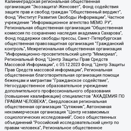
Калининградская региональная общественная организация "Экозащита!-Женсовет", Фонд содействия защите прав и свобод граждан "Общественный вердикт", Фонд "Институт Развития Свободы Информации", Частное учреждение "Информационное агентство МЕМО. РУ", Региональная общественная организация "Общественная комиссия по сохранению наследия академика Сахарова", Фонд поддержки свободы прессы, Санкт-Петербургская общественная правозащитная организация "Гражданский контроль", Межрегиональная общественная организация "Информационно-просветительский центр "Мемориал", Региональный Фонд "Центр Защиты Прав Средств Массовой Информации", с 05.12.2023 Фонд "Центр Защиты Прав Средств массовой информации", Региональная общественная благотворительная организация помощи беженцам и мигрантам "Гражданское содействие", Негосударственное образовательное учреждение дополнительного профессионального образования (повышение квалификации) специалистов "АКАДЕМИЯ ПО ПРАВАМ ЧЕЛОВЕКА", Свердловская региональная общественная организация "Сутяжник", Автономная некоммерческая организация "Центр независимых социологических исследований", Союз общественных объединений "Российский исследовательский центр по правам человека", Региональное общественное учреждение научно-информационный центр "МЕМОРИАЛ", Некоммерческая организация "Фонд защиты гласности", Автономная некоммерческая организация "Институт прав человека", Городская общественная организация "Екатеринбургское общество "МЕМОРИАЛ", Городская общественная организация "Рязанское историко-просветительское и правозащитное общество "Мемориал" (Рязанский Мемориал), Челябинский региональный орган общественной самодеятельности – женское общественное объединение "Женщины Евразии", Челябинский региональный орган общественной самодеятельности "Уральская правозащитная группа", Фонд содействия защите здоровья и социальной справедливости имени Андрея Рылькова, Автономная Некоммерческая Организация "Аналитический Центр Юрия Левады", Автономная некоммерческая организация социальной поддержки населения "Проект Апрель", Региональная общественная организация помощи женщинам и детям, находящимся в кризисной ситуации "Информационно-методический центр "Анна", Фонд содействия развитию массовых коммуникаций и правовому просвещению "Так-так-Так", Фонд содействия устойчивому развитию "Серебряная тайга", Свердловский региональный общественный фонд социальных проектов "Новое время", "Idel.Реалии", Кавказ.Реалии, Крым.Реалии, Телеканал Настоящее Время, Татаро-башкирская служба Радио Свобода (Azatliq Radiosi), Радио Свободная Европа/Радио Свобода (PCE/PC), "Сибирь.Реалии", "Фактограф", Благотворительный фонд помощи осужденным и их семьям, Автономная некоммерческая организация "Институт глобализации и социальных движений", Фонд "В защиту прав заключенных", Частное учреждение "Центр поддержки и содействия развитию средств массовой информации", Пензенский региональный общественный благотворительный фонд "Гражданский союз", "Север.Реалии", Некоммерческая организация Фонд "Правовая инициатива", Общество с ограниченной ответственностью "Радио Свободная Европа/Радио Свобода", Чешское информационное агентство "MEDIUM-ORIENT", Красноярская региональная общественная организация "Мы против СПИДа", Камалягин Денис Николаевич, Маркелов Сергей Евгеньевич, Пономарев Лев Александрович, Савицкая Людмила Алексеевна, Автономная некоммерческая организация "Центр по работе с проблемой насилия "НАСИЛИЮ.НЕТ", Межрегиональный профессиональный союз работников здравоохранения "Альянс врачей", Юридическое лицо, зарегистрированное в Латвийской Республике, SIA "Medusa Project" (регистрационный номер 40103797863, дата регистрации 10.06.2014), Некоммерческая организация "Фонд по борьбе с коррупцией", Автономная некоммерческая организация "Институт права и публичной политики", Баданин Роман Сергеевич, Гликин Максим Александрович, Железнова Мария Михайловна, Лукьянова Юлия Сергеевна, Маетная Елизавета Витальевна, Маняхин Петр Борисович, Чуракова Ольга Владимировна, Ярош Юлия Петровна, Юридическое лицо "The Insider SIA", зарегистрированное в Риге, Латвийская Республика (дата регистрации 26.06.2015), являющееся администратором доменного имени интернет-издания "The Insider SIA", https://theins.ru, Постернак Алексей Евгеньевич, Рубин Михаил Аркадьевич, Анин Роман Александрович, Юридическое лицо Istories fonds, зарегистрированное в Латвийской Республике (регистрационный номер 50008295751, дата регистрации 24.02.2020), Великовский Дмитрий Александрович, Долинина Ирина Николаевна, Мароховская Алеся Алексеевна, Шлейнов Роман Юрьевич, Шмагун Олеся Валентиновна, Общество с ограниченной ответственностью "Альтаир 2021", Общество с ограниченной ответственностью "Вега 2021", Общество с ограниченной ответственностью "Главный редактор 2021", Общество с ограниченной ответственностью "Ромашки монолит", Важенков Артем Валерьевич, Ивановская областная общественная организация "Центр гендерных исследований", Гурман Юрий Альбертович, Медиапроект "ОВД-Инфо", Егоров Владимир Владимирович, Жилинский Владимир Александрович, Общество с ограниченной ответственностью "ЗП", Иванова София Юрьевна, Карезина Инна Павловна, Кильтау Екатерина Викторовна, Петров Алексей Викторович, Пискунов Сергей Евгеньевич, Смирнов Сергей Сергеевич, Тихонов Михаил Сергеевич, Общество с ограниченной ответственностью "ЖУРНАЛИСТ-ИНОСТРАННЫЙ АГЕНТ", Арапова Галина Юрьевна, Вольтская Татьяна Анатольевна, Американская компания "Mason G.E.S. Anonymous Foundation" (США), являющаяся владельцем интернет-издания https://mnews.world/, Компания "Stichting Bellingcat", зарегистрированная в Нидерландах (дата регистрации 11.07.2018), Захаров Андрей Вячеславович, Клепиковская Екатерина Дмитриевна, Общество с ограниченной ответственностью "МЕМО", Перл Роман Александрович, Симонов Евгений Алексеевич, Соловьева Елена Анатольевна, Сотников Даниил Владимирович, Сурначева Елизавета Дмитриевна, Автономная некоммерческая организация по защите прав человека и информированию населения "Якутия – Наше Мнение", Общество с ограниченной ответственностью "Москоу диджитал медиа", с 26.01.2023 Общество с ограниченной ответственностью "Чайка Белые сады", Ветошкина Валерия Валерьевна, Заговора Максим Александрович, Межрегиональное общественное движение "Российская ЛГБТ - сеть", Оленичев Максим Владимирович, Павлов Иван Юрьевич, Скворцова Елена Сергеевна, Общество с ограниченной ответственностью "Как бы инагент", Кочетков Игорь Викторович, Общество с ограниченной ответственностью "Честные выборы", Еланчик Олег Александрович, Общество с ограниченной ответственностью "Нобелевский призыв", Гималова Регина Эмилевна, Григорьев Андрей Валерьевич, Григорьева Алина Александровна, Ассоциация по содействию защите прав призывников, альтернативнослужащих и военнослужащих "Правозащитная группа "Гражданин.Армия.Право", Хисамова Регина Фаритовна, Автономная некоммерческая организация по реализации социально-правовых программ "Лилит", Дальневосточное общественное движение "Маяк", Санкт-Петербургская ЛГБТ-инициативная группа "Выход", Инициативная группа ЛГБТ+ "Реверс", Алексеев Андрей Викторович, Бекбулатова Таисия Львовна, Беляев Иван Михайлович, Владыкина Елена Сергеевна, Гельман Марат Александрович, Никульшина Вероника Юрьевна, Толоконникова Надежда Андреевна, Шендерович Виктор Анатольевич, Общество с ограниченной ответственностью "Данное сообщение", Общество с ограниченной ответственностью Издательский дом "Новая глава", Айнбиндер Александра Александровна, Московский комьюнити-центр для ЛГБТ+инициатив, Благотворительный фонд развития филантропии, Deutsche Welle (Германия, Kurt-Schumacher-Strasse 3, 53113 Bonn), Борзунова Мария Михайловна, Воробьев Виктор Викторович, Голубева Анна Львовна, Константинова Алла Михайловна, Малкова Ирина Владимировна, Мурадов Мурад Абдулгалимович, Осетинская Елизавета Николаевна, Понасенков Евгений Николаевич, Ганапольский Матвей Юрьевич, Киселев Евгений Алексеевич, Борухович Ирина Григорьевна, Дремин Иван Тимофеевич, Дубровский Дмитрий Викторович, Красноярская региональная общественная организация поддержки и развития альтернативных образовательных технологий и межкультурных коммуникаций "ИНТЕРРА", Маяковская Екатерина Алексеевна, Фейгин Марк Захарович, Филимонов Андрей Викторович, Дзугкоева Регина Николаевна, Доброхотов Роман Александрович, Дудь Юрий Александрович, Елкин Сергей Владимирович, Кругликов Кирилл Игоревич, Сабунаева Мария Леонидовна, Семенов Алексей Владимирович, Шаинян Карен Багратович, Шульман Екатерина Михайловна, Асафьев Артур Валерьевич, Вахштайн Виктор Семенович, Венедиктов Алексей Алексеевич, Лушникова Екатерина Евгеньевна, Волков Леонид Михайлович, Невзоров Александр Глебович, Пархоменко Сергей Борисович, Сироткин Ярослав Николаевич, Кара-Мурза Владимир Владимирович, Баранова Наталья Владимировна, Гозман Леонид Яковлевич, Кагарлицкий Борис Юльевич, Климарев Михаил Валерьевич, Милов Владимир Станиславович, Автономная некоммерческая организация Краснодарский центр современного искусства "Типография", Моргенштерн Алишер Тагирович, Соболь Любовь Эдуардовна, Общество с ограниченной ответственностью "ЛИЗА НОРМ", Каспаров Гарри Кимович, Ходорковский Михаил Борисович, Общество с ограниченной ответственностью "Апрельские тезисы", Данилович Ирина Брониславовна, Кашин Олег Владимирович, Петров Николай Владимирович, Пивоваров Алексей Владимирович, Соколов Михаил Владимирович, Цветкова Юлия Владимировна, Чичваркин Евгений Александрович, Комитет против пыток/Команда против пыток, Общество с ограниченной ответственностью "Первый научный", Общество с ограниченной ответственностью "Вертолет и ко", Белоцерковская Вероника Борисовна, Кац Максим Евгеньевич, Лазарева Татьяна Юрьевна, Шаведдинов Руслан Табризович, Яшин Илья Валерьевич, Общество с ограниченной ответственностью "Иноагент ААВ", Алешковский Дмитрий Петрович, Альбац Евгения Марковна, Быков Дмитрий Львович, Галямина Юлия Евгеньевна, Лойко Сергей Леонидович, Мартынов Кирилл Константинович, Медведев Сергей Александрович, Крашенинников Федор Геннадиевич, Гордеева Катерина Вл