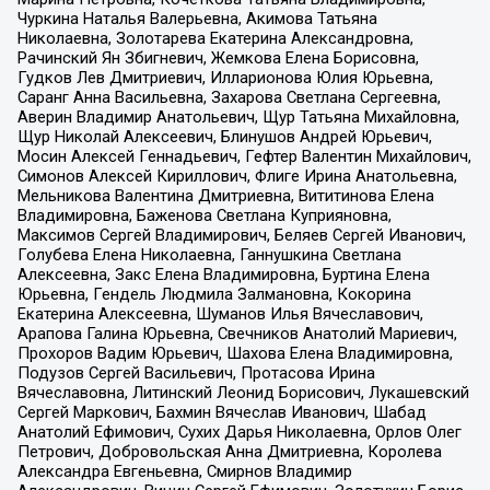
Чуркина Наталья Валерьевна, Акимова Татьяна
Николаевна, Золотарева Екатерина Александровна,
Рачинский Ян Збигневич, Жемкова Елена Борисовна,
Гудков Лев Дмитриевич, Илларионова Юлия Юрьевна,
Саранг Анна Васильевна, Захарова Светлана Сергеевна,
Аверин Владимир Анатольевич, Щур Татьяна Михайловна,
Щур Николай Алексеевич, Блинушов Андрей Юрьевич,
Мосин Алексей Геннадьевич, Гефтер Валентин Михайлович,
Симонов Алексей Кириллович, Флиге Ирина Анатольевна,
Мельникова Валентина Дмитриевна, Вититинова Елена
Владимировна, Баженова Светлана Куприяновна,
Максимов Сергей Владимирович, Беляев Сергей Иванович,
Голубева Елена Николаевна, Ганнушкина Светлана
Алексеевна, Закс Елена Владимировна, Буртина Елена
Юрьевна, Гендель Людмила Залмановна, Кокорина
Екатерина Алексеевна, Шуманов Илья Вячеславович,
Арапова Галина Юрьевна, Свечников Анатолий Мариевич,
Прохоров Вадим Юрьевич, Шахова Елена Владимировна,
Подузов Сергей Васильевич, Протасова Ирина
Вячеславовна, Литинский Леонид Борисович, Лукашевский
Сергей Маркович, Бахмин Вячеслав Иванович, Шабад
Анатолий Ефимович, Сухих Дарья Николаевна, Орлов Олег
Петрович, Добровольская Анна Дмитриевна, Королева
Александра Евгеньевна, Смирнов Владимир