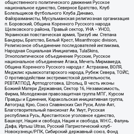
общественного политического движения Русское
национальное единство, Северное Братство, Клуб
Болельщиков Футбольного Клуба Динамо,
Файзрахманисты, Мусульманская религиозная организация
п. Боровский, Община Коренного Русского народа
Щелковского района, Правый сектор, УНА - УНСО,
Украинская повстанческая армия, Тризуб им. Степана
Бандеры, Братство, Белый Крест, Misanthropic division,
Религиозное объединение последователей инглиизма,
Народная Социальная Инициатива, TulaSkins,
Этнополитическое объединение Русские, Русское
национальное объединение Атака, Мечеть Мирмамеда,
Община Коренного Русского народа г. Астрахани, ВОЛЯ,
Меджлис крымскотатарского народа, Рубеж Севера, ТОЙС,
О противодействии экстремистской деятельности,
РЕВТАТПОД, Артподготовка, Штольц, В честь иконы
Божией Матери Державная, Сектор 16, Независимость,
Фирма, Молодежная правозащитная группа МПГ, Курсом
Правды и Единения, Каракольская инициативная группа,
Автоград Крю, Союз Славянских Сил Руси, Алля-Аят,
Благотворительный пансионат Ак Умут, Русская
республика Русь, Арестантское уголовное единство,
Башкорт, Нация и свобода, Нация и свобода, W.H.С., Фалунь
Дафа, Иртыш Ultras, Русский Патриотический клуб-
Новокузнецк/РПК, Сибирский державный союз, Фонд