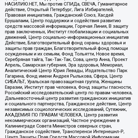
НАСИЛИЮ.НЕТ, Мы против СПИДа, СВЕЧА, Гуманитарное
действие, Открытый Петербург, Лига Избирателей,
Правовая инициатива, Гражданский Союз, Хасдей
Ерушалаим, Центр поддержки и содействия развитию
средств массовой информации, Горячая Линия, В защиту
прав заключенных, Институт глобализации и социальных
движений, Центр социально-информационных инициатив
Действие, Благотворительный фонд охраны здоровья и
защиты прав граждан, Благотворительный фонд помощи
осужденным и их семьям, Фонд Тольятти, Новое время,
Серебряная тайга, Так-Так-Так, Сова, центр Анна, Проект
Апрель, Самарская губерния, Эра здоровья, Мемориал,
Аналитический Центр Юрия Левады, Издательство Парк
Гагарина, Фонд имени Андрея Рылькова, Сфера, Центр
СИБАЛЬТ, Уральская правозащитная группа, Женщины
Евразии, Институт прав человека, Фонд защиты гласности,
Российский исследовательский центр по правам человека,
Дальневосточный центр развития гражданских инициатив
и социального партнерства, Гражданское действие, Центр
независимых социологических исследований, Сутяжник,
АКАДЕМИЯ ПО ПРАВАМ ЧЕЛОВЕКА, Центр развития
некоммерческих организаций, Частное учреждение в
Калининграде Совета Министров северных стран,
Гражданское содействие, Трансперенси Интернешнл-Р,
Центр Защиты Прав Средств Массовой Информации,