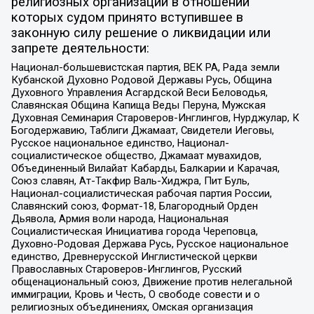
религиозных организаций в отношении
которых судом принято вступившее в
законную силу решение о ликвидации или
запрете деятельности:
Национал-большевистская партия, ВЕК РА, Рада земли
Кубанской Духовно Родовой Державы Русь, Община
Духовного Управления Асгардской Веси Беловодья,
Славянская Община Капища Веды Перуна, Мужская
Духовная Семинария Староверов-Инглингов, Нурджулар, К
Богодержавию, Таблиги Джамаат, Свидетели Иеговы,
Русское национальное единство, Национал-
социалистическое общество, Джамаат мувахидов,
Объединенный Вилайат Кабарды, Балкарии и Карачая,
Союз славян, Ат-Такфир Валь-Хиджра, Пит Буль,
Национал-социалистическая рабочая партия России,
Славянский союз, Формат-18, Благородный Орден
Дьявола, Армия воли народа, Национальная
Социалистическая Инициатива города Череповца,
Духовно-Родовая Держава Русь, Русское национальное
единство, Древнерусской Инглистической церкви
Православных Староверов-Инглингов, Русский
общенациональный союз, Движение против нелегальной
иммиграции, Кровь и Честь, О свободе совести и о
религиозных объединениях, Омская организация