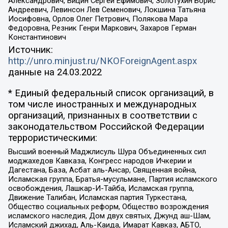
Александрович, Вицин Сергей Ефимович, Золотухин Борис
Андреевич, Левинсон Лев Семенович, Локшина Татьяна
Иосифовна, Орлов Олег Петрович, Полякова Мара
Федоровна, Резник Генри Маркович, Захаров Герман
Константинович
Источник:
http://unro.minjust.ru/NKOForeignAgent.aspx
данные на
24.03.2022
* Единый федеральный список организаций, в
том числе иностранных и международных
организаций, признанных в соответствии с
законодательством Российской Федерации
террористическими:
Высший военный Маджлисуль Шура Объединенных сил
моджахедов Кавказа, Конгресс народов Ичкерии и
Дагестана, База, Асбат аль-Ансар, Священная война,
Исламская группа, Братья-мусульмане, Партия исламского
освобождения, Лашкар-И-Тайба, Исламская группа,
Движение Талибан, Исламская партия Туркестана,
Общество социальных реформ, Общество возрождения
исламского наследия, Дом двух святых, Джунд аш-Шам,
Исламский джихад, Аль-Каида, Имарат Кавказ, АБТО,