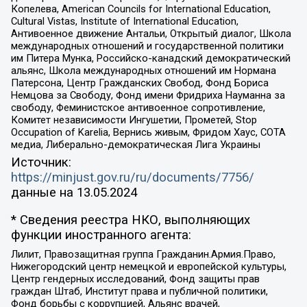
Копелева, American Councils for International Education,
Cultural Vistas, Institute of International Education,
Антивоенное движение Антальи, Открытый диалог, Школа
международных отношений и государственной политики
им Питера Мунка, Российско-канадский демократический
альянс, Школа международных отношений им Нормана
Патерсона, Центр Гражданских Свобод, Фонд Бориса
Немцова за Свободу, Фонд имени Фридриха Науманна за
свободу, Феминистское антивоенное сопротивление,
Комитет независимости Ингушетии, Прометей, Stop
Occupation of Karelia, Вернись живым, Фридом Хаус, СОТА
медиа, Либерально-демократическая Лига Украины
Источник:
https://minjust.gov.ru/ru/documents/7756/
данные на
13.05.2024
* Сведения реестра НКО, выполняющих
функции иностранного агента:
Лилит, Правозащитная группа Гражданин.Армия.Право,
Нижегородский центр немецкой и европейской культуры,
Центр гендерных исследований, Фонд защиты прав
граждан Штаб, Институт права и публичной политики,
Фонд борьбы с коррупцией, Альянс врачей,