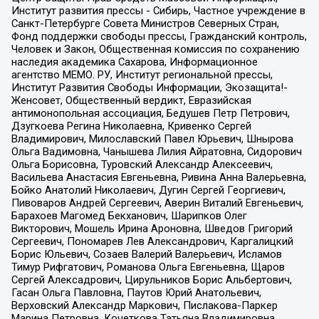
Институт развития прессы - Сибирь, Частное учреждение в
Санкт-Петербурге Совета Министров Северных Стран,
Фонд поддержки свободы прессы, Гражданский контроль,
Человек и Закон, Общественная комиссия по сохранению
наследия академика Сахарова, Информационное
агентство МЕМО. РУ, Институт региональной прессы,
Институт Развития Свободы Информации, Экозащита!-
Женсовет, Общественный вердикт, Евразийская
антимонопольная ассоциация, Бедушев Петр Петрович,
Дзугкоева Регина Николаевна, Кривенко Сергей
Владимирович, Милославский Павел Юрьевич, Шнырова
Ольга Вадимовна, Чанышева Лилия Айратовна, Сидорович
Ольга Борисовна, Туровский Александр Алексеевич,
Васильева Анастасия Евгеньевна, Ривина Анна Валерьевна,
Бойко Анатолий Николаевич, Дугин Сергей Георгиевич,
Пивоваров Андрей Сергеевич, Аверин Виталий Евгеньевич,
Барахоев Магомед Бекханович, Шарипков Олег
Викторович, Мошель Ирина Ароновна, Шведов Григорий
Сергеевич, Пономарев Лев Александрович, Каргалицкий
Борис Юльевич, Созаев Валерий Валерьевич, Исламов
Тимур Рифгатович, Романова Ольга Евгеньевна, Щаров
Сергей Алексадрович, Цирульников Борис Альбертович,
Гасан Ольга Павловна, Паутов Юрий Анатольевич,
Верховский Александр Маркович, Пислакова-Паркер
Марина Петровна, Кочеткова Татьяна Владимировна,