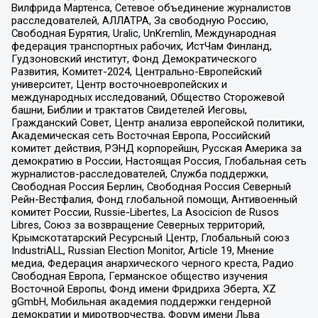
Вилфрида Мартенса, Сетевое объединение журналистов
расследователей, АЛЛАТРА, За свободную Россию,
Свободная Бурятия, Uralic, UnKremlin, Международная
федерация транспортных рабочих, ИстЧам Финланд,
Гудзоновский институт, Фонд Демократического
Развития, Комитет-2024, Центрально-Европейский
университет, Центр восточноевропейских и
международных исследований, Общество Сторожевой
башни, Библии и трактатов Свидетелей Иеговы,
Гражданский Совет, Центр анализа европейской политики,
Академическая сеть Восточная Европа, Российский
комитет действия, РЭНД корпорейшн, Русская Америка за
демократию в России, Настоящая Россия, Глобальная сеть
журналистов-расследователей, Служба поддержки,
Свободная Россия Берлин, Свободная Россия Северный
Рейн-Вестфалия, Фонд глобальной помощи, Антивоенный
комитет России, Russie-Libertes, La Asocicion de Rusos
Libres, Союз за возвращение Северных территорий,
Крымскотатарский Ресурсный Центр, Глобальный союз
IndustriALL, Russian Election Monitor, Article 19, Мнение
медиа, Федерация анархического черного креста, Радио
Свободная Европа, Германское общество изучения
Восточной Европы, Фонд имени Фридриха Эберта, XZ
gGmbH, Мобильная академия поддержки гендерной
демократии и миротворчества, Форум имени Льва