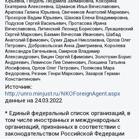
Юрьевна, Гендель Людмила Залмановна, Кокорина
Екатерина Алексеевна, Шуманов Илья Вячеславович,
Арапова Галина Юрьевна, Свечников Анатолий Мариевич,
Прохоров Вадим Юрьевич, Шахова Елена Владимировна,
Подузов Сергей Васильевич, Протасова Ирина
Вячеславовна, Литинский Леонид Борисович, Лукашевский
Сергей Маркович, Бахмин Вячеслав Иванович, Шабад
Анатолий Ефимович, Сухих Дарья Николаевна, Орлов Олег
Петрович, Добровольская Анна Дмитриевна, Королева
Александра Евгеньевна, Смирнов Владимир
Александрович, Вицин Сергей Ефимович, Золотухин Борис
Андреевич, Левинсон Лев Семенович, Локшина Татьяна
Иосифовна, Орлов Олег Петрович, Полякова Мара
Федоровна, Резник Генри Маркович, Захаров Герман
Константинович
Источник:
http://unro.minjust.ru/NKOForeignAgent.aspx
данные на
24.03.2022
* Единый федеральный список организаций, в
том числе иностранных и международных
организаций, признанных в соответствии с
законодательством Российской Федерации