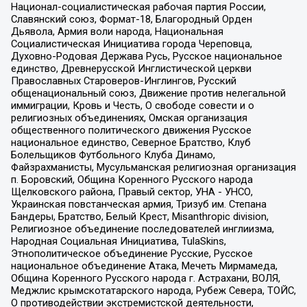
Национал-социалистическая рабочая партия России,
Славянский союз, Формат-18, Благородный Орден
Дьявола, Армия воли народа, Национальная
Социалистическая Инициатива города Череповца,
Духовно-Родовая Держава Русь, Русское национальное
единство, Древнерусской Инглистической церкви
Православных Староверов-Инглингов, Русский
общенациональный союз, Движение против нелегальной
иммиграции, Кровь и Честь, О свободе совести и о
религиозных объединениях, Омская организация
общественного политического движения Русское
национальное единство, Северное Братство, Клуб
Болельщиков Футбольного Клуба Динамо,
Файзрахманисты, Мусульманская религиозная организация
п. Боровский, Община Коренного Русского народа
Щелковского района, Правый сектор, УНА - УНСО,
Украинская повстанческая армия, Тризуб им. Степана
Бандеры, Братство, Белый Крест, Misanthropic division,
Религиозное объединение последователей инглиизма,
Народная Социальная Инициатива, TulaSkins,
Этнополитическое объединение Русские, Русское
национальное объединение Атака, Мечеть Мирмамеда,
Община Коренного Русского народа г. Астрахани, ВОЛЯ,
Меджлис крымскотатарского народа, Рубеж Севера, ТОЙС,
О противодействии экстремистской деятельности,