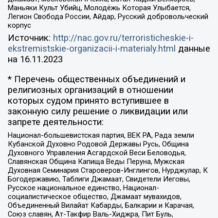
Маньяки Культ Убийц, Молодёжь Которая Улыбается,
Легион Свобода России, Айдар, Русский добровольческий
корпус
Источник:
http://nac.gov.ru/terroristicheskie-i-
ekstremistskie-organizacii-i-materialy.html
данные
на
16.11.2023
* Перечень общественных объединений и
религиозных организаций в отношении
которых судом принято вступившее в
законную силу решение о ликвидации или
запрете деятельности:
Национал-большевистская партия, ВЕК РА, Рада земли
Кубанской Духовно Родовой Державы Русь, Община
Духовного Управления Асгардской Веси Беловодья,
Славянская Община Капища Веды Перуна, Мужская
Духовная Семинария Староверов-Инглингов, Нурджулар, К
Богодержавию, Таблиги Джамаат, Свидетели Иеговы,
Русское национальное единство, Национал-
социалистическое общество, Джамаат мувахидов,
Объединенный Вилайат Кабарды, Балкарии и Карачая,
Союз славян, Ат-Такфир Валь-Хиджра, Пит Буль,