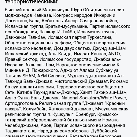
террористическими:
Высший военный Маджлисуль Шура Объединенных сил
моджахедов Кавказа, Конгресс народов Ичкерии и
Дагестана, База, Асбат аль-Ансар, Священная война,
Исламская группа, Братья-мусульмане, Партия исламского
освобождения, Лашкар-И-Тайба, Исламская группа,
Движение Талибан, Исламская партия Туркестана,
Общество социальных реформ, Общество возрождения
исламского наследия, Дом двух святых, Джунд аш-Шам,
Исламский джихад, Аль-Каида, Имарат Кавказ, АБТО,
Правый сектор, Исламское государство, Джабха аль-
Нусра ли-Ахль аш-Шам, Народное ополчение имени К.
Минина и Д. Пожарского, Аджр от Аллаха Субхану уа
Тагьаля SHAM, АУМ Синрике, Муджахеды джамаата Ат-
Тавхида Валь-Джихад, Чистопольский Джамаат, Рохнамо
ба суи давлати исломи, Террористическое сообщество
Сеть, Катиба Таухид валь-Джихад, Хайят Тахрир аш-Шам,
Ахлю Сунна Валь Джамаа, National Socialism/White Power,
Артподготовка, Религиозная группа “Джамаат “Красный
пахарь”, Колумбайн, Хатлонский джамаат, Мусульманская
религиозная группа п. Кушкуль г. Оренбург, Крымско-
татарский добровольческий батальон имени Номана
Челебиджихана, Азов, Партия исламского возрождения
Таджикистана, Народная самооборона, Дуббайский
джамаат, московская ячейка, Батал-Хаджи Белхороев,