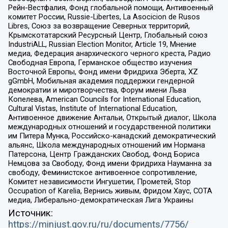
Рейн-Вестфалия, Фонд глобальной помощи, Антивоенный
комитет России, Russie-Libertes, La Asocicion de Rusos
Libres, Союз за возвращение Северных территорий,
Крымскотатарский Ресурсный Центр, Глобальный союз
IndustriALL, Russian Election Monitor, Article 19, Мнение
медиа, Федерация анархического черного креста, Радио
Свободная Европа, Германское общество изучения
Восточной Европы, Фонд имени Фридриха Эберта, XZ
gGmbH, Мобильная академия поддержки гендерной
демократии и миротворчества, Форум имени Льва
Копелева, American Councils for International Education,
Cultural Vistas, Institute of International Education,
Антивоенное движение Антальи, Открытый диалог, Школа
международных отношений и государственной политики
им Питера Мунка, Российско-канадский демократический
альянс, Школа международных отношений им Нормана
Патерсона, Центр Гражданских Свобод, Фонд Бориса
Немцова за Свободу, Фонд имени Фридриха Науманна за
свободу, Феминистское антивоенное сопротивление,
Комитет независимости Ингушетии, Прометей, Stop
Occupation of Karelia, Вернись живым, Фридом Хаус, СОТА
медиа, Либерально-демократическая Лига Украины
Источник:
https://minjust.gov.ru/ru/documents/7756/