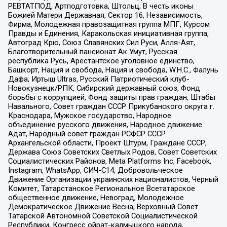
РЕВТАТПОД, Артподготовка, Штольц, В честь иконы
Божией Матери Державная, Сектор 16, Независимость,
Фирма, Молодежная правозащитная группа МПГ, Курсом
Правды и Единения, Каракольская инициативная группа,
Автоград Крю, Союз Славянских Сил Руси, Алля-Аят,
Благотворительный пансионат Ак Умут, Русская
республика Русь, Арестантское уголовное единство,
Башкорт, Нация и свобода, Нация и свобода, W.H.С., Фалунь
Дафа, Иртыш Ultras, Русский Патриотический клуб-
Новокузнецк/РПК, Сибирский державный союз, Фонд
борьбы с коррупцией, Фонд защиты прав граждан, Штабы
Навального, Совет граждан СССР Прикубанского округа г.
Краснодара, Мужское государство, Народное
объединение русского движения, Народное движение
Адат, Народный совет граждан РСФСР СССР
Архангельской области, Проект Штурм, Граждане СССР,
Держава Союз Советских Светлых Родов, Совет Советских
Социалистических Районов, Meta Platforms Inc, Facebook,
Instagram, WhatsApp, СИЧ-С14, Добровольческое
Движение Организации украинских националистов, Черный
Комитет, Татарстанское Региональное Всетатарское
общественное движение, Невоград, Молодежное
Демократическое Движение Весна, Верховный Совет
Татарской Автономной Советской Социалистической
Республики, Конгресс ойрат-калмыцкого народа,