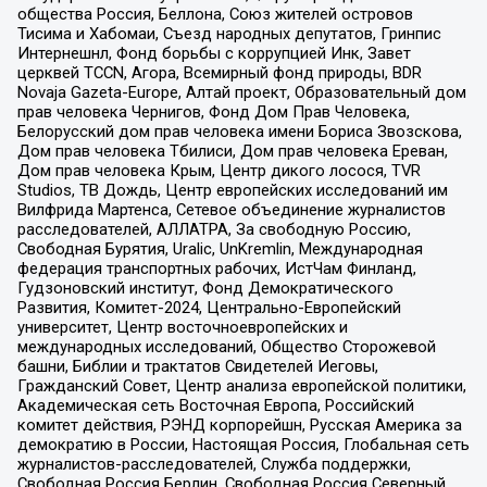
общества Россия, Беллона, Союз жителей островов
Тисима и Хабомаи, Съезд народных депутатов, Гринпис
Интернешнл, Фонд борьбы с коррупцией Инк, Завет
церквей TCCN, Агора, Всемирный фонд природы, BDR
Novaja Gazeta-Europe, Алтай проект, Образовательный дом
прав человека Чернигов, Фонд Дом Прав Человека,
Белорусский дом прав человека имени Бориса Звозскова,
Дом прав человека Тбилиси, Дом прав человека Ереван,
Дом прав человека Крым, Центр дикого лосося, TVR
Studios, ТВ Дождь, Центр европейских исследований им
Вилфрида Мартенса, Сетевое объединение журналистов
расследователей, АЛЛАТРА, За свободную Россию,
Свободная Бурятия, Uralic, UnKremlin, Международная
федерация транспортных рабочих, ИстЧам Финланд,
Гудзоновский институт, Фонд Демократического
Развития, Комитет-2024, Центрально-Европейский
университет, Центр восточноевропейских и
международных исследований, Общество Сторожевой
башни, Библии и трактатов Свидетелей Иеговы,
Гражданский Совет, Центр анализа европейской политики,
Академическая сеть Восточная Европа, Российский
комитет действия, РЭНД корпорейшн, Русская Америка за
демократию в России, Настоящая Россия, Глобальная сеть
журналистов-расследователей, Служба поддержки,
Свободная Россия Берлин, Свободная Россия Северный