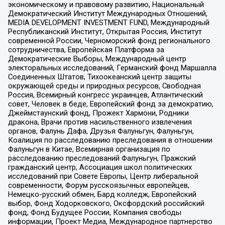
экономическому и правовому развитию, Национальный
Демократический Институт Международных Отношений,
MEDIA DEVELOPMENT INVESTMENT FUND, Международный
Республиканский Институт, Открытая Россия, Институт
современной России, Черноморский фонд регионального
сотрудничества, Европейская Платформа за
Демократические Выборы, Международный центр
электоральных исследований, Германский фонд Маршалла
Соединенных Штатов, Тихоокеанский центр защиты
окружающей среды и природных ресурсов, Свободная
Россия, Всемирный конгресс украинцев, Атлантический
совет, Человек в беде, Европейский фонд за демократию,
Джеймстаунский фонд, Прожект Хармони, Родники
дракона, Врачи против насильственного извлечения
органов, Фалунь Дафа, Друзья Фалуньгун, Фалуньгун,
Коалиция по расследованию преследования в отношении
Фалуньгун в Китае, Всемирная организация по
расследованию преследований Фалуньгун, Пражский
гражданский центр, Ассоциация школ политических
исследований при Совете Европы, Центр либеральной
современности, Форум русскоязычных европейцев,
Немецко-русский обмен, Бард колледж, Европейский
выбор, Фонд Ходорковского, Оксфордский российский
фонд, Фонд Будущее России, Компания свободы
информации, Проект Медиа, Международное партнерство