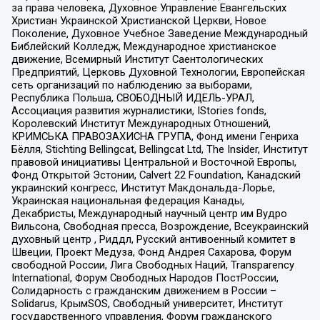
за права человека, Духовное Управление Евангельских
Христиан Украинской Христианской Церкви, Новое
Поколение, Духовное Учебное Заведение Международный
Библейский Колледж, Международное христианское
движение, Всемирный Институт Саентологических
Предприятий, Церковь Духовной Технологии, Европейская
сеть организаций по наблюдению за выборами,
Республика Польша, СВОБОДНЫЙ ИДЕЛЬ-УРАЛ,
Ассоциация развития журналистики, IStories fonds,
Королевский Институт Международных Отношений,
КРИМСЬКА ПРАВОЗАХИСНА ГРУПА, Фонд имени Генриха
Бёлля, Stichting Bellingcat, Bellingcat Ltd, The Insider, Институт
правовой инициативы Центральной и Восточной Европы,
Фонд Открытой Эстонии, Calvert 22 Foundation, Канадский
украинский конгресс, Институт Макдональда-Лорье,
Украинская национальная федерация Канады,
Декабристы, Международный научный центр им Вудро
Вильсона, Свободная пресса, Возрождение, Всеукраинский
духовный центр , Риддл, Русский антивоенный комитет в
Швеции, Проект Медуза, Фонд Андрея Сахарова, Форум
свободной России, Лига Свободных Наций, Transparеncy
International, Форум Свободных Народов ПостРоссии,
Солидарность с гражданским движением в России –
Solidarus, КрымSOS, Свободный университет, Институт
государственного управления, Форум гражданского