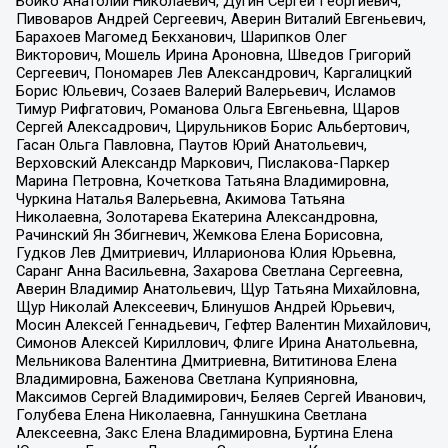
Бойко Анатолий Николаевич, Дугин Сергей Георгиевич,
Пивоваров Андрей Сергеевич, Аверин Виталий Евгеньевич,
Барахоев Магомед Бекханович, Шарипков Олег
Викторович, Мошель Ирина Ароновна, Шведов Григорий
Сергеевич, Пономарев Лев Александрович, Каргалицкий
Борис Юльевич, Созаев Валерий Валерьевич, Исламов
Тимур Рифгатович, Романова Ольга Евгеньевна, Щаров
Сергей Алексадрович, Цирульников Борис Альбертович,
Гасан Ольга Павловна, Паутов Юрий Анатольевич,
Верховский Александр Маркович, Пислакова-Паркер
Марина Петровна, Кочеткова Татьяна Владимировна,
Чуркина Наталья Валерьевна, Акимова Татьяна
Николаевна, Золотарева Екатерина Александровна,
Рачинский Ян Збигневич, Жемкова Елена Борисовна,
Гудков Лев Дмитриевич, Илларионова Юлия Юрьевна,
Саранг Анна Васильевна, Захарова Светлана Сергеевна,
Аверин Владимир Анатольевич, Щур Татьяна Михайловна,
Щур Николай Алексеевич, Блинушов Андрей Юрьевич,
Мосин Алексей Геннадьевич, Гефтер Валентин Михайлович,
Симонов Алексей Кириллович, Флиге Ирина Анатольевна,
Мельникова Валентина Дмитриевна, Вититинова Елена
Владимировна, Баженова Светлана Куприяновна,
Максимов Сергей Владимирович, Беляев Сергей Иванович,
Голубева Елена Николаевна, Ганнушкина Светлана
Алексеевна, Закс Елена Владимировна, Буртина Елена