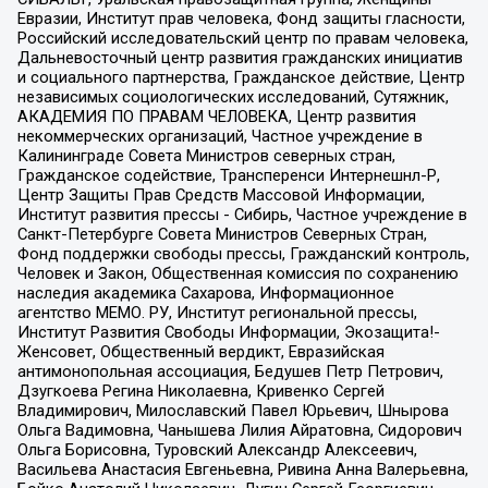
Евразии, Институт прав человека, Фонд защиты гласности,
Российский исследовательский центр по правам человека,
Дальневосточный центр развития гражданских инициатив
и социального партнерства, Гражданское действие, Центр
независимых социологических исследований, Сутяжник,
АКАДЕМИЯ ПО ПРАВАМ ЧЕЛОВЕКА, Центр развития
некоммерческих организаций, Частное учреждение в
Калининграде Совета Министров северных стран,
Гражданское содействие, Трансперенси Интернешнл-Р,
Центр Защиты Прав Средств Массовой Информации,
Институт развития прессы - Сибирь, Частное учреждение в
Санкт-Петербурге Совета Министров Северных Стран,
Фонд поддержки свободы прессы, Гражданский контроль,
Человек и Закон, Общественная комиссия по сохранению
наследия академика Сахарова, Информационное
агентство МЕМО. РУ, Институт региональной прессы,
Институт Развития Свободы Информации, Экозащита!-
Женсовет, Общественный вердикт, Евразийская
антимонопольная ассоциация, Бедушев Петр Петрович,
Дзугкоева Регина Николаевна, Кривенко Сергей
Владимирович, Милославский Павел Юрьевич, Шнырова
Ольга Вадимовна, Чанышева Лилия Айратовна, Сидорович
Ольга Борисовна, Туровский Александр Алексеевич,
Васильева Анастасия Евгеньевна, Ривина Анна Валерьевна,