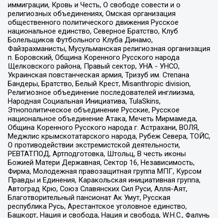
иммиграции, Кровь и Честь, О свободе совести и о
религиозных объединениях, Омская организация
общественного политического движения Русское
национальное единство, Северное Братство, Клуб
Болельщиков Футбольного Клуба Динамо,
Файзрахманисты, Мусульманская религиозная организация
п. Боровский, Община Коренного Русского народа
Щелковского района, Правый сектор, УНА - УНСО,
Украинская повстанческая армия, Тризуб им. Степана
Бандеры, Братство, Белый Крест, Misanthropic division,
Религиозное объединение последователей инглиизма,
Народная Социальная Инициатива, TulaSkins,
Этнополитическое объединение Русские, Русское
национальное объединение Атака, Мечеть Мирмамеда,
Община Коренного Русского народа г. Астрахани, ВОЛЯ,
Меджлис крымскотатарского народа, Рубеж Севера, ТОЙС,
О противодействии экстремистской деятельности,
РЕВТАТПОД, Артподготовка, Штольц, В честь иконы
Божией Матери Державная, Сектор 16, Независимость,
Фирма, Молодежная правозащитная группа МПГ, Курсом
Правды и Единения, Каракольская инициативная группа,
Автоград Крю, Союз Славянских Сил Руси, Алля-Аят,
Благотворительный пансионат Ак Умут, Русская
республика Русь, Арестантское уголовное единство,
Башкорт, Нация и свобода, Нация и свобода, W.H.С., Фалунь