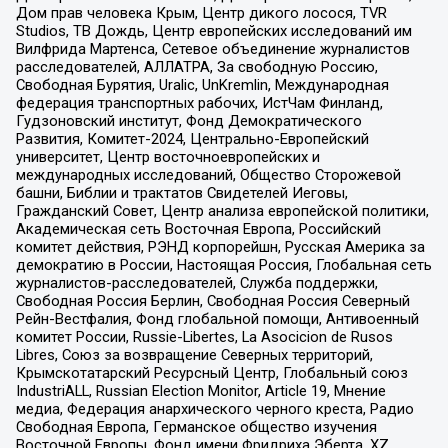
Дом прав человека Крым, Центр дикого лосося, TVR
Studios, ТВ Дождь, Центр европейских исследований им
Вилфрида Мартенса, Сетевое объединение журналистов
расследователей, АЛЛАТРА, За свободную Россию,
Свободная Бурятия, Uralic, UnKremlin, Международная
федерация транспортных рабочих, ИстЧам Финланд,
Гудзоновский институт, Фонд Демократического
Развития, Комитет-2024, Центрально-Европейский
университет, Центр восточноевропейских и
международных исследований, Общество Сторожевой
башни, Библии и трактатов Свидетелей Иеговы,
Гражданский Совет, Центр анализа европейской политики,
Академическая сеть Восточная Европа, Российский
комитет действия, РЭНД корпорейшн, Русская Америка за
демократию в России, Настоящая Россия, Глобальная сеть
журналистов-расследователей, Служба поддержки,
Свободная Россия Берлин, Свободная Россия Северный
Рейн-Вестфалия, Фонд глобальной помощи, Антивоенный
комитет России, Russie-Libertes, La Asocicion de Rusos
Libres, Союз за возвращение Северных территорий,
Крымскотатарский Ресурсный Центр, Глобальный союз
IndustriALL, Russian Election Monitor, Article 19, Мнение
медиа, Федерация анархического черного креста, Радио
Свободная Европа, Германское общество изучения
Восточной Европы, Фонд имени Фридриха Эберта, XZ