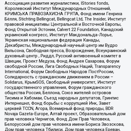
Ассоциация развития журналистики, IStories fonds,
Королевский Институт Международных Отношений,
КРИМСЬКА ПРАВОЗАХИСНА ГРУПА, Фонд имени Генриха
Бёлля, Stichting Bellingcat, Bellingcat Ltd, The Insider, Институт
правовой инициативы Центральной и Восточной Европы,
Фонд Открытой Эстонии, Calvert 22 Foundation, Канадский
украинский конгресс, Институт Макдональда-Лорье,
Украинская национальная федерация Канады,
Декабристы, Международный научный центр им Вудро
Вильсона, Свободная пресса, Возрождение, Всеукраинский
духовный центр , Риддл, Русский антивоенный комитет в
Швеции, Проект Медуза, Фонд Андрея Сахарова, Форум
свободной России, Лига Свободных Наций, Transparеncy
International, Форум Свободных Народов ПостРоссии,
Солидарность с гражданским движением в России –
Solidarus, КрымSOS, Свободный университет, Институт
государственного управления, Форум гражданского
общества Россия, Беллона, Союз жителей островов
Тисима и Хабомаи, Съезд народных депутатов, Гринпис
Интернешнл, Фонд борьбы с коррупцией Инк, Завет
церквей TCCN, Агора, Всемирный фонд природы, BDR
Novaja Gazeta-Europe, Алтай проект, Образовательный дом
прав человека Чернигов, Фонд Дом Прав Человека,
Белорусский дом прав человека имени Бориса Звозскова,
Дом прав человека Тбилиси, Дом прав человека Ереван,