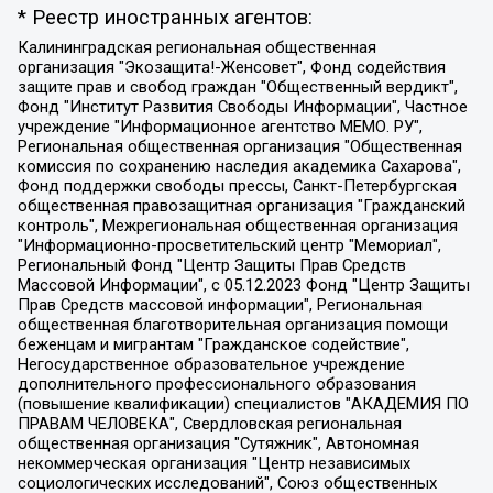
* Реестр иностранных агентов:
Калининградская региональная общественная организация "Экозащита!-Женсовет", Фонд содействия защите прав и свобод граждан "Общественный вердикт", Фонд "Институт Развития Свободы Информации", Частное учреждение "Информационное агентство МЕМО. РУ", Региональная общественная организация "Общественная комиссия по сохранению наследия академика Сахарова", Фонд поддержки свободы прессы, Санкт-Петербургская общественная правозащитная организация "Гражданский контроль", Межрегиональная общественная организация "Информационно-просветительский центр "Мемориал", Региональный Фонд "Центр Защиты Прав Средств Массовой Информации", с 05.12.2023 Фонд "Центр Защиты Прав Средств массовой информации", Региональная общественная благотворительная организация помощи беженцам и мигрантам "Гражданское содействие", Негосударственное образовательное учреждение дополнительного профессионального образования (повышение квалификации) специалистов "АКАДЕМИЯ ПО ПРАВАМ ЧЕЛОВЕКА", Свердловская региональная общественная организация "Сутяжник", Автономная некоммерческая организация "Центр независимых социологических исследований", Союз общественных объединений "Российский исследовательский центр по правам человека", Региональное общественное учреждение научно-информационный центр "МЕМОРИАЛ", Некоммерческая организация "Фонд защиты гласности", Автономная некоммерческая организация "Институт прав человека", Городская общественная организация "Екатеринбургское общество "МЕМОРИАЛ", Городская общественная организация "Рязанское историко-просветительское и правозащитное общество "Мемориал" (Рязанский Мемориал), Челябинский региональный орган общественной самодеятельности – женское общественное объединение "Женщины Евразии", Челябинский региональный орган общественной самодеятельности "Уральская правозащитная группа", Фонд содействия защите здоровья и социальной справедливости имени Андрея Рылькова, Автономная Некоммерческая Организация "Аналитический Центр Юрия Левады", Автономная некоммерческая организация социальной поддержки населения "Проект Апрель", Региональная общественная организация помощи женщинам и детям, находящимся в кризисной ситуации "Информационно-методический центр "Анна", Фонд содействия развитию массовых коммуникаций и правовому просвещению "Так-так-Так", Фонд содействия устойчивому развитию "Серебряная тайга", Свердловский региональный общественный фонд социальных проектов "Новое время", "Idel.Реалии", Кавказ.Реалии, Крым.Реалии, Телеканал Настоящее Время, Татаро-башкирская служба Радио Свобода (Azatliq Radiosi), Радио Свободная Европа/Радио Свобода (PCE/PC), "Сибирь.Реалии", "Фактограф", Благотворительный фонд помощи осужденным и их семьям, Автономная некоммерческая организация "Институт глобализации и социальных движений", Фонд "В защиту прав заключенных", Частное учреждение "Центр поддержки и содействия развитию средств массовой информации", Пензенский региональный общественный благотворительный фонд "Гражданский союз", "Север.Реалии", Некоммерческая организация Фонд "Правовая инициатива", Общество с ограниченной ответственностью "Радио Свободная Европа/Радио Свобода", Чешское информационное агентство "MEDIUM-ORIENT", Красноярская региональная общественная организация "Мы против СПИДа", Камалягин Денис Николаевич, Маркелов Сергей Евгеньевич, Пономарев Лев Александрович, Савицкая Людмила Алексеевна, Автономная некоммерческая организация "Центр по работе с проблемой насилия "НАСИЛИЮ.НЕТ", Межрегиональный профессиональный союз работников здравоохранения "Альянс врачей", Юридическое лицо, зарегистрированное в Латвийской Республике, SIA "Medusa Project" (регистрационный номер 40103797863, дата регистрации 10.06.2014), Некоммерческая организация "Фонд по борьбе с коррупцией", Автономная некоммерческая организация "Институт права и публичной политики", Баданин Роман Сергеевич, Гликин Максим Александрович, Железнова Мария Михайловна, Лукьянова Юлия Сергеевна, Маетная Елизавета Витальевна, Маняхин Петр Борисович, Чуракова Ольга Владимировна, Ярош Юлия Петровна, Юридическое лицо "The Insider SIA", зарегистрированное в Риге, Латвийская Республика (дата регистрации 26.06.2015), являющееся администратором доменного имени интернет-издания "The Insider SIA", https://theins.ru, Постернак Алексей Евгеньевич, Рубин Михаил Аркадьевич, Анин Роман Александрович, Юридическое лицо Istories fonds, зарегистрированное в Латвийской Республике (регистрационный номер 50008295751, дата регистрации 24.02.2020), Великовский Дмитрий Александрович, Долинина Ирина Николаевна, Мароховская Алеся Алексеевна, Шлейнов Роман Юрьевич, Шмагун Олеся Валентиновна, Общество с ограниченной ответственностью "Альтаир 2021", Общество с ограниченной ответственностью "Вега 2021", Общество с ограниченной ответственностью "Главный редактор 2021", Общество с ограниченной ответственностью "Ромашки монолит", Важенков Артем Валерьевич, Ивановская областная общественная организация "Центр гендерных исследований", Гурман Юрий Альбертович, Медиапроект "ОВД-Инфо", Егоров Владимир Владимирович, Жилинский Владимир Александрович, Общество с ограниченной ответственностью "ЗП", Иванова София Юрьевна, Карезина Инна Павловна, Кильтау Екатерина Викторовна, Петров Алексей Викторович, Пискунов Сергей Евгеньевич, Смирнов Сергей Сергеевич, Тихонов Михаил Сергеевич, Общество с ограниченной ответственностью "ЖУРНАЛИСТ-ИНОСТРАННЫЙ АГЕНТ", Арапова Галина Юрьевна, Вольтская Татьяна Анатольевна, Американская компания "Mason G.E.S. Anonymous Foundation" (США), являющаяся владельцем интернет-издания https://mnews.world/, Компания "Stichting Bellingcat", зарегистрированная в Нидерландах (дата регистрации 11.07.2018), Захаров Андрей Вячеславович, Клепиковская Екатерина Дмитриевна, Общество с ограниченной ответственностью "МЕМО", Перл Роман Александрович, Симонов Евгений Алексеевич, Соловьева Елена Анатольевна, Сотников Даниил Владимирович, Сурначева Елизавета Дмитриевна, Автономная некоммерческая организация по защите прав человека и информированию населения "Якутия – Наше Мнение", Общество с ограниченной ответственностью "Москоу диджитал медиа", с 26.01.2023 Общество с ограниченной ответственностью "Чайка Белые сады", Ветошкина Валерия Валерьевна, Заговора Максим Александрович, Межрегиональное общественное движение "Российская ЛГБТ - сеть", Оленичев Максим Владимирович, Павлов Иван Юрьевич, Скворцова Елена Сергеевна, Общество с ограниченной ответственностью "Как бы инагент", Кочетков Игорь Викторович, Общество с ограниченной ответственностью "Честные выборы", Еланчик Олег Александрович, Общество с ограниченной ответственностью "Нобелевский призыв", Гималова Регина Эмилевна, Григорьев Андрей Валерьевич, Григорьева Алина Александровна, Ассоциация по содействию защите прав призывников, альтернативнослужащих и военнослужащих "Правозащитная группа "Гражданин.Армия.Право", Хисамова Регина Фаритовна, Автономная некоммерческая организация по реализации социально-правовых программ "Лилит", Дальневосточное общественное движение "Маяк", Санкт-Петербургская ЛГБТ-инициативная группа "Выход", Инициативная группа ЛГБТ+ "Реверс", Алексеев Андрей Викторович, Бекбулатова Таисия Львовна, Беляев Иван Михайлович, Владыкина Елена Сергеевна, Гельман Марат Александрович, Никульшина Вероника Юрьевна, Толоконникова Надежда Андреевна, Шендерович Виктор Анатольевич, Общество с ограниченной ответственностью "Данное сообщение", Общество с ограниченной ответственностью Издательский дом "Новая глава", Айнбиндер Александра Александровна, Московский комьюнити-центр для ЛГБТ+инициатив, Благотворительный фонд развития филантропии, Deutsche Welle (Германия, Kurt-Schumacher-Strasse 3, 53113 Bonn), Борзунова Мария Михайловна, Воробьев Виктор Викторович, Голубева Анна Львовна, Константинова Алла Михайловна, Малкова Ирина Владимировна, Мурадов Мурад Абдулгалимович, Осетинская Елизавета Николаевна, Понасенков Евгений Николаевич, Ганапольский Матвей Юрьевич, Киселев Евгений Алексеевич, Борухович Ирина Григорьевна, Дремин Иван Тимофеевич, Дубровский Дмитрий Викторович, Красноярская региональная общественная организация поддержки и развития альтернативных образовательных технологий и межкультурных коммуникаций "ИНТЕРРА", Маяковская Екатерина Алексеевна, Фейгин Марк Захарович, Филимонов Андрей Викторович, Дзугкоева Регина Николаевна, Доброхотов Роман Александрович, Дудь Юрий Александрович, Елкин Сергей Владимирович, Кругликов Кирилл Игоревич, Сабунаева Мария Леонидовна, Семенов Алексей Владимирович, Шаинян Карен Багратович, Шульман Екатерина Михайловна, Асафьев Артур Валерьевич, Вахштайн Виктор Семенович, Венедиктов Алексей Алексеевич, Лушникова Екатерина Евгеньевна, Волков Леонид Михайлович, Невзоров Александр Глебович, Пархоменко Сергей Борисович, Сироткин Ярослав Николаевич, Кара-Мурза Владимир Владимирович, Баранова Наталья Владимировна, Гозман Леонид Яковлевич, Кагарлицкий Борис Юльевич, Климарев Михаил Валерьевич, Милов Владимир Станиславович, Автономная некоммерческая организация Краснодарский центр современного искусства "Типография", Моргенштерн Алишер Тагирович, Соболь Любовь Эдуардовна, Общество с ограниченной ответственностью "ЛИЗА НОРМ", Каспаров Гарри Кимович, Ходорковский Михаил Борисович, Общество с ограниченной ответственностью "Апрельские тезисы", Данилович Ирина Брониславовна, Кашин Олег Владимирович, Петров Николай Владимирович, Пивоваров Алексей Владимирович, Соколов Михаил Владимирович, Цветкова Юлия Владимировна, Чичваркин Евгений Александрович, Комитет против пыток/Команда против пыток, Общество с ограниченной ответственностью "Первый научный", Общество с ограниченной ответственностью "Вертолет и ко", Белоцерковская Вероника Борисовна, Кац Максим Евгеньевич, Лазарева Татьяна Юрьевна, Шаведдинов Руслан Табризович, Яшин Илья Валерьевич, Общество с ограниченной ответственностью "Иноагент ААВ", Алешковский Дмитрий Петрович, Альбац Евгения Марковна, Быков Дмитрий Львович, Галямина Юлия Евгеньевна, Лойко Сергей Леонидович, Мартынов Кирилл Константинович, Медведев Сергей Александрович, Крашенинников Федор Геннадиевич, Гордеева Катерина Вл