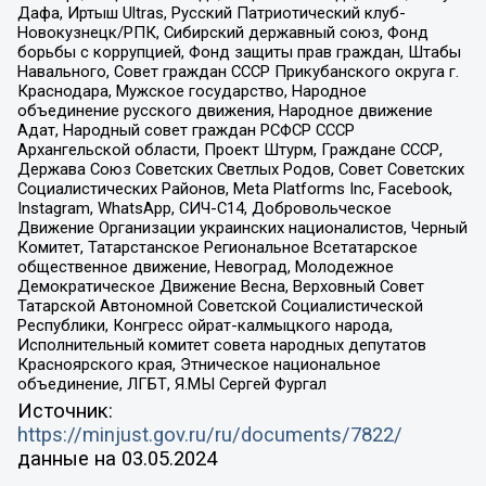
Дафа, Иртыш Ultras, Русский Патриотический клуб-
Новокузнецк/РПК, Сибирский державный союз, Фонд
борьбы с коррупцией, Фонд защиты прав граждан, Штабы
Навального, Совет граждан СССР Прикубанского округа г.
Краснодара, Мужское государство, Народное
объединение русского движения, Народное движение
Адат, Народный совет граждан РСФСР СССР
Архангельской области, Проект Штурм, Граждане СССР,
Держава Союз Советских Светлых Родов, Совет Советских
Социалистических Районов, Meta Platforms Inc, Facebook,
Instagram, WhatsApp, СИЧ-С14, Добровольческое
Движение Организации украинских националистов, Черный
Комитет, Татарстанское Региональное Всетатарское
общественное движение, Невоград, Молодежное
Демократическое Движение Весна, Верховный Совет
Татарской Автономной Советской Социалистической
Республики, Конгресс ойрат-калмыцкого народа,
Исполнительный комитет совета народных депутатов
Красноярского края, Этническое национальное
объединение, ЛГБТ, Я.МЫ Сергей Фургал
Источник:
https://minjust.gov.ru/ru/documents/7822/
данные на
03.05.2024