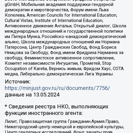
gGmbH, Мобильная академия поддержки гендерной
демократии и миротворчества, Форум имени Льва
Копелева, American Councils for International Education,
Cultural Vistas, Institute of International Education,
Антивоенное движение Антальи, Открытый диалог, Школа
международных отношений и государственной политики
им Питера Мунка, Российско-канадский демократический
альянс, Школа международных отношений им Нормана
Патерсона, Центр Гражданских Свобод, Фонд Бориса
Немцова за Свободу, Фонд имени Фридриха Науманна за
свободу, Феминистское антивоенное сопротивление,
Комитет независимости Ингушетии, Прометей, Stop
Occupation of Karelia, Вернись живым, Фридом Хаус, СОТА
медиа, Либерально-демократическая Лига Украины
Источник:
https://minjust.gov.ru/ru/documents/7756/
данные на
13.05.2024
* Сведения реестра НКО, выполняющих
функции иностранного агента:
Лилит, Правозащитная группа Гражданин.Армия.Право,
Нижегородский центр немецкой и европейской культуры,
Центр гендерных исследований, Фонд защиты прав