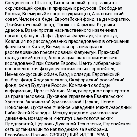
Соединенных Штатов, Тихоокеанский центр защиты
окружающей среды и природных ресурсов, Свободная
Россия, Всемирный конгресс украинцев, Атлантический
совет, Человек в беде, Европейский фонд за демократию,
Джеймстаунский фонд, Прожект Хармони, Родники
дракона, Врачи против насильственного извлечения
органов, Фалунь Дафа, Друзья Фалуньгун, Фалуньгун,
Коалиция по расследованию преследования в отношении
Фалуньгун в Китае, Всемирная организация по
расследованию преследований Фалуньгун, Пражский
гражданский центр, Ассоциация школ политических
исследований при Совете Европы, Центр либеральной
современности, Форум русскоязычных европейцев,
Немецко-русский обмен, Бард колледж, Европейский
выбор, Фонд Ходорковского, Оксфордский российский
фонд, Фонд Будущее России, Компания свободы
информации, Проект Медиа, Международное партнерство
за права человека, Духовное Управление Евангельских
Христиан Украинской Христианской Церкви, Новое
Поколение, Духовное Учебное Заведение Международный
Библейский Колледж, Международное христианское
движение, Всемирный Институт Саентологических
Предприятий, Церковь Духовной Технологии, Европейская
сеть организаций по наблюдению за выборами,
Республика Польша, СВОБОДНЫЙ ИДЕЛЬ-УРАЛ,