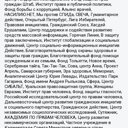
граждан Штаб, Институт права и публичной политики,
Фонд борьбы с коррупцией, Альянс врачей,
НАСИЛИЮ.НЕТ, Мы против СПИДа, СВЕЧА, Гуманитарное
действие, Открытый Петербург, Лига Избирателей,
Правовая инициатива, Гражданский Союз, Хасдей
Ерушалаим, Центр поддержки и содействия развитию
средств массовой информации, Горячая Линия, В защиту
прав заключенных, Институт глобализации и социальных
движений, Центр социально-информационных инициатив
Действие, Благотворительный фонд охраны здоровья и
защиты прав граждан, Благотворительный фонд помощи
осужденным и их семьям, Фонд Тольятти, Новое время,
Серебряная тайга, Так-Так-Так, Сова, центр Анна, Проект
Апрель, Самарская губерния, Эра здоровья, Мемориал,
Аналитический Центр Юрия Левады, Издательство Парк
Гагарина, Фонд имени Андрея Рылькова, Сфера, Центр
СИБАЛЬТ, Уральская правозащитная группа, Женщины
Евразии, Институт прав человека, Фонд защиты гласности,
Российский исследовательский центр по правам человека,
Дальневосточный центр развития гражданских инициатив
и социального партнерства, Гражданское действие, Центр
независимых социологических исследований, Сутяжник,
АКАДЕМИЯ ПО ПРАВАМ ЧЕЛОВЕКА, Центр развития
некоммерческих организаций, Частное учреждение в
Калининграде Совета Министров северных стран,