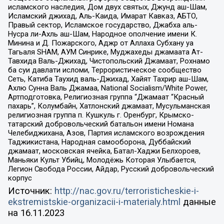
исламского наследия, Дом двух святых, Джунд аш-Шам,
Исламский джихад, Аль-Каида, Имарат Кавказ, АБТО,
Правый сектор, Исламское государство, Джабха аль-
Нусра ли-Ахль аш-Шам, Народное ополчение имени К.
Минина и Д. Пожарского, Аджр от Аллаха Субхану уа
Тагьаля SHAM, АУМ Синрике, Муджахеды джамаата Ат-
Тавхида Валь-Джихад, Чистопольский Джамаат, Рохнамо
ба суи давлати исломи, Террористическое сообщество
Сеть, Катиба Таухид валь-Джихад, Хайят Тахрир аш-Шам,
Ахлю Сунна Валь Джамаа, National Socialism/White Power,
Артподготовка, Религиозная группа “Джамаат “Красный
пахарь”, Колумбайн, Хатлонский джамаат, Мусульманская
религиозная группа п. Кушкуль г. Оренбург, Крымско-
татарский добровольческий батальон имени Номана
Челебиджихана, Азов, Партия исламского возрождения
Таджикистана, Народная самооборона, Дуббайский
джамаат, московская ячейка, Батал-Хаджи Белхороев,
Маньяки Культ Убийц, Молодёжь Которая Улыбается,
Легион Свобода России, Айдар, Русский добровольческий
корпус
Источник:
http://nac.gov.ru/terroristicheskie-i-
ekstremistskie-organizacii-i-materialy.html
данные
на
16.11.2023