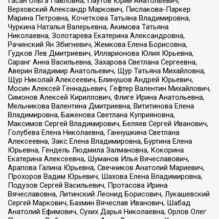
Гасан Ольга Павловна, Паутов Юрий Анатольевич,
Верховский Александр Маркович, Пислакова-Паркер
Марина Петровна, Кочеткова Татьяна Владимировна,
Чуркина Наталья Валерьевна, Акимова Татьяна
Николаевна, Золотарева Екатерина Александровна,
Рачинский Ян Збигневич, Жемкова Елена Борисовна,
Гудков Лев Дмитриевич, Илларионова Юлия Юрьевна,
Саранг Анна Васильевна, Захарова Светлана Сергеевна,
Аверин Владимир Анатольевич, Щур Татьяна Михайловна,
Щур Николай Алексеевич, Блинушов Андрей Юрьевич,
Мосин Алексей Геннадьевич, Гефтер Валентин Михайлович,
Симонов Алексей Кириллович, Флиге Ирина Анатольевна,
Мельникова Валентина Дмитриевна, Вититинова Елена
Владимировна, Баженова Светлана Куприяновна,
Максимов Сергей Владимирович, Беляев Сергей Иванович,
Голубева Елена Николаевна, Ганнушкина Светлана
Алексеевна, Закс Елена Владимировна, Буртина Елена
Юрьевна, Гендель Людмила Залмановна, Кокорина
Екатерина Алексеевна, Шуманов Илья Вячеславович,
Арапова Галина Юрьевна, Свечников Анатолий Мариевич,
Прохоров Вадим Юрьевич, Шахова Елена Владимировна,
Подузов Сергей Васильевич, Протасова Ирина
Вячеславовна, Литинский Леонид Борисович, Лукашевский
Сергей Маркович, Бахмин Вячеслав Иванович, Шабад
Анатолий Ефимович, Сухих Дарья Николаевна, Орлов Олег