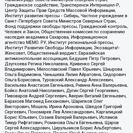
Гражданское содействие, Трансперенси Интернешнл-Р,
Центр Защиты Прав Средств Массовой Информации,
Институт развития прессы - Сибирь, Частное учреждение в
Санкт-Петербурге Совета Министров Северных Стран,
Фонд поддержки свободы прессы, Гражданский контроль,
Человек и Закон, Общественная комиссия по сохранению
наследия академика Сахарова, Информационное
агентство МЕМО. РУ, Институт региональной прессы,
Институт Развития Свободы Информации, Экозащита!-
Женсовет, Общественный вердикт, Евразийская
антимонопольная ассоциация, Бедушев Петр Петрович,
Дзугкоева Регина Николаевна, Кривенко Сергей
Владимирович, Милославский Павел Юрьевич, Шнырова
Ольга Вадимовна, Чанышева Лилия Айратовна, Сидорович
Ольга Борисовна, Туровский Александр Алексеевич,
Васильева Анастасия Евгеньевна, Ривина Анна Валерьевна,
Бойко Анатолий Николаевич, Дугин Сергей Георгиевич,
Пивоваров Андрей Сергеевич, Аверин Виталий Евгеньевич,
Барахоев Магомед Бекханович, Шарипков Олег
Викторович, Мошель Ирина Ароновна, Шведов Григорий
Сергеевич, Пономарев Лев Александрович, Каргалицкий
Борис Юльевич, Созаев Валерий Валерьевич, Исламов
Тимур Рифгатович, Романова Ольга Евгеньевна, Щаров
Сергей Алексадрович, Цирульников Борис Альбертович,