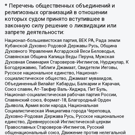
* Перечень общественных объединений и
религиозных организаций в отношении
которых судом принято вступившее в
законную силу решение о ликвидации или
запрете деятельности:
Национал-большевистская партия, ВЕК РА, Рада земли
Кубанской Духовно Родовой Державы Русь, Община
Духовного Управления Асгардской Веси Беловодья,
Славянская Община Капища Веды Перуна, Мужская
Духовная Семинария Староверов-Инглингов, Нурджулар, К
Богодержавию, Таблиги Джамаат, Свидетели Иеговы,
Русское национальное единство, Национал-
социалистическое общество, Джамаат мувахидов,
Объединенный Вилайат Кабарды, Балкарии и Карачая,
Союз славян, Ат-Такфир Валь-Хиджра, Пит Буль,
Национал-социалистическая рабочая партия России,
Славянский союз, Формат-18, Благородный Орден
Дьявола, Армия воли народа, Национальная
Социалистическая Инициатива города Череповца,
Духовно-Родовая Держава Русь, Русское национальное
единство, Древнерусской Инглистической церкви
Православных Староверов-Инглингов, Русский
общенациональный союз, Движение против нелегальной