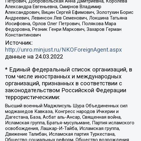
Петрович, Добровольская Анна Дмитриевна, Королева
Александра Евгеньевна, Смирнов Владимир
Александрович, Вицин Сергей Ефимович, Золотухин Борис
Андреевич, Левинсон Лев Семенович, Локшина Татьяна
Иосифовна, Орлов Олег Петрович, Полякова Мара
Федоровна, Резник Генри Маркович, Захаров Герман
Константинович
Источник:
http://unro.minjust.ru/NKOForeignAgent.aspx
данные на
24.03.2022
* Единый федеральный список организаций, в
том числе иностранных и международных
организаций, признанных в соответствии с
законодательством Российской Федерации
террористическими:
Высший военный Маджлисуль Шура Объединенных сил
моджахедов Кавказа, Конгресс народов Ичкерии и
Дагестана, База, Асбат аль-Ансар, Священная война,
Исламская группа, Братья-мусульмане, Партия исламского
освобождения, Лашкар-И-Тайба, Исламская группа,
Движение Талибан, Исламская партия Туркестана,
Общество социальных реформ, Общество возрождения