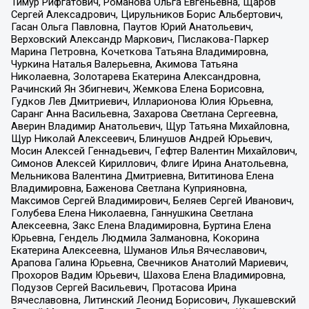
Тимур Рифгатович, Романова Ольга Евгеньевна, Щаров
Сергей Алексадрович, Цирульников Борис Альбертович,
Гасан Ольга Павловна, Паутов Юрий Анатольевич,
Верховский Александр Маркович, Пислакова-Паркер
Марина Петровна, Кочеткова Татьяна Владимировна,
Чуркина Наталья Валерьевна, Акимова Татьяна
Николаевна, Золотарева Екатерина Александровна,
Рачинский Ян Збигневич, Жемкова Елена Борисовна,
Гудков Лев Дмитриевич, Илларионова Юлия Юрьевна,
Саранг Анна Васильевна, Захарова Светлана Сергеевна,
Аверин Владимир Анатольевич, Щур Татьяна Михайловна,
Щур Николай Алексеевич, Блинушов Андрей Юрьевич,
Мосин Алексей Геннадьевич, Гефтер Валентин Михайлович,
Симонов Алексей Кириллович, Флиге Ирина Анатольевна,
Мельникова Валентина Дмитриевна, Вититинова Елена
Владимировна, Баженова Светлана Куприяновна,
Максимов Сергей Владимирович, Беляев Сергей Иванович,
Голубева Елена Николаевна, Ганнушкина Светлана
Алексеевна, Закс Елена Владимировна, Буртина Елена
Юрьевна, Гендель Людмила Залмановна, Кокорина
Екатерина Алексеевна, Шуманов Илья Вячеславович,
Арапова Галина Юрьевна, Свечников Анатолий Мариевич,
Прохоров Вадим Юрьевич, Шахова Елена Владимировна,
Подузов Сергей Васильевич, Протасова Ирина
Вячеславовна, Литинский Леонид Борисович, Лукашевский