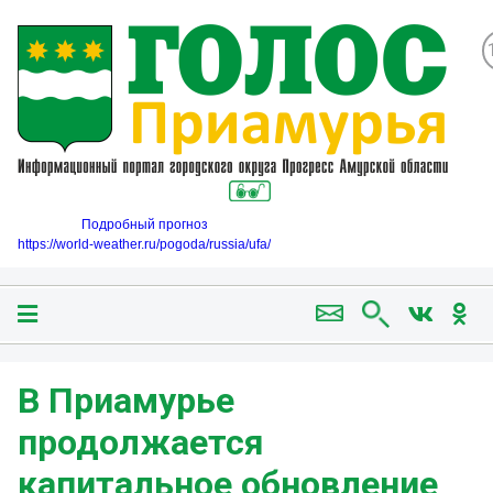
Подробный прогноз
https://world-weather.ru/pogoda/russia/ufa/
В Приамурье
продолжается
капитальное обновление