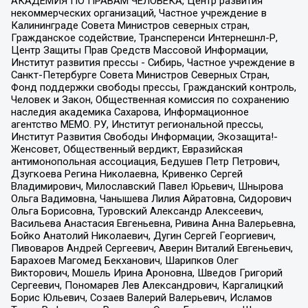
АКАДЕМИЯ ПО ПРАВАМ ЧЕЛОВЕКА, Центр развития
некоммерческих организаций, Частное учреждение в
Калининграде Совета Министров северных стран,
Гражданское содействие, Трансперенси Интернешнл-Р,
Центр Защиты Прав Средств Массовой Информации,
Институт развития прессы - Сибирь, Частное учреждение в
Санкт-Петербурге Совета Министров Северных Стран,
Фонд поддержки свободы прессы, Гражданский контроль,
Человек и Закон, Общественная комиссия по сохранению
наследия академика Сахарова, Информационное
агентство МЕМО. РУ, Институт региональной прессы,
Институт Развития Свободы Информации, Экозащита!-
Женсовет, Общественный вердикт, Евразийская
антимонопольная ассоциация, Бедушев Петр Петрович,
Дзугкоева Регина Николаевна, Кривенко Сергей
Владимирович, Милославский Павел Юрьевич, Шнырова
Ольга Вадимовна, Чанышева Лилия Айратовна, Сидорович
Ольга Борисовна, Туровский Александр Алексеевич,
Васильева Анастасия Евгеньевна, Ривина Анна Валерьевна,
Бойко Анатолий Николаевич, Дугин Сергей Георгиевич,
Пивоваров Андрей Сергеевич, Аверин Виталий Евгеньевич,
Барахоев Магомед Бекханович, Шарипков Олег
Викторович, Мошель Ирина Ароновна, Шведов Григорий
Сергеевич, Пономарев Лев Александрович, Каргалицкий
Борис Юльевич, Созаев Валерий Валерьевич, Исламов