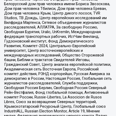
Белорусский дом прав человека имени Бориса Звозскова,
Дом прав человека Тбилиси, Дом прав человека Ереван,
Дом прав человека Крым, Центр дикого лосося, TVR
Studios, ТВ Дождь, Центр европейских исследований им
Вилфрида Мартенса, Сетевое объединение журналистов
расследователей, АЛЛАТРА, За свободную Россию,
Свободная Бурятия, Uralic, UnKremlin, Международная
федерация транспортных рабочих, ИстЧам Финланд,
Гудзоновский институт, Фонд Демократического
Развития, Комитет-2024, Центрально-Европейский
университет, Центр восточноевропейских и
международных исследований, Общество Сторожевой
башни, Библии и трактатов Свидетелей Иеговы,
Гражданский Совет, Центр анализа европейской политики,
Академическая сеть Восточная Европа, Российский
комитет действия, РЭНД корпорейшн, Русская Америка за
демократию в России, Настоящая Россия, Глобальная сеть
журналистов-расследователей, Служба поддержки,
Свободная Россия Берлин, Свободная Россия Северный
Рейн-Вестфалия, Фонд глобальной помощи, Антивоенный
комитет России, Russie-Libertes, La Asocicion de Rusos
Libres, Союз за возвращение Северных территорий,
Крымскотатарский Ресурсный Центр, Глобальный союз
IndustriALL, Russian Election Monitor, Article 19, Мнение
медиа, Федерация анархического черного креста, Радио