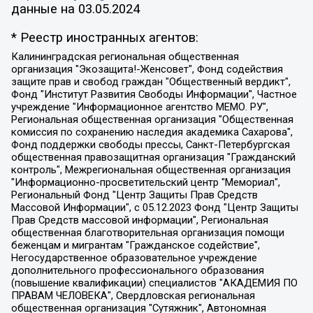
данные на
03.05.2024
* Реестр иностранных агентов:
Калининградская региональная общественная организация "Экозащита!-Женсовет", Фонд содействия защите прав и свобод граждан "Общественный вердикт", Фонд "Институт Развития Свободы Информации", Частное учреждение "Информационное агентство МЕМО. РУ", Региональная общественная организация "Общественная комиссия по сохранению наследия академика Сахарова", Фонд поддержки свободы прессы, Санкт-Петербургская общественная правозащитная организация "Гражданский контроль", Межрегиональная общественная организация "Информационно-просветительский центр "Мемориал", Региональный Фонд "Центр Защиты Прав Средств Массовой Информации", с 05.12.2023 Фонд "Центр Защиты Прав Средств массовой информации", Региональная общественная благотворительная организация помощи беженцам и мигрантам "Гражданское содействие", Негосударственное образовательное учреждение дополнительного профессионального образования (повышение квалификации) специалистов "АКАДЕМИЯ ПО ПРАВАМ ЧЕЛОВЕКА", Свердловская региональная общественная организация "Сутяжник", Автономная некоммерческая организация "Центр независимых социологических исследований", Союз общественных объединений "Российский исследовательский центр по правам человека", Региональное общественное учреждение научно-информационный центр "МЕМОРИАЛ", Некоммерческая организация "Фонд защиты гласности", Автономная некоммерческая организация "Институт прав человека", Городская общественная организация "Екатеринбургское общество "МЕМОРИАЛ", Городская общественная организация "Рязанское историко-просветительское и правозащитное общество "Мемориал" (Рязанский Мемориал), Челябинский региональный орган общественной самодеятельности – женское общественное объединение "Женщины Евразии", Челябинский региональный орган общественной самодеятельности "Уральская правозащитная группа", Фонд содействия защите здоровья и социальной справедливости имени Андрея Рылькова, Автономная Некоммерческая Организация "Аналитический Центр Юрия Левады", Автономная некоммерческая организация социальной поддержки населения "Проект Апрель", Региональная общественная организация помощи женщинам и детям, находящимся в кризисной ситуации "Информационно-методический центр "Анна", Фонд содействия развитию массовых коммуникаций и правовому просвещению "Так-так-Так", Фонд содействия устойчивому развитию "Серебряная тайга", Свердловский региональный общественный фонд социальных проектов "Новое время", "Idel.Реалии", Кавказ.Реалии, Крым.Реалии, Телеканал Настоящее Время, Татаро-башкирская служба Радио Свобода (Azatliq Radiosi), Радио Свободная Европа/Радио Свобода (PCE/PC), "Сибирь.Реалии", "Фактограф", Благотворительный фонд помощи осужденным и их семьям, Автономная некоммерческая организация "Институт глобализации и социальных движений", Фонд "В защиту прав заключенных", Частное учреждение "Центр поддержки и содействия развитию средств массовой информации", Пензенский региональный общественный благотворительный фонд "Гражданский союз", "Север.Реалии", Некоммерческая организация Фонд "Правовая инициатива", Общество с ограниченной ответственностью "Радио Свободная Европа/Радио Свобода", Чешское информационное агентство "MEDIUM-ORIENT", Красноярская региональная общественная организация "Мы против СПИДа", Камалягин Денис Николаевич, Маркелов Сергей Евгеньевич, Пономарев Лев Александрович, Савицкая Людмила Алексеевна, Автономная некоммерческая организация "Центр по работе с проблемой насилия "НАСИЛИЮ.НЕТ", Межрегиональный профессиональный союз работников здравоохранения "Альянс врачей", Юридическое лицо, зарегистрированное в Латвийской Республике, SIA "Medusa Project" (регистрационный номер 40103797863, дата регистрации 10.06.2014), Некоммерческая организация "Фонд по борьбе с коррупцией", Автономная некоммерческая организация "Институт права и публичной политики", Баданин Роман Сергеевич, Гликин Максим Александрович, Железнова Мария Михайловна, Лукьянова Юлия Сергеевна, Маетная Елизавета Витальевна, Маняхин Петр Борисович, Чуракова Ольга Владимировна, Ярош Юлия Петровна, Юридическое лицо "The Insider SIA", зарегистрированное в Риге, Латвийская Республика (дата регистрации 26.06.2015), являющееся администратором доменного имени интернет-издания "The Insider SIA", https://theins.ru, Постернак Алексей Евгеньевич, Рубин Михаил Аркадьевич, Анин Роман Александрович, Юридическое лицо Istories fonds, зарегистрированное в Латвийской Республике (регистрационный номер 50008295751, дата регистрации 24.02.2020), Великовский Дмитрий Александрович, Долинина Ирина Николаевна, Мароховская Алеся Алексеевна, Шлейнов Роман Юрьевич, Шмагун Олеся Валентиновна, Общество с ограниченной ответственностью "Альтаир 2021", Общество с ограниченной ответственностью "Вега 2021", Общество с ограниченной ответственностью "Главный редактор 2021", Общество с ограниченной ответственностью "Ромашки монолит", Важенков Артем Валерьевич, Ивановская областная общественная организация "Центр гендерных исследований", Гурман Юрий Альбертович, Медиапроект "ОВД-Инфо", Егоров Владимир Владимирович, Жилинский Владимир Александрович, Общество с ограниченной ответственностью "ЗП", Иванова София Юрьевна, Карезина Инна Павловна, Кильтау Екатерина Викторовна, Петров Алексей Викторович, Пискунов Сергей Евгеньевич, Смирнов Сергей Сергеевич, Тихонов Михаил Сергеевич, Общество с ограниченной ответственностью "ЖУРНАЛИСТ-ИНОСТРАННЫЙ АГЕНТ", Арапова Галина Юрьевна, Вольтская Татьяна Анатольевна, Американская компания "Mason G.E.S. Anonymous Foundation" (США), являющаяся владельцем интернет-издания https://mnews.world/, Компания "Stichting Bellingcat", зарегистрированная в Нидерландах (дата регистрации 11.07.2018), Захаров Андрей Вячеславович, Клепиковская Екатерина Дмитриевна, Общество с ограниченной ответственностью "МЕМО", Перл Роман Александрович, Симонов Евгений Алексеевич, Соловьева Елена Анатольевна, Сотников Даниил Владимирович, Сурначева Елизавета Дмитриевна, Автономная некоммерческая организация по защите прав человека и информированию населения "Якутия – Наше Мнение", Общество с ограниченной ответственностью "Москоу диджитал медиа", с 26.01.2023 Общество с ограниченной ответственностью "Чайка Белые сады", Ветошкина Валерия Валерьевна, Заговора Максим Александрович, Межрегиональное общественное движение "Российская ЛГБТ - сеть", Оленичев Максим Владимирович, Павлов Иван Юрьевич, Скворцова Елена Сергеевна, Общество с ограниченной ответственностью "Как бы инагент", Кочетков Игорь Викторович, Общество с ограниченной ответственностью "Честные выборы", Еланчик Олег Александрович, Общество с ограниченной ответственностью "Нобелевский призыв", Гималова Регина Эмилевна, Григорьев Андрей Валерьевич, Григорьева Алина Александровна, Ассоциация по содействию защите прав призывников, альтернативнослужащих и военнослужащих "Правозащитная группа "Гражданин.Армия.Право", Хисамова Регина Фаритовна, Автономная некоммерческая организация по реализации социально-правовых программ "Лилит", Дальневосточное общественное движение "Маяк", Санкт-Петербургская ЛГБТ-инициативная группа "Выход", Инициативная группа ЛГБТ+ "Реверс", Алексеев Андрей Викторович, Бекбулатова Таисия Львовна, Беляев Иван Михайлович, Владыкина Елена Сергеевна, Гельман Марат Александрович, Никульшина Вероника Юрьевна, Толоконникова Надежда Андреевна, Шендерович Виктор Анатольевич, Общество с ограниченной ответственностью "Данное сообщение", Общество с ограниченной ответственностью Издательский дом "Новая глава", Айнбиндер Александра Александровна, Московский комьюнити-центр для ЛГБТ+инициатив, Благотворительный фонд развития филантропии, Deutsche Welle (Германия, Kurt-Schumacher-Strasse 3, 53113 Bonn), Борзунова Мария Михайловна, Воробьев Виктор Викторович, Голубева Анна Львовна, Константинова Алла Михайловна, Малкова Ирина Владимировна, Мурадов Мурад Абдулгалимович, Осетинская Елизавета Николаевна, Понасенков Евгений Николаевич, Ганапольский Матвей Юрьевич, Киселев Евгений Алексеевич, Борухович Ирина Григорьевна, Дремин Иван Тимофеевич, Дубровский Дмитрий Викторович, Красноярская региональная общественная организация поддержки и развития альтернативных образовательных технологий и межкультурных коммуникаций "ИНТЕРРА", Маяковская Екатерина Алексеевна, Фейгин Марк Захарович, Филимонов Андрей Викторович, Дзугкоева Регина Николаевна, Доброхотов Роман Александрович, Дудь Юрий Александрович, Елкин Сергей Владимирович, Кругликов Кирилл Игоревич, Сабунаева Мария Леонидовна, Семенов Алексей Владимирович, Шаинян Карен Багратович, Шульман Екатерина Михайловна, Асафьев Артур Валерьевич, Вахштайн Виктор Семенович, Венедиктов Алексей Алексеевич, Лушникова Екатерина Евгеньевна, Волков Леонид Михайлович, Невзоров Александр Глебович, Пархоменко Сергей Борисович, Сироткин Ярослав Николаевич, Кара-Мурза Владимир Владимирович, Баранова Наталья Владимировна, Гозман Леонид Яковлевич, Кагарлицкий Борис Юльевич, Климарев Михаил Валерьевич, Милов Владимир Станиславович, Автономная некоммерческая организация Краснодарский центр современного искусства "Типография", Моргенштерн Алишер Тагирович, Соболь Любовь Эдуардовна, Общество с ограниченной ответственностью "ЛИЗА НОРМ", Каспаров Гарри Кимович, Ходорковский Михаил Борисович, Общество с ограниченной ответственностью "Апрельские тезисы", Данилович Ирина Брониславовна, Кашин Олег Владимирович, Петров Николай Владимирович, Пивоваров Алексей Владимирович, Соколов Михаил Владимирович, Цветкова Юлия Владимировна, Чичваркин Евгений Александрович, Комитет против пыток/Команда против пыток, Общество с ограниченной ответственностью "Первый научный", Общество с ограниченной ответственностью "Вертолет и ко", Белоцерковская Вероника Борисовна, Кац Максим Евгеньевич, Лазарева Татьяна Юрьевна, Шаведдинов Руслан Табризович, Яшин Илья Валерьевич, Общество с ограниченной ответственностью "Иноагент ААВ", Алешковский Дмитрий Петрович, Альбац Евгения Марковна, Быков Дмитрий Львович, Галямина Юлия Евгеньевна, Лойко Сергей Леонидович, Мартынов Кирилл Константинович, Медведев Сергей Александрович, Крашенинников Федор Геннадиевич, Гордеева Катерина Вл