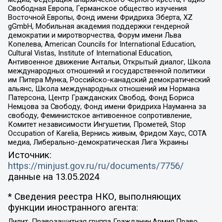
Свободная Европа, Германское общество изучения
Восточной Европы, Фонд имени Фридриха Эберта, XZ
gGmbH, Мобильная академия поддержки гендерной
демократии и миротворчества, Форум имени Льва
Копелева, American Councils for International Education,
Cultural Vistas, Institute of International Education,
Антивоенное движение Антальи, Открытый диалог, Школа
международных отношений и государственной политики
им Питера Мунка, Российско-канадский демократический
альянс, Школа международных отношений им Нормана
Патерсона, Центр Гражданских Свобод, Фонд Бориса
Немцова за Свободу, Фонд имени Фридриха Науманна за
свободу, Феминистское антивоенное сопротивление,
Комитет независимости Ингушетии, Прометей, Stop
Occupation of Karelia, Вернись живым, Фридом Хаус, СОТА
медиа, Либерально-демократическая Лига Украины
Источник:
https://minjust.gov.ru/ru/documents/7756/
данные на
13.05.2024
* Сведения реестра НКО, выполняющих
функции иностранного агента:
Лилит, Правозащитная группа Гражданин.Армия.Право,