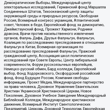
Демократические Выборы, Международный центр
электоральных исследований, Германский фонд Маршалла
Соединенных Штатов, Тихоокеанский центр защиты
окружающей среды и природных ресурсов, Свободная
Россия, Всемирный конгресс украинцев, Атлантический
совет, Человек в беде, Европейский фонд за демократию,
Джеймстаунский фонд, Прожект Хармони, Родники
дракона, Врачи против насильственного извлечения
органов, Фалунь Дафа, Друзья Фалуньгун, Фалуньгун,
Коалиция по расследованию преследования в отношении
Фалуньгун в Китае, Всемирная организация по
расследованию преследований Фалуньгун, Пражский
гражданский центр, Ассоциация школ политических
исследований при Совете Европы, Центр либеральной
современности, Форум русскоязычных европейцев,
Немецко-русский обмен, Бард колледж, Европейский
выбор, Фонд Ходорковского, Оксфордский российский
фонд, Фонд Будущее России, Компания свободы
информации, Проект Медиа, Международное партнерство
за права человека, Духовное Управление Евангельских
Христиан Украинской Христианской Церкви, Новое
Поколение, Духовное Учебное Заведение Международный
Библейский Колледж, Международное христианское
движение, Всемирный Институт Саентологических
Предприятий, Церковь Духовной Технологии, Европейская