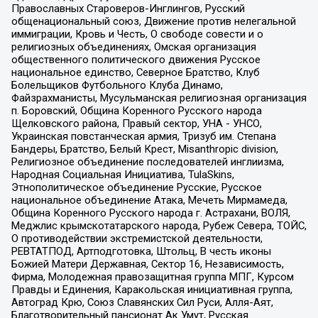
Православных Староверов-Инглингов, Русский
общенациональный союз, Движение против нелегальной
иммиграции, Кровь и Честь, О свободе совести и о
религиозных объединениях, Омская организация
общественного политического движения Русское
национальное единство, Северное Братство, Клуб
Болельщиков Футбольного Клуба Динамо,
Файзрахманисты, Мусульманская религиозная организация
п. Боровский, Община Коренного Русского народа
Щелковского района, Правый сектор, УНА - УНСО,
Украинская повстанческая армия, Тризуб им. Степана
Бандеры, Братство, Белый Крест, Misanthropic division,
Религиозное объединение последователей инглиизма,
Народная Социальная Инициатива, TulaSkins,
Этнополитическое объединение Русские, Русское
национальное объединение Атака, Мечеть Мирмамеда,
Община Коренного Русского народа г. Астрахани, ВОЛЯ,
Меджлис крымскотатарского народа, Рубеж Севера, ТОЙС,
О противодействии экстремистской деятельности,
РЕВТАТПОД, Артподготовка, Штольц, В честь иконы
Божией Матери Державная, Сектор 16, Независимость,
Фирма, Молодежная правозащитная группа МПГ, Курсом
Правды и Единения, Каракольская инициативная группа,
Автоград Крю, Союз Славянских Сил Руси, Алля-Аят,
Благотворительный пансионат Ак Умут, Русская