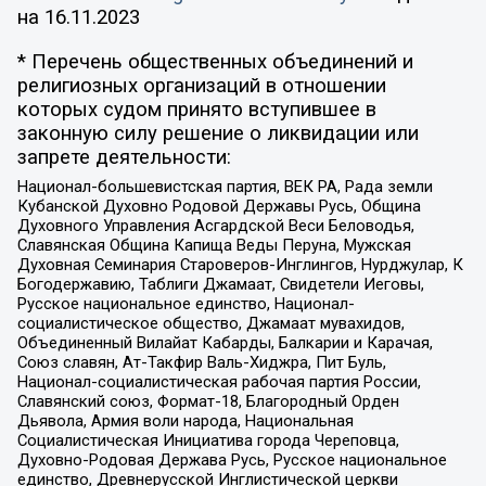
на
16.11.2023
* Перечень общественных объединений и
религиозных организаций в отношении
которых судом принято вступившее в
законную силу решение о ликвидации или
запрете деятельности:
Национал-большевистская партия, ВЕК РА, Рада земли
Кубанской Духовно Родовой Державы Русь, Община
Духовного Управления Асгардской Веси Беловодья,
Славянская Община Капища Веды Перуна, Мужская
Духовная Семинария Староверов-Инглингов, Нурджулар, К
Богодержавию, Таблиги Джамаат, Свидетели Иеговы,
Русское национальное единство, Национал-
социалистическое общество, Джамаат мувахидов,
Объединенный Вилайат Кабарды, Балкарии и Карачая,
Союз славян, Ат-Такфир Валь-Хиджра, Пит Буль,
Национал-социалистическая рабочая партия России,
Славянский союз, Формат-18, Благородный Орден
Дьявола, Армия воли народа, Национальная
Социалистическая Инициатива города Череповца,
Духовно-Родовая Держава Русь, Русское национальное
единство, Древнерусской Инглистической церкви