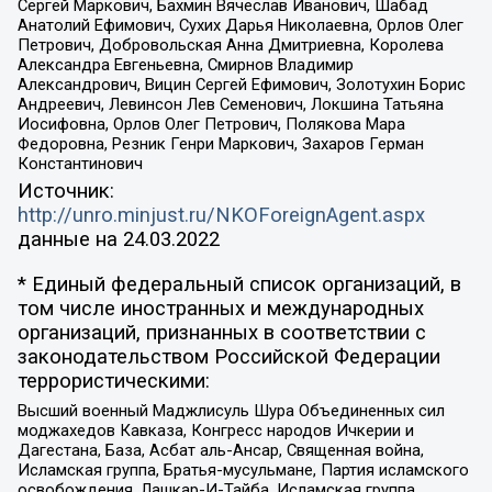
Сергей Маркович, Бахмин Вячеслав Иванович, Шабад
Анатолий Ефимович, Сухих Дарья Николаевна, Орлов Олег
Петрович, Добровольская Анна Дмитриевна, Королева
Александра Евгеньевна, Смирнов Владимир
Александрович, Вицин Сергей Ефимович, Золотухин Борис
Андреевич, Левинсон Лев Семенович, Локшина Татьяна
Иосифовна, Орлов Олег Петрович, Полякова Мара
Федоровна, Резник Генри Маркович, Захаров Герман
Константинович
Источник:
http://unro.minjust.ru/NKOForeignAgent.aspx
данные на
24.03.2022
* Единый федеральный список организаций, в
том числе иностранных и международных
организаций, признанных в соответствии с
законодательством Российской Федерации
террористическими:
Высший военный Маджлисуль Шура Объединенных сил
моджахедов Кавказа, Конгресс народов Ичкерии и
Дагестана, База, Асбат аль-Ансар, Священная война,
Исламская группа, Братья-мусульмане, Партия исламского
освобождения, Лашкар-И-Тайба, Исламская группа,