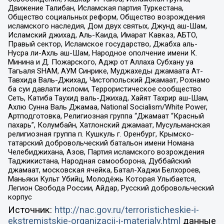
Движение Талибан, Исламская партия Туркестана,
Общество социальных реформ, Общество возрождения
исламского наследия, Дом двух святых, Джунд аш-Шам,
Исламский джихад, Аль-Каида, Имарат Кавказ, АБТО,
Правый сектор, Исламское государство, Джабха аль-
Нусра ли-Ахль аш-Шам, Народное ополчение имени К.
Минина и Д. Пожарского, Аджр от Аллаха Субхану уа
Тагьаля SHAM, АУМ Синрике, Муджахеды джамаата Ат-
Тавхида Валь-Джихад, Чистопольский Джамаат, Рохнамо
ба суи давлати исломи, Террористическое сообщество
Сеть, Катиба Таухид валь-Джихад, Хайят Тахрир аш-Шам,
Ахлю Сунна Валь Джамаа, National Socialism/White Power,
Артподготовка, Религиозная группа “Джамаат “Красный
пахарь”, Колумбайн, Хатлонский джамаат, Мусульманская
религиозная группа п. Кушкуль г. Оренбург, Крымско-
татарский добровольческий батальон имени Номана
Челебиджихана, Азов, Партия исламского возрождения
Таджикистана, Народная самооборона, Дуббайский
джамаат, московская ячейка, Батал-Хаджи Белхороев,
Маньяки Культ Убийц, Молодёжь Которая Улыбается,
Легион Свобода России, Айдар, Русский добровольческий
корпус
Источник:
http://nac.gov.ru/terroristicheskie-i-
ekstremistskie-organizacii-i-materialy.html
данные