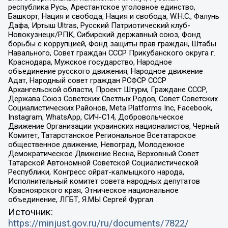
республика Русь, Арестантское уголовное единство,
Башкорт, Нация и свобода, Нация и свобода, W.H.С., Фалунь
Дафа, Иртыш Ultras, Русский Патриотический клуб-
Новокузнецк/РПК, Сибирский державный союз, Фонд
борьбы с коррупцией, Фонд защиты прав граждан, Штабы
Навального, Совет граждан СССР Прикубанского округа г.
Краснодара, Мужское государство, Народное
объединение русского движения, Народное движение
Адат, Народный совет граждан РСФСР СССР
Архангельской области, Проект Штурм, Граждане СССР,
Держава Союз Советских Светлых Родов, Совет Советских
Социалистических Районов, Meta Platforms Inc, Facebook,
Instagram, WhatsApp, СИЧ-С14, Добровольческое
Движение Организации украинских националистов, Черный
Комитет, Татарстанское Региональное Всетатарское
общественное движение, Невоград, Молодежное
Демократическое Движение Весна, Верховный Совет
Татарской Автономной Советской Социалистической
Республики, Конгресс ойрат-калмыцкого народа,
Исполнительный комитет совета народных депутатов
Красноярского края, Этническое национальное
объединение, ЛГБТ, Я.МЫ Сергей Фургал
Источник:
https://minjust.gov.ru/ru/documents/7822/