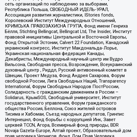
сеть организаций по наблюдению за выборами,
Республика Польша, СВОБОДНЫЙ ИДЕЛЬ-УРАЛ,
Ассоциация развития журналистики, IStories fonds,
Королевский Институт Международных Отношений,
КРИМСЬКА ПРАВОЗАХИСНА ГРУПА, Фонд имени Генриха
Бёлля, Stichting Bellingcat, Bellingcat Ltd, The Insider, Институт
правовой инициативы Центральной и Восточной Европы,
Фонд Открытой Эстонии, Calvert 22 Foundation, Канадский
украинский конгресс, Институт Макдональда-Лорье,
Украинская национальная федерация Канады,
Декабристы, Международный научный центр им Вудро
Вильсона, Свободная пресса, Возрождение, Всеукраинский
духовный центр , Риддл, Русский антивоенный комитет в
Швеции, Проект Медуза, Фонд Андрея Сахарова, Форум
свободной России, Лига Свободных Наций, Transparеncy
International, Форум Свободных Народов ПостРоссии,
Солидарность с гражданским движением в России –
Solidarus, КрымSOS, Свободный университет, Институт
государственного управления, Форум гражданского
общества Россия, Беллона, Союз жителей островов
Тисима и Хабомаи, Съезд народных депутатов, Гринпис
Интернешнл, Фонд борьбы с коррупцией Инк, Завет
церквей TCCN, Агора, Всемирный фонд природы, BDR
Novaja Gazeta-Europe, Алтай проект, Образовательный дом
прав человека Чернигов, Фонд Дом Прав Человека,