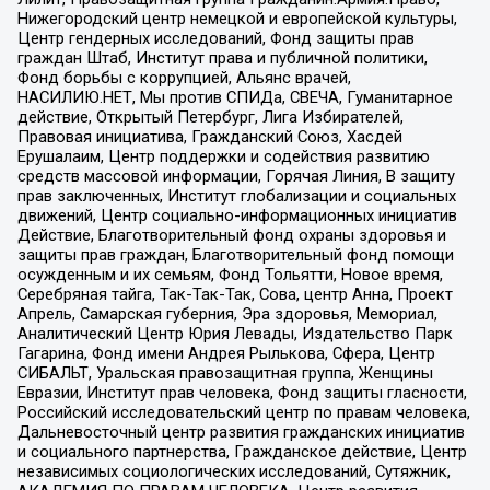
Нижегородский центр немецкой и европейской культуры,
Центр гендерных исследований, Фонд защиты прав
граждан Штаб, Институт права и публичной политики,
Фонд борьбы с коррупцией, Альянс врачей,
НАСИЛИЮ.НЕТ, Мы против СПИДа, СВЕЧА, Гуманитарное
действие, Открытый Петербург, Лига Избирателей,
Правовая инициатива, Гражданский Союз, Хасдей
Ерушалаим, Центр поддержки и содействия развитию
средств массовой информации, Горячая Линия, В защиту
прав заключенных, Институт глобализации и социальных
движений, Центр социально-информационных инициатив
Действие, Благотворительный фонд охраны здоровья и
защиты прав граждан, Благотворительный фонд помощи
осужденным и их семьям, Фонд Тольятти, Новое время,
Серебряная тайга, Так-Так-Так, Сова, центр Анна, Проект
Апрель, Самарская губерния, Эра здоровья, Мемориал,
Аналитический Центр Юрия Левады, Издательство Парк
Гагарина, Фонд имени Андрея Рылькова, Сфера, Центр
СИБАЛЬТ, Уральская правозащитная группа, Женщины
Евразии, Институт прав человека, Фонд защиты гласности,
Российский исследовательский центр по правам человека,
Дальневосточный центр развития гражданских инициатив
и социального партнерства, Гражданское действие, Центр
независимых социологических исследований, Сутяжник,