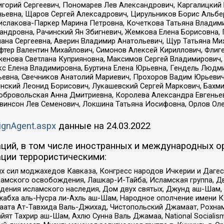
горий Сергеевич, Пономарев Лев Александрович, Каргалицкий 
ньевна, Щаров Сергей Алексадрович, Цирульников Борис Альбер
ислакова-Паркер Марина Петровна, Кочеткова Татьяна Владими
сандровна, Рачинский Ян Збигневич, Жемкова Елена Борисовна,
лана Сергеевна, Аверин Владимир Анатольевич, Щур Татьяна М
фтер Валентин Михайлович, Симонов Алексей Кириллович, Флиг
женова Светлана Куприяновна, Максимов Сергей Владимирович, 
кс Елена Владимировна, Буртина Елена Юрьевна, Гендель Людм
евна, Свечников Анатолий Мариевич, Прохоров Вадим Юрьевич
инский Леонид Борисович, Лукашевский Сергей Маркович, Бахм
Добровольская Анна Дмитриевна, Королева Александра Евгенье
евинсон Лев Семенович, Локшина Татьяна Иосифовна, Орлов Ол
ignAgent.aspx
данные на
24.03.2022
ций, в том числе иностранных и международных ор
ции террористическими:
ил моджахедов Кавказа, Конгресс народов Ичкерии и Дагеста
ламского освобождения, Лашкар-И-Тайба, Исламская группа, Дв
ения исламского наследия, Дом двух святых, Джунд аш-Шам, 
жабха аль-Нусра ли-Ахль аш-Шам, Народное ополчение имени К.
ата Ат-Тавхида Валь-Джихад, Чистопольский Джамаат, Рохнам
ят Тахрир аш-Шам, Ахлю Сунна Валь Джамаа, National Socialism