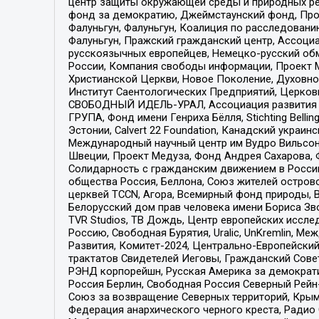
центр защиты окружающей среды и природных ресу
фонд за демократию, Джеймстаунский фонд, Прож
Фалуньгун, Фалуньгун, Коалиция по расследован
Фалуньгун, Пражский гражданский центр, Ассоци
русскоязычных европейцев, Немецко-русский об
России, Компания свободы информации, Проект М
Христианской Церкви, Новое Поколение, Духовн
Институт Саентологических Предприятий, Церков
СВОБОДНЫЙ ИДЕЛЬ-УРАЛ, Ассоциация развития ж
ГРУПА, Фонд имени Генриха Бёлля, Stichting Bellin
Эстонии, Calvert 22 Foundation, Канадский укра
Международный научный центр им Вудро Вильсона
Швеции, Проект Медуза, Фонд Андрея Сахарова, Ф
Солидарность с гражданским движением в России 
общества Россия, Беллона, Союз жителей острово
церквей TCCN, Агора, Всемирный фонд природы, B
Белорусский дом прав человека имени Бориса Зво
TVR Studios, ТВ Дождь, Центр европейских иссл
Россию, Свободная Бурятия, Uralic, UnKremlin, 
Развития, Комитет-2024, Центрально-Европейски
трактатов Свидетелей Иеговы, Гражданский Совет
РЭНД корпорейшн, Русская Америка за демократи
Россия Берлин, Свободная Россия Северный Рейн-В
Союз за возвращение Северных территорий, Крымско
Федерация анархического черного креста, Радио