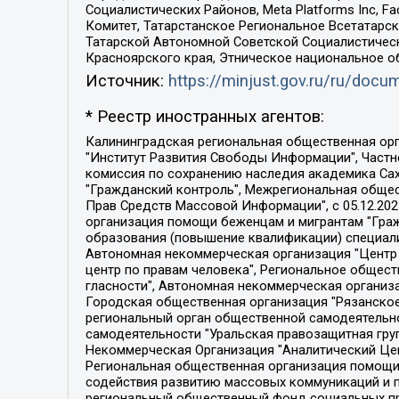
Социалистических Районов, Meta Platforms Inc, 
Комитет, Татарстанское Региональное Всетатар
Татарской Автономной Советской Социалистическ
Красноярского края, Этническое национальное о
Источник:
https://minjust.gov.ru/ru/doc
* Реестр иностранных агентов:
Калининградская региональная общественная организация "Экозащита!-Женсовет", Фонд содействия защите прав и свобод граждан "Общественный вердикт", Фонд "Институт Развития Свободы Информации", Частное учреждение "Информационное агентство МЕМО. РУ", Региональная общественная организация "Общественная комиссия по сохранению наследия академика Сахарова", Фонд поддержки свободы прессы, Санкт-Петербургская общественная правозащитная организация "Гражданский контроль", Межрегиональная общественная организация "Информационно-просветительский центр "Мемориал", Региональный Фонд "Центр Защиты Прав Средств Массовой Информации", с 05.12.2023 Фонд "Центр Защиты Прав Средств массовой информации", Региональная общественная благотворительная организация помощи беженцам и мигрантам "Гражданское содействие", Негосударственное образовательное учреждение дополнительного профессионального образования (повышение квалификации) специалистов "АКАДЕМИЯ ПО ПРАВАМ ЧЕЛОВЕКА", Свердловская региональная общественная организация "Сутяжник", Автономная некоммерческая организация "Центр независимых социологических исследований", Союз общественных объединений "Российский исследовательский центр по правам человека", Региональное общественное учреждение научно-информационный центр "МЕМОРИАЛ", Некоммерческая организация "Фонд защиты гласности", Автономная некоммерческая организация "Институт прав человека", Городская общественная организация "Екатеринбургское общество "МЕМОРИАЛ", Городская общественная организация "Рязанское историко-просветительское и правозащитное общество "Мемориал" (Рязанский Мемориал), Челябинский региональный орган общественной самодеятельности – женское общественное объединение "Женщины Евразии", Челябинский региональный орган общественной самодеятельности "Уральская правозащитная группа", Фонд содействия защите здоровья и социальной справедливости имени Андрея Рылькова, Автономная Некоммерческая Организация "Аналитический Центр Юрия Левады", Автономная некоммерческая организация социальной поддержки населения "Проект Апрель", Региональная общественная организация помощи женщинам и детям, находящимся в кризисной ситуации "Информационно-методический центр "Анна", Фонд содействия развитию массовых коммуникаций и правовому просвещению "Так-так-Так", Фонд содействия устойчивому развитию "Серебряная тайга", Свердловский региональный общественный фонд социальных проектов "Новое время", "Idel.Реалии", Кавказ.Реалии, Крым.Реалии, Телеканал Настоящее Время, Татаро-башкирская служба Радио Свобода (Azatliq Radiosi), Радио Свободная Европа/Радио Свобода (PCE/PC), "Сибирь.Реалии", "Фактограф", Благотворительный фонд помощи осужденным и их семьям, Автономная некоммерческая организация "Институт глобализации и социальных движений", Фонд "В защиту прав заключенных", Частное учреждение "Центр поддержки и содействия развитию средств массовой информации", Пензенский региональный общественный благотворительный фонд "Гражданский союз", "Север.Реалии", Некоммерческая организация Фонд "Правовая инициатива", 