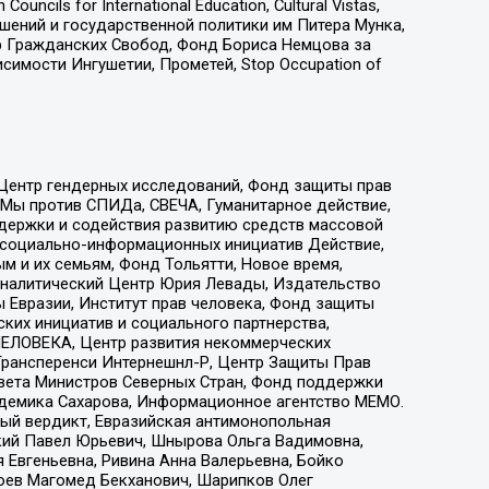
ls for International Education, Cultural Vistas,
ошений и государственной политики им Питера Мунка,
 Гражданских Свобод, Фонд Бориса Немцова за
имости Ингушетии, Прометей, Stop Occupation of
 Центр гендерных исследований, Фонд защиты прав
 Мы против СПИДа, СВЕЧА, Гуманитарное действие,
ддержки и содействия развитию средств массовой
р социально-информационных инициатив Действие,
 и их семьям, Фонд Тольятти, Новое время,
, Аналитический Центр Юрия Левады, Издательство
 Евразии, Институт прав человека, Фонд защиты
ких инициатив и социального партнерства,
ЕЛОВЕКА, Центр развития некоммерческих
 Трансперенси Интернешнл-Р, Центр Защиты Прав
овета Министров Северных Стран, Фонд поддержки
адемика Сахарова, Информационное агентство МЕМО.
ый вердикт, Евразийская антимонопольная
кий Павел Юрьевич, Шнырова Ольга Вадимовна,
 Евгеньевна, Ривина Анна Валерьевна, Бойко
хоев Магомед Бекханович, Шарипков Олег