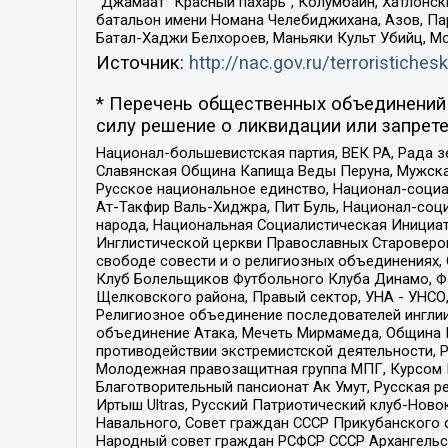
“Джамаат “Красный пахарь”, Колумбайн, Хатлонск
батальон имени Номана Челебиджихана, Азов, Па
Батал-Хаджи Белхороев, Маньяки Культ Убийц, М
Источник:
http://nac.gov.ru/terroristichesk
* Перечень общественных объединений 
силу решение о ликвидации или запрете
Национал-большевистская партия, ВЕК РА, Рада 
Славянская Община Капища Веды Перуна, Мужская
Русское национальное единство, Национал-социа
Ат-Такфир Валь-Хиджра, Пит Буль, Национал-соц
народа, Национальная Социалистическая Инициат
Инглистической церкви Православных Староверов
свободе совести и о религиозных объединениях,
Клуб Болельщиков Футбольного Клуба Динамо, Фа
Щелковского района, Правый сектор, УНА - УНСО, У
Религиозное объединение последователей инглии
объединение Атака, Мечеть Мирмамеда, Община К
противодействии экстремистской деятельности, 
Молодежная правозащитная группа МПГ, Курсом П
Благотворительный пансионат Ак Умут, Русская ре
Иртыш Ultras, Русский Патриотический клуб-Нов
Навального, Совет граждан СССР Прикубанского 
Народный совет граждан РСФСР СССР Архангельск