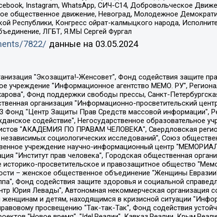
Facebook, Instagram, WhatsApp, СИЧ-С14, Добровольческое Движ
ское общественное движение, Невоград, Молодежное Демократ
ой Республики, Конгресс ойрат-калмыцкого народа, Исполнит
бъединение, ЛГБТ, Я.МЫ Сергей Фургал
uments/7822/
данные на
03.05.2024
Общество с ограниченной ответственностью "Радио Свободная Европа/Радио Свобода", Чешское информационное агентство "MEDIUM-ORIENT", Красноярская региональная общественная организация "Мы против СПИДа", Камалягин Денис Николаевич, Маркелов Сергей Евгеньевич, Пономарев Лев Александрович, Савицкая Людмила Алексеевна, Автономная некоммерческая организация "Центр по работе с проблемой насилия "НАСИЛИЮ.НЕТ", Межрегиональный профессиональный союз работников здравоохранения "Альянс врачей", Юридическое лицо, зарегистрированное в Латвийской Республике, SIA "Medusa Project" (регистрационный номер 40103797863, дата регистрации 10.06.2014), Некоммерческая организация "Фонд по борьбе с коррупцией", Автономная некоммерческая организация "Институт права и публичной политики", Баданин Роман Сергеевич, Гликин Максим Александрович, Железнова Мария Михайловна, Лукьянова Юлия Сергеевна, Маетная Елизавета Витальевна, Маняхин Петр Борисович, Чуракова Ольга Владимировна, Ярош Юлия Петровна, Юридическое лицо "The Insider SIA", зарегистрированное в Риге, Латвийская Республика (дата регистрации 26.06.2015), являющееся администратором доменного имени интернет-издания "The Insider SIA", https://theins.ru, Постернак Алексей Евгеньевич, Рубин Михаил Аркадьевич, Анин Роман Александрович, Юридическое лицо Istories fonds, зарегистрированное в Латвийской Республике (регистрационный номер 50008295751, дата регистрации 24.02.2020), Великовский Дмитрий Александрович, Долинина Ирина Николаевна, Мароховская Алеся Алексеевна, Шлейнов Роман Юрьевич, Шмагун Олеся Валентиновна, Общество с ограниченной ответственностью "Альтаир 2021", Общество с ограниченной ответственностью "Вега 2021", Общество с ограниченной ответственностью "Главный редактор 2021", Общество с ограниченной ответственностью "Ромашки монолит", Важенков Артем Валерьевич, Ивановская областная общественная организация "Центр гендерных исследований", Гурман Юрий Альбертович, Медиапроект "ОВД-Инфо", Егоров Владимир Владимирович, Жилинский Владимир Александрович, Общество с ограниченной ответственностью "ЗП", Иванова София Юрьевна, Карезина Инна Павловна, Кильтау Екатерина Викторовна, Петров Алексей Викторович, Пискунов Сергей Евгеньевич, Смирнов Сергей Сергеевич, Тихонов Михаил Сергеевич, Общество с ограниченной ответственностью "ЖУРНАЛИСТ-ИНОСТРАННЫЙ АГЕНТ", Арапова Галина Юрьевна, Вольтская Татьяна Анатольевна, Американская компания "Mason G.E.S. Anonymous Foundation" (США), являющаяся владельцем интернет-издания https://mnews.world/, Компания "Stichting Bellingcat", зарегистрированная в Нидерландах (дата регистрации 11.07.2018), Захаров Андрей Вячеславович, Клепиковская Екатерина Дмитриевна, Общество с ограниченной ответственностью "МЕМО", Перл Роман Александрович, Симонов Евгений Алексеевич, Соловьева Елена Анатольевна, Сотников Даниил Владимирович, Сурначева Елизавета Дмитриевна, Автономная некоммерческая организация по защите прав человека и информированию населения "Якутия – Наше Мнение", Общество с ограниченной ответственностью "Москоу диджитал медиа", с 26.01.2023 Общество с ограниченной ответственностью "Чайка Белые сады", Ветошкина Валерия Валерьевна, Заговора Максим Александрович, Межрегиональное общественное движение "Российская ЛГБТ - сеть", Оленичев Максим Владимирович, Павлов Иван Юрьевич, Скворцова Елена Сергеевна, Общество с ограниченной ответственностью "Как бы инагент", Кочетков Игорь Викторович, Общество с ограниченной ответственностью "Честные выборы", Еланчик Олег Александрович, Общество с ограниченной ответственностью "Нобелевский призыв", Гималова Регина Эмилевна, Григорьев Андрей Валерьевич, Григорьева Алина Александровна, Ассоциация по содействию защите прав призывников, альтернативнослужащих и военнослужащих "Правозащитная группа "Гражданин.Армия.Право", Хисамова Регина Фаритовна, Автономная некоммерческая организация по реализа