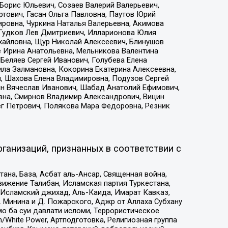
Борис Юльевич, Созаев Валерий Валерьевич,
тович, Гасан Ольга Павловна, Паутов Юрий
ровна, Чуркина Наталья Валерьевна, Акимова
 Гудков Лев Дмитриевич, Илларионова Юлия
ихайловна, Щур Николай Алексеевич, Блинушов
е Ирина Анатольевна, Мельникова Валентина
Беляев Сергей Иванович, Голубева Елена
ила Залмановна, Кокорина Екатерина Алексеевна,
, Шахова Елена Владимировна, Подузов Сергей
ин Вячеслав Иванович, Шабад Анатолий Ефимович,
вна, Смирнов Владимир Александрович, Вицин
ег Петрович, Полякова Мара Федоровна, Резник
ганизаций, признанных в соответствии с
на, База, Асбат аль-Ансар, Священная война,
ижение Талибан, Исламская партия Туркестана,
Исламский джихад, Аль-Каида, Имарат Кавказ,
 Минина и Д. Пожарского, Аджр от Аллаха Субхану
о ба суи давлати исломи, Террористическое
/White Power, Артподготовка, Религиозная группа