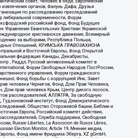
нтический совет, Человек в беде, Европейский
 извлечения органов, Фалунь Дафа, Друзья
рганизация по расследованию преследований
тр либеральной современности, Форум
 Оксфордский российский фонд, Фонд Будущее
е Управление Евангельских Христиан Украинской
еждународное христианское движение, Всемирный
людению за выборами, Республика Польша,
народных Отношений, КРИМСЬКА ПРАВОЗАХИСНА
ы Центральной и Восточной Европы, Фонд Открытой
иональная федерация Канады, Декабристы,
тр , Риддл, Русский антивоенный комитет в
nternational, Форум Свободных Народов ПостРоссии,
дарственного управления, Форум гражданского
рнешнл, Фонд борьбы с коррупцией Инк, Завет
прав человека Чернигов, Фонд Дом Прав Человека,
н, Дом прав человека Крым, Центр дикого лосося,
стов расследователей, АЛЛАТРА, За свободную
д, Гудзоновский институт, Фонд Демократического
сследований, Общество Сторожевой башни, Библии и
сточная Европа, Российский комитет действия,
-расследователей, Служба поддержки, Свободная
 Russie-Libertes, La Asocicion de Rusos Libres,
an Election Monitor, Article 19, Мнение медиа,
Европы, Фонд имени Фридриха Эберта, XZ gGmbH,