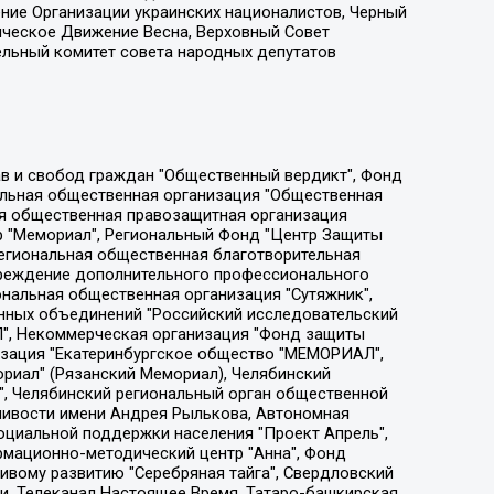
ение Организации украинских националистов, Черный
ическое Движение Весна, Верховный Совет
ельный комитет совета народных депутатов
ции социально-правовых программ "Лилит", Дальневосточное общественное движение "Маяк", Санкт-Петербургская ЛГБТ-инициативная группа "Выход", Инициативная группа ЛГБТ+ "Реверс", Алексеев Андрей Викторович, Бекбулатова Таисия Львовна, Беляев Иван Михайлович, Владыкина Елена Сергеевна, Гельман Марат Александрович, Никульшина Вероника Юрьевна, Толоконникова Надежда Андреевна, Шендерович Виктор Анатольевич, Общество с ограниченной ответственностью "Данное сообщение", Общество с ограниченной ответственностью Издательский дом "Новая глава", Айнбиндер Александра Александровна, Московский комьюнити-центр для ЛГБТ+инициатив, Благотворительный фонд развития филантропии, Deutsche Welle (Германия, Kurt-Schumacher-Strasse 3, 53113 Bonn), Борзунова Мария Михайловна, Воробьев Виктор Викторович, Голубева Анна Львовна, Константинова Алла Михайловна, Малкова Ирина Владимировна, Мурадов Мурад Абдулгалимович, Осетинская Елизавета Николаевна, Понасенков Евгений Николаевич, Ганапольский Матвей Юрьевич, Киселев Евгений Алексеевич, Борухович Ирина Григорьевна, Дремин Иван Тимофеевич, Дубровский Дмитрий Викторович, Красноярская региональная общественная организация поддержки и развития альтернативных образовательных технологий и межкультурных коммуникаций "ИНТЕРРА", Маяковская Екатерина Алексеевна, Фейгин Марк Захарович, Филимонов Андрей Викторович, Дзугкоева Регина Николаевна, Доброхотов Роман Александрович, Дудь Юрий Александрович, Елкин Сергей Владимирович, Кругликов Кирилл Игоревич, Сабунаева Мария Леонидовна, Семенов Алексей Владимирович, Шаинян Карен Багратович, Шульман Екатерина Михайловна, Асафьев Артур Валерьевич, Вахштайн Виктор Семенович, Венедиктов Алексей Алексеевич, Лушникова Екатерина Евгеньевна, Волков Леонид Михайлович, Невзоров Александр Глебович, Пархоменко Сергей Борисович, Сироткин Ярослав Николаевич, Кара-Мурза Владимир Владимирович, Баранова Наталья Владимировна, Гозман Леонид Яковлевич, Кагарлицкий Борис Юльевич, Климарев Михаил Валерьевич, Милов Владимир Станиславович, Автономная некоммерческая организация Краснодарский центр современного искусства "Типография", Моргенштерн Алишер Тагирович, Соболь Любовь Эдуардовна, Общество с ограниченной ответственностью "ЛИЗА НОРМ", Каспаров Гарри Кимович, Ходорковский Михаил Борисович, Общество с ограниченной ответственностью "Апрельские тезисы", Данилович Ирина Брониславовна, Кашин Олег Владимирович, Петров Николай Владимирович, Пивоваров Алексей Владимирович, Соколов Михаил Владимирович, Цветкова Юлия Владимировна, Чичваркин Евгений Александрович, Комитет против пыток/Команда против пыток, Общество с ограниченной ответственностью "Первый научный", Общество с ограниченной ответственностью "Вертолет и ко", Белоцерковская Вероника Борисовна, Кац Максим Евгеньевич, Лазарева Татьяна Юрьевна, Шаведдинов Руслан Табризович, Яшин Илья Валерьевич, Общество с ограниченной ответственностью "Иноагент ААВ", Алешковский Дмитрий Петрович, Альбац Евгения Марковна, Быков Дмитрий Львович, Галямина Юлия Евгеньевна, Лойко Сергей Леонидович, Мартынов Кирилл Константинович, Медведев Сергей Александрович, Крашенинников Федор Геннадиевич, Гордеева Катерина Вл