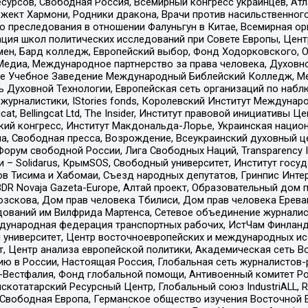
рсов, Свободная Россия, Всемирный конгресс украинцев, Атла
ект Хармони, Родники дракона, Врачи против насильственного
ию преследования в отношении Фалуньгун в Китае, Всемирная о
ация школ политических исследований при Совете Европы, Цен
мен, Бард колледж, Европейский выбор, Фонд Ходорковского,
едиа, Международное партнерство за права человека, Духовно
ое Учебное Заведение Международный Библейский Колледж, М
ь Духовной Технологии, Европейская сеть организаций по наб
урналистики, IStories fonds, Королевский Институт Между
gcat, Bellingcat Ltd, The Insider, Институт правовой инициатив
инский конгресс, Институт Макдональда-Лорье, Украинская нац
, Свободная пресса, Возрождение, Всеукраинский духовный цен
орум свободной России, Лига Свободных Наций, Transparеncy I
– Solidarus, КрымSOS, Свободный университет, Институт госу
в Тисима и Хабомаи, Съезд народных депутатов, Гринпис Инте
DR Novaja Gazeta-Europe, Алтай проект, Образовательный дом 
зскова, Дом прав человека Тбилиси, Дом прав человека Ерева
едований им Вилфрида Мартенса, Сетевое объединение журнали
Международная федерация транспортных рабочих, ИстЧам Финлан
й университет, Центр восточноевропейских и международных и
, Центр анализа европейской политики, Академическая сеть Во
ю в России, Настоящая Россия, Глобальная сеть журналистов
естфалия, Фонд глобальной помощи, Антивоенный комитет России,
татарский Ресурсный Центр, Глобальный союз IndustriALL, Russi
 Свободная Европа, Германское общество изучения Восточной 