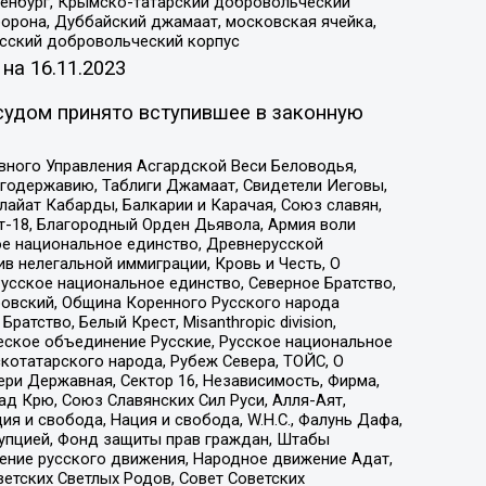
Оренбург, Крымско-татарский добровольческий
орона, Дуббайский джамаат, московская ячейка,
усский добровольческий корпус
 на
16.11.2023
судом принято вступившее в законную
вного Управления Асгардской Веси Беловодья,
годержавию, Таблиги Джамаат, Свидетели Иеговы,
айат Кабарды, Балкарии и Карачая, Союз славян,
т-18, Благородный Орден Дьявола, Армия воли
ое национальное единство, Древнерусской
 нелегальной иммиграции, Кровь и Честь, О
усское национальное единство, Северное Братство,
ровский, Община Коренного Русского народа
атство, Белый Крест, Misanthropic division,
еское объединение Русские, Русское национальное
котатарского народа, Рубеж Севера, ТОЙС, О
ри Державная, Сектор 16, Независимость, Фирма,
д Крю, Союз Славянских Сил Руси, Алля-Аят,
я и свобода, Нация и свобода, W.H.С., Фалунь Дафа,
рупцией, Фонд защиты прав граждан, Штабы
ение русского движения, Народное движение Адат,
етских Светлых Родов, Совет Советских