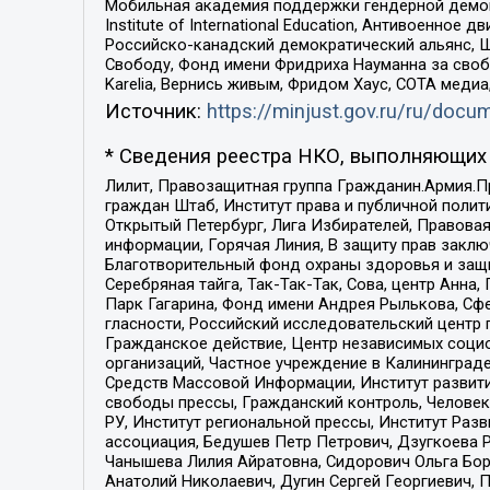
Мобильная академия поддержки гендерной демократи
Institute of International Education, Антивоенн
Российско-канадский демократический альянс, 
Свободу, Фонд имени Фридриха Науманна за свобо
Karelia, Вернись живым, Фридом Хаус, СОТА меди
Источник:
https://minjust.gov.ru/ru/doc
* Сведения реестра НКО, выполняющих 
Лилит, Правозащитная группа Гражданин.Армия.П
граждан Штаб, Институт права и публичной поли
Открытый Петербург, Лига Избирателей, Правова
информации, Горячая Линия, В защиту прав закл
Благотворительный фонд охраны здоровья и защи
Серебряная тайга, Так-Так-Так, Сова, центр Анн
Парк Гагарина, Фонд имени Андрея Рылькова, Сф
гласности, Российский исследовательский центр 
Гражданское действие, Центр независимых соци
организаций, Частное учреждение в Калининград
Средств Массовой Информации, Институт развити
свободы прессы, Гражданский контроль, Человек
РУ, Институт региональной прессы, Институт Ра
ассоциация, Бедушев Петр Петрович, Дзугкоева 
Чанышева Лилия Айратовна, Сидорович Ольга Бори
Анатолий Николаевич, Дугин Сергей Георгиевич, 