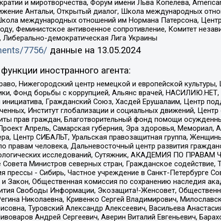
и и миротворчества, Форум имени Льва Копелева, American Counci
ое движение Антальи, Открытый диалог, Школа международных отн
Школа международных отношений им Нормана Патерсона, Центр
ду, Феминистское антивоенное сопротивление, Комитет независ
а, Либерально-демократическая Лига Украины
uments/7756/
данные на
13.05.2024
функции иностранного агента:
раво, Нижегородский центр немецкой и европейской культуры,
тики, Фонд борьбы с коррупцией, Альянс врачей, НАСИЛИЮ.НЕТ,
я инициатива, Гражданский Союз, Хасдей Ерушалаим, Центр по
юченных, Институт глобализации и социальных движений, Цент
ты прав граждан, Благотворительный фонд помощи осужденным
а, Проект Апрель, Самарская губерния, Эра здоровья, Мемориал
ера, Центр СИБАЛЬТ, Уральская правозащитная группа, Женщины
по правам человека, Дальневосточный центр развития гражданс
ологических исследований, Сутяжник, АКАДЕМИЯ ПО ПРАВАМ Ч
е Совета Министров северных стран, Гражданское содействие,
я прессы - Сибирь, Частное учреждение в Санкт-Петербурге С
 и Закон, Общественная комиссия по сохранению наследия ак
звития Свободы Информации, Экозащита!-Женсовет, Общественн
Регина Николаевна, Кривенко Сергей Владимирович, Милославс
совна, Туровский Александр Алексеевич, Васильева Анастасия
Пивоваров Андрей Сергеевич, Аверин Виталий Евгеньевич, Бара