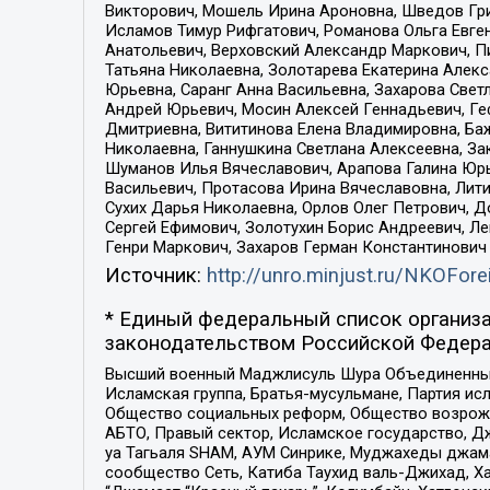
Викторович, Мошель Ирина Ароновна, Шведов Гри
Исламов Тимур Рифгатович, Романова Ольга Евге
Анатольевич, Верховский Александр Маркович, П
Татьяна Николаевна, Золотарева Екатерина Алек
Юрьевна, Саранг Анна Васильевна, Захарова Свет
Андрей Юрьевич, Мосин Алексей Геннадьевич, Ге
Дмитриевна, Вититинова Елена Владимировна, Ба
Николаевна, Ганнушкина Светлана Алексеевна, За
Шуманов Илья Вячеславович, Арапова Галина Юрь
Васильевич, Протасова Ирина Вячеславовна, Лит
Сухих Дарья Николаевна, Орлов Олег Петрович, 
Сергей Ефимович, Золотухин Борис Андреевич, Л
Генри Маркович, Захаров Герман Константинович
Источник:
http://unro.minjust.ru/NKOFore
* Единый федеральный список организа
законодательством Российской Федера
Высший военный Маджлисуль Шура Объединенных с
Исламская группа, Братья-мусульмане, Партия ис
Общество социальных реформ, Общество возрожд
АБТО, Правый сектор, Исламское государство, Д
уа Тагьаля SHAM, АУМ Синрике, Муджахеды джама
сообщество Сеть, Катиба Таухид валь-Джихад, Хай