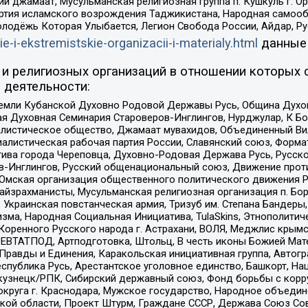
ий джамаат, Мусульманская религиозная группа п. Кушкуль г. 
ртия исламского возрождения Таджикистана, Народная самооб
олодёжь Которая Улыбается, Легион Свобода России, Айдар, Р
ie-i-ekstremistskie-organizacii-i-materialy.html
данные
и религиозных организаций в отношении которых 
 деятельности:
земли Кубанской Духовно Родовой Державы Русь, Община Духо
 Духовная Семинария Староверов-Инглингов, Нурджулар, К Бо
листическое общество, Джамаат мувахидов, Объединенный Вил
иалистическая рабочая партия России, Славянский союз, Форма
ива города Череповца, Духовно-Родовая Держава Русь, Русск
-Инглингов, Русский общенациональный союз, Движение против
 Омская организация общественного политического движения Р
йзрахманисты, Мусульманская религиозная организация п. Бо
краинская повстанческая армия, Тризуб им. Степана Бандеры, Бр
зма, Народная Социальная Инициатива, TulaSkins, Этнополитич
оренного Русского народа г. Астрахани, ВОЛЯ, Меджлис крымс
РЕВТАТПОД, Артподготовка, Штольц, В честь иконы Божией Мате
равды и Единения, Каракольская инициативная группа, Автогра
спублика Русь, Арестантское уголовное единство, Башкорт, Наци
окузнецк/РПК, Сибирский державный союз, Фонд борьбы с кор
округа г. Краснодара, Мужское государство, Народное объедин
ой области, Проект Штурм, Граждане СССР, Держава Союз Сов