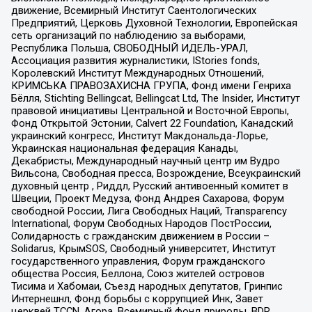
движение, Всемирный Институт Саентологических
Предприятий, Церковь Духовной Технологии, Европейская
сеть организаций по наблюдению за выборами,
Республика Польша, СВОБОДНЫЙ ИДЕЛЬ-УРАЛ,
Ассоциация развития журналистики, IStories fonds,
Королевский Институт Международных Отношений,
КРИМСЬКА ПРАВОЗАХИСНА ГРУПА, Фонд имени Генриха
Бёлля, Stichting Bellingcat, Bellingcat Ltd, The Insider, Институт
правовой инициативы Центральной и Восточной Европы,
Фонд Открытой Эстонии, Calvert 22 Foundation, Канадский
украинский конгресс, Институт Макдональда-Лорье,
Украинская национальная федерация Канады,
Декабристы, Международный научный центр им Вудро
Вильсона, Свободная пресса, Возрождение, Всеукраинский
духовный центр , Риддл, Русский антивоенный комитет в
Швеции, Проект Медуза, Фонд Андрея Сахарова, Форум
свободной России, Лига Свободных Наций, Transparеncy
International, Форум Свободных Народов ПостРоссии,
Солидарность с гражданским движением в России –
Solidarus, КрымSOS, Свободный университет, Институт
государственного управления, Форум гражданского
общества Россия, Беллона, Союз жителей островов
Тисима и Хабомаи, Съезд народных депутатов, Гринпис
Интернешнл, Фонд борьбы с коррупцией Инк, Завет
церквей TCCN, Агора, Всемирный фонд природы, BDR