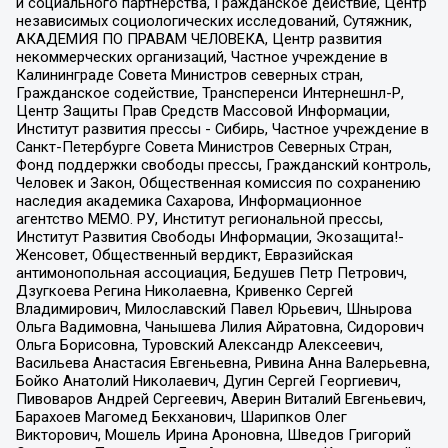
и социального партнерства, Гражданское действие, Центр
независимых социологических исследований, Сутяжник,
АКАДЕМИЯ ПО ПРАВАМ ЧЕЛОВЕКА, Центр развития
некоммерческих организаций, Частное учреждение в
Калининграде Совета Министров северных стран,
Гражданское содействие, Трансперенси Интернешнл-Р,
Центр Защиты Прав Средств Массовой Информации,
Институт развития прессы - Сибирь, Частное учреждение в
Санкт-Петербурге Совета Министров Северных Стран,
Фонд поддержки свободы прессы, Гражданский контроль,
Человек и Закон, Общественная комиссия по сохранению
наследия академика Сахарова, Информационное
агентство МЕМО. РУ, Институт региональной прессы,
Институт Развития Свободы Информации, Экозащита!-
Женсовет, Общественный вердикт, Евразийская
антимонопольная ассоциация, Бедушев Петр Петрович,
Дзугкоева Регина Николаевна, Кривенко Сергей
Владимирович, Милославский Павел Юрьевич, Шнырова
Ольга Вадимовна, Чанышева Лилия Айратовна, Сидорович
Ольга Борисовна, Туровский Александр Алексеевич,
Васильева Анастасия Евгеньевна, Ривина Анна Валерьевна,
Бойко Анатолий Николаевич, Дугин Сергей Георгиевич,
Пивоваров Андрей Сергеевич, Аверин Виталий Евгеньевич,
Барахоев Магомед Бекханович, Шарипков Олег
Викторович, Мошель Ирина Ароновна, Шведов Григорий