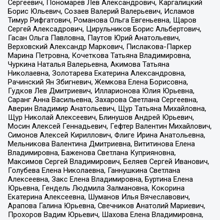
Сергеевич, Пономарев Лев Александрович, Каргалицкий
Борис Юльевич, Созаев Валерий Валерьевич, Исламов
Тимур Рифгатович, Романова Ольга Евгеньевна, Щаров
Сергей Алексадрович, Цирульников Борис Альбертович,
Гасан Ольга Павловна, Паутов Юрий Анатольевич,
Верховский Александр Маркович, Пислакова-Паркер
Марина Петровна, Кочеткова Татьяна Владимировна,
Чуркина Наталья Валерьевна, Акимова Татьяна
Николаевна, Золотарева Екатерина Александровна,
Рачинский Ян Збигневич, Жемкова Елена Борисовна,
Гудков Лев Дмитриевич, Илларионова Юлия Юрьевна,
Саранг Анна Васильевна, Захарова Светлана Сергеевна,
Аверин Владимир Анатольевич, Щур Татьяна Михайловна,
Щур Николай Алексеевич, Блинушов Андрей Юрьевич,
Мосин Алексей Геннадьевич, Гефтер Валентин Михайлович,
Симонов Алексей Кириллович, Флиге Ирина Анатольевна,
Мельникова Валентина Дмитриевна, Вититинова Елена
Владимировна, Баженова Светлана Куприяновна,
Максимов Сергей Владимирович, Беляев Сергей Иванович,
Голубева Елена Николаевна, Ганнушкина Светлана
Алексеевна, Закс Елена Владимировна, Буртина Елена
Юрьевна, Гендель Людмила Залмановна, Кокорина
Екатерина Алексеевна, Шуманов Илья Вячеславович,
Арапова Галина Юрьевна, Свечников Анатолий Мариевич,
Прохоров Вадим Юрьевич, Шахова Елена Владимировна,