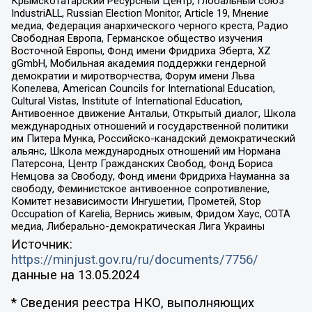
Крымскотатарский Ресурсный Центр, Глобальный союз
IndustriALL, Russian Election Monitor, Article 19, Мнение
медиа, Федерация анархического черного креста, Радио
Свободная Европа, Германское общество изучения
Восточной Европы, Фонд имени Фридриха Эберта, XZ
gGmbH, Мобильная академия поддержки гендерной
демократии и миротворчества, Форум имени Льва
Копелева, American Councils for International Education,
Cultural Vistas, Institute of International Education,
Антивоенное движение Антальи, Открытый диалог, Школа
международных отношений и государственной политики
им Питера Мунка, Российско-канадский демократический
альянс, Школа международных отношений им Нормана
Патерсона, Центр Гражданских Свобод, Фонд Бориса
Немцова за Свободу, Фонд имени Фридриха Науманна за
свободу, Феминистское антивоенное сопротивление,
Комитет независимости Ингушетии, Прометей, Stop
Occupation of Karelia, Вернись живым, Фридом Хаус, СОТА
медиа, Либерально-демократическая Лига Украины
Источник:
https://minjust.gov.ru/ru/documents/7756/
данные на
13.05.2024
* Сведения реестра НКО, выполняющих