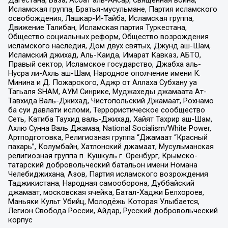
Дагестана, База, Асбат аль-Ансар, Священная война,
Исламская группа, Братья-мусульмане, Партия исламского
освобождения, Лашкар-И-Тайба, Исламская группа,
Движение Талибан, Исламская партия Туркестана,
Общество социальных реформ, Общество возрождения
исламского наследия, Дом двух святых, Джунд аш-Шам,
Исламский джихад, Аль-Каида, Имарат Кавказ, АБТО,
Правый сектор, Исламское государство, Джабха аль-
Нусра ли-Ахль аш-Шам, Народное ополчение имени К.
Минина и Д. Пожарского, Аджр от Аллаха Субхану уа
Тагьаля SHAM, АУМ Синрике, Муджахеды джамаата Ат-
Тавхида Валь-Джихад, Чистопольский Джамаат, Рохнамо
ба суи давлати исломи, Террористическое сообщество
Сеть, Катиба Таухид валь-Джихад, Хайят Тахрир аш-Шам,
Ахлю Сунна Валь Джамаа, National Socialism/White Power,
Артподготовка, Религиозная группа “Джамаат “Красный
пахарь”, Колумбайн, Хатлонский джамаат, Мусульманская
религиозная группа п. Кушкуль г. Оренбург, Крымско-
татарский добровольческий батальон имени Номана
Челебиджихана, Азов, Партия исламского возрождения
Таджикистана, Народная самооборона, Дуббайский
джамаат, московская ячейка, Батал-Хаджи Белхороев,
Маньяки Культ Убийц, Молодёжь Которая Улыбается,
Легион Свобода России, Айдар, Русский добровольческий
корпус