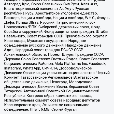
Автоград Крю, Союз Славянских Сил Руси, Алля-Аят,
Благотворительный пансионат Ак Умут, Русская
республика Русь, Арестантское уголовное единство,
Башкорт, Нация и свобода, Нация и свобода, W.H.С., Фалунь
Дафа, Иртыш Ultras, Русский Патриотический клуб-
Новокузнецк/РПК, Сибирский державный союз, Фонд
борьбы с коррупцией, Фонд защиты прав граждан, Штабы
Навального, Совет граждан СССР Прикубанского округа г.
Краснодара, Мужское государство, Народное
объединение русского движения, Народное движение
Адат, Народный совет граждан РСФСР СССР
Архангельской области, Проект Штурм, Граждане СССР,
Держава Союз Советских Светлых Родов, Совет Советских
Социалистических Районов, Meta Platforms Inc, Facebook,
Instagram, WhatsApp, СИЧ-С14, Добровольческое
Движение Организации украинских националистов, Черный
Комитет, Татарстанское Региональное Всетатарское
общественное движение, Невоград, Молодежное
Демократическое Движение Весна, Верховный Совет
Татарской Автономной Советской Социалистической
Республики, Конгресс ойрат-калмыцкого народа,
Исполнительный комитет совета народных депутатов
Красноярского края, Этническое национальное
объединение, ЛГБТ, Я.МЫ Сергей Фургал