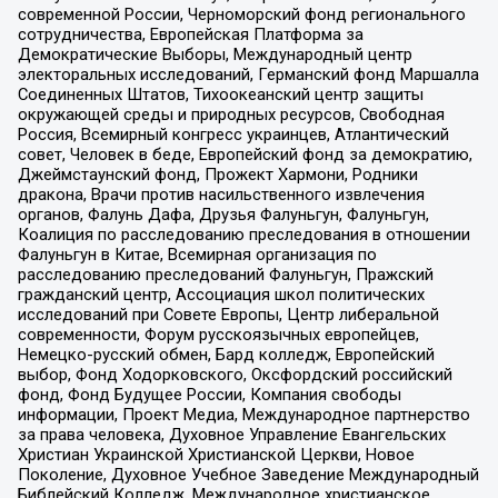
современной России, Черноморский фонд регионального
сотрудничества, Европейская Платформа за
Демократические Выборы, Международный центр
электоральных исследований, Германский фонд Маршалла
Соединенных Штатов, Тихоокеанский центр защиты
окружающей среды и природных ресурсов, Свободная
Россия, Всемирный конгресс украинцев, Атлантический
совет, Человек в беде, Европейский фонд за демократию,
Джеймстаунский фонд, Прожект Хармони, Родники
дракона, Врачи против насильственного извлечения
органов, Фалунь Дафа, Друзья Фалуньгун, Фалуньгун,
Коалиция по расследованию преследования в отношении
Фалуньгун в Китае, Всемирная организация по
расследованию преследований Фалуньгун, Пражский
гражданский центр, Ассоциация школ политических
исследований при Совете Европы, Центр либеральной
современности, Форум русскоязычных европейцев,
Немецко-русский обмен, Бард колледж, Европейский
выбор, Фонд Ходорковского, Оксфордский российский
фонд, Фонд Будущее России, Компания свободы
информации, Проект Медиа, Международное партнерство
за права человека, Духовное Управление Евангельских
Христиан Украинской Христианской Церкви, Новое
Поколение, Духовное Учебное Заведение Международный
Библейский Колледж, Международное христианское