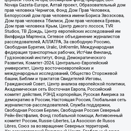
Novaja Gazeta-Europe, Алтай проект, Образовательный дом
прав человека Чернигов, Фонд Дом Прав Человека,
Белорусский дом прав человека имени Бориса Звозскова,
Дом прав человека Тбилиси, Дом прав человека Ереван,
Дом прав человека Крым, Центр дикого лосося, TVR
Studios, ТВ Дождь, Центр европейских исследований им
Вилфрида Мартенса, Сетевое объединение журналистов
расследователей, АЛЛАТРА, За свободную Россию,
Свободная Бурятия, Uralic, UnKremlin, Международная
федерация транспортных рабочих, ИстЧам Финланд,
Гудзоновский институт, Фонд Демократического
Развития, Комитет-2024, Центрально-Европейский
университет, Центр восточноевропейских и
международных исследований, Общество Сторожевой
башни, Библии и трактатов Свидетелей Иеговы,
Гражданский Совет, Центр анализа европейской политики,
Академическая сеть Восточная Европа, Российский
комитет действия, РЭНД корпорейшн, Русская Америка за
демократию в России, Настоящая Россия, Глобальная сеть
журналистов-расследователей, Служба поддержки,
Свободная Россия Берлин, Свободная Россия Северный
Рейн-Вестфалия, Фонд глобальной помощи, Антивоенный
комитет России, Russie-Libertes, La Asocicion de Rusos
Libres, Союз за возвращение Северных территорий,