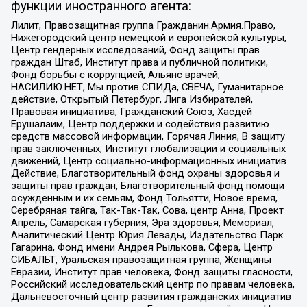
функции иностранного агента:
Лилит, Правозащитная группа Гражданин.Армия.Право,
Нижегородский центр немецкой и европейской культуры,
Центр гендерных исследований, Фонд защиты прав
граждан Штаб, Институт права и публичной политики,
Фонд борьбы с коррупцией, Альянс врачей,
НАСИЛИЮ.НЕТ, Мы против СПИДа, СВЕЧА, Гуманитарное
действие, Открытый Петербург, Лига Избирателей,
Правовая инициатива, Гражданский Союз, Хасдей
Ерушалаим, Центр поддержки и содействия развитию
средств массовой информации, Горячая Линия, В защиту
прав заключенных, Институт глобализации и социальных
движений, Центр социально-информационных инициатив
Действие, Благотворительный фонд охраны здоровья и
защиты прав граждан, Благотворительный фонд помощи
осужденным и их семьям, Фонд Тольятти, Новое время,
Серебряная тайга, Так-Так-Так, Сова, центр Анна, Проект
Апрель, Самарская губерния, Эра здоровья, Мемориал,
Аналитический Центр Юрия Левады, Издательство Парк
Гагарина, Фонд имени Андрея Рылькова, Сфера, Центр
СИБАЛЬТ, Уральская правозащитная группа, Женщины
Евразии, Институт прав человека, Фонд защиты гласности,
Российский исследовательский центр по правам человека,
Дальневосточный центр развития гражданских инициатив