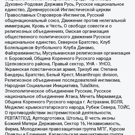
Духовно-Родовая Держава Русь, Русское национальное
единство, Древнерусской Инглистической церкви
Православных Староверов-Инглингов, Русский
общенациональный союз, Движение против нелегальной
иммиграции, Кровь и Честь, О свободе совести и о
религиозных объединениях, Омская организация
общественного политического движения Русское
национальное единство, Северное Братство, Клуб
Болельщиков Футбольного Клуба Динамо,
Файзрахманисты, Мусульманская религиозная организация
п. Боровский, Община Коренного Русского народа
Щелковского района, Правый сектор, УНА - УНСО,
Украинская повстанческая армия, Тризуб им. Степана
Бандеры, Братство, Белый Крест, Misanthropic division,
Религиозное объединение последователей инглиизма,
Народная Социальная Инициатива, TulaSkins,
Этнополитическое объединение Русские, Русское
национальное объединение Атака, Мечеть Мирмамеда,
Община Коренного Русского народа г. Астрахани, ВОЛЯ,
Меджлис крымскотатарского народа, Рубеж Севера, ТОЙС,
О противодействии экстремистской деятельности,
РЕВТАТПОД, Артподготовка, Штольц, В честь иконы
Божией Матери Державная, Сектор 16, Независимость,
Фирма, Молодежная правозащитная группа МПГ, Курсом
Правды и Единения, Каракольская инициативная группа,