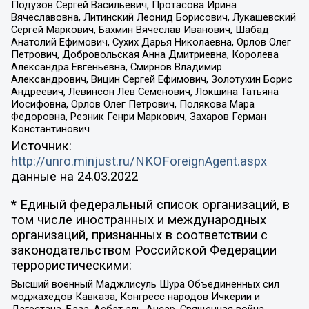
Подузов Сергей Васильевич, Протасова Ирина
Вячеславовна, Литинский Леонид Борисович, Лукашевский
Сергей Маркович, Бахмин Вячеслав Иванович, Шабад
Анатолий Ефимович, Сухих Дарья Николаевна, Орлов Олег
Петрович, Добровольская Анна Дмитриевна, Королева
Александра Евгеньевна, Смирнов Владимир
Александрович, Вицин Сергей Ефимович, Золотухин Борис
Андреевич, Левинсон Лев Семенович, Локшина Татьяна
Иосифовна, Орлов Олег Петрович, Полякова Мара
Федоровна, Резник Генри Маркович, Захаров Герман
Константинович
Источник:
http://unro.minjust.ru/NKOForeignAgent.aspx
данные на
24.03.2022
* Единый федеральный список организаций, в
том числе иностранных и международных
организаций, признанных в соответствии с
законодательством Российской Федерации
террористическими:
Высший военный Маджлисуль Шура Объединенных сил
моджахедов Кавказа, Конгресс народов Ичкерии и