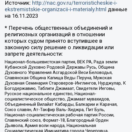
Источник:
http://nac.gov.ru/terroristicheskie-i-
ekstremistskie-organizacii-i-materialy.html
данные
на
16.11.2023
* Перечень общественных объединений и
религиозных организаций в отношении
которых судом принято вступившее в
законную силу решение о ликвидации или
запрете деятельности:
Национал-большевистская партия, ВЕК РА, Рада земли
Кубанской Духовно Родовой Державы Русь, Община
Духовного Управления Асгардской Веси Беловодья,
Славянская Община Капища Веды Перуна, Мужская
Духовная Семинария Староверов-Инглингов, Нурджулар, К
Богодержавию, Таблиги Джамаат, Свидетели Иеговы,
Русское национальное единство, Национал-
социалистическое общество, Джамаат мувахидов,
Объединенный Вилайат Кабарды, Балкарии и Карачая,
Союз славян, Ат-Такфир Валь-Хиджра, Пит Буль,
Национал-социалистическая рабочая партия России,
Славянский союз, Формат-18, Благородный Орден
Дьявола, Армия воли народа, Национальная
Социалистическая Инициатива города Череповца,