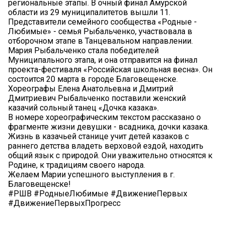
региональные этапы. В очный финал Амурской
области из 29 муниципалитетов вышли 11.
Представители семейного сообщества «Родные -
Любимые» - семья Рыбальченко, участвовала в
отборочном этапе в Танцевальном направлении.
Мария Рыбальченко стала победителей
Муниципального этапа, и она отправится на финал
проекта-фестиваля «Российская школьная весна». Он
состоится 20 марта в городе Благовещенске.
Хореографы Елена Анатольевна и Дмитрий
Дмитриевич Рыбальченко поставили женский
казачий сольный танец «Дочка казака».
В номере хореографическим текстом рассказано о
фрагменте жизни девушки - всадника, дочки казака.
Жизнь в казачьей станице учит детей казаков с
раннего детства владеть верховой ездой, находить
общий язык с природой. Они уважительно относятся к
Родине, к традициям своего народа.
Желаем Марии успешного выступления в г.
Благовещенске!
#РШВ #РодныеЛюбимые #ДвижениеПервых
#ДвижениеПервыхПрогресс