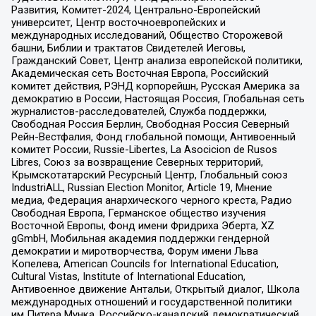
Развития, Комитет-2024, Центрально-Европейский
университет, Центр восточноевропейских и
международных исследований, Общество Сторожевой
башни, Библии и трактатов Свидетелей Иеговы,
Гражданский Совет, Центр анализа европейской политики,
Академическая сеть Восточная Европа, Российский
комитет действия, РЭНД корпорейшн, Русская Америка за
демократию в России, Настоящая Россия, Глобальная сеть
журналистов-расследователей, Служба поддержки,
Свободная Россия Берлин, Свободная Россия Северный
Рейн-Вестфалия, Фонд глобальной помощи, Антивоенный
комитет России, Russie-Libertes, La Asocicion de Rusos
Libres, Союз за возвращение Северных территорий,
Крымскотатарский Ресурсный Центр, Глобальный союз
IndustriALL, Russian Election Monitor, Article 19, Мнение
медиа, Федерация анархического черного креста, Радио
Свободная Европа, Германское общество изучения
Восточной Европы, Фонд имени Фридриха Эберта, XZ
gGmbH, Мобильная академия поддержки гендерной
демократии и миротворчества, Форум имени Льва
Копелева, American Councils for International Education,
Cultural Vistas, Institute of International Education,
Антивоенное движение Антальи, Открытый диалог, Школа
международных отношений и государственной политики
им Питера Мунка, Российско-канадский демократический