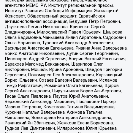
агентство МЕМО. РУ, Институт региональной прессы,
Институт Развития Свободы Информации, Экозащита!-
Женсовет, Общественный вердикт, Евразийская
антимонопольная ассоциация, Бедушев Петр Петрович,
Дзугкоева Регина Николаевна, Кривенко Сергей
Владимирович, Милославский Павел Юрьевич, Шнырова
Ольга Вадимовна, Чанышева Лилия Айратовна, Сидорович
Ольга Борисовна, Туровский Александр Алексеевич,
Васильева Анастасия Евгеньевна, Ривина Анна Валерьевна,
Бойко Анатолий Николаевич, Дугин Сергей Георгиевич,
Пивоваров Андрей Сергеевич, Аверин Виталий Евгеньевич,
Барахоев Магомед Бекханович, Шарипков Олег
Викторович, Мошель Ирина Ароновна, Шведов Григорий
Сергеевич, Пономарев Лев Александрович, Каргалицкий
Борис Юльевич, Созаев Валерий Валерьевич, Исламов
Тимур Рифгатович, Романова Ольга Евгеньевна, Щаров
Сергей Алексадрович, Цирульников Борис Альбертович,
Гасан Ольга Павловна, Паутов Юрий Анатольевич,
Верховский Александр Маркович, Пислакова-Паркер
Марина Петровна, Кочеткова Татьяна Владимировна,
Чуркина Наталья Валерьевна, Акимова Татьяна
Николаевна, Золотарева Екатерина Александровна,
Рачинский Ян Збигневич, Жемкова Елена Борисовна,
Гудков Лев Дмитриевич, Илларионова Юлия Юрьевна,