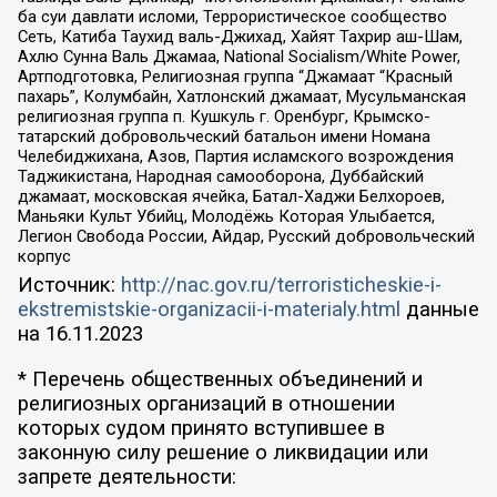
ба суи давлати исломи, Террористическое сообщество
Сеть, Катиба Таухид валь-Джихад, Хайят Тахрир аш-Шам,
Ахлю Сунна Валь Джамаа, National Socialism/White Power,
Артподготовка, Религиозная группа “Джамаат “Красный
пахарь”, Колумбайн, Хатлонский джамаат, Мусульманская
религиозная группа п. Кушкуль г. Оренбург, Крымско-
татарский добровольческий батальон имени Номана
Челебиджихана, Азов, Партия исламского возрождения
Таджикистана, Народная самооборона, Дуббайский
джамаат, московская ячейка, Батал-Хаджи Белхороев,
Маньяки Культ Убийц, Молодёжь Которая Улыбается,
Легион Свобода России, Айдар, Русский добровольческий
корпус
Источник:
http://nac.gov.ru/terroristicheskie-i-
ekstremistskie-organizacii-i-materialy.html
данные
на
16.11.2023
* Перечень общественных объединений и
религиозных организаций в отношении
которых судом принято вступившее в
законную силу решение о ликвидации или
запрете деятельности: