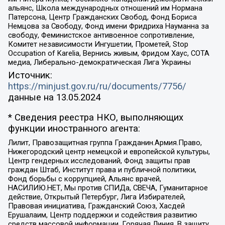
альянс, Школа международных отношений им Нормана
Патерсона, Центр Гражданских Свобод, Фонд Бориса
Немцова за Свободу, Фонд имени Фридриха Науманна за
свободу, Феминистское антивоенное сопротивление,
Комитет независимости Ингушетии, Прометей, Stop
Occupation of Karelia, Вернись живым, Фридом Хаус, СОТА
медиа, Либерально-демократическая Лига Украины
Источник:
https://minjust.gov.ru/ru/documents/7756/
данные на
13.05.2024
* Сведения реестра НКО, выполняющих
функции иностранного агента:
Лилит, Правозащитная группа Гражданин.Армия.Право,
Нижегородский центр немецкой и европейской культуры,
Центр гендерных исследований, Фонд защиты прав
граждан Штаб, Институт права и публичной политики,
Фонд борьбы с коррупцией, Альянс врачей,
НАСИЛИЮ.НЕТ, Мы против СПИДа, СВЕЧА, Гуманитарное
действие, Открытый Петербург, Лига Избирателей,
Правовая инициатива, Гражданский Союз, Хасдей
Ерушалаим, Центр поддержки и содействия развитию
средств массовой информации, Горячая Линия, В защиту