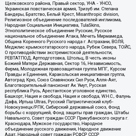
Щелковского района, Правый сектор, УНА - УНСО,
Украинская повстанческая армия, Тризуб им. Степана
Бандеры, Братство, Белый Крест, Misanthropic division,
Религиозное объединение последователей инглиизма,
Народная Социальная Инициатива, TulaSkins,
Этнополитическое объединение Русские, Русское
национальное объединение Атака, Мечеть Мирмамеда,
Община Коренного Русского народа г. Астрахани, ВОЛЯ,
Меджлис крымскотатарского народа, Рубеж Севера, ТОЙС,
О противодействии экстремистской деятельности,
РЕВТАТПОД, Артподготовка, Штольц, В честь иконы
Божией Матери Державная, Сектор 16, Независимость,
Фирма, Молодежная правозащитная группа МПГ, Курсом
Правды и Единения, Каракольская инициативная группа,
Автоград Крю, Союз Славянских Сил Руси, Алля-Аят,
Благотворительный пансионат Ак Умут, Русская
республика Русь, Арестантское уголовное единство,
Башкорт, Нация и свобода, Нация и свобода, W.H.С., Фалунь
Дафа, Иртыш Ultras, Русский Патриотический клуб-
Новокузнецк/РПК, Сибирский державный союз, Фонд
борьбы с коррупцией, Фонд защиты прав граждан, Штабы
Навального, Совет граждан СССР Прикубанского округа г.
Краснодара, Мужское государство, Народное
объединение русского движения, Народное движение
Адат, Народный совет граждан РСФСР СССР