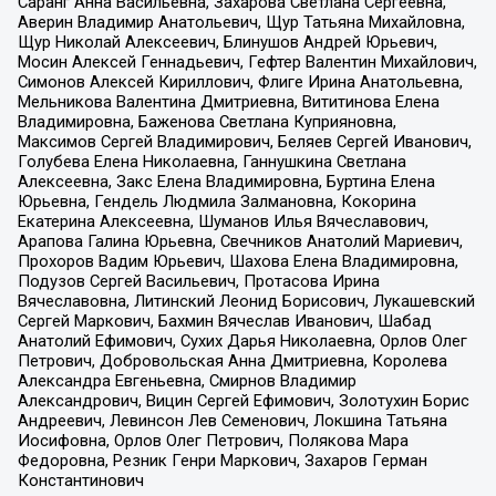
Саранг Анна Васильевна, Захарова Светлана Сергеевна,
Аверин Владимир Анатольевич, Щур Татьяна Михайловна,
Щур Николай Алексеевич, Блинушов Андрей Юрьевич,
Мосин Алексей Геннадьевич, Гефтер Валентин Михайлович,
Симонов Алексей Кириллович, Флиге Ирина Анатольевна,
Мельникова Валентина Дмитриевна, Вититинова Елена
Владимировна, Баженова Светлана Куприяновна,
Максимов Сергей Владимирович, Беляев Сергей Иванович,
Голубева Елена Николаевна, Ганнушкина Светлана
Алексеевна, Закс Елена Владимировна, Буртина Елена
Юрьевна, Гендель Людмила Залмановна, Кокорина
Екатерина Алексеевна, Шуманов Илья Вячеславович,
Арапова Галина Юрьевна, Свечников Анатолий Мариевич,
Прохоров Вадим Юрьевич, Шахова Елена Владимировна,
Подузов Сергей Васильевич, Протасова Ирина
Вячеславовна, Литинский Леонид Борисович, Лукашевский
Сергей Маркович, Бахмин Вячеслав Иванович, Шабад
Анатолий Ефимович, Сухих Дарья Николаевна, Орлов Олег
Петрович, Добровольская Анна Дмитриевна, Королева
Александра Евгеньевна, Смирнов Владимир
Александрович, Вицин Сергей Ефимович, Золотухин Борис
Андреевич, Левинсон Лев Семенович, Локшина Татьяна
Иосифовна, Орлов Олег Петрович, Полякова Мара
Федоровна, Резник Генри Маркович, Захаров Герман
Константинович