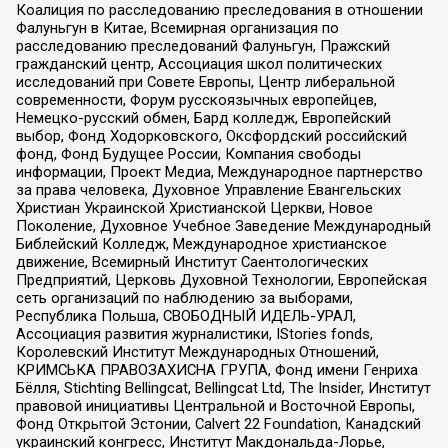
Коалиция по расследованию преследования в отношении
Фалуньгун в Китае, Всемирная организация по
расследованию преследований Фалуньгун, Пражский
гражданский центр, Ассоциация школ политических
исследований при Совете Европы, Центр либеральной
современности, Форум русскоязычных европейцев,
Немецко-русский обмен, Бард колледж, Европейский
выбор, Фонд Ходорковского, Оксфордский российский
фонд, Фонд Будущее России, Компания свободы
информации, Проект Медиа, Международное партнерство
за права человека, Духовное Управление Евангельских
Христиан Украинской Христианской Церкви, Новое
Поколение, Духовное Учебное Заведение Международный
Библейский Колледж, Международное христианское
движение, Всемирный Институт Саентологических
Предприятий, Церковь Духовной Технологии, Европейская
сеть организаций по наблюдению за выборами,
Республика Польша, СВОБОДНЫЙ ИДЕЛЬ-УРАЛ,
Ассоциация развития журналистики, IStories fonds,
Королевский Институт Международных Отношений,
КРИМСЬКА ПРАВОЗАХИСНА ГРУПА, Фонд имени Генриха
Бёлля, Stichting Bellingcat, Bellingcat Ltd, The Insider, Институт
правовой инициативы Центральной и Восточной Европы,
Фонд Открытой Эстонии, Calvert 22 Foundation, Канадский
украинский конгресс, Институт Макдональда-Лорье,