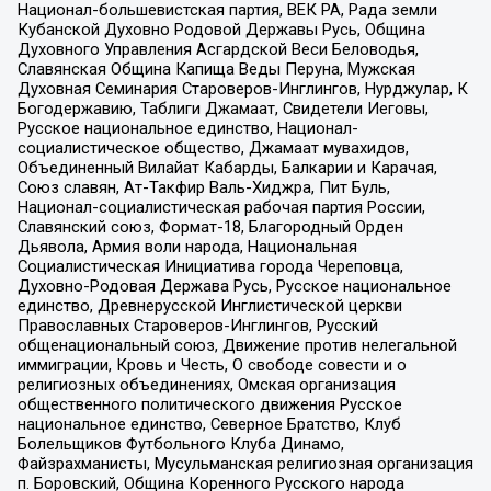
Национал-большевистская партия, ВЕК РА, Рада земли
Кубанской Духовно Родовой Державы Русь, Община
Духовного Управления Асгардской Веси Беловодья,
Славянская Община Капища Веды Перуна, Мужская
Духовная Семинария Староверов-Инглингов, Нурджулар, К
Богодержавию, Таблиги Джамаат, Свидетели Иеговы,
Русское национальное единство, Национал-
социалистическое общество, Джамаат мувахидов,
Объединенный Вилайат Кабарды, Балкарии и Карачая,
Союз славян, Ат-Такфир Валь-Хиджра, Пит Буль,
Национал-социалистическая рабочая партия России,
Славянский союз, Формат-18, Благородный Орден
Дьявола, Армия воли народа, Национальная
Социалистическая Инициатива города Череповца,
Духовно-Родовая Держава Русь, Русское национальное
единство, Древнерусской Инглистической церкви
Православных Староверов-Инглингов, Русский
общенациональный союз, Движение против нелегальной
иммиграции, Кровь и Честь, О свободе совести и о
религиозных объединениях, Омская организация
общественного политического движения Русское
национальное единство, Северное Братство, Клуб
Болельщиков Футбольного Клуба Динамо,
Файзрахманисты, Мусульманская религиозная организация
п. Боровский, Община Коренного Русского народа