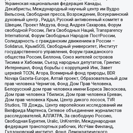
Украинская национальная федерация Канады,
Декабристы, Международный научный центр им Вудро
Вильсона, Свободная пресса, Возрождение, Всеукраинский
духовный центр , Риддл, Русский антивоенный комитет в
Швеции, Проект Медуза, Фонд Андрея Сахарова, Форум
свободной России, Лига Свободных Наций, Transparеncy
International, Форум Свободных Народов ПостРоссии,
Солидарность с гражданским движением в России –
Solidarus, КрымSOS, Свободный университет, Институт
государственного управления, Форум гражданского
общества Россия, Беллона, Союз жителей островов
Тисима и Хабомаи, Съезд народных депутатов, Гринпис
Интернешнл, Фонд борьбы с коррупцией Инк, Завет
церквей TCCN, Агора, Всемирный фонд природы, BDR
Novaja Gazeta-Europe, Алтай проект, Образовательный дом
прав человека Чернигов, Фонд Дом Прав Человека,
Белорусский дом прав человека имени Бориса Звозскова,
Дом прав человека Тбилиси, Дом прав человека Ереван,
Дом прав человека Крым, Центр дикого лосося, TVR
Studios, ТВ Дождь, Центр европейских исследований им
Вилфрида Мартенса, Сетевое объединение журналистов
расследователей, АЛЛАТРА, За свободную Россию,
Свободная Бурятия, Uralic, UnKremlin, Международная
федерация транспортных рабочих, ИстЧам Финланд,
Гудзоновский институт, Фонд Демократического