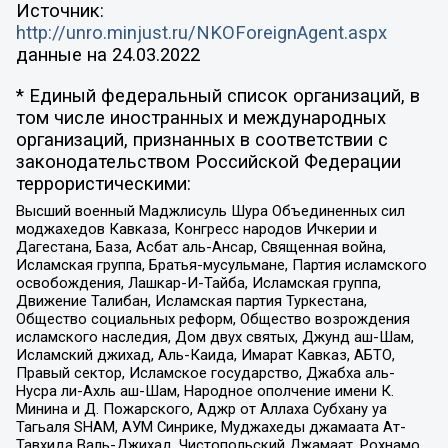
Источник:
http://unro.minjust.ru/NKOForeignAgent.aspx
данные на
24.03.2022
* Единый федеральный список организаций, в
том числе иностранных и международных
организаций, признанных в соответствии с
законодательством Российской Федерации
террористическими:
Высший военный Маджлисуль Шура Объединенных сил
моджахедов Кавказа, Конгресс народов Ичкерии и
Дагестана, База, Асбат аль-Ансар, Священная война,
Исламская группа, Братья-мусульмане, Партия исламского
освобождения, Лашкар-И-Тайба, Исламская группа,
Движение Талибан, Исламская партия Туркестана,
Общество социальных реформ, Общество возрождения
исламского наследия, Дом двух святых, Джунд аш-Шам,
Исламский джихад, Аль-Каида, Имарат Кавказ, АБТО,
Правый сектор, Исламское государство, Джабха аль-
Нусра ли-Ахль аш-Шам, Народное ополчение имени К.
Минина и Д. Пожарского, Аджр от Аллаха Субхану уа
Тагьаля SHAM, АУМ Синрике, Муджахеды джамаата Ат-
Тавхида Валь-Джихад, Чистопольский Джамаат, Рохнамо