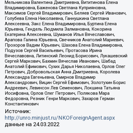
Мельникова Валентина Дмитриевна, Вититинова Елена
Владимировна, Баженова Светлана Куприяновна,
Максимов Сергей Владимирович, Беляев Сергей Иванович,
Голубева Елена Николаевна, Ганнушкина Светлана
Алексеевна, Закс Елена Владимировна, Буртина Елена
Юрьевна, Гендель Людмила Залмановна, Кокорина
Екатерина Алексеевна, Шуманов Илья Вячеславович,
Арапова Галина Юрьевна, Свечников Анатолий Мариевич,
Прохоров Вадим Юрьевич, Шахова Елена Владимировна,
Подузов Сергей Васильевич, Протасова Ирина
Вячеславовна, Литинский Леонид Борисович, Лукашевский
Сергей Маркович, Бахмин Вячеслав Иванович, Шабад
Анатолий Ефимович, Сухих Дарья Николаевна, Орлов Олег
Петрович, Добровольская Анна Дмитриевна, Королева
Александра Евгеньевна, Смирнов Владимир
Александрович, Вицин Сергей Ефимович, Золотухин Борис
Андреевич, Левинсон Лев Семенович, Локшина Татьяна
Иосифовна, Орлов Олег Петрович, Полякова Мара
Федоровна, Резник Генри Маркович, Захаров Герман
Константинович
Источник:
http://unro.minjust.ru/NKOForeignAgent.aspx
данные на
24.03.2022