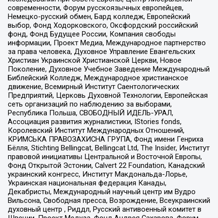
современности, Форум русскоязычных европейцев,
Немецко-русский обмен, Бард колледж, Европейский
выбор, Фонд Ходорковского, Оксфордский российский
фонд, Фонд Будущее России, Компания свободы
информации, Проект Медиа, Международное партнерство
за права человека, Духовное Управление Евангельских
Христиан Украинской Христианской Церкви, Новое
Поколение, Духовное Учебное Заведение Международный
Библейский Колледж, Международное христианское
движение, Всемирный Институт Саентологических
Предприятий, Церковь Духовной Технологии, Европейская
сеть организаций по наблюдению за выборами,
Республика Польша, СВОБОДНЫЙ ИДЕЛЬ-УРАЛ,
Ассоциация развития журналистики, IStories fonds,
Королевский Институт Международных Отношений,
КРИМСЬКА ПРАВОЗАХИСНА ГРУПА, Фонд имени Генриха
Бёлля, Stichting Bellingcat, Bellingcat Ltd, The Insider, Институт
правовой инициативы Центральной и Восточной Европы,
Фонд Открытой Эстонии, Calvert 22 Foundation, Канадский
украинский конгресс, Институт Макдональда-Лорье,
Украинская национальная федерация Канады,
Декабристы, Международный научный центр им Вудро
Вильсона, Свободная пресса, Возрождение, Всеукраинский
духовный центр , Риддл, Русский антивоенный комитет в