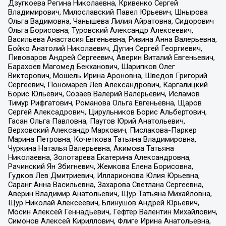
Дзугкоева Регина Николаевна, Кривенко Сергей
Владимирович, Милославский Павел Юрьевич, Шнырова
Ольга Вадимовна, Чанышева Лилия Айратовна, Сидорович
Ольга Борисовна, Туровский Александр Алексеевич,
Васильева Анастасия Евгеньевна, Ривина Анна Валерьевна,
Бойко Анатолий Николаевич, Дугин Сергей Георгиевич,
Пивоваров Андрей Сергеевич, Аверин Виталий Евгеньевич,
Барахоев Магомед Бекханович, Шарипков Олег
Викторович, Мошель Ирина Ароновна, Шведов Григорий
Сергеевич, Пономарев Лев Александрович, Каргалицкий
Борис Юльевич, Созаев Валерий Валерьевич, Исламов
Тимур Рифгатович, Романова Ольга Евгеньевна, Щаров
Сергей Алексадрович, Цирульников Борис Альбертович,
Гасан Ольга Павловна, Паутов Юрий Анатольевич,
Верховский Александр Маркович, Пислакова-Паркер
Марина Петровна, Кочеткова Татьяна Владимировна,
Чуркина Наталья Валерьевна, Акимова Татьяна
Николаевна, Золотарева Екатерина Александровна,
Рачинский Ян Збигневич, Жемкова Елена Борисовна,
Гудков Лев Дмитриевич, Илларионова Юлия Юрьевна,
Саранг Анна Васильевна, Захарова Светлана Сергеевна,
Аверин Владимир Анатольевич, Щур Татьяна Михайловна,
Щур Николай Алексеевич, Блинушов Андрей Юрьевич,
Мосин Алексей Геннадьевич, Гефтер Валентин Михайлович,
Симонов Алексей Кириллович, Флиге Ирина Анатольевна,