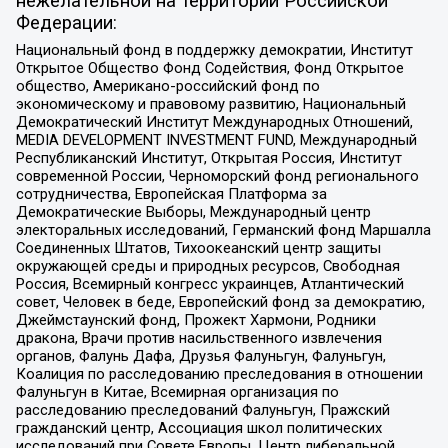
нежелательной на территории Российской
Федерации:
Национальный фонд в поддержку демократии, Институт
Открытое Общество Фонд Содействия, Фонд Открытое
общество, Американо-российский фонд по
экономическому и правовому развитию, Национальный
Демократический Институт Международных Отношений,
MEDIA DEVELOPMENT INVESTMENT FUND, Международный
Республиканский Институт, Открытая Россия, Институт
современной России, Черноморский фонд регионального
сотрудничества, Европейская Платформа за
Демократические Выборы, Международный центр
электоральных исследований, Германский фонд Маршалла
Соединенных Штатов, Тихоокеанский центр защиты
окружающей среды и природных ресурсов, Свободная
Россия, Всемирный конгресс украинцев, Атлантический
совет, Человек в беде, Европейский фонд за демократию,
Джеймстаунский фонд, Прожект Хармони, Родники
дракона, Врачи против насильственного извлечения
органов, Фалунь Дафа, Друзья Фалуньгун, Фалуньгун,
Коалиция по расследованию преследования в отношении
Фалуньгун в Китае, Всемирная организация по
расследованию преследований Фалуньгун, Пражский
гражданский центр, Ассоциация школ политических
исследований при Совете Европы, Центр либеральной