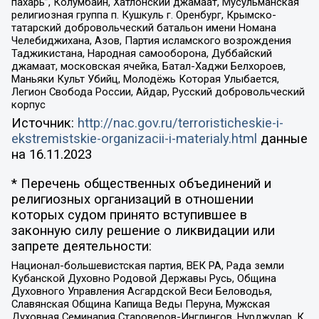
пахарь”, Колумбайн, Хатлонский джамаат, Мусульманская
религиозная группа п. Кушкуль г. Оренбург, Крымско-
татарский добровольческий батальон имени Номана
Челебиджихана, Азов, Партия исламского возрождения
Таджикистана, Народная самооборона, Дуббайский
джамаат, московская ячейка, Батал-Хаджи Белхороев,
Маньяки Культ Убийц, Молодёжь Которая Улыбается,
Легион Свобода России, Айдар, Русский добровольческий
корпус
Источник:
http://nac.gov.ru/terroristicheskie-i-
ekstremistskie-organizacii-i-materialy.html
данные
на
16.11.2023
* Перечень общественных объединений и
религиозных организаций в отношении
которых судом принято вступившее в
законную силу решение о ликвидации или
запрете деятельности:
Национал-большевистская партия, ВЕК РА, Рада земли
Кубанской Духовно Родовой Державы Русь, Община
Духовного Управления Асгардской Веси Беловодья,
Славянская Община Капища Веды Перуна, Мужская
Духовная Семинария Староверов-Инглингов, Нурджулар, К