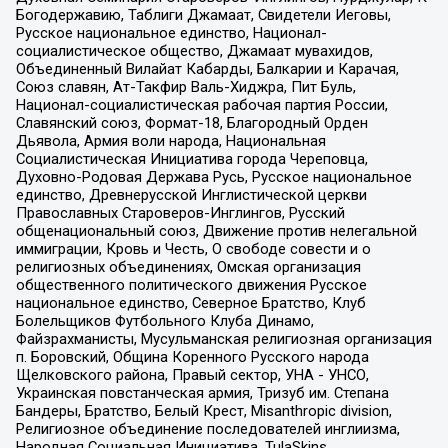
Богодержавию, Таблиги Джамаат, Свидетели Иеговы,
Русское национальное единство, Национал-
социалистическое общество, Джамаат мувахидов,
Объединенный Вилайат Кабарды, Балкарии и Карачая,
Союз славян, Ат-Такфир Валь-Хиджра, Пит Буль,
Национал-социалистическая рабочая партия России,
Славянский союз, Формат-18, Благородный Орден
Дьявола, Армия воли народа, Национальная
Социалистическая Инициатива города Череповца,
Духовно-Родовая Держава Русь, Русское национальное
единство, Древнерусской Инглистической церкви
Православных Староверов-Инглингов, Русский
общенациональный союз, Движение против нелегальной
иммиграции, Кровь и Честь, О свободе совести и о
религиозных объединениях, Омская организация
общественного политического движения Русское
национальное единство, Северное Братство, Клуб
Болельщиков Футбольного Клуба Динамо,
Файзрахманисты, Мусульманская религиозная организация
п. Боровский, Община Коренного Русского народа
Щелковского района, Правый сектор, УНА - УНСО,
Украинская повстанческая армия, Тризуб им. Степана
Бандеры, Братство, Белый Крест, Misanthropic division,
Религиозное объединение последователей инглиизма,
Народная Социальная Инициатива, TulaSkins,