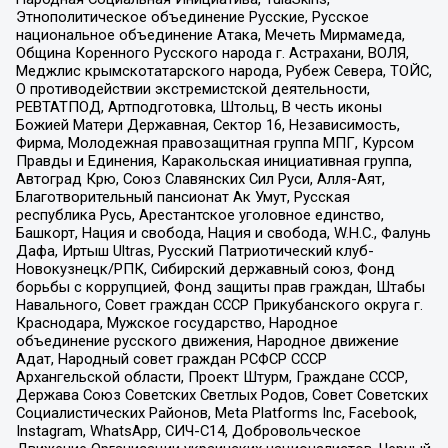
Этнополитическое объединение Русские, Русское
национальное объединение Атака, Мечеть Мирмамеда,
Община Коренного Русского народа г. Астрахани, ВОЛЯ,
Меджлис крымскотатарского народа, Рубеж Севера, ТОЙС,
О противодействии экстремистской деятельности,
РЕВТАТПОД, Артподготовка, Штольц, В честь иконы
Божией Матери Державная, Сектор 16, Независимость,
Фирма, Молодежная правозащитная группа МПГ, Курсом
Правды и Единения, Каракольская инициативная группа,
Автоград Крю, Союз Славянских Сил Руси, Алля-Аят,
Благотворительный пансионат Ак Умут, Русская
республика Русь, Арестантское уголовное единство,
Башкорт, Нация и свобода, Нация и свобода, W.H.С., Фалунь
Дафа, Иртыш Ultras, Русский Патриотический клуб-
Новокузнецк/РПК, Сибирский державный союз, Фонд
борьбы с коррупцией, Фонд защиты прав граждан, Штабы
Навального, Совет граждан СССР Прикубанского округа г.
Краснодара, Мужское государство, Народное
объединение русского движения, Народное движение
Адат, Народный совет граждан РСФСР СССР
Архангельской области, Проект Штурм, Граждане СССР,
Держава Союз Советских Светлых Родов, Совет Советских
Социалистических Районов, Meta Platforms Inc, Facebook,
Instagram, WhatsApp, СИЧ-С14, Добровольческое