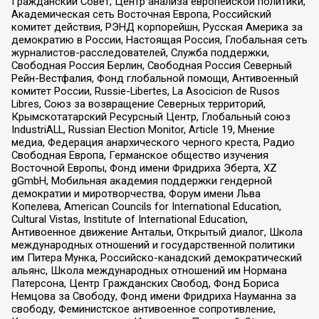
Гражданский Совет, Центр анализа европейской политики,
Академическая сеть Восточная Европа, Российский
комитет действия, РЭНД корпорейшн, Русская Америка за
демократию в России, Настоящая Россия, Глобальная сеть
журналистов-расследователей, Служба поддержки,
Свободная Россия Берлин, Свободная Россия Северный
Рейн-Вестфалия, Фонд глобальной помощи, Антивоенный
комитет России, Russie-Libertes, La Asocicion de Rusos
Libres, Союз за возвращение Северных территорий,
Крымскотатарский Ресурсный Центр, Глобальный союз
IndustriALL, Russian Election Monitor, Article 19, Мнение
медиа, Федерация анархического черного креста, Радио
Свободная Европа, Германское общество изучения
Восточной Европы, Фонд имени Фридриха Эберта, XZ
gGmbH, Мобильная академия поддержки гендерной
демократии и миротворчества, Форум имени Льва
Копелева, American Councils for International Education,
Cultural Vistas, Institute of International Education,
Антивоенное движение Антальи, Открытый диалог, Школа
международных отношений и государственной политики
им Питера Мунка, Российско-канадский демократический
альянс, Школа международных отношений им Нормана
Патерсона, Центр Гражданских Свобод, Фонд Бориса
Немцова за Свободу, Фонд имени Фридриха Науманна за
свободу, Феминистское антивоенное сопротивление,