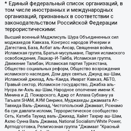
* Единый федеральный список организаций, в
том числе иностранных и международных
организаций, признанных в соответствии с
законодательством Российской Федерации
террористическими:
Высший военный Маджлисуль Шура Объединенных сил
моджахедов Кавказа, Конгресс народов Ичкерии и
Дагестана, База, Асбат аль-Ансар, Священная война,
Исламская группа, Братья-мусульмане, Партия исламского
освобождения, Лашкар-И-Тайба, Исламская группа,
Движение Талибан, Исламская партия Туркестана,
Общество социальных реформ, Общество возрождения
исламского наследия, Дом двух святых, Джунд аш-Шам,
Исламский джихад, Аль-Каида, Имарат Кавказ, АБТО,
Правый сектор, Исламское государство, Джабха аль-
Нусра ли-Ахль аш-Шам, Народное ополчение имени К.
Минина и Д. Пожарского, Аджр от Аллаха Субхану уа
Тагьаля SHAM, АУМ Синрике, Муджахеды джамаата Ат-
Тавхида Валь-Джихад, Чистопольский Джамаат, Рохнамо
ба суи давлати исломи, Террористическое сообщество
Сеть, Катиба Таухид валь-Джихад, Хайят Тахрир аш-Шам,
Ахлю Сунна Валь Джамаа, National Socialism/White Power,
Артподготовка, Религиозная группа “Джамаат “Красный