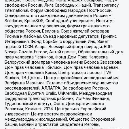
Швеции, Проект Медуза, Фонд Андрея Сахарова, Форум
свободной России, Лига Свободных Наций, Transparеncy
International, Форум Свободных Народов ПостРоссии,
Солидарность с гражданским движением в России –
Solidarus, КрымSOS, Свободный университет, Институт
государственного управления, Форум гражданского
общества Россия, Беллона, Союз жителей островов
Тисима и Хабомаи, Съезд народных депутатов, Гринпис
Интернешнл, Фонд борьбы с коррупцией Инк, Завет
церквей TCCN, Агора, Всемирный фонд природы, BDR
Novaja Gazeta-Europe, Алтай проект, Образовательный дом
прав человека Чернигов, Фонд Дом Прав Человека,
Белорусский дом прав человека имени Бориса Звозскова,
Дом прав человека Тбилиси, Дом прав человека Ереван,
Дом прав человека Крым, Центр дикого лосося, TVR
Studios, ТВ Дождь, Центр европейских исследований им
Вилфрида Мартенса, Сетевое объединение журналистов
расследователей, АЛЛАТРА, За свободную Россию,
Свободная Бурятия, Uralic, UnKremlin, Международная
федерация транспортных рабочих, ИстЧам Финланд,
Гудзоновский институт, Фонд Демократического
Развития, Комитет-2024, Центрально-Европейский
университет, Центр восточноевропейских и
международных исследований, Общество Сторожевой
башни, Библии и трактатов Свидетелей Иеговы,