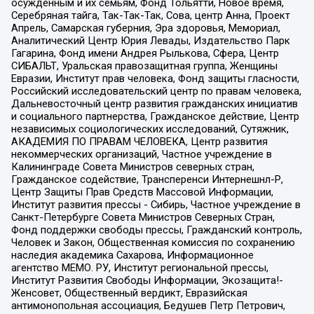
осужденным и их семьям, Фонд Тольятти, Новое время,
Серебряная тайга, Так-Так-Так, Сова, центр Анна, Проект
Апрель, Самарская губерния, Эра здоровья, Мемориал,
Аналитический Центр Юрия Левады, Издательство Парк
Гагарина, Фонд имени Андрея Рылькова, Сфера, Центр
СИБАЛЬТ, Уральская правозащитная группа, Женщины
Евразии, Институт прав человека, Фонд защиты гласности,
Российский исследовательский центр по правам человека,
Дальневосточный центр развития гражданских инициатив
и социального партнерства, Гражданское действие, Центр
независимых социологических исследований, Сутяжник,
АКАДЕМИЯ ПО ПРАВАМ ЧЕЛОВЕКА, Центр развития
некоммерческих организаций, Частное учреждение в
Калининграде Совета Министров северных стран,
Гражданское содействие, Трансперенси Интернешнл-Р,
Центр Защиты Прав Средств Массовой Информации,
Институт развития прессы - Сибирь, Частное учреждение в
Санкт-Петербурге Совета Министров Северных Стран,
Фонд поддержки свободы прессы, Гражданский контроль,
Человек и Закон, Общественная комиссия по сохранению
наследия академика Сахарова, Информационное
агентство МЕМО. РУ, Институт региональной прессы,
Институт Развития Свободы Информации, Экозащита!-
Женсовет, Общественный вердикт, Евразийская
антимонопольная ассоциация, Бедушев Петр Петрович,