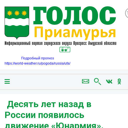
Подробный прогноз
https://world-weather.ru/pogoda/russia/ufa/
️ Десять лет назад в
России появилось
движение «Юнармия».