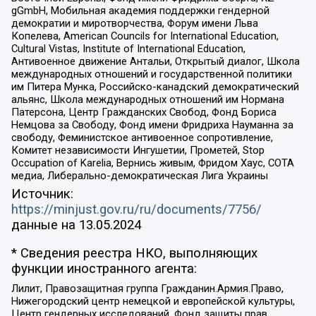
gGmbH, Мобильная академия поддержки гендерной
демократии и миротворчества, Форум имени Льва
Копелева, American Councils for International Education,
Cultural Vistas, Institute of International Education,
Антивоенное движение Антальи, Открытый диалог, Школа
международных отношений и государственной политики
им Питера Мунка, Российско-канадский демократический
альянс, Школа международных отношений им Нормана
Патерсона, Центр Гражданских Свобод, Фонд Бориса
Немцова за Свободу, Фонд имени Фридриха Науманна за
свободу, Феминистское антивоенное сопротивление,
Комитет независимости Ингушетии, Прометей, Stop
Occupation of Karelia, Вернись живым, Фридом Хаус, СОТА
медиа, Либерально-демократическая Лига Украины
Источник:
https://minjust.gov.ru/ru/documents/7756/
данные на
13.05.2024
* Сведения реестра НКО, выполняющих
функции иностранного агента:
Лилит, Правозащитная группа Гражданин.Армия.Право,
Нижегородский центр немецкой и европейской культуры,
Центр гендерных исследований, Фонд защиты прав