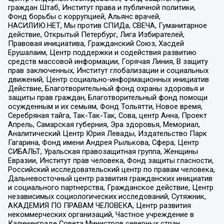
граждан Штаб, Институт права и публичной политики,
Фонд борьбы с коррупцией, Альянс врачей,
НАСИЛИЮ.НЕТ, Мы против СПИДа, СВЕЧА, Гуманитарное
действие, Открытый Петербург, Лига Избирателей,
Правовая инициатива, Гражданский Союз, Хасдей
Ерушалаим, Центр поддержки и содействия развитию
средств массовой информации, Горячая Линия, В защиту
прав заключенных, Институт глобализации и социальных
движений, Центр социально-информационных инициатив
Действие, Благотворительный фонд охраны здоровья и
защиты прав граждан, Благотворительный фонд помощи
осужденным и их семьям, Фонд Тольятти, Новое время,
Серебряная тайга, Так-Так-Так, Сова, центр Анна, Проект
Апрель, Самарская губерния, Эра здоровья, Мемориал,
Аналитический Центр Юрия Левады, Издательство Парк
Гагарина, Фонд имени Андрея Рылькова, Сфера, Центр
СИБАЛЬТ, Уральская правозащитная группа, Женщины
Евразии, Институт прав человека, Фонд защиты гласности,
Российский исследовательский центр по правам человека,
Дальневосточный центр развития гражданских инициатив
и социального партнерства, Гражданское действие, Центр
независимых социологических исследований, Сутяжник,
АКАДЕМИЯ ПО ПРАВАМ ЧЕЛОВЕКА, Центр развития
некоммерческих организаций, Частное учреждение в
Калининграде Совета Министров северных стран,