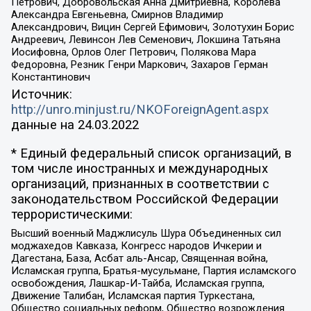
Петрович, Добровольская Анна Дмитриевна, Королева
Александра Евгеньевна, Смирнов Владимир
Александрович, Вицин Сергей Ефимович, Золотухин Борис
Андреевич, Левинсон Лев Семенович, Локшина Татьяна
Иосифовна, Орлов Олег Петрович, Полякова Мара
Федоровна, Резник Генри Маркович, Захаров Герман
Константинович
Источник:
http://unro.minjust.ru/NKOForeignAgent.aspx
данные на
24.03.2022
* Единый федеральный список организаций, в
том числе иностранных и международных
организаций, признанных в соответствии с
законодательством Российской Федерации
террористическими:
Высший военный Маджлисуль Шура Объединенных сил
моджахедов Кавказа, Конгресс народов Ичкерии и
Дагестана, База, Асбат аль-Ансар, Священная война,
Исламская группа, Братья-мусульмане, Партия исламского
освобождения, Лашкар-И-Тайба, Исламская группа,
Движение Талибан, Исламская партия Туркестана,
Общество социальных реформ, Общество возрождения