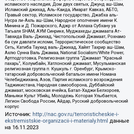
исламского наследия, Дом двух святых, Джунд аш-Шам,
Исламский джихад, Аль-Каида, Имарат Кавказ, АБТО,
Правый сектор, Исламское государство, Джабха аль-
Нусра ли-Ахль аш-Шам, Народное ополчение имени К.
Минина и Д. Пожарского, Аджр от Аллаха Субхану уа
Тагьаля SHAM, АУМ Синрике, Муджахеды джамаата Ат-
Тавхида Валь-Джихад, Чистопольский Джамаат, Рохнамо
ба суи давлати исломи, Террористическое сообщество
Сеть, Катиба Таухид валь-Джихад, Хайят Тахрир аш-Шам,
Ахлю Сунна Валь Джамаа, National Socialism/White Power,
Артподготовка, Религиозная группа “Джамаат “Красный
пахарь”, Колумбайн, Хатлонский джамаат, Мусульманская
религиозная группа п. Кушкуль г. Оренбург, Крымско-
татарский добровольческий батальон имени Номана
Челебиджихана, Азов, Партия исламского возрождения
Таджикистана, Народная самооборона, Дуббайский
джамаат, московская ячейка, Батал-Хаджи Белхороев,
Маньяки Культ Убийц, Молодёжь Которая Улыбается,
Легион Свобода России, Айдар, Русский добровольческий
корпус
Источник:
http://nac.gov.ru/terroristicheskie-i-
ekstremistskie-organizacii-i-materialy.html
данные
на
16.11.2023