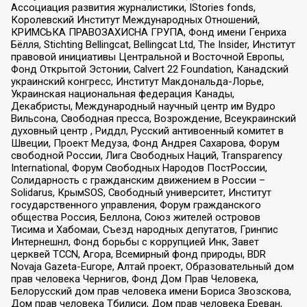
Ассоциация развития журналистики, IStories fonds,
Королевский Институт Международных Отношений,
КРИМСЬКА ПРАВОЗАХИСНА ГРУПА, Фонд имени Генриха
Бёлля, Stichting Bellingcat, Bellingcat Ltd, The Insider, Институт
правовой инициативы Центральной и Восточной Европы,
Фонд Открытой Эстонии, Calvert 22 Foundation, Канадский
украинский конгресс, Институт Макдональда-Лорье,
Украинская национальная федерация Канады,
Декабристы, Международный научный центр им Вудро
Вильсона, Свободная пресса, Возрождение, Всеукраинский
духовный центр , Риддл, Русский антивоенный комитет в
Швеции, Проект Медуза, Фонд Андрея Сахарова, Форум
свободной России, Лига Свободных Наций, Transparеncy
International, Форум Свободных Народов ПостРоссии,
Солидарность с гражданским движением в России –
Solidarus, КрымSOS, Свободный университет, Институт
государственного управления, Форум гражданского
общества Россия, Беллона, Союз жителей островов
Тисима и Хабомаи, Съезд народных депутатов, Гринпис
Интернешнл, Фонд борьбы с коррупцией Инк, Завет
церквей TCCN, Агора, Всемирный фонд природы, BDR
Novaja Gazeta-Europe, Алтай проект, Образовательный дом
прав человека Чернигов, Фонд Дом Прав Человека,
Белорусский дом прав человека имени Бориса Звозскова,
Дом прав человека Тбилиси, Дом прав человека Ереван,