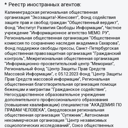
* Реестр иностранных агентов:
Калининградская региональная общественная организация "Экозащита!-Женсовет", Фонд содействия защите прав и свобод граждан "Общественный вердикт", Фонд "Институт Развития Свободы Информации", Частное учреждение "Информационное агентство МЕМО. РУ", Региональная общественная организация "Общественная комиссия по сохранению наследия академика Сахарова", Фонд поддержки свободы прессы, Санкт-Петербургская общественная правозащитная организация "Гражданский контроль", Межрегиональная общественная организация "Информационно-просветительский центр "Мемориал", Региональный Фонд "Центр Защиты Прав Средств Массовой Информации", с 05.12.2023 Фонд "Центр Защиты Прав Средств массовой информации", Региональная общественная благотворительная организация помощи беженцам и мигрантам "Гражданское содействие", Негосударственное образовательное учреждение дополнительного профессионального образования (повышение квалификации) специалистов "АКАДЕМИЯ ПО ПРАВАМ ЧЕЛОВЕКА", Свердловская региональная общественная организация "Сутяжник", Автономная некоммерческая организация "Центр независимых социологических исследований", Союз общественных объединений "Российский исследовательский центр по правам человека", Региональное общественное учреждение научно-информационный центр "МЕМОРИАЛ", Некоммерческая организация "Фонд защиты гласности", Автономная некоммерческая организация "Институт прав человека", Городская общественная организация "Екатеринбургское общество "МЕМОРИАЛ", Городская общественная организация "Рязанское историко-просветительское и правозащитное общество "Мемориал" (Рязанский Мемориал), Челябинский региональный орган общественной самодеятельности – женское общественное объединение "Женщины Евразии", Челябинский региональный орган общественной самодеятельности "Уральская правозащитная группа", Фонд содействия защите здоровья и социальной справедливости имени Андрея Рылькова, Автономная Некоммерческая Организация "Аналитический Центр Юрия Левады", Автономная некоммерческая организация социальной поддержки населения "Проект Апрель", Региональная общественная организация помощи женщинам и детям, находящимся в кризисной ситуации "Информационно-методический центр "Анна", Фонд содействия развитию массовых коммуникаций и правовому просвещению "Так-так-Так", Фонд содействия устойчивому развитию "Серебряная тайга", Свердловский региональный общественный фонд социальных проектов "Новое время", "Idel.Реалии", Кавказ.Реалии, Крым.Реалии, Телеканал Настоящее Время, Татаро-башкирская служба Радио Свобода (Azatliq Radiosi), Радио Свободная Европа/Радио Свобода (PCE/PC), "Сибирь.Реалии", "Фактограф", Благотворительный фонд помощи осужденным и их семьям, Автономная некоммерческая организация "Институт глобализации и социальных движений", Фонд "В защиту прав заключенных", Частное учреждение "Центр поддержки и содействия развитию средств массовой информации", Пензенский региональный общественный благотворительный фонд "Гражданский союз", "Север.Реалии", Некоммерческая организация Фонд "Правовая инициатива", Общество с ограниченной ответственностью "Радио Свободная Европа/Радио Свобода", Чешское информационное агентство "MEDIUM-ORIENT", Красноярская региональная общественная организация "Мы против СПИДа", Камалягин Денис Николаевич, Маркелов Сергей Евгеньевич, Пономарев Лев Александрович, Савицкая Людмила Алексеевна, Автономная некоммерческая организация "Центр по работе с проблемой насилия "НАСИЛИЮ.НЕТ", Межрегиональный профессиональный союз работников здравоохранения "Альянс врачей", Юридическое лицо, зарегистрированное в Латвийской Республике, SIA "Medusa Project" (регистрационный номер 40103797863, дата регистрации 10.06.2014), Некоммерческая организация "Фонд по борьбе с коррупцией", Автономная некоммерческая организация "Институт права и публичной политики", Баданин Роман Сергеевич, Гликин Максим Александрович, Железнова Мария Михайловна, Лукьянова Юлия Сергеевна, Маетная Елизавета Витальевна, Маняхин Петр Борисович, Чуракова Ольга Владимировна, Ярош Юлия Петровна, Юридическое лицо "The Insider SIA", зарегистрированное в Риге, Латвийская Республика (дата регистрации 26.06.2015), являющееся администратором доменного имени интернет-издания "The Insider SIA", https://theins.ru, Постернак Алексей Евгеньевич, Рубин Михаил Аркадьевич, Анин Роман Александрович, Юридическое лицо Istories fonds, зарегистрированное в Латвийской Республике (регистрационный номер 50008295751, дата регистрации 24.02.2020), Великовский Дмитрий Александрович, Долинина Ирина Николаевна, Мароховская Алеся Алексеевна, Шлейнов Роман Юрьевич, Шмагун Олеся Валентиновна, Общество с ограниченной ответственностью "Альтаир 2021", Общество с ограниченной ответственностью "Вега 2021", Общество с ограниченной ответственностью "Главный редактор 2021", Общество с ограниченной ответственностью "Ромашки монолит", Важенков Артем Валерьевич, Ивановская областная общественная организация "Центр гендерных исследований", Гурман Юрий Альбертович, Медиапроект "ОВД-Инфо", Егоров Владимир Владимирович, Жилинский Владимир Александрович, Общество с ограниченной ответственностью "ЗП", Иванова София Юрьевна, Карезина Инна Павловна, Кильтау Екатерина Викторовна, Петров Алексей Викторович, Пискунов Сергей Евгеньевич, Смирнов Сергей Сергеевич, Тихонов Михаил Сергеевич, Общество с ограниченной ответственностью "ЖУРНАЛИСТ-ИНОСТРАННЫЙ АГЕНТ", Арапова Галина Юрьевна, Вольтская Татьяна Анатольевна, Американская компания "Mason G.E.S. Anonymous Foundation" (США), являющаяся владельцем интернет-издания https://mnews.world/, Компания "Stichting Bellingcat", зарегистрированная в Нидерландах (дата регистрации 11.07.2018), Захаров Андрей Вячеславович, Клепиковская Екатерина Дмитриевна, Общество с ограниченной ответственностью "МЕМО", Перл Роман Александрович, Симонов Евгений Алексеевич, Соловьева Елена Анатольевна, Сотников Даниил Владимирович, Сурначева Елизавета Дмитриевна, Автономная некоммерческая организация по защите прав человека и информированию населения "Якутия – Наше Мнение", Общество с ограниченной ответственностью "Москоу диджитал медиа", с 26.01.2023 Общество с ограниченной ответственностью "Чайка Белые сады", Ветошкина Валерия Валерьевна, Заговора Максим Александрович, Межрегиональное общественное движение "Российская ЛГБТ - сеть", Оленичев Максим Владимирович, Павлов Иван Юрьевич, Скворцова Елена Сергеевна, Общество с ограниченной ответственностью "Как бы инагент", Кочетков Игорь Викторович, Общество с ограниченной ответственностью "Честные выборы", Еланчик Олег Александрович, Общество с ограниченной ответственностью "Нобелевский призыв", Гималова Регина Эмилевна, Григорьев Андрей Валерьевич, Григорьева Алина Александровна, Ассоциация по содействию защите прав призывников, альтернативнослужащих и военнослужащих "Правозащитная группа "Гражданин.Армия.Право", Хисамова Регина Фаритовна, Автономная некоммерческая организация по реализации социально-правовых программ "Лилит", Дальневосточное общественное движение "Маяк", Санкт-Петербургская ЛГБТ-инициативная группа "Выход", Инициативная группа ЛГБТ+ "Реверс", Алексеев Андрей Викторович, Бекбулатова Таисия Львовна, Беляев Иван Михайлович, Владыкина Елена Сергеевна, Гельман Марат Александрович, Никульшина Вероника Юрьевна, Толоконникова Надежда Андреевна, Шендерович Виктор Анатольевич, Общество с ограниченной ответственностью "Данное сообщение", Общество с ограниченной ответственностью Издательский дом "Новая глава", Айнбиндер Александра Александровна, Московский комьюнити-центр для ЛГБТ+инициатив, Благотворительный фонд развития филантропии, Deutsche Welle (Германия, Kurt-Schumacher-Strasse 3, 53113 Bonn), Борзунова Мария Михайловна, Воробьев Виктор Викторович, Голубева Анна Львовна, Константинова Алла Михайловна, Малкова Ирина Владимировна, Мурадов Мурад Абдулгалимович, Осетинская Елизавета Николаевна, Понасенков Евгений Николаевич, Ганапольский Матвей Юрьевич, Киселев Евгений Алексеевич, Борухович Ирина Григорьевна, Дремин Иван Тимофеевич, Дубровский Дмитрий Викторович, Красноярская региональная общественная организация поддержки и развития альтернативных образовательных технологий и межкультурных коммуникаций "ИНТЕРРА", Маяковская Екатерина Алексеевна, Фейгин Марк Захарович, Филимонов Андрей Викторович, Дзугкоева Регина Николаевна, Доброхотов Роман Александрович, Дудь Юрий Александрович, Елкин Сергей Владимирович, Кругликов Кирилл Игоревич, Сабунаева Мария Леонидовна, Семенов Алексей Владимирович, Шаинян Карен Багратович, Шульман Екатерина Михайловна, Асафьев Артур Валерьевич, Вахштайн Виктор Семенович, Венедиктов Алексей Алексеевич, Лушникова Екатерина Евгеньевна, Волков Леонид Михайлович, Невзоров Александр Глебович, Пархоменко Сергей Борисович, Сироткин Ярослав Николаевич, Кара-Мурза Владимир Владимирович, Баранова Наталья Владимировна, Гозман Леонид Яковлевич, Кагарлицкий Борис Юльевич, Климарев Михаил Валерьевич, Милов Владимир Станиславович, Автономная некоммерческая организация Краснодарский центр современного искусства "Типография", Моргенштерн Алишер Тагирович, Соболь Любовь Эдуардовна, Общество с ограниченной ответственностью "ЛИЗА НОРМ", Каспаров Гарри Кимович, Ходорковский Михаил Борисович, Общество с ограниченной ответственностью "Апрельские тезисы", Данилович Ирина Брониславовна, Кашин Олег Владимирович, Петров Николай Владимирович, Пивоваров Алексей Владимирович, Соколов Михаил Владимирович, Цветкова Юлия Владимировна, Чичваркин Евгений Александрович, Комитет против пыток/Команда против пыток, Общество с ограниченной ответственностью "Первый научный", Общество с ограниченной ответственностью "Вертолет и ко", Белоцерковская Вероника Борисовна, Кац Максим Евгеньевич, Лазарева Татьяна Юрьевна, Шаведдинов Руслан Табризович, Яшин Илья Валерьевич, Общество с ограниченной ответственностью "Иноагент ААВ", Алешковский Дмитрий Петрович, Альбац Евгения Марковна, Быков Дмитрий Львович, Галямина Юлия Евгеньевна, Лойко Сергей Леонидович, Мартынов Кирилл Константинович, Медведев Сергей Александрович, Крашенинников Федор Геннадиевич, Гордеева Катерина Вл