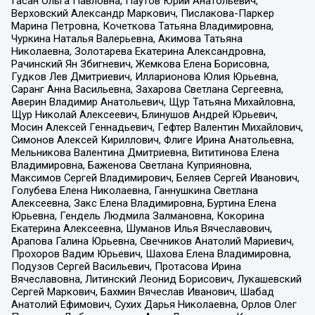
Гасан Ольга Павловна, Паутов Юрий Анатольевич,
Верховский Александр Маркович, Пислакова-Паркер
Марина Петровна, Кочеткова Татьяна Владимировна,
Чуркина Наталья Валерьевна, Акимова Татьяна
Николаевна, Золотарева Екатерина Александровна,
Рачинский Ян Збигневич, Жемкова Елена Борисовна,
Гудков Лев Дмитриевич, Илларионова Юлия Юрьевна,
Саранг Анна Васильевна, Захарова Светлана Сергеевна,
Аверин Владимир Анатольевич, Щур Татьяна Михайловна,
Щур Николай Алексеевич, Блинушов Андрей Юрьевич,
Мосин Алексей Геннадьевич, Гефтер Валентин Михайлович,
Симонов Алексей Кириллович, Флиге Ирина Анатольевна,
Мельникова Валентина Дмитриевна, Вититинова Елена
Владимировна, Баженова Светлана Куприяновна,
Максимов Сергей Владимирович, Беляев Сергей Иванович,
Голубева Елена Николаевна, Ганнушкина Светлана
Алексеевна, Закс Елена Владимировна, Буртина Елена
Юрьевна, Гендель Людмила Залмановна, Кокорина
Екатерина Алексеевна, Шуманов Илья Вячеславович,
Арапова Галина Юрьевна, Свечников Анатолий Мариевич,
Прохоров Вадим Юрьевич, Шахова Елена Владимировна,
Подузов Сергей Васильевич, Протасова Ирина
Вячеславовна, Литинский Леонид Борисович, Лукашевский
Сергей Маркович, Бахмин Вячеслав Иванович, Шабад
Анатолий Ефимович, Сухих Дарья Николаевна, Орлов Олег