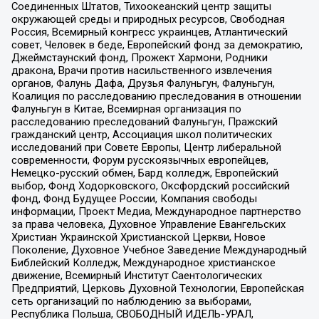
Соединенных Штатов, Тихоокеанский центр защиты
окружающей среды и природных ресурсов, Свободная
Россия, Всемирный конгресс украинцев, Атлантический
совет, Человек в беде, Европейский фонд за демократию,
Джеймстаунский фонд, Прожект Хармони, Родники
дракона, Врачи против насильственного извлечения
органов, Фалунь Дафа, Друзья Фалуньгун, Фалуньгун,
Коалиция по расследованию преследования в отношении
Фалуньгун в Китае, Всемирная организация по
расследованию преследований Фалуньгун, Пражский
гражданский центр, Ассоциация школ политических
исследований при Совете Европы, Центр либеральной
современности, Форум русскоязычных европейцев,
Немецко-русский обмен, Бард колледж, Европейский
выбор, Фонд Ходорковского, Оксфордский российский
фонд, Фонд Будущее России, Компания свободы
информации, Проект Медиа, Международное партнерство
за права человека, Духовное Управление Евангельских
Христиан Украинской Христианской Церкви, Новое
Поколение, Духовное Учебное Заведение Международный
Библейский Колледж, Международное христианское
движение, Всемирный Институт Саентологических
Предприятий, Церковь Духовной Технологии, Европейская
сеть организаций по наблюдению за выборами,
Республика Польша, СВОБОДНЫЙ ИДЕЛЬ-УРАЛ,