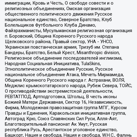
иммиграции, Кровь и Честь, О свободе совести и о
религиозных объединениях, Омская организация
общественного политического движения Русское
национальное единство, Северное Братство, Клуб
Болельщиков Футбольного Клуба Динамо,
Файзрахманисты, Мусульманская религиозная организация
п. Боровский, Община Коренного Русского народа
Щелковского района, Правый сектор, УНА - УНСО,
Украинская повстанческая армия, Тризуб им. Степана
Бандеры, Братство, Белый Крест, Misanthropic division,
Религиозное объединение последователей инглиизма,
Народная Социальная Инициатива, TulaSkins,
Этнополитическое объединение Русские, Русское
национальное объединение Атака, Мечеть Мирмамеда,
Община Коренного Русского народа г. Астрахани, ВОЛЯ,
Меджлис крымскотатарского народа, Рубеж Севера, ТОЙС,
О противодействии экстремистской деятельности,
РЕВТАТПОД, Артподготовка, Штольц, В честь иконы
Божией Матери Державная, Сектор 16, Независимость,
Фирма, Молодежная правозащитная группа МПГ, Курсом
Правды и Единения, Каракольская инициативная группа,
Автоград Крю, Союз Славянских Сил Руси, Алля-Аят,
Благотворительный пансионат Ак Умут, Русская
республика Русь, Арестантское уголовное единство,
Башкорт, Нация и свобода, Нация и свобода, W.H.С., Фалунь