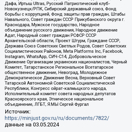
Дафа, Иртыш Ultras, Русский Патриотический клуб-
Новокузнецк/РПК, Сибирский державный союз, Фонд
борьбы с коррупцией, Фонд защиты прав граждан, Штабы
Навального, Совет граждан СССР Прикубанского округа г.
Краснодара, Мужское государство, Народное
объединение русского движения, Народное движение
Адат, Народный совет граждан РСФСР СССР
Архангельской области, Проект Штурм, Граждане СССР,
Держава Союз Советских Светлых Родов, Совет Советских
Социалистических Районов, Meta Platforms Inc, Facebook,
Instagram, WhatsApp, СИЧ-С14, Добровольческое
Движение Организации украинских националистов, Черный
Комитет, Татарстанское Региональное Всетатарское
общественное движение, Невоград, Молодежное
Демократическое Движение Весна, Верховный Совет
Татарской Автономной Советской Социалистической
Республики, Конгресс ойрат-калмыцкого народа,
Исполнительный комитет совета народных депутатов
Красноярского края, Этническое национальное
объединение, ЛГБТ, Я.МЫ Сергей Фургал
Источник:
https://minjust.gov.ru/ru/documents/7822/
данные на
03.05.2024