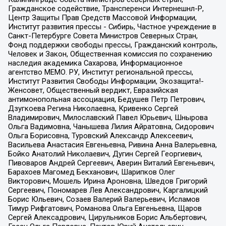
Гражданское содействие, Трансперенси Интернешнл-Р,
Центр Защиты Прав Средств Массовой Информации,
Институт развития прессы - Сибирь, Частное учреждение в
Санкт-Петербурге Совета Министров Северных Стран,
Фонд поддержки свободы прессы, Гражданский контроль,
Человек и Закон, Общественная комиссия по сохранению
наследия академика Сахарова, Информационное
агентство МЕМО. РУ, Институт региональной прессы,
Институт Развития Свободы Информации, Экозащита!-
Женсовет, Общественный вердикт, Евразийская
антимонопольная ассоциация, Бедушев Петр Петрович,
Дзугкоева Регина Николаевна, Кривенко Сергей
Владимирович, Милославский Павел Юрьевич, Шнырова
Ольга Вадимовна, Чанышева Лилия Айратовна, Сидорович
Ольга Борисовна, Туровский Александр Алексеевич,
Васильева Анастасия Евгеньевна, Ривина Анна Валерьевна,
Бойко Анатолий Николаевич, Дугин Сергей Георгиевич,
Пивоваров Андрей Сергеевич, Аверин Виталий Евгеньевич,
Барахоев Магомед Бекханович, Шарипков Олег
Викторович, Мошель Ирина Ароновна, Шведов Григорий
Сергеевич, Пономарев Лев Александрович, Каргалицкий
Борис Юльевич, Созаев Валерий Валерьевич, Исламов
Тимур Рифгатович, Романова Ольга Евгеньевна, Щаров
Сергей Алексадрович, Цирульников Борис Альбертович,