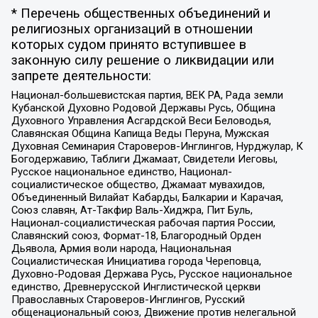
* Перечень общественных объединений и
религиозных организаций в отношении
которых судом принято вступившее в
законную силу решение о ликвидации или
запрете деятельности:
Национал-большевистская партия, ВЕК РА, Рада земли
Кубанской Духовно Родовой Державы Русь, Община
Духовного Управления Асгардской Веси Беловодья,
Славянская Община Капища Веды Перуна, Мужская
Духовная Семинария Староверов-Инглингов, Нурджулар, К
Богодержавию, Таблиги Джамаат, Свидетели Иеговы,
Русское национальное единство, Национал-
социалистическое общество, Джамаат мувахидов,
Объединенный Вилайат Кабарды, Балкарии и Карачая,
Союз славян, Ат-Такфир Валь-Хиджра, Пит Буль,
Национал-социалистическая рабочая партия России,
Славянский союз, Формат-18, Благородный Орден
Дьявола, Армия воли народа, Национальная
Социалистическая Инициатива города Череповца,
Духовно-Родовая Держава Русь, Русское национальное
единство, Древнерусской Инглистической церкви
Православных Староверов-Инглингов, Русский
общенациональный союз, Движение против нелегальной