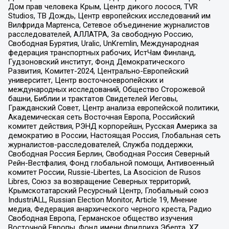
Дом прав человека Крым, Центр дикого лосося, TVR
Studios, ТВ Дождь, Центр европейских исследований им
Вилфрида Мартенса, Сетевое объединение журналистов
расследователей, АЛЛАТРА, За свободную Россию,
Свободная Бурятия, Uralic, UnKremlin, Международная
федерация транспортных рабочих, ИстЧам Финланд,
Гудзоновский институт, Фонд Демократического
Развития, Комитет-2024, Центрально-Европейский
университет, Центр восточноевропейских и
международных исследований, Общество Сторожевой
башни, Библии и трактатов Свидетелей Иеговы,
Гражданский Совет, Центр анализа европейской политики,
Академическая сеть Восточная Европа, Российский
комитет действия, РЭНД корпорейшн, Русская Америка за
демократию в России, Настоящая Россия, Глобальная сеть
журналистов-расследователей, Служба поддержки,
Свободная Россия Берлин, Свободная Россия Северный
Рейн-Вестфалия, Фонд глобальной помощи, Антивоенный
комитет России, Russie-Libertes, La Asocicion de Rusos
Libres, Союз за возвращение Северных территорий,
Крымскотатарский Ресурсный Центр, Глобальный союз
IndustriALL, Russian Election Monitor, Article 19, Мнение
медиа, Федерация анархического черного креста, Радио
Свободная Европа, Германское общество изучения
Восточной Европы, Фонд имени Фридриха Эберта, XZ