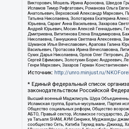
Викторович, Мошель Ирина Ароновна, Шведов Гри
Исламов Тимур Рифгатович, Романова Ольга Евге
Анатольевич, Верховский Александр Маркович, П
Татьяна Николаевна, Золотарева Екатерина Алек
Юрьевна, Саранг Анна Васильевна, Захарова Свет
Андрей Юрьевич, Мосин Алексей Геннадьевич, Ге
Дмитриевна, Вититинова Елена Владимировна, Ба
Николаевна, Ганнушкина Светлана Алексеевна, За
Шуманов Илья Вячеславович, Арапова Галина Юрь
Васильевич, Протасова Ирина Вячеславовна, Лит
Сухих Дарья Николаевна, Орлов Олег Петрович, 
Сергей Ефимович, Золотухин Борис Андреевич, Л
Генри Маркович, Захаров Герман Константинович
Источник:
http://unro.minjust.ru/NKOFore
* Единый федеральный список организа
законодательством Российской Федера
Высший военный Маджлисуль Шура Объединенных с
Исламская группа, Братья-мусульмане, Партия ис
Общество социальных реформ, Общество возрожд
АБТО, Правый сектор, Исламское государство, Д
уа Тагьаля SHAM, АУМ Синрике, Муджахеды джама
сообщество Сеть, Катиба Таухид валь-Джихад, Хай