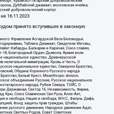
Оренбург, Крымско-татарский добровольческий
орона, Дуббайский джамаат, московская ячейка,
усский добровольческий корпус
 на
16.11.2023
судом принято вступившее в законную
вного Управления Асгардской Веси Беловодья,
годержавию, Таблиги Джамаат, Свидетели Иеговы,
айат Кабарды, Балкарии и Карачая, Союз славян,
т-18, Благородный Орден Дьявола, Армия воли
ое национальное единство, Древнерусской
 нелегальной иммиграции, Кровь и Честь, О
усское национальное единство, Северное Братство,
ровский, Община Коренного Русского народа
атство, Белый Крест, Misanthropic division,
еское объединение Русские, Русское национальное
котатарского народа, Рубеж Севера, ТОЙС, О
ри Державная, Сектор 16, Независимость, Фирма,
д Крю, Союз Славянских Сил Руси, Алля-Аят,
я и свобода, Нация и свобода, W.H.С., Фалунь Дафа,
рупцией, Фонд защиты прав граждан, Штабы
ение русского движения, Народное движение Адат,
етских Светлых Родов, Совет Советских