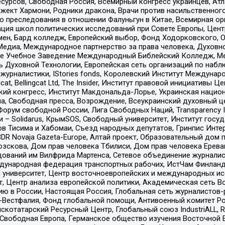
рсов, Свободная Россия, Всемирный конгресс украинцев, Атла
ект Хармони, Родники дракона, Врачи против насильственного
ию преследования в отношении Фалуньгун в Китае, Всемирная о
ация школ политических исследований при Совете Европы, Цен
мен, Бард колледж, Европейский выбор, Фонд Ходорковского,
едиа, Международное партнерство за права человека, Духовно
ое Учебное Заведение Международный Библейский Колледж, М
ь Духовной Технологии, Европейская сеть организаций по наб
урналистики, IStories fonds, Королевский Институт Между
gcat, Bellingcat Ltd, The Insider, Институт правовой инициатив
инский конгресс, Институт Макдональда-Лорье, Украинская нац
, Свободная пресса, Возрождение, Всеукраинский духовный цен
орум свободной России, Лига Свободных Наций, Transparеncy I
– Solidarus, КрымSOS, Свободный университет, Институт госу
в Тисима и Хабомаи, Съезд народных депутатов, Гринпис Инте
DR Novaja Gazeta-Europe, Алтай проект, Образовательный дом 
зскова, Дом прав человека Тбилиси, Дом прав человека Ерева
едований им Вилфрида Мартенса, Сетевое объединение журнали
Международная федерация транспортных рабочих, ИстЧам Финлан
й университет, Центр восточноевропейских и международных и
, Центр анализа европейской политики, Академическая сеть Во
ю в России, Настоящая Россия, Глобальная сеть журналистов
естфалия, Фонд глобальной помощи, Антивоенный комитет России,
татарский Ресурсный Центр, Глобальный союз IndustriALL, Russi
 Свободная Европа, Германское общество изучения Восточной 