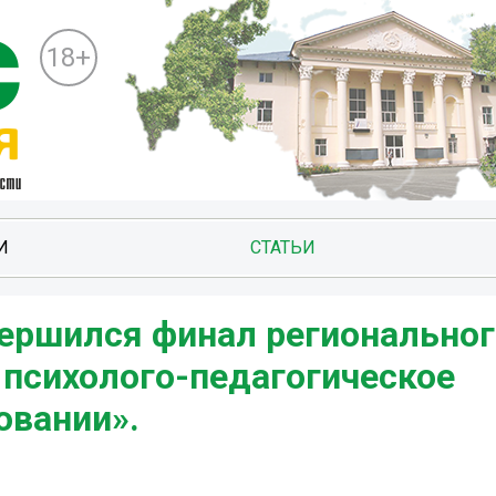
18+
И
СТАТЬИ
вершился финал региональног
 психолого-педагогическое
овании».