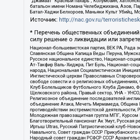
“Джамаат “Красный пахарь”, Колумбайн, Хатлонск
батальон имени Номана Челебиджихана, Азов, Па
Батал-Хаджи Белхороев, Маньяки Культ Убийц, М
Источник:
http://nac.gov.ru/terroristichesk
* Перечень общественных объединений 
силу решение о ликвидации или запрете
Национал-большевистская партия, ВЕК РА, Рада 
Славянская Община Капища Веды Перуна, Мужская
Русское национальное единство, Национал-социа
Ат-Такфир Валь-Хиджра, Пит Буль, Национал-соц
народа, Национальная Социалистическая Инициат
Инглистической церкви Православных Староверов
свободе совести и о религиозных объединениях,
Клуб Болельщиков Футбольного Клуба Динамо, Фа
Щелковского района, Правый сектор, УНА - УНСО, У
Религиозное объединение последователей инглии
объединение Атака, Мечеть Мирмамеда, Община К
противодействии экстремистской деятельности, 
Молодежная правозащитная группа МПГ, Курсом П
Благотворительный пансионат Ак Умут, Русская ре
Иртыш Ultras, Русский Патриотический клуб-Нов
Навального, Совет граждан СССР Прикубанского 
Народный совет граждан РСФСР СССР Архангельск