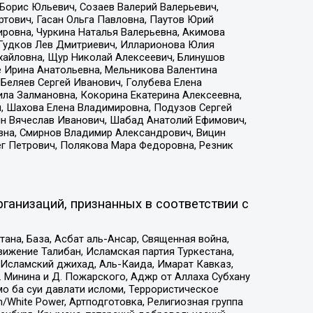
Борис Юльевич, Созаев Валерий Валерьевич,
тович, Гасан Ольга Павловна, Паутов Юрий
ровна, Чуркина Наталья Валерьевна, Акимова
 Гудков Лев Дмитриевич, Илларионова Юлия
ихайловна, Щур Николай Алексеевич, Блинушов
е Ирина Анатольевна, Мельникова Валентина
Беляев Сергей Иванович, Голубева Елена
ила Залмановна, Кокорина Екатерина Алексеевна,
, Шахова Елена Владимировна, Подузов Сергей
ин Вячеслав Иванович, Шабад Анатолий Ефимович,
вна, Смирнов Владимир Александрович, Вицин
ег Петрович, Полякова Мара Федоровна, Резник
ганизаций, признанных в соответствии с
на, База, Асбат аль-Ансар, Священная война,
ижение Талибан, Исламская партия Туркестана,
Исламский джихад, Аль-Каида, Имарат Кавказ,
 Минина и Д. Пожарского, Аджр от Аллаха Субхану
о ба суи давлати исломи, Террористическое
/White Power, Артподготовка, Религиозная группа