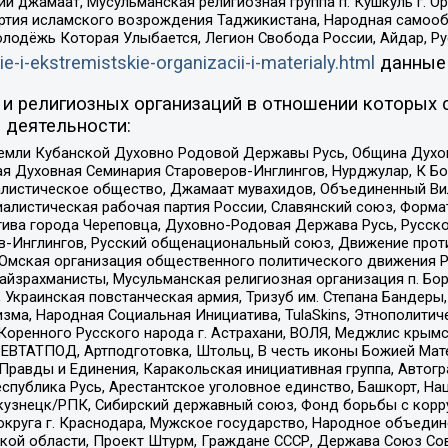
ий джамаат, Мусульманская религиозная группа п. Кушкуль г. 
ртия исламского возрождения Таджикистана, Народная самооб
олодёжь Которая Улыбается, Легион Свобода России, Айдар, Р
ie-i-ekstremistskie-organizacii-i-materialy.html
данные
и религиозных организаций в отношении которых 
 деятельности:
земли Кубанской Духовно Родовой Державы Русь, Община Духо
 Духовная Семинария Староверов-Инглингов, Нурджулар, К Бо
листическое общество, Джамаат мувахидов, Объединенный Вил
иалистическая рабочая партия России, Славянский союз, Форма
ива города Череповца, Духовно-Родовая Держава Русь, Русск
-Инглингов, Русский общенациональный союз, Движение против
 Омская организация общественного политического движения Р
йзрахманисты, Мусульманская религиозная организация п. Бо
краинская повстанческая армия, Тризуб им. Степана Бандеры, Бр
зма, Народная Социальная Инициатива, TulaSkins, Этнополитич
оренного Русского народа г. Астрахани, ВОЛЯ, Меджлис крымс
РЕВТАТПОД, Артподготовка, Штольц, В честь иконы Божией Мате
равды и Единения, Каракольская инициативная группа, Автогра
спублика Русь, Арестантское уголовное единство, Башкорт, Наци
окузнецк/РПК, Сибирский державный союз, Фонд борьбы с кор
округа г. Краснодара, Мужское государство, Народное объедин
ой области, Проект Штурм, Граждане СССР, Держава Союз Сов