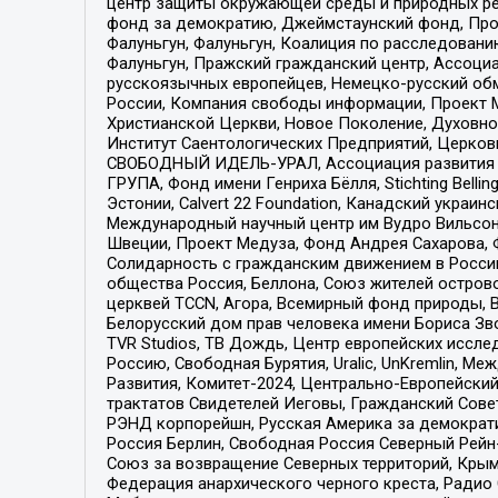
центр защиты окружающей среды и природных ресу
фонд за демократию, Джеймстаунский фонд, Прож
Фалуньгун, Фалуньгун, Коалиция по расследован
Фалуньгун, Пражский гражданский центр, Ассоци
русскоязычных европейцев, Немецко-русский об
России, Компания свободы информации, Проект М
Христианской Церкви, Новое Поколение, Духовн
Институт Саентологических Предприятий, Церков
СВОБОДНЫЙ ИДЕЛЬ-УРАЛ, Ассоциация развития ж
ГРУПА, Фонд имени Генриха Бёлля, Stichting Bellin
Эстонии, Calvert 22 Foundation, Канадский укра
Международный научный центр им Вудро Вильсона
Швеции, Проект Медуза, Фонд Андрея Сахарова, Ф
Солидарность с гражданским движением в России 
общества Россия, Беллона, Союз жителей острово
церквей TCCN, Агора, Всемирный фонд природы, B
Белорусский дом прав человека имени Бориса Зво
TVR Studios, ТВ Дождь, Центр европейских иссл
Россию, Свободная Бурятия, Uralic, UnKremlin, 
Развития, Комитет-2024, Центрально-Европейски
трактатов Свидетелей Иеговы, Гражданский Совет
РЭНД корпорейшн, Русская Америка за демократи
Россия Берлин, Свободная Россия Северный Рейн-В
Союз за возвращение Северных территорий, Крымско
Федерация анархического черного креста, Радио