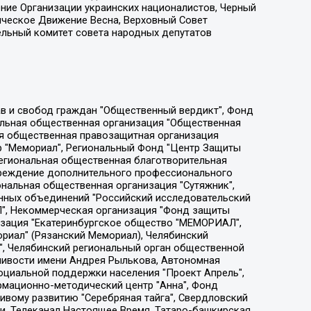
ение Организации украинских националистов, Черный
ическое Движение Весна, Верховный Совет
ельный комитет совета народных депутатов
ции социально-правовых программ "Лилит", Дальневосточное общественное движение "Маяк", Санкт-Петербургская ЛГБТ-инициативная группа "Выход", Инициативная группа ЛГБТ+ "Реверс", Алексеев Андрей Викторович, Бекбулатова Таисия Львовна, Беляев Иван Михайлович, Владыкина Елена Сергеевна, Гельман Марат Александрович, Никульшина Вероника Юрьевна, Толоконникова Надежда Андреевна, Шендерович Виктор Анатольевич, Общество с ограниченной ответственностью "Данное сообщение", Общество с ограниченной ответственностью Издательский дом "Новая глава", Айнбиндер Александра Александровна, Московский комьюнити-центр для ЛГБТ+инициатив, Благотворительный фонд развития филантропии, Deutsche Welle (Германия, Kurt-Schumacher-Strasse 3, 53113 Bonn), Борзунова Мария Михайловна, Воробьев Виктор Викторович, Голубева Анна Львовна, Константинова Алла Михайловна, Малкова Ирина Владимировна, Мурадов Мурад Абдулгалимович, Осетинская Елизавета Николаевна, Понасенков Евгений Николаевич, Ганапольский Матвей Юрьевич, Киселев Евгений Алексеевич, Борухович Ирина Григорьевна, Дремин Иван Тимофеевич, Дубровский Дмитрий Викторович, Красноярская региональная общественная организация поддержки и развития альтернативных образовательных технологий и межкультурных коммуникаций "ИНТЕРРА", Маяковская Екатерина Алексеевна, Фейгин Марк Захарович, Филимонов Андрей Викторович, Дзугкоева Регина Николаевна, Доброхотов Роман Александрович, Дудь Юрий Александрович, Елкин Сергей Владимирович, Кругликов Кирилл Игоревич, Сабунаева Мария Леонидовна, Семенов Алексей Владимирович, Шаинян Карен Багратович, Шульман Екатерина Михайловна, Асафьев Артур Валерьевич, Вахштайн Виктор Семенович, Венедиктов Алексей Алексеевич, Лушникова Екатерина Евгеньевна, Волков Леонид Михайлович, Невзоров Александр Глебович, Пархоменко Сергей Борисович, Сироткин Ярослав Николаевич, Кара-Мурза Владимир Владимирович, Баранова Наталья Владимировна, Гозман Леонид Яковлевич, Кагарлицкий Борис Юльевич, Климарев Михаил Валерьевич, Милов Владимир Станиславович, Автономная некоммерческая организация Краснодарский центр современного искусства "Типография", Моргенштерн Алишер Тагирович, Соболь Любовь Эдуардовна, Общество с ограниченной ответственностью "ЛИЗА НОРМ", Каспаров Гарри Кимович, Ходорковский Михаил Борисович, Общество с ограниченной ответственностью "Апрельские тезисы", Данилович Ирина Брониславовна, Кашин Олег Владимирович, Петров Николай Владимирович, Пивоваров Алексей Владимирович, Соколов Михаил Владимирович, Цветкова Юлия Владимировна, Чичваркин Евгений Александрович, Комитет против пыток/Команда против пыток, Общество с ограниченной ответственностью "Первый научный", Общество с ограниченной ответственностью "Вертолет и ко", Белоцерковская Вероника Борисовна, Кац Максим Евгеньевич, Лазарева Татьяна Юрьевна, Шаведдинов Руслан Табризович, Яшин Илья Валерьевич, Общество с ограниченной ответственностью "Иноагент ААВ", Алешковский Дмитрий Петрович, Альбац Евгения Марковна, Быков Дмитрий Львович, Галямина Юлия Евгеньевна, Лойко Сергей Леонидович, Мартынов Кирилл Константинович, Медведев Сергей Александрович, Крашенинников Федор Геннадиевич, Гордеева Катерина Вл