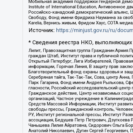
Мобильная академия поддержки гендерной демократи
Institute of International Education, Антивоенн
Российско-канадский демократический альянс, 
Свободу, Фонд имени Фридриха Науманна за свобо
Karelia, Вернись живым, Фридом Хаус, СОТА меди
Источник:
https://minjust.gov.ru/ru/doc
* Сведения реестра НКО, выполняющих 
Лилит, Правозащитная группа Гражданин.Армия.П
граждан Штаб, Институт права и публичной поли
Открытый Петербург, Лига Избирателей, Правова
информации, Горячая Линия, В защиту прав закл
Благотворительный фонд охраны здоровья и защи
Серебряная тайга, Так-Так-Так, Сова, центр Анн
Парк Гагарина, Фонд имени Андрея Рылькова, Сф
гласности, Российский исследовательский центр 
Гражданское действие, Центр независимых соци
организаций, Частное учреждение в Калининград
Средств Массовой Информации, Институт развити
свободы прессы, Гражданский контроль, Человек
РУ, Институт региональной прессы, Институт Ра
ассоциация, Бедушев Петр Петрович, Дзугкоева 
Чанышева Лилия Айратовна, Сидорович Ольга Бори
Анатолий Николаевич, Дугин Сергей Георгиевич, 