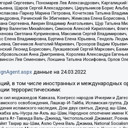
горий Сергеевич, Пономарев Лев Александрович, Каргалицкий 
ньевна, Щаров Сергей Алексадрович, Цирульников Борис Альбер
ислакова-Паркер Марина Петровна, Кочеткова Татьяна Владими
сандровна, Рачинский Ян Збигневич, Жемкова Елена Борисовна,
лана Сергеевна, Аверин Владимир Анатольевич, Щур Татьяна М
фтер Валентин Михайлович, Симонов Алексей Кириллович, Флиг
женова Светлана Куприяновна, Максимов Сергей Владимирович, 
кс Елена Владимировна, Буртина Елена Юрьевна, Гендель Людм
евна, Свечников Анатолий Мариевич, Прохоров Вадим Юрьевич
инский Леонид Борисович, Лукашевский Сергей Маркович, Бахм
Добровольская Анна Дмитриевна, Королева Александра Евгенье
евинсон Лев Семенович, Локшина Татьяна Иосифовна, Орлов Ол
ignAgent.aspx
данные на
24.03.2022
ций, в том числе иностранных и международных ор
ции террористическими:
ил моджахедов Кавказа, Конгресс народов Ичкерии и Дагеста
ламского освобождения, Лашкар-И-Тайба, Исламская группа, Дв
ения исламского наследия, Дом двух святых, Джунд аш-Шам, 
жабха аль-Нусра ли-Ахль аш-Шам, Народное ополчение имени К.
ата Ат-Тавхида Валь-Джихад, Чистопольский Джамаат, Рохнам
ят Тахрир аш-Шам, Ахлю Сунна Валь Джамаа, National Socialism