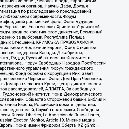
нтический совет, Человек в беде, Европейский
 извлечения органов, Фалунь Дафа, Друзья
рганизация по расследованию преследований
тр либеральной современности, Форум
 Оксфордский российский фонд, Фонд Будущее
е Управление Евангельских Христиан Украинской
еждународное христианское движение, Всемирный
людению за выборами, Республика Польша,
народных Отношений, КРИМСЬКА ПРАВОЗАХИСНА
ы Центральной и Восточной Европы, Фонд Открытой
иональная федерация Канады, Декабристы,
тр , Риддл, Русский антивоенный комитет в
nternational, Форум Свободных Народов ПостРоссии,
дарственного управления, Форум гражданского
рнешнл, Фонд борьбы с коррупцией Инк, Завет
прав человека Чернигов, Фонд Дом Прав Человека,
н, Дом прав человека Крым, Центр дикого лосося,
стов расследователей, АЛЛАТРА, За свободную
д, Гудзоновский институт, Фонд Демократического
сследований, Общество Сторожевой башни, Библии и
сточная Европа, Российский комитет действия,
-расследователей, Служба поддержки, Свободная
 Russie-Libertes, La Asocicion de Rusos Libres,
an Election Monitor, Article 19, Мнение медиа,
Европы, Фонд имени Фридриха Эберта, XZ gGmbH,