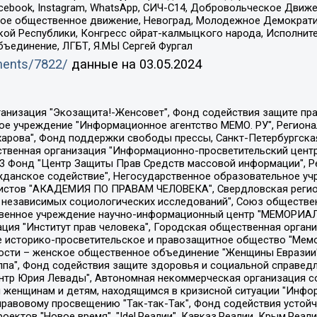
Facebook, Instagram, WhatsApp, СИЧ-С14, Добровольческое Движ
ское общественное движение, Невоград, Молодежное Демократ
ой Республики, Конгресс ойрат-калмыцкого народа, Исполнит
бъединение, ЛГБТ, Я.МЫ Сергей Фургал
uments/7822/
данные на
03.05.2024
Общество с ограниченной ответственностью "Радио Свободная Европа/Радио Свобода", Чешское информационное агентство "MEDIUM-ORIENT", Красноярская региональная общественная организация "Мы против СПИДа", Камалягин Денис Николаевич, Маркелов Сергей Евгеньевич, Пономарев Лев Александрович, Савицкая Людмила Алексеевна, Автономная некоммерческая организация "Центр по работе с проблемой насилия "НАСИЛИЮ.НЕТ", Межрегиональный профессиональный союз работников здравоохранения "Альянс врачей", Юридическое лицо, зарегистрированное в Латвийской Республике, SIA "Medusa Project" (регистрационный номер 40103797863, дата регистрации 10.06.2014), Некоммерческая организация "Фонд по борьбе с коррупцией", Автономная некоммерческая организация "Институт права и публичной политики", Баданин Роман Сергеевич, Гликин Максим Александрович, Железнова Мария Михайловна, Лукьянова Юлия Сергеевна, Маетная Елизавета Витальевна, Маняхин Петр Борисович, Чуракова Ольга Владимировна, Ярош Юлия Петровна, Юридическое лицо "The Insider SIA", зарегистрированное в Риге, Латвийская Республика (дата регистрации 26.06.2015), являющееся администратором доменного имени интернет-издания "The Insider SIA", https://theins.ru, Постернак Алексей Евгеньевич, Рубин Михаил Аркадьевич, Анин Роман Александрович, Юридическое лицо Istories fonds, зарегистрированное в Латвийской Республике (регистрационный номер 50008295751, дата регистрации 24.02.2020), Великовский Дмитрий Александрович, Долинина Ирина Николаевна, Мароховская Алеся Алексеевна, Шлейнов Роман Юрьевич, Шмагун Олеся Валентиновна, Общество с ограниченной ответственностью "Альтаир 2021", Общество с ограниченной ответственностью "Вега 2021", Общество с ограниченной ответственностью "Главный редактор 2021", Общество с ограниченной ответственностью "Ромашки монолит", Важенков Артем Валерьевич, Ивановская областная общественная организация "Центр гендерных исследований", Гурман Юрий Альбертович, Медиапроект "ОВД-Инфо", Егоров Владимир Владимирович, Жилинский Владимир Александрович, Общество с ограниченной ответственностью "ЗП", Иванова София Юрьевна, Карезина Инна Павловна, Кильтау Екатерина Викторовна, Петров Алексей Викторович, Пискунов Сергей Евгеньевич, Смирнов Сергей Сергеевич, Тихонов Михаил Сергеевич, Общество с ограниченной ответственностью "ЖУРНАЛИСТ-ИНОСТРАННЫЙ АГЕНТ", Арапова Галина Юрьевна, Вольтская Татьяна Анатольевна, Американская компания "Mason G.E.S. Anonymous Foundation" (США), являющаяся владельцем интернет-издания https://mnews.world/, Компания "Stichting Bellingcat", зарегистрированная в Нидерландах (дата регистрации 11.07.2018), Захаров Андрей Вячеславович, Клепиковская Екатерина Дмитриевна, Общество с ограниченной ответственностью "МЕМО", Перл Роман Александрович, Симонов Евгений Алексеевич, Соловьева Елена Анатольевна, Сотников Даниил Владимирович, Сурначева Елизавета Дмитриевна, Автономная некоммерческая организация по защите прав человека и информированию населения "Якутия – Наше Мнение", Общество с ограниченной ответственностью "Москоу диджитал медиа", с 26.01.2023 Общество с ограниченной ответственностью "Чайка Белые сады", Ветошкина Валерия Валерьевна, Заговора Максим Александрович, Межрегиональное общественное движение "Российская ЛГБТ - сеть", Оленичев Максим Владимирович, Павлов Иван Юрьевич, Скворцова Елена Сергеевна, Общество с ограниченной ответственностью "Как бы инагент", Кочетков Игорь Викторович, Общество с ограниченной ответственностью "Честные выборы", Еланчик Олег Александрович, Общество с ограниченной ответственностью "Нобелевский призыв", Гималова Регина Эмилевна, Григорьев Андрей Валерьевич, Григорьева Алина Александровна, Ассоциация по содействию защите прав призывников, альтернативнослужащих и военнослужащих "Правозащитная группа "Гражданин.Армия.Право", Хисамова Регина Фаритовна, Автономная некоммерческая организация по реализа