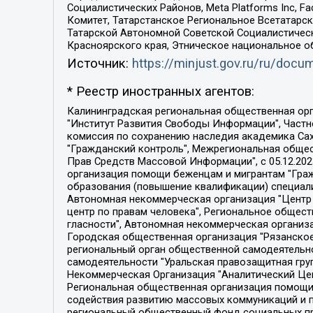
Социалистических Районов, Meta Platforms Inc, 
Комитет, Татарстанское Региональное Всетатар
Татарской Автономной Советской Социалистическ
Красноярского края, Этническое национальное о
Источник:
https://minjust.gov.ru/ru/doc
* Реестр иностранных агентов:
Калининградская региональная общественная организация "Экозащита!-Женсовет", Фонд содействия защите прав и свобод граждан "Общественный вердикт", Фонд "Институт Развития Свободы Информации", Частное учреждение "Информационное агентство МЕМО. РУ", Региональная общественная организация "Общественная комиссия по сохранению наследия академика Сахарова", Фонд поддержки свободы прессы, Санкт-Петербургская общественная правозащитная организация "Гражданский контроль", Межрегиональная общественная организация "Информационно-просветительский центр "Мемориал", Региональный Фонд "Центр Защиты Прав Средств Массовой Информации", с 05.12.2023 Фонд "Центр Защиты Прав Средств массовой информации", Региональная общественная благотворительная организация помощи беженцам и мигрантам "Гражданское содействие", Негосударственное образовательное учреждение дополнительного профессионального образования (повышение квалификации) специалистов "АКАДЕМИЯ ПО ПРАВАМ ЧЕЛОВЕКА", Свердловская региональная общественная организация "Сутяжник", Автономная некоммерческая организация "Центр независимых социологических исследований", Союз общественных объединений "Российский исследовательский центр по правам человека", Региональное общественное учреждение научно-информационный центр "МЕМОРИАЛ", Некоммерческая организация "Фонд защиты гласности", Автономная некоммерческая организация "Институт прав человека", Городская общественная организация "Екатеринбургское общество "МЕМОРИАЛ", Городская общественная организация "Рязанское историко-просветительское и правозащитное общество "Мемориал" (Рязанский Мемориал), Челябинский региональный орган общественной самодеятельности – женское общественное объединение "Женщины Евразии", Челябинский региональный орган общественной самодеятельности "Уральская правозащитная группа", Фонд содействия защите здоровья и социальной справедливости имени Андрея Рылькова, Автономная Некоммерческая Организация "Аналитический Центр Юрия Левады", Автономная некоммерческая организация социальной поддержки населения "Проект Апрель", Региональная общественная организация помощи женщинам и детям, находящимся в кризисной ситуации "Информационно-методический центр "Анна", Фонд содействия развитию массовых коммуникаций и правовому просвещению "Так-так-Так", Фонд содействия устойчивому развитию "Серебряная тайга", Свердловский региональный общественный фонд социальных проектов "Новое время", "Idel.Реалии", Кавказ.Реалии, Крым.Реалии, Телеканал Настоящее Время, Татаро-башкирская служба Радио Свобода (Azatliq Radiosi), Радио Свободная Европа/Радио Свобода (PCE/PC), "Сибирь.Реалии", "Фактограф", Благотворительный фонд помощи осужденным и их семьям, Автономная некоммерческая организация "Институт глобализации и социальных движений", Фонд "В защиту прав заключенных", Частное учреждение "Центр поддержки и содействия развитию средств массовой информации", Пензенский региональный общественный благотворительный фонд "Гражданский союз", "Север.Реалии", Некоммерческая организация Фонд "Правовая инициатива", 