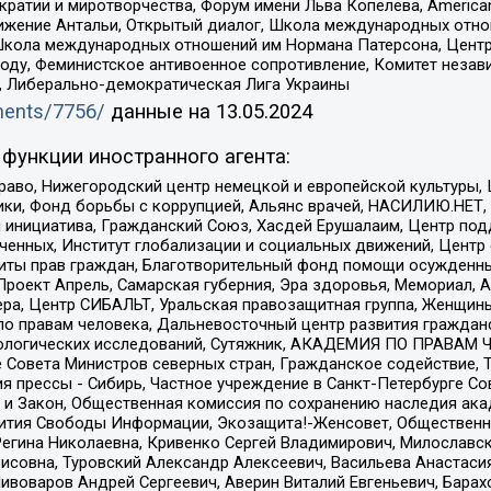
и и миротворчества, Форум имени Льва Копелева, American Counci
ое движение Антальи, Открытый диалог, Школа международных отн
Школа международных отношений им Нормана Патерсона, Центр
ду, Феминистское антивоенное сопротивление, Комитет независ
а, Либерально-демократическая Лига Украины
uments/7756/
данные на
13.05.2024
функции иностранного агента:
раво, Нижегородский центр немецкой и европейской культуры,
тики, Фонд борьбы с коррупцией, Альянс врачей, НАСИЛИЮ.НЕТ,
я инициатива, Гражданский Союз, Хасдей Ерушалаим, Центр по
юченных, Институт глобализации и социальных движений, Цент
ты прав граждан, Благотворительный фонд помощи осужденным
а, Проект Апрель, Самарская губерния, Эра здоровья, Мемориал
ера, Центр СИБАЛЬТ, Уральская правозащитная группа, Женщины
по правам человека, Дальневосточный центр развития гражданс
ологических исследований, Сутяжник, АКАДЕМИЯ ПО ПРАВАМ Ч
е Совета Министров северных стран, Гражданское содействие,
я прессы - Сибирь, Частное учреждение в Санкт-Петербурге С
 и Закон, Общественная комиссия по сохранению наследия ак
звития Свободы Информации, Экозащита!-Женсовет, Общественн
Регина Николаевна, Кривенко Сергей Владимирович, Милославс
совна, Туровский Александр Алексеевич, Васильева Анастасия
Пивоваров Андрей Сергеевич, Аверин Виталий Евгеньевич, Бара