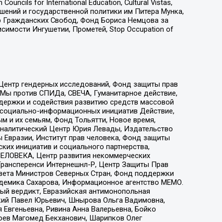
ls for International Education, Cultural Vistas,
ошений и государственной политики им Питера Мунка,
 Гражданских Свобод, Фонд Бориса Немцова за
имости Ингушетии, Прометей, Stop Occupation of
 Центр гендерных исследований, Фонд защиты прав
 Мы против СПИДа, СВЕЧА, Гуманитарное действие,
ддержки и содействия развитию средств массовой
р социально-информационных инициатив Действие,
 и их семьям, Фонд Тольятти, Новое время,
, Аналитический Центр Юрия Левады, Издательство
 Евразии, Институт прав человека, Фонд защиты
ких инициатив и социального партнерства,
ЕЛОВЕКА, Центр развития некоммерческих
 Трансперенси Интернешнл-Р, Центр Защиты Прав
овета Министров Северных Стран, Фонд поддержки
адемика Сахарова, Информационное агентство МЕМО.
ый вердикт, Евразийская антимонопольная
кий Павел Юрьевич, Шнырова Ольга Вадимовна,
 Евгеньевна, Ривина Анна Валерьевна, Бойко
хоев Магомед Бекханович, Шарипков Олег