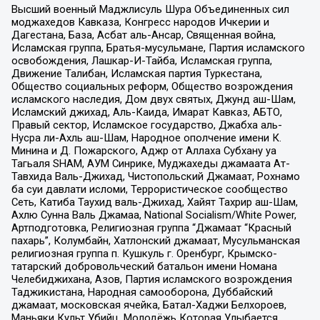
Высший военный Маджлисуль Шура Объединенных сил
моджахедов Кавказа, Конгресс народов Ичкерии и
Дагестана, База, Асбат аль-Ансар, Священная война,
Исламская группа, Братья-мусульмане, Партия исламского
освобождения, Лашкар-И-Тайба, Исламская группа,
Движение Талибан, Исламская партия Туркестана,
Общество социальных реформ, Общество возрождения
исламского наследия, Дом двух святых, Джунд аш-Шам,
Исламский джихад, Аль-Каида, Имарат Кавказ, АБТО,
Правый сектор, Исламское государство, Джабха аль-
Нусра ли-Ахль аш-Шам, Народное ополчение имени К.
Минина и Д. Пожарского, Аджр от Аллаха Субхану уа
Тагьаля SHAM, АУМ Синрике, Муджахеды джамаата Ат-
Тавхида Валь-Джихад, Чистопольский Джамаат, Рохнамо
ба суи давлати исломи, Террористическое сообщество
Сеть, Катиба Таухид валь-Джихад, Хайят Тахрир аш-Шам,
Ахлю Сунна Валь Джамаа, National Socialism/White Power,
Артподготовка, Религиозная группа “Джамаат “Красный
пахарь”, Колумбайн, Хатлонский джамаат, Мусульманская
религиозная группа п. Кушкуль г. Оренбург, Крымско-
татарский добровольческий батальон имени Номана
Челебиджихана, Азов, Партия исламского возрождения
Таджикистана, Народная самооборона, Дуббайский
джамаат, московская ячейка, Батал-Хаджи Белхороев,
Маньяки Культ Убийц, Молодёжь Которая Улыбается,