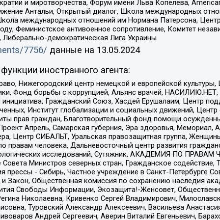
и и миротворчества, Форум имени Льва Копелева, American Counci
ое движение Антальи, Открытый диалог, Школа международных отн
Школа международных отношений им Нормана Патерсона, Центр
ду, Феминистское антивоенное сопротивление, Комитет независ
а, Либерально-демократическая Лига Украины
uments/7756/
данные на
13.05.2024
функции иностранного агента:
раво, Нижегородский центр немецкой и европейской культуры,
тики, Фонд борьбы с коррупцией, Альянс врачей, НАСИЛИЮ.НЕТ,
я инициатива, Гражданский Союз, Хасдей Ерушалаим, Центр по
юченных, Институт глобализации и социальных движений, Цент
ты прав граждан, Благотворительный фонд помощи осужденным
а, Проект Апрель, Самарская губерния, Эра здоровья, Мемориал
ера, Центр СИБАЛЬТ, Уральская правозащитная группа, Женщины
по правам человека, Дальневосточный центр развития гражданс
ологических исследований, Сутяжник, АКАДЕМИЯ ПО ПРАВАМ Ч
е Совета Министров северных стран, Гражданское содействие,
я прессы - Сибирь, Частное учреждение в Санкт-Петербурге С
 и Закон, Общественная комиссия по сохранению наследия ак
звития Свободы Информации, Экозащита!-Женсовет, Общественн
Регина Николаевна, Кривенко Сергей Владимирович, Милославс
совна, Туровский Александр Алексеевич, Васильева Анастасия
Пивоваров Андрей Сергеевич, Аверин Виталий Евгеньевич, Бара