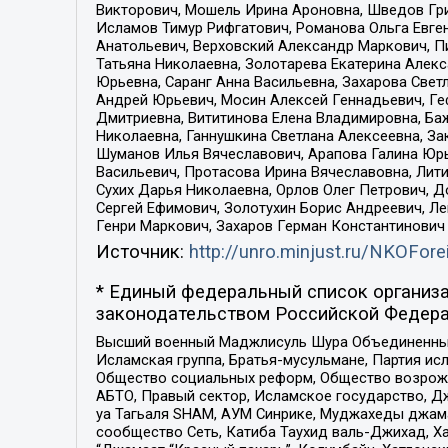
Викторович, Мошель Ирина Ароновна, Шведов Гри
Исламов Тимур Рифгатович, Романова Ольга Евге
Анатольевич, Верховский Александр Маркович, П
Татьяна Николаевна, Золотарева Екатерина Алек
Юрьевна, Саранг Анна Васильевна, Захарова Свет
Андрей Юрьевич, Мосин Алексей Геннадьевич, Ге
Дмитриевна, Вититинова Елена Владимировна, Ба
Николаевна, Ганнушкина Светлана Алексеевна, За
Шуманов Илья Вячеславович, Арапова Галина Юрь
Васильевич, Протасова Ирина Вячеславовна, Лит
Сухих Дарья Николаевна, Орлов Олег Петрович, 
Сергей Ефимович, Золотухин Борис Андреевич, Л
Генри Маркович, Захаров Герман Константинович
Источник:
http://unro.minjust.ru/NKOFore
* Единый федеральный список организа
законодательством Российской Федера
Высший военный Маджлисуль Шура Объединенных с
Исламская группа, Братья-мусульмане, Партия ис
Общество социальных реформ, Общество возрожд
АБТО, Правый сектор, Исламское государство, Д
уа Тагьаля SHAM, АУМ Синрике, Муджахеды джама
сообщество Сеть, Катиба Таухид валь-Джихад, Хай