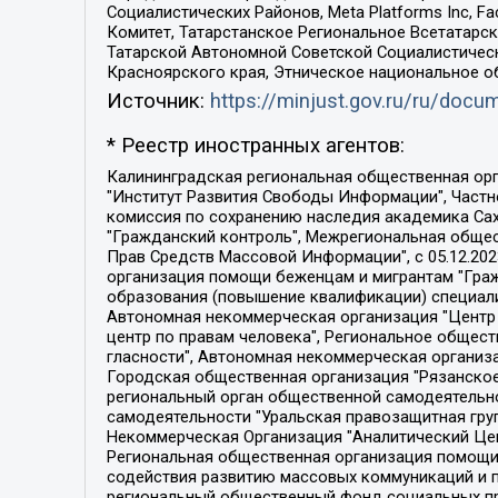
Социалистических Районов, Meta Platforms Inc, 
Комитет, Татарстанское Региональное Всетатар
Татарской Автономной Советской Социалистическ
Красноярского края, Этническое национальное о
Источник:
https://minjust.gov.ru/ru/doc
* Реестр иностранных агентов:
Калининградская региональная общественная организация "Экозащита!-Женсовет", Фонд содействия защите прав и свобод граждан "Общественный вердикт", Фонд "Институт Развития Свободы Информации", Частное учреждение "Информационное агентство МЕМО. РУ", Региональная общественная организация "Общественная комиссия по сохранению наследия академика Сахарова", Фонд поддержки свободы прессы, Санкт-Петербургская общественная правозащитная организация "Гражданский контроль", Межрегиональная общественная организация "Информационно-просветительский центр "Мемориал", Региональный Фонд "Центр Защиты Прав Средств Массовой Информации", с 05.12.2023 Фонд "Центр Защиты Прав Средств массовой информации", Региональная общественная благотворительная организация помощи беженцам и мигрантам "Гражданское содействие", Негосударственное образовательное учреждение дополнительного профессионального образования (повышение квалификации) специалистов "АКАДЕМИЯ ПО ПРАВАМ ЧЕЛОВЕКА", Свердловская региональная общественная организация "Сутяжник", Автономная некоммерческая организация "Центр независимых социологических исследований", Союз общественных объединений "Российский исследовательский центр по правам человека", Региональное общественное учреждение научно-информационный центр "МЕМОРИАЛ", Некоммерческая организация "Фонд защиты гласности", Автономная некоммерческая организация "Институт прав человека", Городская общественная организация "Екатеринбургское общество "МЕМОРИАЛ", Городская общественная организация "Рязанское историко-просветительское и правозащитное общество "Мемориал" (Рязанский Мемориал), Челябинский региональный орган общественной самодеятельности – женское общественное объединение "Женщины Евразии", Челябинский региональный орган общественной самодеятельности "Уральская правозащитная группа", Фонд содействия защите здоровья и социальной справедливости имени Андрея Рылькова, Автономная Некоммерческая Организация "Аналитический Центр Юрия Левады", Автономная некоммерческая организация социальной поддержки населения "Проект Апрель", Региональная общественная организация помощи женщинам и детям, находящимся в кризисной ситуации "Информационно-методический центр "Анна", Фонд содействия развитию массовых коммуникаций и правовому просвещению "Так-так-Так", Фонд содействия устойчивому развитию "Серебряная тайга", Свердловский региональный общественный фонд социальных проектов "Новое время", "Idel.Реалии", Кавказ.Реалии, Крым.Реалии, Телеканал Настоящее Время, Татаро-башкирская служба Радио Свобода (Azatliq Radiosi), Радио Свободная Европа/Радио Свобода (PCE/PC), "Сибирь.Реалии", "Фактограф", Благотворительный фонд помощи осужденным и их семьям, Автономная некоммерческая организация "Институт глобализации и социальных движений", Фонд "В защиту прав заключенных", Частное учреждение "Центр поддержки и содействия развитию средств массовой информации", Пензенский региональный общественный благотворительный фонд "Гражданский союз", "Север.Реалии", Некоммерческая организация Фонд "Правовая инициатива", 