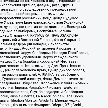
нтический совет, Человек в беде, Европейский
 извлечения органов, Фалунь Дафа, Друзья
рганизация по расследованию преследований
тр либеральной современности, Форум
 Оксфордский российский фонд, Фонд Будущее
е Управление Евангельских Христиан Украинской
еждународное христианское движение, Всемирный
людению за выборами, Республика Польша,
народных Отношений, КРИМСЬКА ПРАВОЗАХИСНА
ы Центральной и Восточной Европы, Фонд Открытой
иональная федерация Канады, Декабристы,
тр , Риддл, Русский антивоенный комитет в
nternational, Форум Свободных Народов ПостРоссии,
дарственного управления, Форум гражданского
рнешнл, Фонд борьбы с коррупцией Инк, Завет
прав человека Чернигов, Фонд Дом Прав Человека,
н, Дом прав человека Крым, Центр дикого лосося,
стов расследователей, АЛЛАТРА, За свободную
д, Гудзоновский институт, Фонд Демократического
сследований, Общество Сторожевой башни, Библии и
сточная Европа, Российский комитет действия,
-расследователей, Служба поддержки, Свободная
 Russie-Libertes, La Asocicion de Rusos Libres,
an Election Monitor, Article 19, Мнение медиа,
Европы, Фонд имени Фридриха Эберта, XZ gGmbH,