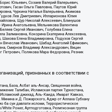
Борис Юльевич, Созаев Валерий Валерьевич,
тович, Гасан Ольга Павловна, Паутов Юрий
ровна, Чуркина Наталья Валерьевна, Акимова
 Гудков Лев Дмитриевич, Илларионова Юлия
ихайловна, Щур Николай Алексеевич, Блинушов
е Ирина Анатольевна, Мельникова Валентина
Беляев Сергей Иванович, Голубева Елена
ила Залмановна, Кокорина Екатерина Алексеевна,
, Шахова Елена Владимировна, Подузов Сергей
ин Вячеслав Иванович, Шабад Анатолий Ефимович,
вна, Смирнов Владимир Александрович, Вицин
ег Петрович, Полякова Мара Федоровна, Резник
ганизаций, признанных в соответствии с
на, База, Асбат аль-Ансар, Священная война,
ижение Талибан, Исламская партия Туркестана,
Исламский джихад, Аль-Каида, Имарат Кавказ,
 Минина и Д. Пожарского, Аджр от Аллаха Субхану
о ба суи давлати исломи, Террористическое
/White Power, Артподготовка, Религиозная группа