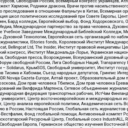
рсов, Свободная Россия, Всемирный конгресс украинцев, Атла
ект Хармони, Родники дракона, Врачи против насильственного
ию преследования в отношении Фалуньгун в Китае, Всемирная о
ация школ политических исследований при Совете Европы, Цен
мен, Бард колледж, Европейский выбор, Фонд Ходорковского,
едиа, Международное партнерство за права человека, Духовно
ое Учебное Заведение Международный Библейский Колледж, М
ь Духовной Технологии, Европейская сеть организаций по наб
урналистики, IStories fonds, Королевский Институт Между
gcat, Bellingcat Ltd, The Insider, Институт правовой инициатив
инский конгресс, Институт Макдональда-Лорье, Украинская нац
, Свободная пресса, Возрождение, Всеукраинский духовный цен
орум свободной России, Лига Свободных Наций, Transparеncy I
– Solidarus, КрымSOS, Свободный университет, Институт госу
в Тисима и Хабомаи, Съезд народных депутатов, Гринпис Инте
DR Novaja Gazeta-Europe, Алтай проект, Образовательный дом 
зскова, Дом прав человека Тбилиси, Дом прав человека Ерева
едований им Вилфрида Мартенса, Сетевое объединение журнали
Международная федерация транспортных рабочих, ИстЧам Финлан
й университет, Центр восточноевропейских и международных и
, Центр анализа европейской политики, Академическая сеть Во
ю в России, Настоящая Россия, Глобальная сеть журналистов
естфалия, Фонд глобальной помощи, Антивоенный комитет России,
татарский Ресурсный Центр, Глобальный союз IndustriALL, Russi
 Свободная Европа, Германское общество изучения Восточной 