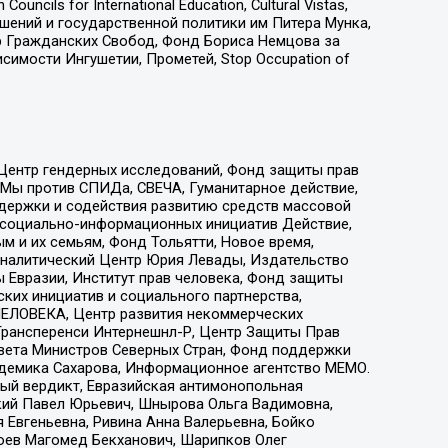
ls for International Education, Cultural Vistas,
ошений и государственной политики им Питера Мунка,
 Гражданских Свобод, Фонд Бориса Немцова за
имости Ингушетии, Прометей, Stop Occupation of
 Центр гендерных исследований, Фонд защиты прав
 Мы против СПИДа, СВЕЧА, Гуманитарное действие,
ддержки и содействия развитию средств массовой
р социально-информационных инициатив Действие,
 и их семьям, Фонд Тольятти, Новое время,
, Аналитический Центр Юрия Левады, Издательство
 Евразии, Институт прав человека, Фонд защиты
ких инициатив и социального партнерства,
ЕЛОВЕКА, Центр развития некоммерческих
 Трансперенси Интернешнл-Р, Центр Защиты Прав
овета Министров Северных Стран, Фонд поддержки
адемика Сахарова, Информационное агентство МЕМО.
ый вердикт, Евразийская антимонопольная
кий Павел Юрьевич, Шнырова Ольга Вадимовна,
 Евгеньевна, Ривина Анна Валерьевна, Бойко
хоев Магомед Бекханович, Шарипков Олег