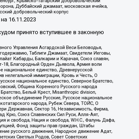
Оренбург, Крымско-татарский добровольческий
орона, Дуббайский джамаат, московская ячейка,
усский добровольческий корпус
 на
16.11.2023
судом принято вступившее в законную
вного Управления Асгардской Веси Беловодья,
годержавию, Таблиги Джамаат, Свидетели Иеговы,
айат Кабарды, Балкарии и Карачая, Союз славян,
т-18, Благородный Орден Дьявола, Армия воли
ое национальное единство, Древнерусской
 нелегальной иммиграции, Кровь и Честь, О
усское национальное единство, Северное Братство,
ровский, Община Коренного Русского народа
атство, Белый Крест, Misanthropic division,
еское объединение Русские, Русское национальное
котатарского народа, Рубеж Севера, ТОЙС, О
ри Державная, Сектор 16, Независимость, Фирма,
д Крю, Союз Славянских Сил Руси, Алля-Аят,
я и свобода, Нация и свобода, W.H.С., Фалунь Дафа,
рупцией, Фонд защиты прав граждан, Штабы
ение русского движения, Народное движение Адат,
етских Светлых Родов, Совет Советских