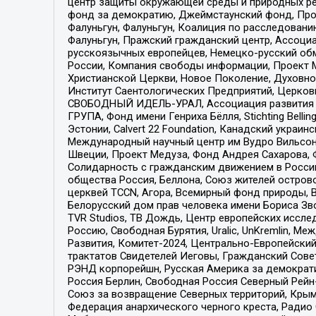
центр защиты окружающей среды и природных ресу
фонд за демократию, Джеймстаунский фонд, Прож
Фалуньгун, Фалуньгун, Коалиция по расследован
Фалуньгун, Пражский гражданский центр, Ассоци
русскоязычных европейцев, Немецко-русский об
России, Компания свободы информации, Проект М
Христианской Церкви, Новое Поколение, Духовн
Институт Саентологических Предприятий, Церков
СВОБОДНЫЙ ИДЕЛЬ-УРАЛ, Ассоциация развития ж
ГРУПА, Фонд имени Генриха Бёлля, Stichting Bellin
Эстонии, Calvert 22 Foundation, Канадский укра
Международный научный центр им Вудро Вильсона
Швеции, Проект Медуза, Фонд Андрея Сахарова, Ф
Солидарность с гражданским движением в России 
общества Россия, Беллона, Союз жителей острово
церквей TCCN, Агора, Всемирный фонд природы, B
Белорусский дом прав человека имени Бориса Зво
TVR Studios, ТВ Дождь, Центр европейских иссл
Россию, Свободная Бурятия, Uralic, UnKremlin, 
Развития, Комитет-2024, Центрально-Европейски
трактатов Свидетелей Иеговы, Гражданский Совет
РЭНД корпорейшн, Русская Америка за демократи
Россия Берлин, Свободная Россия Северный Рейн-В
Союз за возвращение Северных территорий, Крымско
Федерация анархического черного креста, Радио