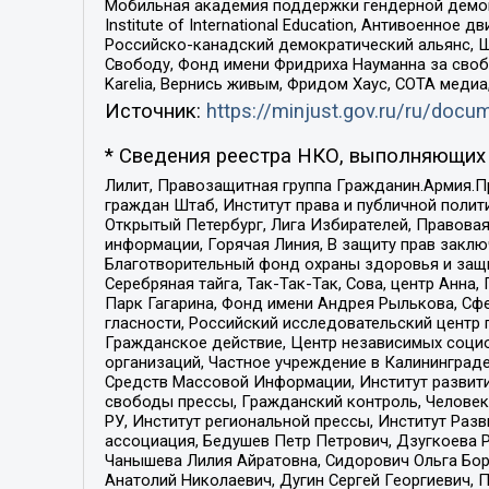
Мобильная академия поддержки гендерной демократи
Institute of International Education, Антивоенн
Российско-канадский демократический альянс, 
Свободу, Фонд имени Фридриха Науманна за свобо
Karelia, Вернись живым, Фридом Хаус, СОТА меди
Источник:
https://minjust.gov.ru/ru/doc
* Сведения реестра НКО, выполняющих 
Лилит, Правозащитная группа Гражданин.Армия.П
граждан Штаб, Институт права и публичной поли
Открытый Петербург, Лига Избирателей, Правова
информации, Горячая Линия, В защиту прав закл
Благотворительный фонд охраны здоровья и защи
Серебряная тайга, Так-Так-Так, Сова, центр Анн
Парк Гагарина, Фонд имени Андрея Рылькова, Сф
гласности, Российский исследовательский центр 
Гражданское действие, Центр независимых соци
организаций, Частное учреждение в Калининград
Средств Массовой Информации, Институт развити
свободы прессы, Гражданский контроль, Человек
РУ, Институт региональной прессы, Институт Ра
ассоциация, Бедушев Петр Петрович, Дзугкоева 
Чанышева Лилия Айратовна, Сидорович Ольга Бори
Анатолий Николаевич, Дугин Сергей Георгиевич, 