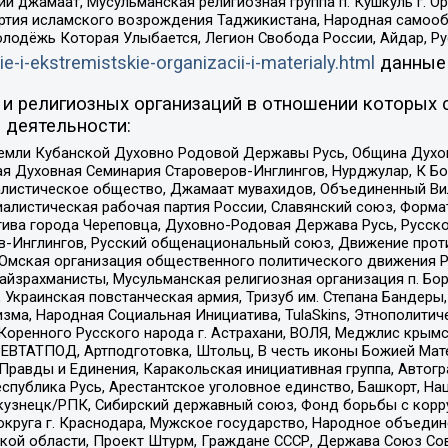
ий джамаат, Мусульманская религиозная группа п. Кушкуль г. 
ртия исламского возрождения Таджикистана, Народная самооб
олодёжь Которая Улыбается, Легион Свобода России, Айдар, Р
ie-i-ekstremistskie-organizacii-i-materialy.html
данные
и религиозных организаций в отношении которых 
 деятельности:
земли Кубанской Духовно Родовой Державы Русь, Община Духо
 Духовная Семинария Староверов-Инглингов, Нурджулар, К Бо
листическое общество, Джамаат мувахидов, Объединенный Вил
иалистическая рабочая партия России, Славянский союз, Форма
ива города Череповца, Духовно-Родовая Держава Русь, Русск
-Инглингов, Русский общенациональный союз, Движение против
 Омская организация общественного политического движения Р
йзрахманисты, Мусульманская религиозная организация п. Бо
краинская повстанческая армия, Тризуб им. Степана Бандеры, Бр
зма, Народная Социальная Инициатива, TulaSkins, Этнополитич
оренного Русского народа г. Астрахани, ВОЛЯ, Меджлис крымс
РЕВТАТПОД, Артподготовка, Штольц, В честь иконы Божией Мате
равды и Единения, Каракольская инициативная группа, Автогра
спублика Русь, Арестантское уголовное единство, Башкорт, Наци
окузнецк/РПК, Сибирский державный союз, Фонд борьбы с кор
округа г. Краснодара, Мужское государство, Народное объедин
ой области, Проект Штурм, Граждане СССР, Держава Союз Сов