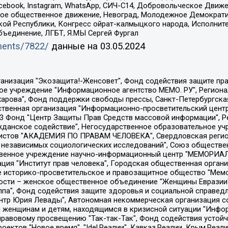
Facebook, Instagram, WhatsApp, СИЧ-С14, Добровольческое Движ
ское общественное движение, Невоград, Молодежное Демократ
ой Республики, Конгресс ойрат-калмыцкого народа, Исполнит
бъединение, ЛГБТ, Я.МЫ Сергей Фургал
uments/7822/
данные на
03.05.2024
Общество с ограниченной ответственностью "Радио Свободная Европа/Радио Свобода", Чешское информационное агентство "MEDIUM-ORIENT", Красноярская региональная общественная организация "Мы против СПИДа", Камалягин Денис Николаевич, Маркелов Сергей Евгеньевич, Пономарев Лев Александрович, Савицкая Людмила Алексеевна, Автономная некоммерческая организация "Центр по работе с проблемой насилия "НАСИЛИЮ.НЕТ", Межрегиональный профессиональный союз работников здравоохранения "Альянс врачей", Юридическое лицо, зарегистрированное в Латвийской Республике, SIA "Medusa Project" (регистрационный номер 40103797863, дата регистрации 10.06.2014), Некоммерческая организация "Фонд по борьбе с коррупцией", Автономная некоммерческая организация "Институт права и публичной политики", Баданин Роман Сергеевич, Гликин Максим Александрович, Железнова Мария Михайловна, Лукьянова Юлия Сергеевна, Маетная Елизавета Витальевна, Маняхин Петр Борисович, Чуракова Ольга Владимировна, Ярош Юлия Петровна, Юридическое лицо "The Insider SIA", зарегистрированное в Риге, Латвийская Республика (дата регистрации 26.06.2015), являющееся администратором доменного имени интернет-издания "The Insider SIA", https://theins.ru, Постернак Алексей Евгеньевич, Рубин Михаил Аркадьевич, Анин Роман Александрович, Юридическое лицо Istories fonds, зарегистрированное в Латвийской Республике (регистрационный номер 50008295751, дата регистрации 24.02.2020), Великовский Дмитрий Александрович, Долинина Ирина Николаевна, Мароховская Алеся Алексеевна, Шлейнов Роман Юрьевич, Шмагун Олеся Валентиновна, Общество с ограниченной ответственностью "Альтаир 2021", Общество с ограниченной ответственностью "Вега 2021", Общество с ограниченной ответственностью "Главный редактор 2021", Общество с ограниченной ответственностью "Ромашки монолит", Важенков Артем Валерьевич, Ивановская областная общественная организация "Центр гендерных исследований", Гурман Юрий Альбертович, Медиапроект "ОВД-Инфо", Егоров Владимир Владимирович, Жилинский Владимир Александрович, Общество с ограниченной ответственностью "ЗП", Иванова София Юрьевна, Карезина Инна Павловна, Кильтау Екатерина Викторовна, Петров Алексей Викторович, Пискунов Сергей Евгеньевич, Смирнов Сергей Сергеевич, Тихонов Михаил Сергеевич, Общество с ограниченной ответственностью "ЖУРНАЛИСТ-ИНОСТРАННЫЙ АГЕНТ", Арапова Галина Юрьевна, Вольтская Татьяна Анатольевна, Американская компания "Mason G.E.S. Anonymous Foundation" (США), являющаяся владельцем интернет-издания https://mnews.world/, Компания "Stichting Bellingcat", зарегистрированная в Нидерландах (дата регистрации 11.07.2018), Захаров Андрей Вячеславович, Клепиковская Екатерина Дмитриевна, Общество с ограниченной ответственностью "МЕМО", Перл Роман Александрович, Симонов Евгений Алексеевич, Соловьева Елена Анатольевна, Сотников Даниил Владимирович, Сурначева Елизавета Дмитриевна, Автономная некоммерческая организация по защите прав человека и информированию населения "Якутия – Наше Мнение", Общество с ограниченной ответственностью "Москоу диджитал медиа", с 26.01.2023 Общество с ограниченной ответственностью "Чайка Белые сады", Ветошкина Валерия Валерьевна, Заговора Максим Александрович, Межрегиональное общественное движение "Российская ЛГБТ - сеть", Оленичев Максим Владимирович, Павлов Иван Юрьевич, Скворцова Елена Сергеевна, Общество с ограниченной ответственностью "Как бы инагент", Кочетков Игорь Викторович, Общество с ограниченной ответственностью "Честные выборы", Еланчик Олег Александрович, Общество с ограниченной ответственностью "Нобелевский призыв", Гималова Регина Эмилевна, Григорьев Андрей Валерьевич, Григорьева Алина Александровна, Ассоциация по содействию защите прав призывников, альтернативнослужащих и военнослужащих "Правозащитная группа "Гражданин.Армия.Право", Хисамова Регина Фаритовна, Автономная некоммерческая организация по реализа