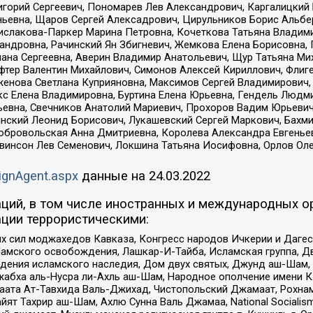
горий Сергеевич, Пономарев Лев Александрович, Каргалицкий 
ньевна, Щаров Сергей Алексадрович, Цирульников Борис Альбер
ислакова-Паркер Марина Петровна, Кочеткова Татьяна Владими
сандровна, Рачинский Ян Збигневич, Жемкова Елена Борисовна,
лана Сергеевна, Аверин Владимир Анатольевич, Щур Татьяна М
фтер Валентин Михайлович, Симонов Алексей Кириллович, Флиг
женова Светлана Куприяновна, Максимов Сергей Владимирович, 
кс Елена Владимировна, Буртина Елена Юрьевна, Гендель Людм
евна, Свечников Анатолий Мариевич, Прохоров Вадим Юрьевич
инский Леонид Борисович, Лукашевский Сергей Маркович, Бахм
Добровольская Анна Дмитриевна, Королева Александра Евгенье
евинсон Лев Семенович, Локшина Татьяна Иосифовна, Орлов Ол
ignAgent.aspx
данные на
24.03.2022
ций, в том числе иностранных и международных ор
ции террористическими:
ил моджахедов Кавказа, Конгресс народов Ичкерии и Дагеста
ламского освобождения, Лашкар-И-Тайба, Исламская группа, Дв
ения исламского наследия, Дом двух святых, Джунд аш-Шам, 
жабха аль-Нусра ли-Ахль аш-Шам, Народное ополчение имени К.
ата Ат-Тавхида Валь-Джихад, Чистопольский Джамаат, Рохнам
ят Тахрир аш-Шам, Ахлю Сунна Валь Джамаа, National Socialism