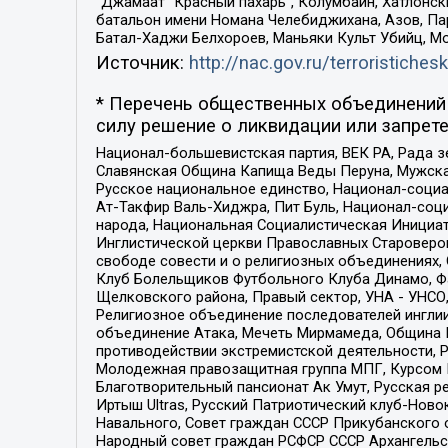
“Джамаат “Красный пахарь”, Колумбайн, Хатлонск
батальон имени Номана Челебиджихана, Азов, Па
Батал-Хаджи Белхороев, Маньяки Культ Убийц, М
Источник:
http://nac.gov.ru/terroristichesk
* Перечень общественных объединений 
силу решение о ликвидации или запрете
Национал-большевистская партия, ВЕК РА, Рада 
Славянская Община Капища Веды Перуна, Мужская
Русское национальное единство, Национал-социа
Ат-Такфир Валь-Хиджра, Пит Буль, Национал-соц
народа, Национальная Социалистическая Инициат
Инглистической церкви Православных Староверов
свободе совести и о религиозных объединениях,
Клуб Болельщиков Футбольного Клуба Динамо, Фа
Щелковского района, Правый сектор, УНА - УНСО, У
Религиозное объединение последователей инглии
объединение Атака, Мечеть Мирмамеда, Община К
противодействии экстремистской деятельности, 
Молодежная правозащитная группа МПГ, Курсом П
Благотворительный пансионат Ак Умут, Русская ре
Иртыш Ultras, Русский Патриотический клуб-Нов
Навального, Совет граждан СССР Прикубанского 
Народный совет граждан РСФСР СССР Архангельск