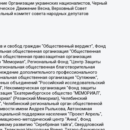
ение Организации украинских националистов, Черный
ическое Движение Весна, Верховный Совет
ельный комитет совета народных депутатов
ции социально-правовых программ "Лилит", Дальневосточное общественное движение "Маяк", Санкт-Петербургская ЛГБТ-инициативная группа "Выход", Инициативная группа ЛГБТ+ "Реверс", Алексеев Андрей Викторович, Бекбулатова Таисия Львовна, Беляев Иван Михайлович, Владыкина Елена Сергеевна, Гельман Марат Александрович, Никульшина Вероника Юрьевна, Толоконникова Надежда Андреевна, Шендерович Виктор Анатольевич, Общество с ограниченной ответственностью "Данное сообщение", Общество с ограниченной ответственностью Издательский дом "Новая глава", Айнбиндер Александра Александровна, Московский комьюнити-центр для ЛГБТ+инициатив, Благотворительный фонд развития филантропии, Deutsche Welle (Германия, Kurt-Schumacher-Strasse 3, 53113 Bonn), Борзунова Мария Михайловна, Воробьев Виктор Викторович, Голубева Анна Львовна, Константинова Алла Михайловна, Малкова Ирина Владимировна, Мурадов Мурад Абдулгалимович, Осетинская Елизавета Николаевна, Понасенков Евгений Николаевич, Ганапольский Матвей Юрьевич, Киселев Евгений Алексеевич, Борухович Ирина Григорьевна, Дремин Иван Тимофеевич, Дубровский Дмитрий Викторович, Красноярская региональная общественная организация поддержки и развития альтернативных образовательных технологий и межкультурных коммуникаций "ИНТЕРРА", Маяковская Екатерина Алексеевна, Фейгин Марк Захарович, Филимонов Андрей Викторович, Дзугкоева Регина Николаевна, Доброхотов Роман Александрович, Дудь Юрий Александрович, Елкин Сергей Владимирович, Кругликов Кирилл Игоревич, Сабунаева Мария Леонидовна, Семенов Алексей Владимирович, Шаинян Карен Багратович, Шульман Екатерина Михайловна, Асафьев Артур Валерьевич, Вахштайн Виктор Семенович, Венедиктов Алексей Алексеевич, Лушникова Екатерина Евгеньевна, Волков Леонид Михайлович, Невзоров Александр Глебович, Пархоменко Сергей Борисович, Сироткин Ярослав Николаевич, Кара-Мурза Владимир Владимирович, Баранова Наталья Владимировна, Гозман Леонид Яковлевич, Кагарлицкий Борис Юльевич, Климарев Михаил Валерьевич, Милов Владимир Станиславович, Автономная некоммерческая организация Краснодарский центр современного искусства "Типография", Моргенштерн Алишер Тагирович, Соболь Любовь Эдуардовна, Общество с ограниченной ответственностью "ЛИЗА НОРМ", Каспаров Гарри Кимович, Ходорковский Михаил Борисович, Общество с ограниченной ответственностью "Апрельские тезисы", Данилович Ирина Брониславовна, Кашин Олег Владимирович, Петров Николай Владимирович, Пивоваров Алексей Владимирович, Соколов Михаил Владимирович, Цветкова Юлия Владимировна, Чичваркин Евгений Александрович, Комитет против пыток/Команда против пыток, Общество с ограниченной ответственностью "Первый научный", Общество с ограниченной ответственностью "Вертолет и ко", Белоцерковская Вероника Борисовна, Кац Максим Евгеньевич, Лазарева Татьяна Юрьевна, Шаведдинов Руслан Табризович, Яшин Илья Валерьевич, Общество с ограниченной ответственностью "Иноагент ААВ", Алешковский Дмитрий Петрович, Альбац Евгения Марковна, Быков Дмитрий Львович, Галямина Юлия Евгеньевна, Лойко Сергей Леонидович, Мартынов Кирилл Константинович, Медведев Сергей Александрович, Крашенинников Федор Геннадиевич, Гордеева Катерина Вл