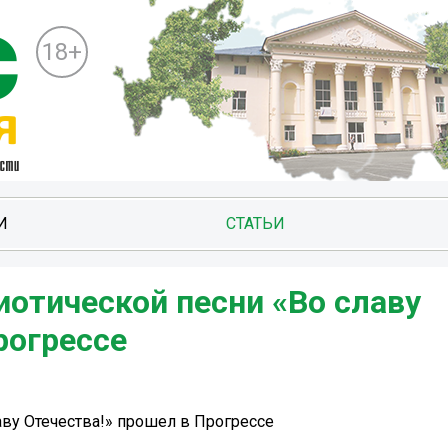
18+
И
СТАТЬИ
отической песни «Во славу
рогрессе
аву Отечества!» прошел в Прогрессе