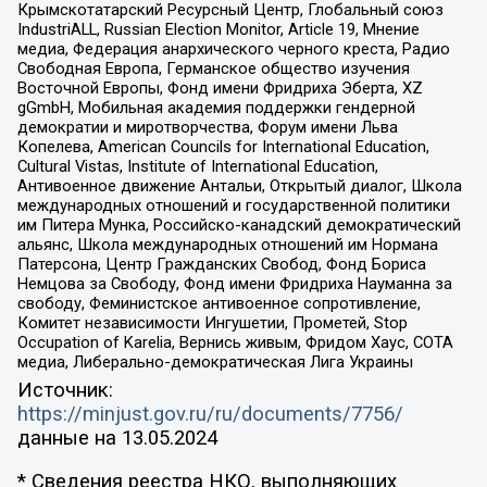
Крымскотатарский Ресурсный Центр, Глобальный союз
IndustriALL, Russian Election Monitor, Article 19, Мнение
медиа, Федерация анархического черного креста, Радио
Свободная Европа, Германское общество изучения
Восточной Европы, Фонд имени Фридриха Эберта, XZ
gGmbH, Мобильная академия поддержки гендерной
демократии и миротворчества, Форум имени Льва
Копелева, American Councils for International Education,
Cultural Vistas, Institute of International Education,
Антивоенное движение Антальи, Открытый диалог, Школа
международных отношений и государственной политики
им Питера Мунка, Российско-канадский демократический
альянс, Школа международных отношений им Нормана
Патерсона, Центр Гражданских Свобод, Фонд Бориса
Немцова за Свободу, Фонд имени Фридриха Науманна за
свободу, Феминистское антивоенное сопротивление,
Комитет независимости Ингушетии, Прометей, Stop
Occupation of Karelia, Вернись живым, Фридом Хаус, СОТА
медиа, Либерально-демократическая Лига Украины
Источник:
https://minjust.gov.ru/ru/documents/7756/
данные на
13.05.2024
* Сведения реестра НКО, выполняющих