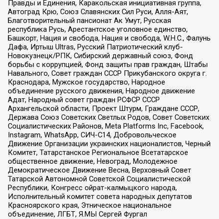
Правды и Единения, Каракольская инициативная группа,
Автоград Крю, Союз Славянских Сил Руси, Алля-Аят,
Благотворительный пансионат Ак Умут, Русская
республика Русь, Арестантское уголовное единство,
Башкорт, Нация и свобода, Нация и свобода, W.H.С., Фалунь
Дафа, Иртыш Ultras, Русский Патриотический клуб-
Новокузнецк/РПК, Сибирский державный союз, Фонд
борьбы с коррупцией, Фонд защиты прав граждан, Штабы
Навального, Совет граждан СССР Прикубанского округа г.
Краснодара, Мужское государство, Народное
объединение русского движения, Народное движение
Адат, Народный совет граждан РСФСР СССР
Архангельской области, Проект Штурм, Граждане СССР,
Держава Союз Советских Светлых Родов, Совет Советских
Социалистических Районов, Meta Platforms Inc, Facebook,
Instagram, WhatsApp, СИЧ-С14, Добровольческое
Движение Организации украинских националистов, Черный
Комитет, Татарстанское Региональное Всетатарское
общественное движение, Невоград, Молодежное
Демократическое Движение Весна, Верховный Совет
Татарской Автономной Советской Социалистической
Республики, Конгресс ойрат-калмыцкого народа,
Исполнительный комитет совета народных депутатов
Красноярского края, Этническое национальное
объединение, ЛГБТ, Я.МЫ Сергей Фургал