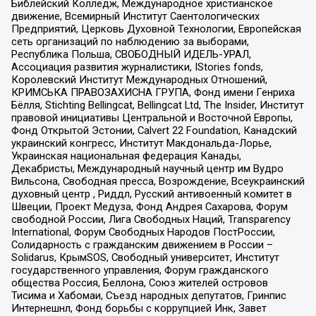
Библейский Колледж, Международное христианское
движение, Всемирный Институт Саентологических
Предприятий, Церковь Духовной Технологии, Европейская
сеть организаций по наблюдению за выборами,
Республика Польша, СВОБОДНЫЙ ИДЕЛЬ-УРАЛ,
Ассоциация развития журналистики, IStories fonds,
Королевский Институт Международных Отношений,
КРИМСЬКА ПРАВОЗАХИСНА ГРУПА, Фонд имени Генриха
Бёлля, Stichting Bellingcat, Bellingcat Ltd, The Insider, Институт
правовой инициативы Центральной и Восточной Европы,
Фонд Открытой Эстонии, Calvert 22 Foundation, Канадский
украинский конгресс, Институт Макдональда-Лорье,
Украинская национальная федерация Канады,
Декабристы, Международный научный центр им Вудро
Вильсона, Свободная пресса, Возрождение, Всеукраинский
духовный центр , Риддл, Русский антивоенный комитет в
Швеции, Проект Медуза, Фонд Андрея Сахарова, Форум
свободной России, Лига Свободных Наций, Transparеncy
International, Форум Свободных Народов ПостРоссии,
Солидарность с гражданским движением в России –
Solidarus, КрымSOS, Свободный университет, Институт
государственного управления, Форум гражданского
общества Россия, Беллона, Союз жителей островов
Тисима и Хабомаи, Съезд народных депутатов, Гринпис
Интернешнл, Фонд борьбы с коррупцией Инк, Завет