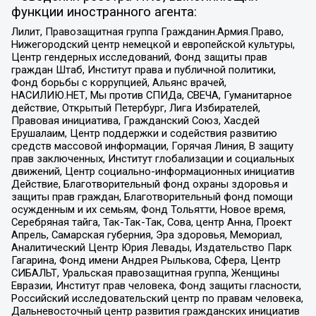
функции иностранного агента:
Лилит, Правозащитная группа Гражданин.Армия.Право,
Нижегородский центр немецкой и европейской культуры,
Центр гендерных исследований, Фонд защиты прав
граждан Штаб, Институт права и публичной политики,
Фонд борьбы с коррупцией, Альянс врачей,
НАСИЛИЮ.НЕТ, Мы против СПИДа, СВЕЧА, Гуманитарное
действие, Открытый Петербург, Лига Избирателей,
Правовая инициатива, Гражданский Союз, Хасдей
Ерушалаим, Центр поддержки и содействия развитию
средств массовой информации, Горячая Линия, В защиту
прав заключенных, Институт глобализации и социальных
движений, Центр социально-информационных инициатив
Действие, Благотворительный фонд охраны здоровья и
защиты прав граждан, Благотворительный фонд помощи
осужденным и их семьям, Фонд Тольятти, Новое время,
Серебряная тайга, Так-Так-Так, Сова, центр Анна, Проект
Апрель, Самарская губерния, Эра здоровья, Мемориал,
Аналитический Центр Юрия Левады, Издательство Парк
Гагарина, Фонд имени Андрея Рылькова, Сфера, Центр
СИБАЛЬТ, Уральская правозащитная группа, Женщины
Евразии, Институт прав человека, Фонд защиты гласности,
Российский исследовательский центр по правам человека,
Дальневосточный центр развития гражданских инициатив