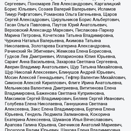
Сергеевич, Пономарев Лев Александрович, Каргалицкий
Борис Юльевич, Созаев Валерий Валерьевич, Исламов
Тимур Рифгатович, Романова Ольга Евгеньевна, Щаров
Сергей Алексадрович, Цирульников Борис Альбертович,
Гасан Ольга Павловна, Паутов Юрий Анатольевич,
Верховский Александр Маркович, Пислакова-Паркер
Марина Петровна, Кочеткова Татьяна Владимировна,
Чуркина Наталья Валерьевна, Акимова Татьяна
Николаевна, Золотарева Екатерина Александровна,
Рачинский Ян Збигневич, Жемкова Елена Борисовна,
Гудков Лев Дмитриевич, Илларионова Юлия Юрьевна,
Саранг Анна Васильевна, Захарова Светлана Сергеевна,
Аверин Владимир Анатольевич, Щур Татьяна Михайловна,
Щур Николай Алексеевич, Блинушов Андрей Юрьевич,
Мосин Алексей Геннадьевич, Гефтер Валентин Михайлович,
Симонов Алексей Кириллович, Флиге Ирина Анатольевна,
Мельникова Валентина Дмитриевна, Вититинова Елена
Владимировна, Баженова Светлана Куприяновна,
Максимов Сергей Владимирович, Беляев Сергей Иванович,
Голубева Елена Николаевна, Ганнушкина Светлана
Алексеевна, Закс Елена Владимировна, Буртина Елена
Юрьевна, Гендель Людмила Залмановна, Кокорина
Екатерина Алексеевна, Шуманов Илья Вячеславович,
Арапова Галина Юрьевна, Свечников Анатолий Мариевич,
Прохоров Вадим Юрьевич, Шахова Елена Владимировна,