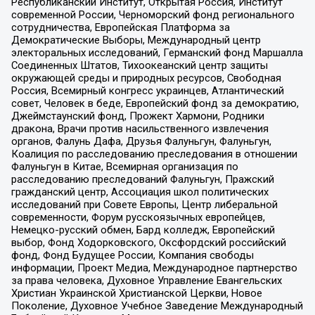
Республиканский Институт, Открытая Россия, Институт
современной России, Черноморский фонд регионального
сотрудничества, Европейская Платформа за
Демократические Выборы, Международный центр
электоральных исследований, Германский фонд Маршалла
Соединенных Штатов, Тихоокеанский центр защиты
окружающей среды и природных ресурсов, Свободная
Россия, Всемирный конгресс украинцев, Атлантический
совет, Человек в беде, Европейский фонд за демократию,
Джеймстаунский фонд, Прожект Хармони, Родники
дракона, Врачи против насильственного извлечения
органов, Фалунь Дафа, Друзья Фалуньгун, Фалуньгун,
Коалиция по расследованию преследования в отношении
Фалуньгун в Китае, Всемирная организация по
расследованию преследований Фалуньгун, Пражский
гражданский центр, Ассоциация школ политических
исследований при Совете Европы, Центр либеральной
современности, Форум русскоязычных европейцев,
Немецко-русский обмен, Бард колледж, Европейский
выбор, Фонд Ходорковского, Оксфордский российский
фонд, Фонд Будущее России, Компания свободы
информации, Проект Медиа, Международное партнерство
за права человека, Духовное Управление Евангельских
Христиан Украинской Христианской Церкви, Новое
Поколение, Духовное Учебное Заведение Международный