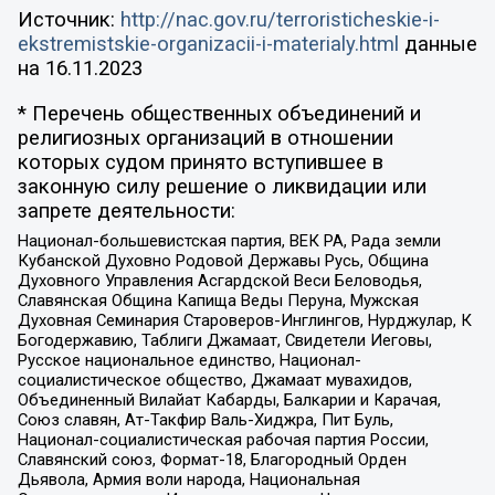
Источник:
http://nac.gov.ru/terroristicheskie-i-
ekstremistskie-organizacii-i-materialy.html
данные
на
16.11.2023
* Перечень общественных объединений и
религиозных организаций в отношении
которых судом принято вступившее в
законную силу решение о ликвидации или
запрете деятельности:
Национал-большевистская партия, ВЕК РА, Рада земли
Кубанской Духовно Родовой Державы Русь, Община
Духовного Управления Асгардской Веси Беловодья,
Славянская Община Капища Веды Перуна, Мужская
Духовная Семинария Староверов-Инглингов, Нурджулар, К
Богодержавию, Таблиги Джамаат, Свидетели Иеговы,
Русское национальное единство, Национал-
социалистическое общество, Джамаат мувахидов,
Объединенный Вилайат Кабарды, Балкарии и Карачая,
Союз славян, Ат-Такфир Валь-Хиджра, Пит Буль,
Национал-социалистическая рабочая партия России,
Славянский союз, Формат-18, Благородный Орден
Дьявола, Армия воли народа, Национальная