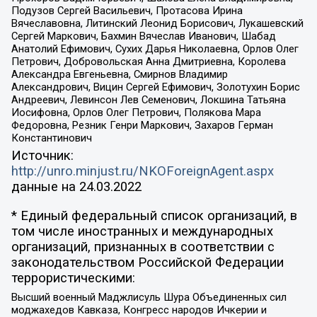
Подузов Сергей Васильевич, Протасова Ирина
Вячеславовна, Литинский Леонид Борисович, Лукашевский
Сергей Маркович, Бахмин Вячеслав Иванович, Шабад
Анатолий Ефимович, Сухих Дарья Николаевна, Орлов Олег
Петрович, Добровольская Анна Дмитриевна, Королева
Александра Евгеньевна, Смирнов Владимир
Александрович, Вицин Сергей Ефимович, Золотухин Борис
Андреевич, Левинсон Лев Семенович, Локшина Татьяна
Иосифовна, Орлов Олег Петрович, Полякова Мара
Федоровна, Резник Генри Маркович, Захаров Герман
Константинович
Источник:
http://unro.minjust.ru/NKOForeignAgent.aspx
данные на
24.03.2022
* Единый федеральный список организаций, в
том числе иностранных и международных
организаций, признанных в соответствии с
законодательством Российской Федерации
террористическими:
Высший военный Маджлисуль Шура Объединенных сил
моджахедов Кавказа, Конгресс народов Ичкерии и