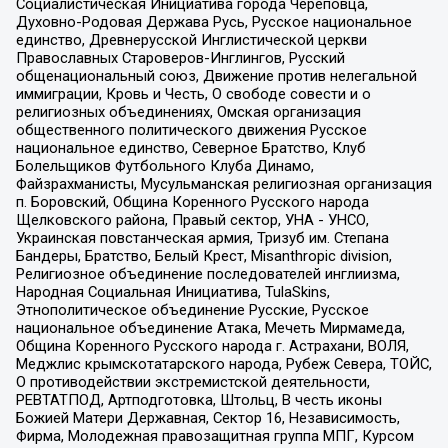
Социалистическая Инициатива города Череповца,
Духовно-Родовая Держава Русь, Русское национальное
единство, Древнерусской Инглистической церкви
Православных Староверов-Инглингов, Русский
общенациональный союз, Движение против нелегальной
иммиграции, Кровь и Честь, О свободе совести и о
религиозных объединениях, Омская организация
общественного политического движения Русское
национальное единство, Северное Братство, Клуб
Болельщиков Футбольного Клуба Динамо,
Файзрахманисты, Мусульманская религиозная организация
п. Боровский, Община Коренного Русского народа
Щелковского района, Правый сектор, УНА - УНСО,
Украинская повстанческая армия, Тризуб им. Степана
Бандеры, Братство, Белый Крест, Misanthropic division,
Религиозное объединение последователей инглиизма,
Народная Социальная Инициатива, TulaSkins,
Этнополитическое объединение Русские, Русское
национальное объединение Атака, Мечеть Мирмамеда,
Община Коренного Русского народа г. Астрахани, ВОЛЯ,
Меджлис крымскотатарского народа, Рубеж Севера, ТОЙС,
О противодействии экстремистской деятельности,
РЕВТАТПОД, Артподготовка, Штольц, В честь иконы
Божией Матери Державная, Сектор 16, Независимость,
Фирма, Молодежная правозащитная группа МПГ, Курсом