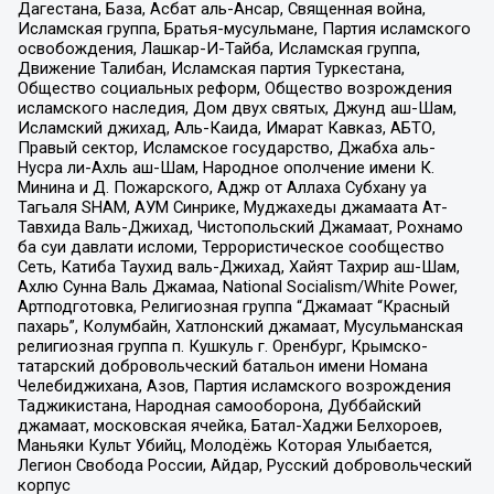
Дагестана, База, Асбат аль-Ансар, Священная война,
Исламская группа, Братья-мусульмане, Партия исламского
освобождения, Лашкар-И-Тайба, Исламская группа,
Движение Талибан, Исламская партия Туркестана,
Общество социальных реформ, Общество возрождения
исламского наследия, Дом двух святых, Джунд аш-Шам,
Исламский джихад, Аль-Каида, Имарат Кавказ, АБТО,
Правый сектор, Исламское государство, Джабха аль-
Нусра ли-Ахль аш-Шам, Народное ополчение имени К.
Минина и Д. Пожарского, Аджр от Аллаха Субхану уа
Тагьаля SHAM, АУМ Синрике, Муджахеды джамаата Ат-
Тавхида Валь-Джихад, Чистопольский Джамаат, Рохнамо
ба суи давлати исломи, Террористическое сообщество
Сеть, Катиба Таухид валь-Джихад, Хайят Тахрир аш-Шам,
Ахлю Сунна Валь Джамаа, National Socialism/White Power,
Артподготовка, Религиозная группа “Джамаат “Красный
пахарь”, Колумбайн, Хатлонский джамаат, Мусульманская
религиозная группа п. Кушкуль г. Оренбург, Крымско-
татарский добровольческий батальон имени Номана
Челебиджихана, Азов, Партия исламского возрождения
Таджикистана, Народная самооборона, Дуббайский
джамаат, московская ячейка, Батал-Хаджи Белхороев,
Маньяки Культ Убийц, Молодёжь Которая Улыбается,
Легион Свобода России, Айдар, Русский добровольческий
корпус