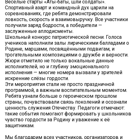
Весёлые старты «Аты‑баты, шли солдаты».
Спортивный азарт и командный дух царили на
соревнованиях, где ребята демонстрировали
ловкость, скорость и взаимовыручку. Все участники
получили заряд бодрости, а победители —
заслуженные аплодисменты.
Школьный конкурс патриотической песни. Голоса
учеников наполнили залы лирическими балладами о
Родине, маршами, посвящёнными подвигам, и
трогательными композициями о дружбе и верности.
Жюри отметило не только вокальные данные
исполнителей, но и глубину эмоционального
исполнения — многие номера вызвали у зрителей
искренние слёзы гордости.
Эти мероприятия стали не просто праздничной
программой, а важным воспитательным моментом.
Ребята узнали больше о героическом прошлом
страны, почувствовали связь поколений и осознали
ценность служения Отечеству. Педагоги отмечают:
такие события помогают формировать у школьников
чувство гордости за Родину и уважение к её
защитникам.
Мы благодарим всех участников, организаторов и