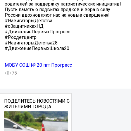
родителей за поддержку патриотических инициатив!
Пусть память о подвигах предков и вера в силу
России вдохновляют нас на новые свершения!
#НавигаторыДетства
#оЗащитникахНД
#ДвижениеПервыхПрогресс
#Росдетцентр
#НавигаторыДетства28
#ДвижениеПервыхШкола20
МОБУ СОШ № 20 пгт Прогресс
75
ПОДЕЛИТЕСЬ НОВОСТЯМИ С
ЖИТЕЛЯМИ ГОРОДА