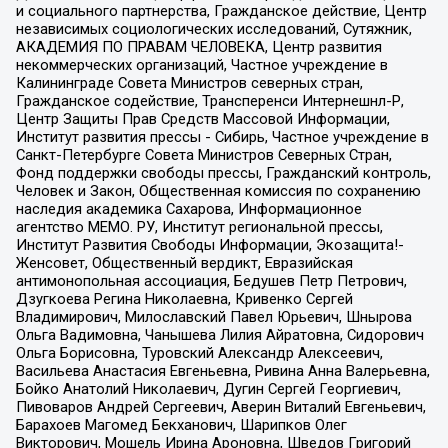
и социального партнерства, Гражданское действие, Центр
независимых социологических исследований, Сутяжник,
АКАДЕМИЯ ПО ПРАВАМ ЧЕЛОВЕКА, Центр развития
некоммерческих организаций, Частное учреждение в
Калининграде Совета Министров северных стран,
Гражданское содействие, Трансперенси Интернешнл-Р,
Центр Защиты Прав Средств Массовой Информации,
Институт развития прессы - Сибирь, Частное учреждение в
Санкт-Петербурге Совета Министров Северных Стран,
Фонд поддержки свободы прессы, Гражданский контроль,
Человек и Закон, Общественная комиссия по сохранению
наследия академика Сахарова, Информационное
агентство МЕМО. РУ, Институт региональной прессы,
Институт Развития Свободы Информации, Экозащита!-
Женсовет, Общественный вердикт, Евразийская
антимонопольная ассоциация, Бедушев Петр Петрович,
Дзугкоева Регина Николаевна, Кривенко Сергей
Владимирович, Милославский Павел Юрьевич, Шнырова
Ольга Вадимовна, Чанышева Лилия Айратовна, Сидорович
Ольга Борисовна, Туровский Александр Алексеевич,
Васильева Анастасия Евгеньевна, Ривина Анна Валерьевна,
Бойко Анатолий Николаевич, Дугин Сергей Георгиевич,
Пивоваров Андрей Сергеевич, Аверин Виталий Евгеньевич,
Барахоев Магомед Бекханович, Шарипков Олег
Викторович, Мошель Ирина Ароновна, Шведов Григорий