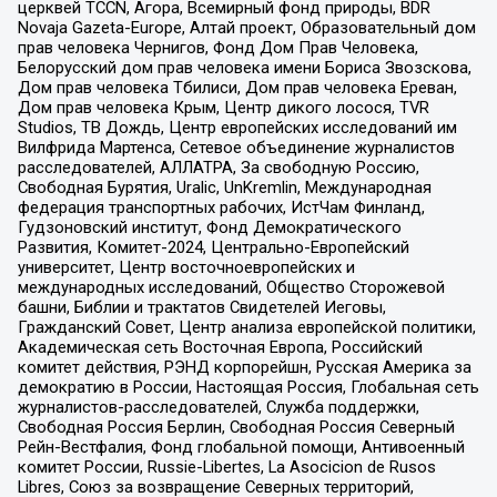
церквей TCCN, Агора, Всемирный фонд природы, BDR
Novaja Gazeta-Europe, Алтай проект, Образовательный дом
прав человека Чернигов, Фонд Дом Прав Человека,
Белорусский дом прав человека имени Бориса Звозскова,
Дом прав человека Тбилиси, Дом прав человека Ереван,
Дом прав человека Крым, Центр дикого лосося, TVR
Studios, ТВ Дождь, Центр европейских исследований им
Вилфрида Мартенса, Сетевое объединение журналистов
расследователей, АЛЛАТРА, За свободную Россию,
Свободная Бурятия, Uralic, UnKremlin, Международная
федерация транспортных рабочих, ИстЧам Финланд,
Гудзоновский институт, Фонд Демократического
Развития, Комитет-2024, Центрально-Европейский
университет, Центр восточноевропейских и
международных исследований, Общество Сторожевой
башни, Библии и трактатов Свидетелей Иеговы,
Гражданский Совет, Центр анализа европейской политики,
Академическая сеть Восточная Европа, Российский
комитет действия, РЭНД корпорейшн, Русская Америка за
демократию в России, Настоящая Россия, Глобальная сеть
журналистов-расследователей, Служба поддержки,
Свободная Россия Берлин, Свободная Россия Северный
Рейн-Вестфалия, Фонд глобальной помощи, Антивоенный
комитет России, Russie-Libertes, La Asocicion de Rusos
Libres, Союз за возвращение Северных территорий,