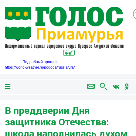
Подробный прогноз
https://world-weather.ru/pogoda/russia/ufa/
В преддверии Дня
защитника Отечества:
школа наполнилась духом