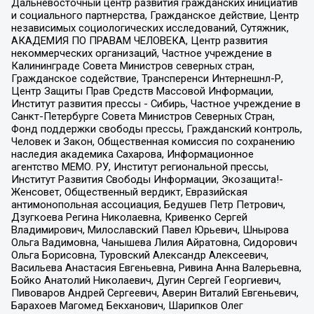
Дальневосточный центр развития гражданских инициатив
и социального партнерства, Гражданское действие, Центр
независимых социологических исследований, Сутяжник,
АКАДЕМИЯ ПО ПРАВАМ ЧЕЛОВЕКА, Центр развития
некоммерческих организаций, Частное учреждение в
Калининграде Совета Министров северных стран,
Гражданское содействие, Трансперенси Интернешнл-Р,
Центр Защиты Прав Средств Массовой Информации,
Институт развития прессы - Сибирь, Частное учреждение в
Санкт-Петербурге Совета Министров Северных Стран,
Фонд поддержки свободы прессы, Гражданский контроль,
Человек и Закон, Общественная комиссия по сохранению
наследия академика Сахарова, Информационное
агентство МЕМО. РУ, Институт региональной прессы,
Институт Развития Свободы Информации, Экозащита!-
Женсовет, Общественный вердикт, Евразийская
антимонопольная ассоциация, Бедушев Петр Петрович,
Дзугкоева Регина Николаевна, Кривенко Сергей
Владимирович, Милославский Павел Юрьевич, Шнырова
Ольга Вадимовна, Чанышева Лилия Айратовна, Сидорович
Ольга Борисовна, Туровский Александр Алексеевич,
Васильева Анастасия Евгеньевна, Ривина Анна Валерьевна,
Бойко Анатолий Николаевич, Дугин Сергей Георгиевич,
Пивоваров Андрей Сергеевич, Аверин Виталий Евгеньевич,
Барахоев Магомед Бекханович, Шарипков Олег