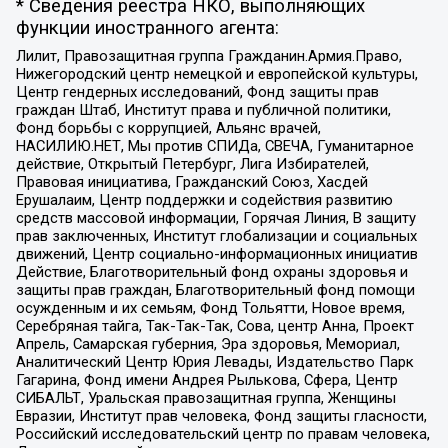
* Сведения реестра НКО, выполняющих
функции иностранного агента:
Лилит, Правозащитная группа Гражданин.Армия.Право,
Нижегородский центр немецкой и европейской культуры,
Центр гендерных исследований, Фонд защиты прав
граждан Штаб, Институт права и публичной политики,
Фонд борьбы с коррупцией, Альянс врачей,
НАСИЛИЮ.НЕТ, Мы против СПИДа, СВЕЧА, Гуманитарное
действие, Открытый Петербург, Лига Избирателей,
Правовая инициатива, Гражданский Союз, Хасдей
Ерушалаим, Центр поддержки и содействия развитию
средств массовой информации, Горячая Линия, В защиту
прав заключенных, Институт глобализации и социальных
движений, Центр социально-информационных инициатив
Действие, Благотворительный фонд охраны здоровья и
защиты прав граждан, Благотворительный фонд помощи
осужденным и их семьям, Фонд Тольятти, Новое время,
Серебряная тайга, Так-Так-Так, Сова, центр Анна, Проект
Апрель, Самарская губерния, Эра здоровья, Мемориал,
Аналитический Центр Юрия Левады, Издательство Парк
Гагарина, Фонд имени Андрея Рылькова, Сфера, Центр
СИБАЛЬТ, Уральская правозащитная группа, Женщины
Евразии, Институт прав человека, Фонд защиты гласности,
Российский исследовательский центр по правам человека,