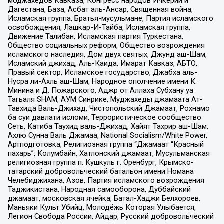
моджахедов Кавказа, Конгресс народов Ичкерии и
Дагестана, База, Асбат аль-Ансар, Священная война,
Исламская группа, Братья-мусульмане, Партия исламского
освобождения, Лашкар-И-Тайба, Исламская группа,
Движение Талибан, Исламская партия Туркестана,
Общество социальных реформ, Общество возрождения
исламского наследия, Дом двух святых, Джунд аш-Шам,
Исламский джихад, Аль-Каида, Имарат Кавказ, АБТО,
Правый сектор, Исламское государство, Джабха аль-
Нусра ли-Ахль аш-Шам, Народное ополчение имени К.
Минина и Д. Пожарского, Аджр от Аллаха Субхану уа
Тагьаля SHAM, АУМ Синрике, Муджахеды джамаата Ат-
Тавхида Валь-Джихад, Чистопольский Джамаат, Рохнамо
ба суи давлати исломи, Террористическое сообщество
Сеть, Катиба Таухид валь-Джихад, Хайят Тахрир аш-Шам,
Ахлю Сунна Валь Джамаа, National Socialism/White Power,
Артподготовка, Религиозная группа “Джамаат “Красный
пахарь”, Колумбайн, Хатлонский джамаат, Мусульманская
религиозная группа п. Кушкуль г. Оренбург, Крымско-
татарский добровольческий батальон имени Номана
Челебиджихана, Азов, Партия исламского возрождения
Таджикистана, Народная самооборона, Дуббайский
джамаат, московская ячейка, Батал-Хаджи Белхороев,
Маньяки Культ Убийц, Молодёжь Которая Улыбается,
Легион Свобода России, Айдар, Русский добровольческий