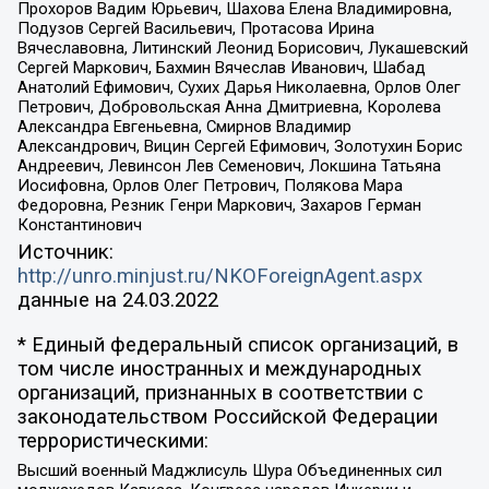
Прохоров Вадим Юрьевич, Шахова Елена Владимировна,
Подузов Сергей Васильевич, Протасова Ирина
Вячеславовна, Литинский Леонид Борисович, Лукашевский
Сергей Маркович, Бахмин Вячеслав Иванович, Шабад
Анатолий Ефимович, Сухих Дарья Николаевна, Орлов Олег
Петрович, Добровольская Анна Дмитриевна, Королева
Александра Евгеньевна, Смирнов Владимир
Александрович, Вицин Сергей Ефимович, Золотухин Борис
Андреевич, Левинсон Лев Семенович, Локшина Татьяна
Иосифовна, Орлов Олег Петрович, Полякова Мара
Федоровна, Резник Генри Маркович, Захаров Герман
Константинович
Источник:
http://unro.minjust.ru/NKOForeignAgent.aspx
данные на
24.03.2022
* Единый федеральный список организаций, в
том числе иностранных и международных
организаций, признанных в соответствии с
законодательством Российской Федерации
террористическими:
Высший военный Маджлисуль Шура Объединенных сил