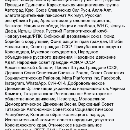
Правды и Единения, Каракольская инициативная группа,
Автоград Крю, Союз Славянских Сил Руси, Алля-Аят,
Благотворительный пансионат Ак Умут, Русская
республика Русь, Арестантское уголовное единство,
Башкорт, Нация и свобода, Нация и свобода, W.H.С., Фалунь
Дафа, Иртыш Ultras, Русский Патриотический клуб-
Новокузнецк/РПК, Сибирский державный союз, Фонд
борьбы с коррупцией, Фонд защиты прав граждан, Штабы
Навального, Совет граждан СССР Прикубанского округа г.
Краснодара, Мужское государство, Народное
объединение русского движения, Народное движение
Адат, Народный совет граждан РСФСР СССР
Архангельской области, Проект Штурм, Граждане СССР,
Держава Союз Советских Светлых Родов, Совет Советских
Социалистических Районов, Meta Platforms Inc, Facebook,
Instagram, WhatsApp, СИЧ-С14, Добровольческое
Движение Организации украинских националистов, Черный
Комитет, Татарстанское Региональное Всетатарское
общественное движение, Невоград, Молодежное
Демократическое Движение Весна, Верховный Совет
Татарской Автономной Советской Социалистической
Республики, Конгресс ойрат-калмыцкого народа,
Исполнительный комитет совета народных депутатов
Красноярского края, Этническое национальное