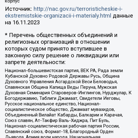
корпус
Источник:
http://nac.gov.ru/terroristicheskie-i-
ekstremistskie-organizacii-i-materialy.html
данные
на
16.11.2023
* Перечень общественных объединений и
религиозных организаций в отношении
которых судом принято вступившее в
законную силу решение о ликвидации или
запрете деятельности:
Национал-большевистская партия, ВЕК РА, Рада земли
Кубанской Духовно Родовой Державы Русь, Община
Духовного Управления Асгардской Веси Беловодья,
Славянская Община Капища Веды Перуна, Мужская
Духовная Семинария Староверов-Инглингов, Нурджулар, К
Богодержавию, Таблиги Джамаат, Свидетели Иеговы,
Русское национальное единство, Национал-
социалистическое общество, Джамаат мувахидов,
Объединенный Вилайат Кабарды, Балкарии и Карачая,
Союз славян, Ат-Такфир Валь-Хиджра, Пит Буль,
Национал-социалистическая рабочая партия России,
Славянский союз, Формат-18, Благородный Орден
Дьявола, Армия воли народа, Национальная