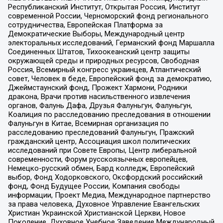
Республиканский Институт, Открытая Россия, Институт
современной России, Черноморский фонд регионального
сотрудничества, Европейская Платформа за
Демократические Выборы, Международный центр
электоральных исследований, Германский фонд Маршалла
Соединенных Штатов, Тихоокеанский центр защиты
окружающей среды и природных ресурсов, Свободная
Россия, Всемирный конгресс украинцев, Атлантический
совет, Человек в беде, Европейский фонд за демократию,
Джеймстаунский фонд, Прожект Хармони, Родники
дракона, Врачи против насильственного извлечения
органов, Фалунь Дафа, Друзья Фалуньгун, Фалуньгун,
Коалиция по расследованию преследования в отношении
Фалуньгун в Китае, Всемирная организация по
расследованию преследований Фалуньгун, Пражский
гражданский центр, Ассоциация школ политических
исследований при Совете Европы, Центр либеральной
современности, Форум русскоязычных европейцев,
Немецко-русский обмен, Бард колледж, Европейский
выбор, Фонд Ходорковского, Оксфордский российский
фонд, Фонд Будущее России, Компания свободы
информации, Проект Медиа, Международное партнерство
за права человека, Духовное Управление Евангельских
Христиан Украинской Христианской Церкви, Новое
Поколение, Духовное Учебное Заведение Международный