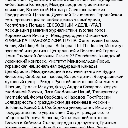
Библейский Колледж, Международное христианское
движение, Всемирный Институт Саентологических
Предприятий, Церковь Духовной Технологии, Европейская
сеть организаций по наблюдению за выборами,
Республика Польша, СВОБОДНЫЙ ИДЕЛЬ-УРАЛ,
Ассоциация развития журналистики, IStories fonds,
Королевский Институт Международных Отношений,
КРИМСЬКА ПРАВОЗАХИСНА ГРУПА, Фонд имени Генриха
Бёлля, Stichting Bellingcat, Bellingcat Ltd, The Insider, Институт
правовой инициативы Центральной и Восточной Европы,
Фонд Открытой Эстонии, Calvert 22 Foundation, Канадский
украинский конгресс, Институт Макдональда-Лорье,
Украинская национальная федерация Канады,
Декабристы, Международный научный центр им Вудро
Вильсона, Свободная пресса, Возрождение, Всеукраинский
духовный центр , Риддл, Русский антивоенный комитет в
Швеции, Проект Медуза, Фонд Андрея Сахарова, Форум
свободной России, Лига Свободных Наций, Transparеncy
International, Форум Свободных Народов ПостРоссии,
Солидарность с гражданским движением в России –
Solidarus, КрымSOS, Свободный университет, Институт
государственного управления, Форум гражданского
общества Россия, Беллона, Союз жителей островов
Тисима и Хабомаи, Съезд народных депутатов, Гринпис