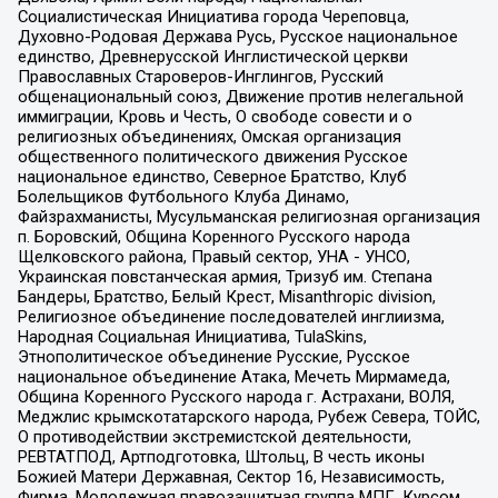
Социалистическая Инициатива города Череповца,
Духовно-Родовая Держава Русь, Русское национальное
единство, Древнерусской Инглистической церкви
Православных Староверов-Инглингов, Русский
общенациональный союз, Движение против нелегальной
иммиграции, Кровь и Честь, О свободе совести и о
религиозных объединениях, Омская организация
общественного политического движения Русское
национальное единство, Северное Братство, Клуб
Болельщиков Футбольного Клуба Динамо,
Файзрахманисты, Мусульманская религиозная организация
п. Боровский, Община Коренного Русского народа
Щелковского района, Правый сектор, УНА - УНСО,
Украинская повстанческая армия, Тризуб им. Степана
Бандеры, Братство, Белый Крест, Misanthropic division,
Религиозное объединение последователей инглиизма,
Народная Социальная Инициатива, TulaSkins,
Этнополитическое объединение Русские, Русское
национальное объединение Атака, Мечеть Мирмамеда,
Община Коренного Русского народа г. Астрахани, ВОЛЯ,
Меджлис крымскотатарского народа, Рубеж Севера, ТОЙС,
О противодействии экстремистской деятельности,
РЕВТАТПОД, Артподготовка, Штольц, В честь иконы
Божией Матери Державная, Сектор 16, Независимость,
Фирма, Молодежная правозащитная группа МПГ, Курсом