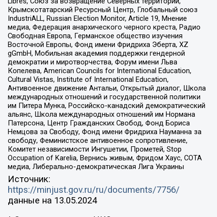
Libres, Союз за возвращение Северных территорий,
Крымскотатарский Ресурсный Центр, Глобальный союз
IndustriALL, Russian Election Monitor, Article 19, Мнение
медиа, Федерация анархического черного креста, Радио
Свободная Европа, Германское общество изучения
Восточной Европы, Фонд имени Фридриха Эберта, XZ
gGmbH, Мобильная академия поддержки гендерной
демократии и миротворчества, Форум имени Льва
Копелева, American Councils for International Education,
Cultural Vistas, Institute of International Education,
Антивоенное движение Антальи, Открытый диалог, Школа
международных отношений и государственной политики
им Питера Мунка, Российско-канадский демократический
альянс, Школа международных отношений им Нормана
Патерсона, Центр Гражданских Свобод, Фонд Бориса
Немцова за Свободу, Фонд имени Фридриха Науманна за
свободу, Феминистское антивоенное сопротивление,
Комитет независимости Ингушетии, Прометей, Stop
Occupation of Karelia, Вернись живым, Фридом Хаус, СОТА
медиа, Либерально-демократическая Лига Украины
Источник:
https://minjust.gov.ru/ru/documents/7756/
данные на
13.05.2024