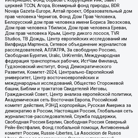
Интернешнл, Фонд борьбы с коррупцией Инк, Завет
церквей TCCN, Агора, Всемирный фонд природы, BDR
Novaja Gazeta-Europe, Алтай проект, Образовательный дом
прав человека Чернигов, Фонд Дом Прав Человека,
Белорусский дом прав человека имени Бориса Звозскова,
Дом прав человека Тбилиси, Дом прав человека Ереван,
Дом прав человека Крым, Центр дикого лосося, TVR
Studios, ТВ Дождь, Центр европейских исследований им
Вилфрида Мартенса, Сетевое объединение журналистов
расследователей, АЛЛАТРА, За свободную Россию,
Свободная Бурятия, Uralic, UnKremlin, Международная
федерация транспортных рабочих, ИстЧам Финланд,
Гудзоновский институт, Фонд Демократического
Развития, Комитет-2024, Центрально-Европейский
университет, Центр восточноевропейских и
международных исследований, Общество Сторожевой
башни, Библии и трактатов Свидетелей Иеговы,
Гражданский Совет, Центр анализа европейской политики,
Академическая сеть Восточная Европа, Российский
комитет действия, РЭНД корпорейшн, Русская Америка за
демократию в России, Настоящая Россия, Глобальная сеть
журналистов-расследователей, Служба поддержки,
Свободная Россия Берлин, Свободная Россия Северный
Рейн-Вестфалия, Фонд глобальной помощи, Антивоенный
комитет России, Russie-Libertes, La Asocicion de Rusos