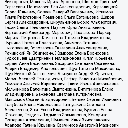
Викторович, Мошель Ирина Ароновна, Шведов Григорий
Сергеевич, Пономарев Лев Александрович, Каргалицкий
Борис Юльевич, Созаев Валерий Валерьевич, Исламов
Тимур Рифгатович, Романова Ольга Евгеньевна, Щаров
Сергей Алексадрович, Цирульников Борис Альбертович,
Гасан Ольга Павловна, Паутов Юрий Анатольевич,
Верховский Александр Маркович, Пислакова-Паркер
Марина Петровна, Кочеткова Татьяна Владимировна,
Чуркина Наталья Валерьевна, Акимова Татьяна
Николаевна, Золотарева Екатерина Александровна,
Рачинский Ян Збигневич, Жемкова Елена Борисовна,
Гудков Лев Дмитриевич, Илларионова Юлия Юрьевна,
Саранг Анна Васильевна, Захарова Светлана Сергеевна,
Аверин Владимир Анатольевич, Щур Татьяна Михайловна,
Щур Николай Алексеевич, Блинушов Андрей Юрьевич,
Мосин Алексей Геннадьевич, Гефтер Валентин Михайлович,
Симонов Алексей Кириллович, Флиге Ирина Анатольевна,
Мельникова Валентина Дмитриевна, Вититинова Елена
Владимировна, Баженова Светлана Куприяновна,
Максимов Сергей Владимирович, Беляев Сергей Иванович,
Голубева Елена Николаевна, Ганнушкина Светлана
Алексеевна, Закс Елена Владимировна, Буртина Елена
Юрьевна, Гендель Людмила Залмановна, Кокорина
Екатерина Алексеевна, Шуманов Илья Вячеславович,
Арапова Галина Юрьевна, Свечников Анатолий Мариевич,