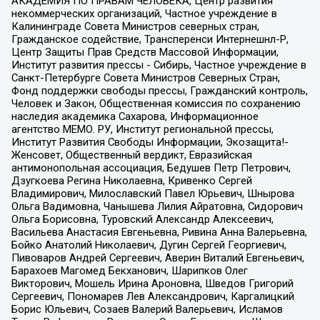
АКАДЕМИЯ ПО ПРАВАМ ЧЕЛОВЕКА, Центр развития
некоммерческих организаций, Частное учреждение в
Калининграде Совета Министров северных стран,
Гражданское содействие, Трансперенси Интернешнл-Р,
Центр Защиты Прав Средств Массовой Информации,
Институт развития прессы - Сибирь, Частное учреждение в
Санкт-Петербурге Совета Министров Северных Стран,
Фонд поддержки свободы прессы, Гражданский контроль,
Человек и Закон, Общественная комиссия по сохранению
наследия академика Сахарова, Информационное
агентство МЕМО. РУ, Институт региональной прессы,
Институт Развития Свободы Информации, Экозащита!-
Женсовет, Общественный вердикт, Евразийская
антимонопольная ассоциация, Бедушев Петр Петрович,
Дзугкоева Регина Николаевна, Кривенко Сергей
Владимирович, Милославский Павел Юрьевич, Шнырова
Ольга Вадимовна, Чанышева Лилия Айратовна, Сидорович
Ольга Борисовна, Туровский Александр Алексеевич,
Васильева Анастасия Евгеньевна, Ривина Анна Валерьевна,
Бойко Анатолий Николаевич, Дугин Сергей Георгиевич,
Пивоваров Андрей Сергеевич, Аверин Виталий Евгеньевич,
Барахоев Магомед Бекханович, Шарипков Олег
Викторович, Мошель Ирина Ароновна, Шведов Григорий
Сергеевич, Пономарев Лев Александрович, Каргалицкий
Борис Юльевич, Созаев Валерий Валерьевич, Исламов