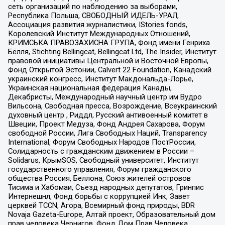
сеть организаций по наблюдению за выборами,
Республика Польша, СВОБОДНЫЙ ИДЕЛЬ-УРАЛ,
Ассоциация развития журналистики, IStories fonds,
Королевский Институт Международных Отношений,
КРИМСЬКА ПРАВОЗАХИСНА ГРУПА, Фонд имени Генриха
Бёлля, Stichting Bellingcat, Bellingcat Ltd, The Insider, Институт
правовой инициативы Центральной и Восточной Европы,
Фонд Открытой Эстонии, Calvert 22 Foundation, Канадский
украинский конгресс, Институт Макдональда-Лорье,
Украинская национальная федерация Канады,
Декабристы, Международный научный центр им Вудро
Вильсона, Свободная пресса, Возрождение, Всеукраинский
духовный центр , Риддл, Русский антивоенный комитет в
Швеции, Проект Медуза, Фонд Андрея Сахарова, Форум
свободной России, Лига Свободных Наций, Transparеncy
International, Форум Свободных Народов ПостРоссии,
Солидарность с гражданским движением в России –
Solidarus, КрымSOS, Свободный университет, Институт
государственного управления, Форум гражданского
общества Россия, Беллона, Союз жителей островов
Тисима и Хабомаи, Съезд народных депутатов, Гринпис
Интернешнл, Фонд борьбы с коррупцией Инк, Завет
церквей TCCN, Агора, Всемирный фонд природы, BDR
Novaja Gazeta-Europe, Алтай проект, Образовательный дом
прав человека Чернигов, Фонд Дом Прав Человека,