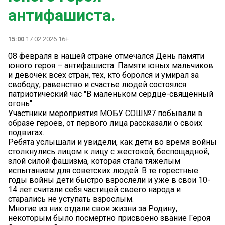
антифашиста.
15:00
17.02.2026 16+
08 февраля в нашей стране отмечался День памяти
юного героя – антифашиста. Памяти юных мальчиков
и девочек всех стран, тех, кто боролся и умирал за
свободу, равенство и счастье людей состоялся
патриотический час "В маленьком сердце-священный
огонь" .
Участники мероприятия МОБУ СОШ№7 побывали в
образе героев, от первого лица рассказали о своих
подвигах.
Ребята услышали и увидели, как дети во время войны
столкнулись лицом к лицу с жестокой, беспощадной,
злой силой фашизма, которая стала тяжелым
испытанием для советских людей. В те горестные
годы войны дети быстро взрослели и уже в свои 10-
14 лет считали себя частицей своего народа и
старались не уступать взрослым.
Многие из них отдали свои жизни за Родину,
некоторым было посмертно присвоено звание Героя