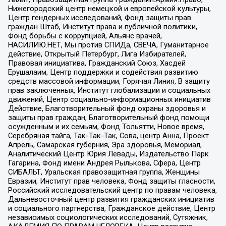
Нижегородский центр немецкой и европейской культуры,
Центр гендерных исследований, Фонд защиты прав
граждан Штаб, Институт права и публичной политики,
Фонд борьбы с коррупцией, Альянс врачей,
НАСИЛИЮ.НЕТ, Мы против СПИДа, СВЕЧА, Гуманитарное
действие, Открытый Петербург, Лига Избирателей,
Правовая инициатива, Гражданский Союз, Хасдей
Ерушалаим, Центр поддержки и содействия развитию
средств массовой информации, Горячая Линия, В защиту
прав заключенных, Институт глобализации и социальных
движений, Центр социально-информационных инициатив
Действие, Благотворительный фонд охраны здоровья и
защиты прав граждан, Благотворительный фонд помощи
осужденным и их семьям, Фонд Тольятти, Новое время,
Серебряная тайга, Так-Так-Так, Сова, центр Анна, Проект
Апрель, Самарская губерния, Эра здоровья, Мемориал,
Аналитический Центр Юрия Левады, Издательство Парк
Гагарина, Фонд имени Андрея Рылькова, Сфера, Центр
СИБАЛЬТ, Уральская правозащитная группа, Женщины
Евразии, Институт прав человека, Фонд защиты гласности,
Российский исследовательский центр по правам человека,
Дальневосточный центр развития гражданских инициатив
и социального партнерства, Гражданское действие, Центр
независимых социологических исследований, Сутяжник,