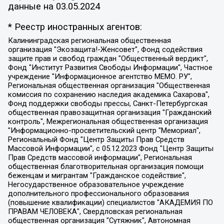
данные на
03.05.2024
* Реестр иностранных агентов:
Калининградская региональная общественная организация "Экозащита!-Женсовет", Фонд содействия защите прав и свобод граждан "Общественный вердикт", Фонд "Институт Развития Свободы Информации", Частное учреждение "Информационное агентство МЕМО. РУ", Региональная общественная организация "Общественная комиссия по сохранению наследия академика Сахарова", Фонд поддержки свободы прессы, Санкт-Петербургская общественная правозащитная организация "Гражданский контроль", Межрегиональная общественная организация "Информационно-просветительский центр "Мемориал", Региональный Фонд "Центр Защиты Прав Средств Массовой Информации", с 05.12.2023 Фонд "Центр Защиты Прав Средств массовой информации", Региональная общественная благотворительная организация помощи беженцам и мигрантам "Гражданское содействие", Негосударственное образовательное учреждение дополнительного профессионального образования (повышение квалификации) специалистов "АКАДЕМИЯ ПО ПРАВАМ ЧЕЛОВЕКА", Свердловская региональная общественная организация "Сутяжник", Автономная некоммерческая организация "Центр независимых социологических исследований", Союз общественных объединений "Российский исследовательский центр по правам человека", Региональное общественное учреждение научно-информационный центр "МЕМОРИАЛ", Некоммерческая организация "Фонд защиты гласности", Автономная некоммерческая организация "Институт прав человека", Городская общественная организация "Екатеринбургское общество "МЕМОРИАЛ", Городская общественная организация "Рязанское историко-просветительское и правозащитное общество "Мемориал" (Рязанский Мемориал), Челябинский региональный орган общественной самодеятельности – женское общественное объединение "Женщины Евразии", Челябинский региональный орган общественной самодеятельности "Уральская правозащитная группа", Фонд содействия защите здоровья и социальной справедливости имени Андрея Рылькова, Автономная Некоммерческая Организация "Аналитический Центр Юрия Левады", Автономная некоммерческая организация социальной поддержки населения "Проект Апрель", Региональная общественная организация помощи женщинам и детям, находящимся в кризисной ситуации "Информационно-методический центр "Анна", Фонд содействия развитию массовых коммуникаций и правовому просвещению "Так-так-Так", Фонд содействия устойчивому развитию "Серебряная тайга", Свердловский региональный общественный фонд социальных проектов "Новое время", "Idel.Реалии", Кавказ.Реалии, Крым.Реалии, Телеканал Настоящее Время, Татаро-башкирская служба Радио Свобода (Azatliq Radiosi), Радио Свободная Европа/Радио Свобода (PCE/PC), "Сибирь.Реалии", "Фактограф", Благотворительный фонд помощи осужденным и их семьям, Автономная некоммерческая организация "Институт глобализации и социальных движений", Фонд "В защиту прав заключенных", Частное учреждение "Центр поддержки и содействия развитию средств массовой информации", Пензенский региональный общественный благотворительный фонд "Гражданский союз", "Север.Реалии", Некоммерческая организация Фонд "Правовая инициатива", Общество с ограниченной ответственностью "Радио Свободная Европа/Радио Свобода", Чешское информационное агентство "MEDIUM-ORIENT", Красноярская региональная общественная организация "Мы против СПИДа", Камалягин Денис Николаевич, Маркелов Сергей Евгеньевич, Пономарев Лев Александрович, Савицкая Людмила Алексеевна, Автономная некоммерческая организация "Центр по работе с проблемой насилия "НАСИЛИЮ.НЕТ", Межрегиональный профессиональный союз работников здравоохранения "Альянс врачей", Юридическое лицо, зарегистрированное в Латвийской Республике, SIA "Medusa Project" (регистрационный номер 40103797863, дата регистрации 10.06.2014), Некоммерческая организация "Фонд по борьбе с коррупцией", Автономная некоммерческая организация "Институт права и публичной политики", Баданин Роман Сергеевич, Гликин Максим Александрович, Железнова Мария Михайловна, Лукьянова Юлия Сергеевна, Маетная Елизавета Витальевна, Маняхин Петр Борисович, Чуракова Ольга Владимировна, Ярош Юлия Петровна, Юридическое лицо "The Insider SIA", зарегистрированное в Риге, Латвийская Республика (дата регистрации 26.06.2015), являющееся администратором доменного имени интернет-издания "The Insider SIA", https://theins.ru, Постернак Алексей Евгеньевич, Рубин Михаил Аркадьевич, Анин Роман Александрович, Юридическое лицо Istories fonds, зарегистрированное в Латвийской Республике (регистрационный номер 50008295751, дата регистрации 24.02.2020), Великовский Дмитрий Александрович, Долинина Ирина Николаевна, Мароховская Алеся Алексеевна, Шлейнов Роман Юрьевич, Шмагун Олеся Валентиновна, Общество с ограниченной ответственностью "Альтаир 2021", Общество с ограниченной ответственностью "Вега 2021", Общество с ограниченной ответственностью "Главный редактор 2021", Общество с ограниченной ответственностью "Ромашки монолит", Важенков Артем Валерьевич, Ивановская областная общественная организация "Центр гендерных исследований", Гурман Юрий Альбертович, Медиапроект "ОВД-Инфо", Егоров Владимир Владимирович, Жилинский Владимир Александрович, Общество с ограниченной ответственностью "ЗП", Иванова София Юрьевна, Карезина Инна Павловна, Кильтау Екатерина Викторовна, Петров Алексей Викторович, Пискунов Сергей Евгеньевич, Смирнов Сергей Сергеевич, Тихонов Михаил Сергеевич, Общество с ограниченной ответственностью "ЖУРНАЛИСТ-ИНОСТРАННЫЙ АГЕНТ", Арапова Галина Юрьевна, Вольтская Татьяна Анатольевна, Американская компания "Mason G.E.S. Anonymous Foundation" (США), являющаяся владельцем интернет-издания https://mnews.world/, Компания "Stichting Bellingcat", зарегистрированная в Нидерландах (дата регистрации 11.07.2018), Захаров Андрей Вячеславович, Клепиковская Екатерина Дмитриевна, Общество с ограниченной ответственностью "МЕМО", Перл Роман Александрович, Симонов Евгений Алексеевич, Соловьева Елена Анатольевна, Сотников Даниил Владимирович, Сурначева Елизавета Дмитриевна, Автономная некоммерческая организация по защите прав человека и информированию населения "Якутия – Наше Мнение", Общество с ограниченной ответственностью "Москоу диджитал медиа", с 26.01.2023 Общество с ограниченной ответственностью "Чайка Белые сады", Ветошкина Валерия Валерьевна, Заговора Максим Александрович, Межрегиональное общественное движение "Российская ЛГБТ - сеть", Оленичев Максим Владимирович, Павлов Иван Юрьевич, Скворцова Елена Сергеевна, Общество с ограниченной ответственностью "Как бы инагент", Кочетков Игорь Викторович, Общество с ограниченной ответственностью "Честные выборы", Еланчик Олег Александрович, Общество с ограниченной ответственностью "Нобелевский призыв", Гималова Регина Эмилевна, Григорьев Андрей Валерьевич, Григорьева Алина Александровна, Ассоциация по содействию защите прав призывников, альтернативнослужащих и военнослужащих "Правозащитная группа "Гражданин.Армия.Право", Хисамова Регина Фаритовна, Автономная некоммерческая организация по реализации социально-правовых программ "Лилит", Дальневосточное общественное движение "Маяк", Санкт-Петербургская ЛГБТ-инициативная группа "Выход", Инициативная группа ЛГБТ+ "Реверс", Алексеев Андрей Викторович, Бекбулатова Таисия Львовна, Беляев Иван Михайлович, Владыкина Елена Сергеевна, Гельман Марат Александрович, Никульшина Вероника Юрьевна, Толоконникова Надежда Андреевна, Шендерович Виктор Анатольевич, Общество с ограниченной ответственностью "Данное сообщение", Общество с ограниченной ответственностью Издательский дом "Новая глава", Айнбиндер Александра Александровна, Московский комьюнити-центр для ЛГБТ+инициатив, Благотворительный фонд развития филантропии, Deutsche Welle (Германия, Kurt-Schumacher-Strasse 3, 53113 Bonn), Борзунова Мария Михайловна, Воробьев Виктор Викторович, Голубева Анна Львовна, Константинова Алла Михайловна, Малкова Ирина Владимировна, Мурадов Мурад Абдулгалимович, Осетинская Елизавета Николаевна, Понасенков Евгений Николаевич, Ганапольский Матвей Юрьевич, Киселев Евгений Алексеевич, Борухович Ирина Григорьевна, Дремин Иван Тимофеевич, Дубровский Дмитрий Викторович, Красноярская региональная общественная организация поддержки и развития альтернативных образовательных технологий и межкультурных коммуникаций "ИНТЕРРА", Маяковская Екатерина Алексеевна, Фейгин Марк Захарович, Филимонов Андрей Викторович, Дзугкоева Регина Николаевна, Доброхотов Роман Александрович, Дудь Юрий Александрович, Елкин Сергей Владимирович, Кругликов Кирилл Игоревич, Сабунаева Мария Леонидовна, Семенов Алексей Владимирович, Шаинян Карен Багратович, Шульман Екатерина Михайловна, Асафьев Артур Валерьевич, Вахштайн Виктор Семенович, Венедиктов Алексей Алексеевич, Лушникова Екатерина Евгеньевна, Волков Леонид Михайлович, Невзоров Александр Глебович, Пархоменко Сергей Борисович, Сироткин Ярослав Николаевич, Кара-Мурза Владимир Владимирович, Баранова Наталья Владимировна, Гозман Леонид Яковлевич, Кагарлицкий Борис Юльевич, Климарев Михаил Валерьевич, Милов Владимир Станиславович, Автономная некоммерческая организация Краснодарский центр современного искусства "Типография", Моргенштерн Алишер Тагирович, Соболь Любовь Эдуардовна, Общество с ограниченной ответственностью "ЛИЗА НОРМ", Каспаров Гарри Кимович, Ходорковский Михаил Борисович, Общество с ограниченной ответственностью "Апрельские тезисы", Данилович Ирина Брониславовна, Кашин Олег Владимирович, Петров Николай Владимирович, Пивоваров Алексей Владимирович, Соколов Михаил Владимирович, Цветкова Юлия Владимировна, Чичваркин Евгений Александрович, Комитет против пыток/Команда против пыток, Общество с ограниченной ответственностью "Первый научный", Общество с ограниченной ответственностью "Вертолет и ко", Белоцерковская Вероника Борисовна, Кац Максим Евгеньевич, Лазарева Татьяна Юрьевна, Шаведдинов Руслан Табризович, Яшин Илья Валерьевич, Общество с ограниченной ответственностью "Иноагент ААВ", Алешковский Дмитрий Петрович, Альбац Евгения Марковна, Быков Дмитрий Львович, Галямина Юлия Евгеньевна, Лойко Сергей Леонидович, Мартынов Кирилл Константинович, Медведев Сергей Александрович, Крашенинников Федор Геннадиевич, Гордеева Катерина Вл