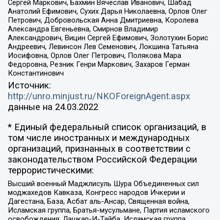
Сергей Маркович, Бахмин Вячеслав Иванович, Шабад
Анатолий Ефимович, Сухих Дарья Николаевна, Орлов Олег
Петрович, Добровольская Анна Дмитриевна, Королева
Александра Евгеньевна, Смирнов Владимир
Александрович, Вицин Сергей Ефимович, Золотухин Борис
Андреевич, Левинсон Лев Семенович, Локшина Татьяна
Иосифовна, Орлов Олег Петрович, Полякова Мара
Федоровна, Резник Генри Маркович, Захаров Герман
Константинович
Источник:
http://unro.minjust.ru/NKOForeignAgent.aspx
данные на
24.03.2022
* Единый федеральный список организаций, в
том числе иностранных и международных
организаций, признанных в соответствии с
законодательством Российской Федерации
террористическими:
Высший военный Маджлисуль Шура Объединенных сил
моджахедов Кавказа, Конгресс народов Ичкерии и
Дагестана, База, Асбат аль-Ансар, Священная война,
Исламская группа, Братья-мусульмане, Партия исламского
освобождения, Лашкар-И-Тайба, Исламская группа,