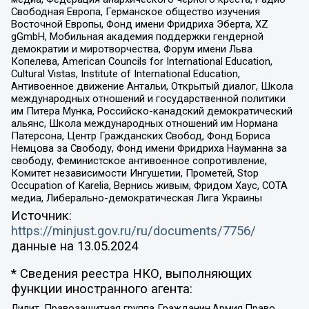
Свободная Европа, Германское общество изучения
Восточной Европы, Фонд имени Фридриха Эберта, XZ
gGmbH, Мобильная академия поддержки гендерной
демократии и миротворчества, Форум имени Льва
Копелева, American Councils for International Education,
Cultural Vistas, Institute of International Education,
Антивоенное движение Антальи, Открытый диалог, Школа
международных отношений и государственной политики
им Питера Мунка, Российско-канадский демократический
альянс, Школа международных отношений им Нормана
Патерсона, Центр Гражданских Свобод, Фонд Бориса
Немцова за Свободу, Фонд имени Фридриха Науманна за
свободу, Феминистское антивоенное сопротивление,
Комитет независимости Ингушетии, Прометей, Stop
Occupation of Karelia, Вернись живым, Фридом Хаус, СОТА
медиа, Либерально-демократическая Лига Украины
Источник:
https://minjust.gov.ru/ru/documents/7756/
данные на
13.05.2024
* Сведения реестра НКО, выполняющих
функции иностранного агента:
Лилит, Правозащитная группа Гражданин.Армия.Право,