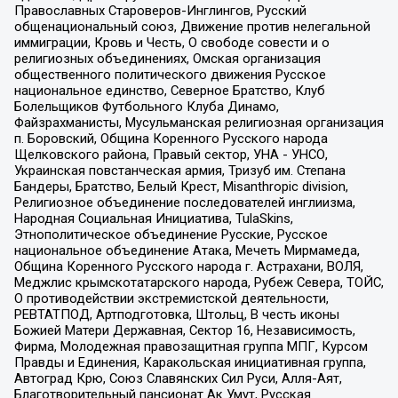
Православных Староверов-Инглингов, Русский
общенациональный союз, Движение против нелегальной
иммиграции, Кровь и Честь, О свободе совести и о
религиозных объединениях, Омская организация
общественного политического движения Русское
национальное единство, Северное Братство, Клуб
Болельщиков Футбольного Клуба Динамо,
Файзрахманисты, Мусульманская религиозная организация
п. Боровский, Община Коренного Русского народа
Щелковского района, Правый сектор, УНА - УНСО,
Украинская повстанческая армия, Тризуб им. Степана
Бандеры, Братство, Белый Крест, Misanthropic division,
Религиозное объединение последователей инглиизма,
Народная Социальная Инициатива, TulaSkins,
Этнополитическое объединение Русские, Русское
национальное объединение Атака, Мечеть Мирмамеда,
Община Коренного Русского народа г. Астрахани, ВОЛЯ,
Меджлис крымскотатарского народа, Рубеж Севера, ТОЙС,
О противодействии экстремистской деятельности,
РЕВТАТПОД, Артподготовка, Штольц, В честь иконы
Божией Матери Державная, Сектор 16, Независимость,
Фирма, Молодежная правозащитная группа МПГ, Курсом
Правды и Единения, Каракольская инициативная группа,
Автоград Крю, Союз Славянских Сил Руси, Алля-Аят,
Благотворительный пансионат Ак Умут, Русская