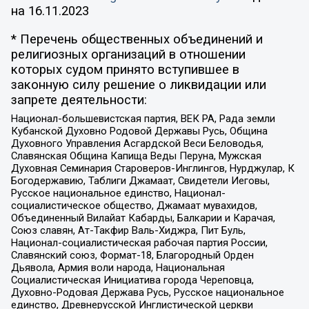
на
16.11.2023
* Перечень общественных объединений и
религиозных организаций в отношении
которых судом принято вступившее в
законную силу решение о ликвидации или
запрете деятельности:
Национал-большевистская партия, ВЕК РА, Рада земли
Кубанской Духовно Родовой Державы Русь, Община
Духовного Управления Асгардской Веси Беловодья,
Славянская Община Капища Веды Перуна, Мужская
Духовная Семинария Староверов-Инглингов, Нурджулар, К
Богодержавию, Таблиги Джамаат, Свидетели Иеговы,
Русское национальное единство, Национал-
социалистическое общество, Джамаат мувахидов,
Объединенный Вилайат Кабарды, Балкарии и Карачая,
Союз славян, Ат-Такфир Валь-Хиджра, Пит Буль,
Национал-социалистическая рабочая партия России,
Славянский союз, Формат-18, Благородный Орден
Дьявола, Армия воли народа, Национальная
Социалистическая Инициатива города Череповца,
Духовно-Родовая Держава Русь, Русское национальное
единство, Древнерусской Инглистической церкви