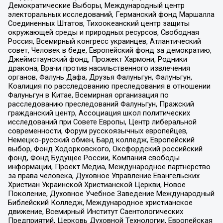
Демократические Выборы, Международный центр
электоральных исследований, Германский фонд Маршалла
Соединенных Штатов, Тихоокеанский центр защиты
окружающей среды и природных ресурсов, Свободная
Россия, Всемирный конгресс украинцев, Атлантический
совет, Человек в беде, Европейский фонд за демократию,
Джеймстаунский фонд, Прожект Хармони, Родники
дракона, Врачи против насильственного извлечения
органов, Фалунь Дафа, Друзья Фалуньгун, Фалуньгун,
Коалиция по расследованию преследования в отношении
Фалуньгун в Китае, Всемирная организация по
расследованию преследований Фалуньгун, Пражский
гражданский центр, Ассоциация школ политических
исследований при Совете Европы, Центр либеральной
современности, Форум русскоязычных европейцев,
Немецко-русский обмен, Бард колледж, Европейский
выбор, Фонд Ходорковского, Оксфордский российский
фонд, Фонд Будущее России, Компания свободы
информации, Проект Медиа, Международное партнерство
за права человека, Духовное Управление Евангельских
Христиан Украинской Христианской Церкви, Новое
Поколение, Духовное Учебное Заведение Международный
Библейский Колледж, Международное христианское
движение, Всемирный Институт Саентологических
Предприятий, Церковь Духовной Технологии, Европейская