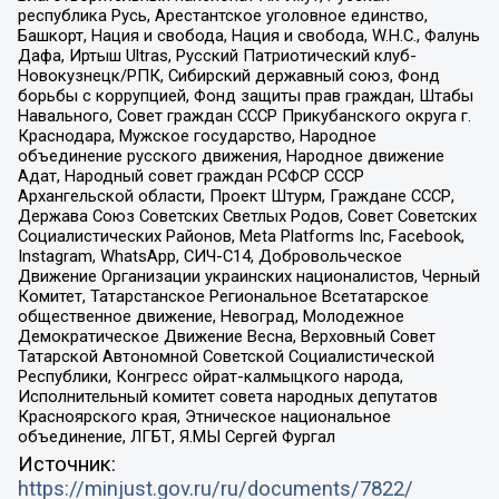
республика Русь, Арестантское уголовное единство,
Башкорт, Нация и свобода, Нация и свобода, W.H.С., Фалунь
Дафа, Иртыш Ultras, Русский Патриотический клуб-
Новокузнецк/РПК, Сибирский державный союз, Фонд
борьбы с коррупцией, Фонд защиты прав граждан, Штабы
Навального, Совет граждан СССР Прикубанского округа г.
Краснодара, Мужское государство, Народное
объединение русского движения, Народное движение
Адат, Народный совет граждан РСФСР СССР
Архангельской области, Проект Штурм, Граждане СССР,
Держава Союз Советских Светлых Родов, Совет Советских
Социалистических Районов, Meta Platforms Inc, Facebook,
Instagram, WhatsApp, СИЧ-С14, Добровольческое
Движение Организации украинских националистов, Черный
Комитет, Татарстанское Региональное Всетатарское
общественное движение, Невоград, Молодежное
Демократическое Движение Весна, Верховный Совет
Татарской Автономной Советской Социалистической
Республики, Конгресс ойрат-калмыцкого народа,
Исполнительный комитет совета народных депутатов
Красноярского края, Этническое национальное
объединение, ЛГБТ, Я.МЫ Сергей Фургал
Источник:
https://minjust.gov.ru/ru/documents/7822/