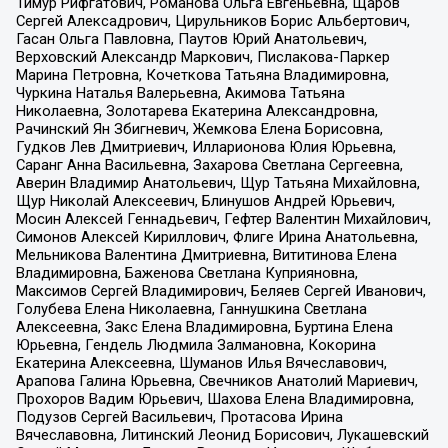
Тимур Рифгатович, Романова Ольга Евгеньевна, Щаров
Сергей Алексадрович, Цирульников Борис Альбертович,
Гасан Ольга Павловна, Паутов Юрий Анатольевич,
Верховский Александр Маркович, Пислакова-Паркер
Марина Петровна, Кочеткова Татьяна Владимировна,
Чуркина Наталья Валерьевна, Акимова Татьяна
Николаевна, Золотарева Екатерина Александровна,
Рачинский Ян Збигневич, Жемкова Елена Борисовна,
Гудков Лев Дмитриевич, Илларионова Юлия Юрьевна,
Саранг Анна Васильевна, Захарова Светлана Сергеевна,
Аверин Владимир Анатольевич, Щур Татьяна Михайловна,
Щур Николай Алексеевич, Блинушов Андрей Юрьевич,
Мосин Алексей Геннадьевич, Гефтер Валентин Михайлович,
Симонов Алексей Кириллович, Флиге Ирина Анатольевна,
Мельникова Валентина Дмитриевна, Вититинова Елена
Владимировна, Баженова Светлана Куприяновна,
Максимов Сергей Владимирович, Беляев Сергей Иванович,
Голубева Елена Николаевна, Ганнушкина Светлана
Алексеевна, Закс Елена Владимировна, Буртина Елена
Юрьевна, Гендель Людмила Залмановна, Кокорина
Екатерина Алексеевна, Шуманов Илья Вячеславович,
Арапова Галина Юрьевна, Свечников Анатолий Мариевич,
Прохоров Вадим Юрьевич, Шахова Елена Владимировна,
Подузов Сергей Васильевич, Протасова Ирина
Вячеславовна, Литинский Леонид Борисович, Лукашевский