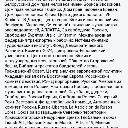
Белорусский дом прав человека имени Бориса Звозскова,
Дом прав человека Тбилиси, Дом прав человека Ереван,
Дом прав человека Крым, Центр дикого лосося, TVR
Studios, ТВ Дождь, Центр европейских исследований им
Вилфрида Мартенса, Сетевое объединение журналистов
расследователей, АЛЛАТРА, За свободную Россию,
Свободная Бурятия, Uralic, UnKremlin, Международная
федерация транспортных рабочих, ИстЧам Финланд,
Гудзоновский институт, Фонд Демократического
Развития, Комитет-2024, Центрально-Европейский
университет, Центр восточноевропейских и
международных исследований, Общество Сторожевой
башни, Библии и трактатов Свидетелей Иеговы,
Гражданский Совет, Центр анализа европейской политики,
Академическая сеть Восточная Европа, Российский
комитет действия, РЭНД корпорейшн, Русская Америка за
демократию в России, Настоящая Россия, Глобальная сеть
журналистов-расследователей, Служба поддержки,
Свободная Россия Берлин, Свободная Россия Северный
Рейн-Вестфалия, Фонд глобальной помощи, Антивоенный
комитет России, Russie-Libertes, La Asocicion de Rusos
Libres, Союз за возвращение Северных территорий,
Крымскотатарский Ресурсный Центр, Глобальный союз
IndustriALL, Russian Election Monitor, Article 19, Мнение
медиа, Федерация анархического черного креста, Радио