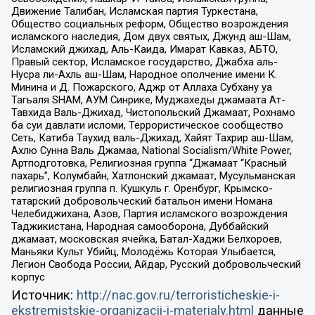
Движение Талибан, Исламская партия Туркестана,
Общество социальных реформ, Общество возрождения
исламского наследия, Дом двух святых, Джунд аш-Шам,
Исламский джихад, Аль-Каида, Имарат Кавказ, АБТО,
Правый сектор, Исламское государство, Джабха аль-
Нусра ли-Ахль аш-Шам, Народное ополчение имени К.
Минина и Д. Пожарского, Аджр от Аллаха Субхану уа
Тагьаля SHAM, АУМ Синрике, Муджахеды джамаата Ат-
Тавхида Валь-Джихад, Чистопольский Джамаат, Рохнамо
ба суи давлати исломи, Террористическое сообщество
Сеть, Катиба Таухид валь-Джихад, Хайят Тахрир аш-Шам,
Ахлю Сунна Валь Джамаа, National Socialism/White Power,
Артподготовка, Религиозная группа “Джамаат “Красный
пахарь”, Колумбайн, Хатлонский джамаат, Мусульманская
религиозная группа п. Кушкуль г. Оренбург, Крымско-
татарский добровольческий батальон имени Номана
Челебиджихана, Азов, Партия исламского возрождения
Таджикистана, Народная самооборона, Дуббайский
джамаат, московская ячейка, Батал-Хаджи Белхороев,
Маньяки Культ Убийц, Молодёжь Которая Улыбается,
Легион Свобода России, Айдар, Русский добровольческий
корпус
Источник:
http://nac.gov.ru/terroristicheskie-i-
ekstremistskie-organizacii-i-materialy.html
данные