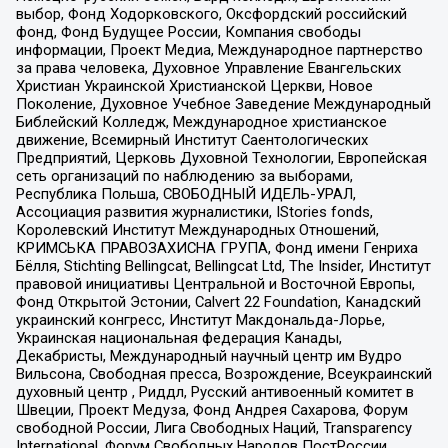
выбор, Фонд Ходорковского, Оксфордский российский
фонд, Фонд Будущее России, Компания свободы
информации, Проект Медиа, Международное партнерство
за права человека, Духовное Управление Евангельских
Христиан Украинской Христианской Церкви, Новое
Поколение, Духовное Учебное Заведение Международный
Библейский Колледж, Международное христианское
движение, Всемирный Институт Саентологических
Предприятий, Церковь Духовной Технологии, Европейская
сеть организаций по наблюдению за выборами,
Республика Польша, СВОБОДНЫЙ ИДЕЛЬ-УРАЛ,
Ассоциация развития журналистики, IStories fonds,
Королевский Институт Международных Отношений,
КРИМСЬКА ПРАВОЗАХИСНА ГРУПА, Фонд имени Генриха
Бёлля, Stichting Bellingcat, Bellingcat Ltd, The Insider, Институт
правовой инициативы Центральной и Восточной Европы,
Фонд Открытой Эстонии, Calvert 22 Foundation, Канадский
украинский конгресс, Институт Макдональда-Лорье,
Украинская национальная федерация Канады,
Декабристы, Международный научный центр им Вудро
Вильсона, Свободная пресса, Возрождение, Всеукраинский
духовный центр , Риддл, Русский антивоенный комитет в
Швеции, Проект Медуза, Фонд Андрея Сахарова, Форум
свободной России, Лига Свободных Наций, Transparеncy
International, Форум Свободных Народов ПостРоссии,