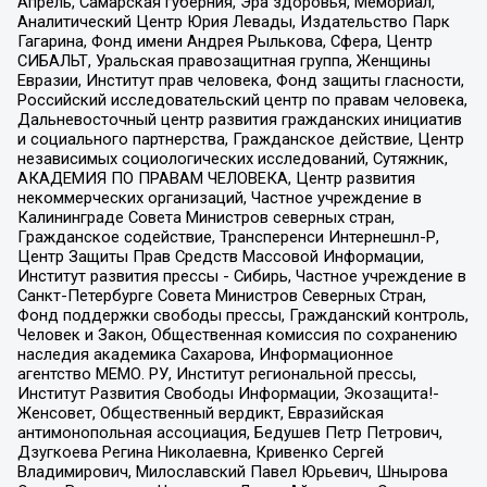
Апрель, Самарская губерния, Эра здоровья, Мемориал,
Аналитический Центр Юрия Левады, Издательство Парк
Гагарина, Фонд имени Андрея Рылькова, Сфера, Центр
СИБАЛЬТ, Уральская правозащитная группа, Женщины
Евразии, Институт прав человека, Фонд защиты гласности,
Российский исследовательский центр по правам человека,
Дальневосточный центр развития гражданских инициатив
и социального партнерства, Гражданское действие, Центр
независимых социологических исследований, Сутяжник,
АКАДЕМИЯ ПО ПРАВАМ ЧЕЛОВЕКА, Центр развития
некоммерческих организаций, Частное учреждение в
Калининграде Совета Министров северных стран,
Гражданское содействие, Трансперенси Интернешнл-Р,
Центр Защиты Прав Средств Массовой Информации,
Институт развития прессы - Сибирь, Частное учреждение в
Санкт-Петербурге Совета Министров Северных Стран,
Фонд поддержки свободы прессы, Гражданский контроль,
Человек и Закон, Общественная комиссия по сохранению
наследия академика Сахарова, Информационное
агентство МЕМО. РУ, Институт региональной прессы,
Институт Развития Свободы Информации, Экозащита!-
Женсовет, Общественный вердикт, Евразийская
антимонопольная ассоциация, Бедушев Петр Петрович,
Дзугкоева Регина Николаевна, Кривенко Сергей
Владимирович, Милославский Павел Юрьевич, Шнырова