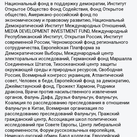
Национальный фонд в поддержку демократии, Институт
Открытое Общество Фонд Содействия, Фонд Открытое
общество, Американо-российский фонд по
экономическому и правовому развитию, Национальный
Демократический Институт Международных Отношений,
MEDIA DEVELOPMENT INVESTMENT FUND, Международный
Республиканский Институт, Открытая Россия, Институт
современной России, Черноморский фонд регионального
сотрудничества, Европейская Платформа за
Демократические Выборы, Международный центр
электоральных исследований, Германский фонд Маршалла
Соединенных Штатов, Тихоокеанский центр защиты
окружающей среды и природных ресурсов, Свободная
Россия, Всемирный конгресс украинцев, Атлантический
совет, Человек в беде, Европейский фонд за демократию,
Джеймстаунский фонд, Прожект Хармони, Родники
дракона, Врачи против насильственного извлечения
органов, Фалунь Дафа, Друзья Фалуньгун, Фалуньгун,
Коалиция по расследованию преследования в отношении
Фалуньгун в Китае, Всемирная организация по
расследованию преследований Фалуньгун, Пражский
гражданский центр, Ассоциация школ политических
исследований при Совете Европы, Центр либеральной
современности, Форум русскоязычных европейцев,
Немецко-русский обмен, Бард колледж, Европейский