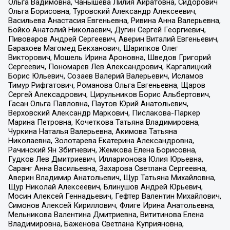
Ольга Вадимовна, Чанышева Лилия Айратовна, Сидорович
Ольга Борисовна, Туровский Александр Алексеевич,
Васильева Анастасия Евгеньевна, Ривина Анна Валерьевна,
Бойко Анатолий Николаевич, Дугин Сергей Георгиевич,
Пивоваров Андрей Сергеевич, Аверин Виталий Евгеньевич,
Барахоев Магомед Бекханович, Шарипков Олег
Викторович, Мошель Ирина Ароновна, Шведов Григорий
Сергеевич, Пономарев Лев Александрович, Каргалицкий
Борис Юльевич, Созаев Валерий Валерьевич, Исламов
Тимур Рифгатович, Романова Ольга Евгеньевна, Щаров
Сергей Алексадрович, Цирульников Борис Альбертович,
Гасан Ольга Павловна, Паутов Юрий Анатольевич,
Верховский Александр Маркович, Пислакова-Паркер
Марина Петровна, Кочеткова Татьяна Владимировна,
Чуркина Наталья Валерьевна, Акимова Татьяна
Николаевна, Золотарева Екатерина Александровна,
Рачинский Ян Збигневич, Жемкова Елена Борисовна,
Гудков Лев Дмитриевич, Илларионова Юлия Юрьевна,
Саранг Анна Васильевна, Захарова Светлана Сергеевна,
Аверин Владимир Анатольевич, Щур Татьяна Михайловна,
Щур Николай Алексеевич, Блинушов Андрей Юрьевич,
Мосин Алексей Геннадьевич, Гефтер Валентин Михайлович,
Симонов Алексей Кириллович, Флиге Ирина Анатольевна,
Мельникова Валентина Дмитриевна, Вититинова Елена
Владимировна, Баженова Светлана Куприяновна,