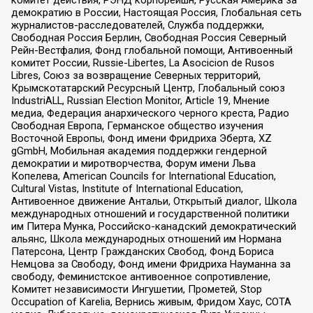
комитет действия, РЭНД корпорейшн, Русская Америка за
демократию в России, Настоящая Россия, Глобальная сеть
журналистов-расследователей, Служба поддержки,
Свободная Россия Берлин, Свободная Россия Северный
Рейн-Вестфалия, Фонд глобальной помощи, Антивоенный
комитет России, Russie-Libertes, La Asocicion de Rusos
Libres, Союз за возвращение Северных территорий,
Крымскотатарский Ресурсный Центр, Глобальный союз
IndustriALL, Russian Election Monitor, Article 19, Мнение
медиа, Федерация анархического черного креста, Радио
Свободная Европа, Германское общество изучения
Восточной Европы, Фонд имени Фридриха Эберта, XZ
gGmbH, Мобильная академия поддержки гендерной
демократии и миротворчества, Форум имени Льва
Копелева, American Councils for International Education,
Cultural Vistas, Institute of International Education,
Антивоенное движение Антальи, Открытый диалог, Школа
международных отношений и государственной политики
им Питера Мунка, Российско-канадский демократический
альянс, Школа международных отношений им Нормана
Патерсона, Центр Гражданских Свобод, Фонд Бориса
Немцова за Свободу, Фонд имени Фридриха Науманна за
свободу, Феминистское антивоенное сопротивление,
Комитет независимости Ингушетии, Прометей, Stop
Occupation of Karelia, Вернись живым, Фридом Хаус, СОТА