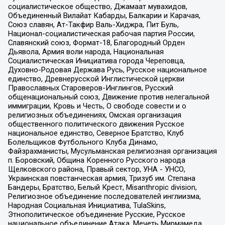
социалистическое общество, Джамаат мувахидов,
Объединенный Вилайат Кабарды, Балкарии и Карачая,
Союз славян, Ат-Такфир Валь-Хиджра, Пит Буль,
Национал-социалистическая рабочая партия России,
Славянский союз, Формат-18, Благородный Орден
Дьявола, Армия воли народа, Национальная
Социалистическая Инициатива города Череповца,
Духовно-Родовая Держава Русь, Русское национальное
единство, Древнерусской Инглистической церкви
Православных Староверов-Инглингов, Русский
общенациональный союз, Движение против нелегальной
иммиграции, Кровь и Честь, О свободе совести и о
религиозных объединениях, Омская организация
общественного политического движения Русское
национальное единство, Северное Братство, Клуб
Болельщиков Футбольного Клуба Динамо,
Файзрахманисты, Мусульманская религиозная организация
п. Боровский, Община Коренного Русского народа
Щелковского района, Правый сектор, УНА - УНСО,
Украинская повстанческая армия, Тризуб им. Степана
Бандеры, Братство, Белый Крест, Misanthropic division,
Религиозное объединение последователей инглиизма,
Народная Социальная Инициатива, TulaSkins,
Этнополитическое объединение Русские, Русское
национальное объединение Атака, Мечеть Мирмамеда,