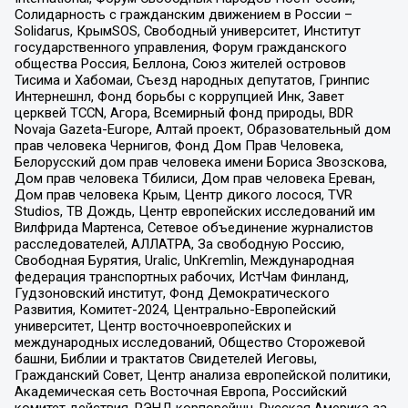
Солидарность с гражданским движением в России –
Solidarus, КрымSOS, Свободный университет, Институт
государственного управления, Форум гражданского
общества Россия, Беллона, Союз жителей островов
Тисима и Хабомаи, Съезд народных депутатов, Гринпис
Интернешнл, Фонд борьбы с коррупцией Инк, Завет
церквей TCCN, Агора, Всемирный фонд природы, BDR
Novaja Gazeta-Europe, Алтай проект, Образовательный дом
прав человека Чернигов, Фонд Дом Прав Человека,
Белорусский дом прав человека имени Бориса Звозскова,
Дом прав человека Тбилиси, Дом прав человека Ереван,
Дом прав человека Крым, Центр дикого лосося, TVR
Studios, ТВ Дождь, Центр европейских исследований им
Вилфрида Мартенса, Сетевое объединение журналистов
расследователей, АЛЛАТРА, За свободную Россию,
Свободная Бурятия, Uralic, UnKremlin, Международная
федерация транспортных рабочих, ИстЧам Финланд,
Гудзоновский институт, Фонд Демократического
Развития, Комитет-2024, Центрально-Европейский
университет, Центр восточноевропейских и
международных исследований, Общество Сторожевой
башни, Библии и трактатов Свидетелей Иеговы,
Гражданский Совет, Центр анализа европейской политики,
Академическая сеть Восточная Европа, Российский