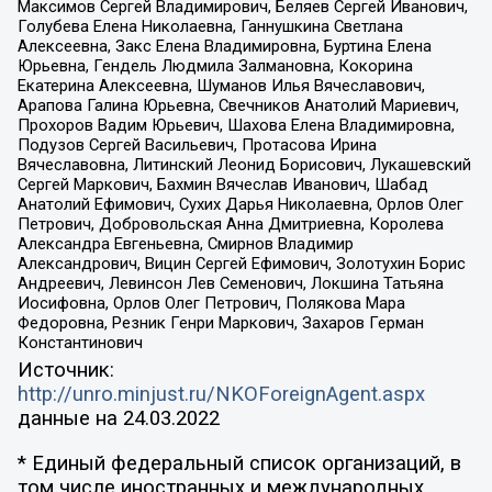
Максимов Сергей Владимирович, Беляев Сергей Иванович,
Голубева Елена Николаевна, Ганнушкина Светлана
Алексеевна, Закс Елена Владимировна, Буртина Елена
Юрьевна, Гендель Людмила Залмановна, Кокорина
Екатерина Алексеевна, Шуманов Илья Вячеславович,
Арапова Галина Юрьевна, Свечников Анатолий Мариевич,
Прохоров Вадим Юрьевич, Шахова Елена Владимировна,
Подузов Сергей Васильевич, Протасова Ирина
Вячеславовна, Литинский Леонид Борисович, Лукашевский
Сергей Маркович, Бахмин Вячеслав Иванович, Шабад
Анатолий Ефимович, Сухих Дарья Николаевна, Орлов Олег
Петрович, Добровольская Анна Дмитриевна, Королева
Александра Евгеньевна, Смирнов Владимир
Александрович, Вицин Сергей Ефимович, Золотухин Борис
Андреевич, Левинсон Лев Семенович, Локшина Татьяна
Иосифовна, Орлов Олег Петрович, Полякова Мара
Федоровна, Резник Генри Маркович, Захаров Герман
Константинович
Источник:
http://unro.minjust.ru/NKOForeignAgent.aspx
данные на
24.03.2022
* Единый федеральный список организаций, в
том числе иностранных и международных