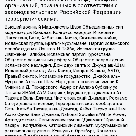
организаций, признанных в соответствии с
законодательством Российской Федерации
террористическими:
Высший военный Маджлисуль Шура Объединенных сил
моджахедов Кавказа, Конгресс народов Ичкерии и
Дагестана, База, Асбат аль-Ансар, Священная война,
Исламская группа, Братья-мусульмане, Партия исламского
освобождения, Лашкар-И-Тайба, Исламская группа,
Движение Талибан, Исламская партия Туркестана,
Общество социальных реформ, Общество возрождения
исламского наследия, Дом двух святых, Джунд аш-Шам,
Исламский джихад, Аль-Каида, Имарат Кавказ, АБТО,
Правый сектор, Исламское государство, Джабха аль-
Нусра ли-Ахль аш-Шам, Народное ополчение имени К.
Минина и Д. Пожарского, Аджр от Аллаха Субхану уа
Тагьаля SHAM, АУМ Синрике, Муджахеды джамаата Ат-
Тавхида Валь-Джихад, Чистопольский Джамаат, Рохнамо
ба суи давлати исломи, Террористическое сообщество
Сеть, Катиба Таухид валь-Джихад, Хайят Тахрир аш-Шам,
Ахлю Сунна Валь Джамаа, National Socialism/White Power,
Артподготовка, Религиозная группа “Джамаат “Красный
пахарь”, Колумбайн, Хатлонский джамаат, Мусульманская
религиозная группа п. Кушкуль г. Оренбург, Крымско-