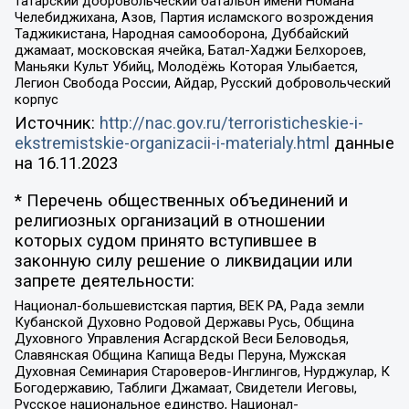
татарский добровольческий батальон имени Номана
Челебиджихана, Азов, Партия исламского возрождения
Таджикистана, Народная самооборона, Дуббайский
джамаат, московская ячейка, Батал-Хаджи Белхороев,
Маньяки Культ Убийц, Молодёжь Которая Улыбается,
Легион Свобода России, Айдар, Русский добровольческий
корпус
Источник:
http://nac.gov.ru/terroristicheskie-i-
ekstremistskie-organizacii-i-materialy.html
данные
на
16.11.2023
* Перечень общественных объединений и
религиозных организаций в отношении
которых судом принято вступившее в
законную силу решение о ликвидации или
запрете деятельности:
Национал-большевистская партия, ВЕК РА, Рада земли
Кубанской Духовно Родовой Державы Русь, Община
Духовного Управления Асгардской Веси Беловодья,
Славянская Община Капища Веды Перуна, Мужская
Духовная Семинария Староверов-Инглингов, Нурджулар, К
Богодержавию, Таблиги Джамаат, Свидетели Иеговы,
Русское национальное единство, Национал-