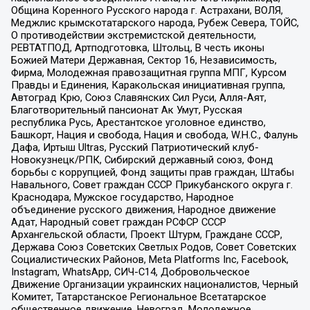
Община Коренного Русского народа г. Астрахани, ВОЛЯ,
Меджлис крымскотатарского народа, Рубеж Севера, ТОЙС,
О противодействии экстремистской деятельности,
РЕВТАТПОД, Артподготовка, Штольц, В честь иконы
Божией Матери Державная, Сектор 16, Независимость,
Фирма, Молодежная правозащитная группа МПГ, Курсом
Правды и Единения, Каракольская инициативная группа,
Автоград Крю, Союз Славянских Сил Руси, Алля-Аят,
Благотворительный пансионат Ак Умут, Русская
республика Русь, Арестантское уголовное единство,
Башкорт, Нация и свобода, Нация и свобода, W.H.С., Фалунь
Дафа, Иртыш Ultras, Русский Патриотический клуб-
Новокузнецк/РПК, Сибирский державный союз, Фонд
борьбы с коррупцией, Фонд защиты прав граждан, Штабы
Навального, Совет граждан СССР Прикубанского округа г.
Краснодара, Мужское государство, Народное
объединение русского движения, Народное движение
Адат, Народный совет граждан РСФСР СССР
Архангельской области, Проект Штурм, Граждане СССР,
Держава Союз Советских Светлых Родов, Совет Советских
Социалистических Районов, Meta Platforms Inc, Facebook,
Instagram, WhatsApp, СИЧ-С14, Добровольческое
Движение Организации украинских националистов, Черный
Комитет, Татарстанское Региональное Всетатарское
общественное движение, Невоград, Молодежное