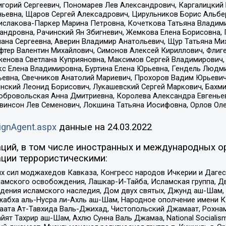
горий Сергеевич, Пономарев Лев Александрович, Каргалицкий 
ньевна, Щаров Сергей Алексадрович, Цирульников Борис Альбер
ислакова-Паркер Марина Петровна, Кочеткова Татьяна Владими
сандровна, Рачинский Ян Збигневич, Жемкова Елена Борисовна,
лана Сергеевна, Аверин Владимир Анатольевич, Щур Татьяна М
фтер Валентин Михайлович, Симонов Алексей Кириллович, Флиг
женова Светлана Куприяновна, Максимов Сергей Владимирович, 
кс Елена Владимировна, Буртина Елена Юрьевна, Гендель Людм
евна, Свечников Анатолий Мариевич, Прохоров Вадим Юрьевич
инский Леонид Борисович, Лукашевский Сергей Маркович, Бахм
Добровольская Анна Дмитриевна, Королева Александра Евгенье
евинсон Лев Семенович, Локшина Татьяна Иосифовна, Орлов Ол
ignAgent.aspx
данные на
24.03.2022
ций, в том числе иностранных и международных ор
ции террористическими:
ил моджахедов Кавказа, Конгресс народов Ичкерии и Дагеста
ламского освобождения, Лашкар-И-Тайба, Исламская группа, Дв
ения исламского наследия, Дом двух святых, Джунд аш-Шам, 
жабха аль-Нусра ли-Ахль аш-Шам, Народное ополчение имени К.
ата Ат-Тавхида Валь-Джихад, Чистопольский Джамаат, Рохнам
ят Тахрир аш-Шам, Ахлю Сунна Валь Джамаа, National Socialism