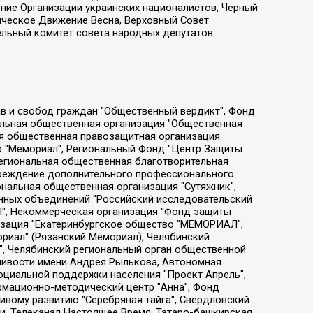
ение Организации украинских националистов, Черный
ическое Движение Весна, Верховный Совет
ельный комитет совета народных депутатов
ции социально-правовых программ "Лилит", Дальневосточное общественное движение "Маяк", Санкт-Петербургская ЛГБТ-инициативная группа "Выход", Инициативная группа ЛГБТ+ "Реверс", Алексеев Андрей Викторович, Бекбулатова Таисия Львовна, Беляев Иван Михайлович, Владыкина Елена Сергеевна, Гельман Марат Александрович, Никульшина Вероника Юрьевна, Толоконникова Надежда Андреевна, Шендерович Виктор Анатольевич, Общество с ограниченной ответственностью "Данное сообщение", Общество с ограниченной ответственностью Издательский дом "Новая глава", Айнбиндер Александра Александровна, Московский комьюнити-центр для ЛГБТ+инициатив, Благотворительный фонд развития филантропии, Deutsche Welle (Германия, Kurt-Schumacher-Strasse 3, 53113 Bonn), Борзунова Мария Михайловна, Воробьев Виктор Викторович, Голубева Анна Львовна, Константинова Алла Михайловна, Малкова Ирина Владимировна, Мурадов Мурад Абдулгалимович, Осетинская Елизавета Николаевна, Понасенков Евгений Николаевич, Ганапольский Матвей Юрьевич, Киселев Евгений Алексеевич, Борухович Ирина Григорьевна, Дремин Иван Тимофеевич, Дубровский Дмитрий Викторович, Красноярская региональная общественная организация поддержки и развития альтернативных образовательных технологий и межкультурных коммуникаций "ИНТЕРРА", Маяковская Екатерина Алексеевна, Фейгин Марк Захарович, Филимонов Андрей Викторович, Дзугкоева Регина Николаевна, Доброхотов Роман Александрович, Дудь Юрий Александрович, Елкин Сергей Владимирович, Кругликов Кирилл Игоревич, Сабунаева Мария Леонидовна, Семенов Алексей Владимирович, Шаинян Карен Багратович, Шульман Екатерина Михайловна, Асафьев Артур Валерьевич, Вахштайн Виктор Семенович, Венедиктов Алексей Алексеевич, Лушникова Екатерина Евгеньевна, Волков Леонид Михайлович, Невзоров Александр Глебович, Пархоменко Сергей Борисович, Сироткин Ярослав Николаевич, Кара-Мурза Владимир Владимирович, Баранова Наталья Владимировна, Гозман Леонид Яковлевич, Кагарлицкий Борис Юльевич, Климарев Михаил Валерьевич, Милов Владимир Станиславович, Автономная некоммерческая организация Краснодарский центр современного искусства "Типография", Моргенштерн Алишер Тагирович, Соболь Любовь Эдуардовна, Общество с ограниченной ответственностью "ЛИЗА НОРМ", Каспаров Гарри Кимович, Ходорковский Михаил Борисович, Общество с ограниченной ответственностью "Апрельские тезисы", Данилович Ирина Брониславовна, Кашин Олег Владимирович, Петров Николай Владимирович, Пивоваров Алексей Владимирович, Соколов Михаил Владимирович, Цветкова Юлия Владимировна, Чичваркин Евгений Александрович, Комитет против пыток/Команда против пыток, Общество с ограниченной ответственностью "Первый научный", Общество с ограниченной ответственностью "Вертолет и ко", Белоцерковская Вероника Борисовна, Кац Максим Евгеньевич, Лазарева Татьяна Юрьевна, Шаведдинов Руслан Табризович, Яшин Илья Валерьевич, Общество с ограниченной ответственностью "Иноагент ААВ", Алешковский Дмитрий Петрович, Альбац Евгения Марковна, Быков Дмитрий Львович, Галямина Юлия Евгеньевна, Лойко Сергей Леонидович, Мартынов Кирилл Константинович, Медведев Сергей Александрович, Крашенинников Федор Геннадиевич, Гордеева Катерина Вл