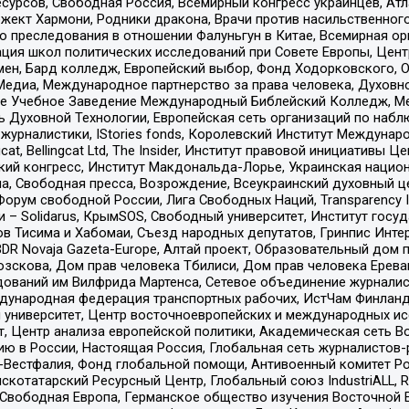
рсов, Свободная Россия, Всемирный конгресс украинцев, Атла
ект Хармони, Родники дракона, Врачи против насильственного
ию преследования в отношении Фалуньгун в Китае, Всемирная о
ация школ политических исследований при Совете Европы, Цен
мен, Бард колледж, Европейский выбор, Фонд Ходорковского,
едиа, Международное партнерство за права человека, Духовно
ое Учебное Заведение Международный Библейский Колледж, М
ь Духовной Технологии, Европейская сеть организаций по наб
урналистики, IStories fonds, Королевский Институт Между
gcat, Bellingcat Ltd, The Insider, Институт правовой инициатив
инский конгресс, Институт Макдональда-Лорье, Украинская нац
, Свободная пресса, Возрождение, Всеукраинский духовный цен
орум свободной России, Лига Свободных Наций, Transparеncy I
– Solidarus, КрымSOS, Свободный университет, Институт госу
в Тисима и Хабомаи, Съезд народных депутатов, Гринпис Инте
DR Novaja Gazeta-Europe, Алтай проект, Образовательный дом 
зскова, Дом прав человека Тбилиси, Дом прав человека Ерева
едований им Вилфрида Мартенса, Сетевое объединение журнали
Международная федерация транспортных рабочих, ИстЧам Финлан
й университет, Центр восточноевропейских и международных и
, Центр анализа европейской политики, Академическая сеть Во
ю в России, Настоящая Россия, Глобальная сеть журналистов
естфалия, Фонд глобальной помощи, Антивоенный комитет России,
татарский Ресурсный Центр, Глобальный союз IndustriALL, Russi
 Свободная Европа, Германское общество изучения Восточной 