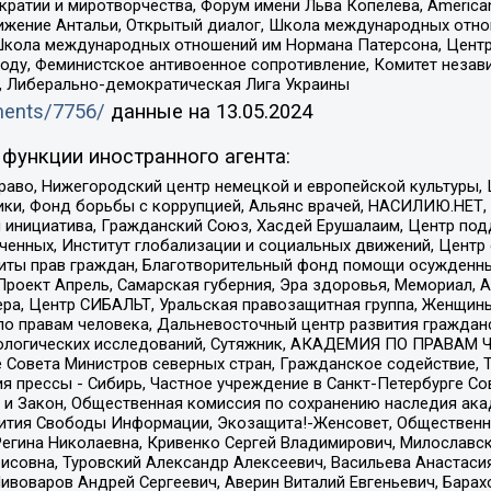
и и миротворчества, Форум имени Льва Копелева, American Counci
ое движение Антальи, Открытый диалог, Школа международных отн
Школа международных отношений им Нормана Патерсона, Центр
ду, Феминистское антивоенное сопротивление, Комитет независ
а, Либерально-демократическая Лига Украины
uments/7756/
данные на
13.05.2024
функции иностранного агента:
раво, Нижегородский центр немецкой и европейской культуры,
тики, Фонд борьбы с коррупцией, Альянс врачей, НАСИЛИЮ.НЕТ,
я инициатива, Гражданский Союз, Хасдей Ерушалаим, Центр по
юченных, Институт глобализации и социальных движений, Цент
ты прав граждан, Благотворительный фонд помощи осужденным
а, Проект Апрель, Самарская губерния, Эра здоровья, Мемориал
ера, Центр СИБАЛЬТ, Уральская правозащитная группа, Женщины
по правам человека, Дальневосточный центр развития гражданс
ологических исследований, Сутяжник, АКАДЕМИЯ ПО ПРАВАМ Ч
е Совета Министров северных стран, Гражданское содействие,
я прессы - Сибирь, Частное учреждение в Санкт-Петербурге С
 и Закон, Общественная комиссия по сохранению наследия ак
звития Свободы Информации, Экозащита!-Женсовет, Общественн
Регина Николаевна, Кривенко Сергей Владимирович, Милославс
совна, Туровский Александр Алексеевич, Васильева Анастасия
Пивоваров Андрей Сергеевич, Аверин Виталий Евгеньевич, Бара