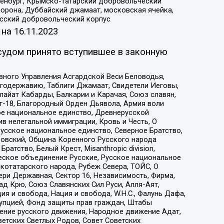
Оренбург, Крымско-татарский добровольческий
орона, Дуббайский джамаат, московская ячейка,
усский добровольческий корпус
 на
16.11.2023
судом принято вступившее в законную
вного Управления Асгардской Веси Беловодья,
годержавию, Таблиги Джамаат, Свидетели Иеговы,
айат Кабарды, Балкарии и Карачая, Союз славян,
т-18, Благородный Орден Дьявола, Армия воли
ое национальное единство, Древнерусской
 нелегальной иммиграции, Кровь и Честь, О
усское национальное единство, Северное Братство,
ровский, Община Коренного Русского народа
атство, Белый Крест, Misanthropic division,
еское объединение Русские, Русское национальное
котатарского народа, Рубеж Севера, ТОЙС, О
ри Державная, Сектор 16, Независимость, Фирма,
д Крю, Союз Славянских Сил Руси, Алля-Аят,
я и свобода, Нация и свобода, W.H.С., Фалунь Дафа,
рупцией, Фонд защиты прав граждан, Штабы
ение русского движения, Народное движение Адат,
етских Светлых Родов, Совет Советских