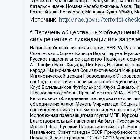
“Джамаат “Красный пахарь”, Колумбайн, Хатлонск
батальон имени Номана Челебиджихана, Азов, Па
Батал-Хаджи Белхороев, Маньяки Культ Убийц, М
Источник:
http://nac.gov.ru/terroristichesk
* Перечень общественных объединений 
силу решение о ликвидации или запрете
Национал-большевистская партия, ВЕК РА, Рада 
Славянская Община Капища Веды Перуна, Мужская
Русское национальное единство, Национал-социа
Ат-Такфир Валь-Хиджра, Пит Буль, Национал-соц
народа, Национальная Социалистическая Инициат
Инглистической церкви Православных Староверов
свободе совести и о религиозных объединениях,
Клуб Болельщиков Футбольного Клуба Динамо, Фа
Щелковского района, Правый сектор, УНА - УНСО, У
Религиозное объединение последователей инглии
объединение Атака, Мечеть Мирмамеда, Община К
противодействии экстремистской деятельности, 
Молодежная правозащитная группа МПГ, Курсом П
Благотворительный пансионат Ак Умут, Русская ре
Иртыш Ultras, Русский Патриотический клуб-Нов
Навального, Совет граждан СССР Прикубанского 
Народный совет граждан РСФСР СССР Архангельск