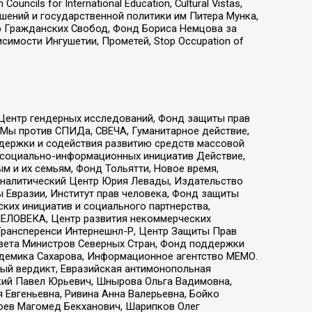
ls for International Education, Cultural Vistas,
ошений и государственной политики им Питера Мунка,
 Гражданских Свобод, Фонд Бориса Немцова за
имости Ингушетии, Прометей, Stop Occupation of
 Центр гендерных исследований, Фонд защиты прав
 Мы против СПИДа, СВЕЧА, Гуманитарное действие,
ддержки и содействия развитию средств массовой
р социально-информационных инициатив Действие,
 и их семьям, Фонд Тольятти, Новое время,
, Аналитический Центр Юрия Левады, Издательство
 Евразии, Институт прав человека, Фонд защиты
ких инициатив и социального партнерства,
ЕЛОВЕКА, Центр развития некоммерческих
 Трансперенси Интернешнл-Р, Центр Защиты Прав
овета Министров Северных Стран, Фонд поддержки
адемика Сахарова, Информационное агентство МЕМО.
ый вердикт, Евразийская антимонопольная
кий Павел Юрьевич, Шнырова Ольга Вадимовна,
 Евгеньевна, Ривина Анна Валерьевна, Бойко
хоев Магомед Бекханович, Шарипков Олег