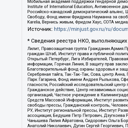
Мобильная академия поддержки гендерной демократи
Institute of International Education, Антивоенн
Российско-канадский демократический альянс, 
Свободу, Фонд имени Фридриха Науманна за свобо
Karelia, Вернись живым, Фридом Хаус, СОТА меди
Источник:
https://minjust.gov.ru/ru/doc
* Сведения реестра НКО, выполняющих 
Лилит, Правозащитная группа Гражданин.Армия.П
граждан Штаб, Институт права и публичной поли
Открытый Петербург, Лига Избирателей, Правова
информации, Горячая Линия, В защиту прав закл
Благотворительный фонд охраны здоровья и защи
Серебряная тайга, Так-Так-Так, Сова, центр Анн
Парк Гагарина, Фонд имени Андрея Рылькова, Сф
гласности, Российский исследовательский центр 
Гражданское действие, Центр независимых соци
организаций, Частное учреждение в Калининград
Средств Массовой Информации, Институт развити
свободы прессы, Гражданский контроль, Человек
РУ, Институт региональной прессы, Институт Ра
ассоциация, Бедушев Петр Петрович, Дзугкоева 
Чанышева Лилия Айратовна, Сидорович Ольга Бори
Анатолий Николаевич, Дугин Сергей Георгиевич, 