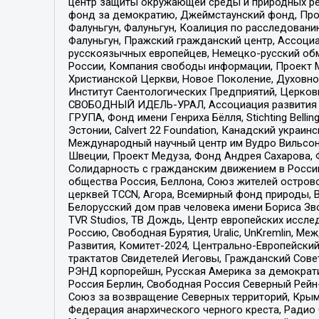
центр защиты окружающей среды и природных ресу
фонд за демократию, Джеймстаунский фонд, Прож
Фалуньгун, Фалуньгун, Коалиция по расследован
Фалуньгун, Пражский гражданский центр, Ассоци
русскоязычных европейцев, Немецко-русский об
России, Компания свободы информации, Проект М
Христианской Церкви, Новое Поколение, Духовн
Институт Саентологических Предприятий, Церков
СВОБОДНЫЙ ИДЕЛЬ-УРАЛ, Ассоциация развития ж
ГРУПА, Фонд имени Генриха Бёлля, Stichting Bellin
Эстонии, Calvert 22 Foundation, Канадский укра
Международный научный центр им Вудро Вильсона
Швеции, Проект Медуза, Фонд Андрея Сахарова, Ф
Солидарность с гражданским движением в России 
общества Россия, Беллона, Союз жителей острово
церквей TCCN, Агора, Всемирный фонд природы, B
Белорусский дом прав человека имени Бориса Зво
TVR Studios, ТВ Дождь, Центр европейских иссл
Россию, Свободная Бурятия, Uralic, UnKremlin, 
Развития, Комитет-2024, Центрально-Европейски
трактатов Свидетелей Иеговы, Гражданский Совет
РЭНД корпорейшн, Русская Америка за демократи
Россия Берлин, Свободная Россия Северный Рейн-В
Союз за возвращение Северных территорий, Крымско
Федерация анархического черного креста, Радио