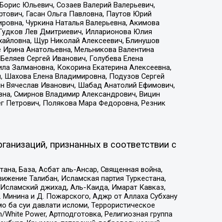
Борис Юльевич, Созаев Валерий Валерьевич,
тович, Гасан Ольга Павловна, Паутов Юрий
ровна, Чуркина Наталья Валерьевна, Акимова
 Гудков Лев Дмитриевич, Илларионова Юлия
ихайловна, Щур Николай Алексеевич, Блинушов
е Ирина Анатольевна, Мельникова Валентина
Беляев Сергей Иванович, Голубева Елена
ила Залмановна, Кокорина Екатерина Алексеевна,
, Шахова Елена Владимировна, Подузов Сергей
ин Вячеслав Иванович, Шабад Анатолий Ефимович,
вна, Смирнов Владимир Александрович, Вицин
ег Петрович, Полякова Мара Федоровна, Резник
ганизаций, признанных в соответствии с
на, База, Асбат аль-Ансар, Священная война,
ижение Талибан, Исламская партия Туркестана,
Исламский джихад, Аль-Каида, Имарат Кавказ,
 Минина и Д. Пожарского, Аджр от Аллаха Субхану
о ба суи давлати исломи, Террористическое
/White Power, Артподготовка, Религиозная группа