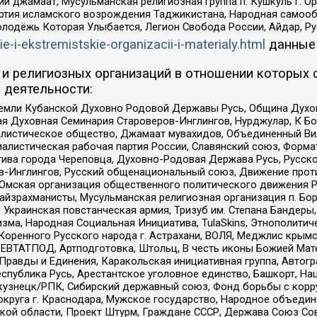
ий джамаат, Мусульманская религиозная группа п. Кушкуль г. 
ртия исламского возрождения Таджикистана, Народная самооб
олодёжь Которая Улыбается, Легион Свобода России, Айдар, Р
ie-i-ekstremistskie-organizacii-i-materialy.html
данные
и религиозных организаций в отношении которых 
 деятельности:
земли Кубанской Духовно Родовой Державы Русь, Община Духо
 Духовная Семинария Староверов-Инглингов, Нурджулар, К Бо
листическое общество, Джамаат мувахидов, Объединенный Вил
иалистическая рабочая партия России, Славянский союз, Форма
ива города Череповца, Духовно-Родовая Держава Русь, Русск
-Инглингов, Русский общенациональный союз, Движение против
 Омская организация общественного политического движения Р
йзрахманисты, Мусульманская религиозная организация п. Бо
краинская повстанческая армия, Тризуб им. Степана Бандеры, Бр
зма, Народная Социальная Инициатива, TulaSkins, Этнополитич
оренного Русского народа г. Астрахани, ВОЛЯ, Меджлис крымс
РЕВТАТПОД, Артподготовка, Штольц, В честь иконы Божией Мате
равды и Единения, Каракольская инициативная группа, Автогра
спублика Русь, Арестантское уголовное единство, Башкорт, Наци
окузнецк/РПК, Сибирский державный союз, Фонд борьбы с кор
округа г. Краснодара, Мужское государство, Народное объедин
ой области, Проект Штурм, Граждане СССР, Держава Союз Сов