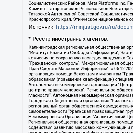
Социалистических Районов, Meta Platforms Inc, 
Комитет, Татарстанское Региональное Всетатар
Татарской Автономной Советской Социалистическ
Красноярского края, Этническое национальное о
Источник:
https://minjust.gov.ru/ru/doc
* Реестр иностранных агентов:
Калининградская региональная общественная организация "Экозащита!-Женсовет", Фонд содействия защите прав и свобод граждан "Общественный вердикт", Фонд "Институт Развития Свободы Информации", Частное учреждение "Информационное агентство МЕМО. РУ", Региональная общественная организация "Общественная комиссия по сохранению наследия академика Сахарова", Фонд поддержки свободы прессы, Санкт-Петербургская общественная правозащитная организация "Гражданский контроль", Межрегиональная общественная организация "Информационно-просветительский центр "Мемориал", Региональный Фонд "Центр Защиты Прав Средств Массовой Информации", с 05.12.2023 Фонд "Центр Защиты Прав Средств массовой информации", Региональная общественная благотворительная организация помощи беженцам и мигрантам "Гражданское содействие", Негосударственное образовательное учреждение дополнительного профессионального образования (повышение квалификации) специалистов "АКАДЕМИЯ ПО ПРАВАМ ЧЕЛОВЕКА", Свердловская региональная общественная организация "Сутяжник", Автономная некоммерческая организация "Центр независимых социологических исследований", Союз общественных объединений "Российский исследовательский центр по правам человека", Региональное общественное учреждение научно-информационный центр "МЕМОРИАЛ", Некоммерческая организация "Фонд защиты гласности", Автономная некоммерческая организация "Институт прав человека", Городская общественная организация "Екатеринбургское общество "МЕМОРИАЛ", Городская общественная организация "Рязанское историко-просветительское и правозащитное общество "Мемориал" (Рязанский Мемориал), Челябинский региональный орган общественной самодеятельности – женское общественное объединение "Женщины Евразии", Челябинский региональный орган общественной самодеятельности "Уральская правозащитная группа", Фонд содействия защите здоровья и социальной справедливости имени Андрея Рылькова, Автономная Некоммерческая Организация "Аналитический Центр Юрия Левады", Автономная некоммерческая организация социальной поддержки населения "Проект Апрель", Региональная общественная организация помощи женщинам и детям, находящимся в кризисной ситуации "Информационно-методический центр "Анна", Фонд содействия развитию массовых коммуникаций и правовому просвещению "Так-так-Так", Фонд содействия устойчивому развитию "Серебряная тайга", Свердловский региональный общественный фонд социальных проектов "Новое время", "Idel.Реалии", Кавказ.Реалии, Крым.Реалии, Телеканал Настоящее Время, Татаро-башкирская служба Радио Свобода (Azatliq Radiosi), Радио Свободная Европа/Радио Свобода (PCE/PC), "Сибирь.Реалии", "Фактограф", Благотворительный фонд помощи осужденным и их семьям, Автономная некоммерческая организация "Институт глобализации и социальных движений", Фонд "В защиту прав заключенных", Частное учреждение "Центр поддержки и содействия развитию средств массовой информации", Пензенский региональный общественный благотворительный фонд "Гражданский союз", "Север.Реалии", Некоммерческая организация Фонд "Правовая инициатива", 