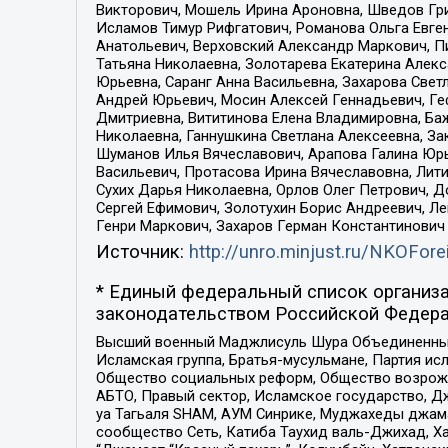
Викторович, Мошель Ирина Ароновна, Шведов Гри
Исламов Тимур Рифгатович, Романова Ольга Евге
Анатольевич, Верховский Александр Маркович, П
Татьяна Николаевна, Золотарева Екатерина Алек
Юрьевна, Саранг Анна Васильевна, Захарова Свет
Андрей Юрьевич, Мосин Алексей Геннадьевич, Ге
Дмитриевна, Вититинова Елена Владимировна, Ба
Николаевна, Ганнушкина Светлана Алексеевна, За
Шуманов Илья Вячеславович, Арапова Галина Юрь
Васильевич, Протасова Ирина Вячеславовна, Лит
Сухих Дарья Николаевна, Орлов Олег Петрович, 
Сергей Ефимович, Золотухин Борис Андреевич, Л
Генри Маркович, Захаров Герман Константинович
Источник:
http://unro.minjust.ru/NKOFore
* Единый федеральный список организа
законодательством Российской Федера
Высший военный Маджлисуль Шура Объединенных с
Исламская группа, Братья-мусульмане, Партия ис
Общество социальных реформ, Общество возрожд
АБТО, Правый сектор, Исламское государство, Д
уа Тагьаля SHAM, АУМ Синрике, Муджахеды джама
сообщество Сеть, Катиба Таухид валь-Джихад, Хай