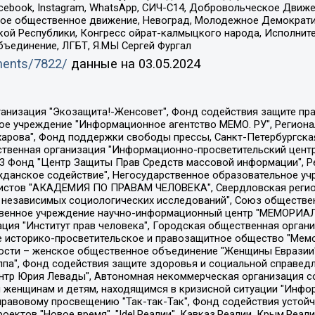
Facebook, Instagram, WhatsApp, СИЧ-С14, Добровольческое Движ
ское общественное движение, Невоград, Молодежное Демократ
ой Республики, Конгресс ойрат-калмыцкого народа, Исполнит
бъединение, ЛГБТ, Я.МЫ Сергей Фургал
uments/7822/
данные на
03.05.2024
Общество с ограниченной ответственностью "Радио Свободная Европа/Радио Свобода", Чешское информационное агентство "MEDIUM-ORIENT", Красноярская региональная общественная организация "Мы против СПИДа", Камалягин Денис Николаевич, Маркелов Сергей Евгеньевич, Пономарев Лев Александрович, Савицкая Людмила Алексеевна, Автономная некоммерческая организация "Центр по работе с проблемой насилия "НАСИЛИЮ.НЕТ", Межрегиональный профессиональный союз работников здравоохранения "Альянс врачей", Юридическое лицо, зарегистрированное в Латвийской Республике, SIA "Medusa Project" (регистрационный номер 40103797863, дата регистрации 10.06.2014), Некоммерческая организация "Фонд по борьбе с коррупцией", Автономная некоммерческая организация "Институт права и публичной политики", Баданин Роман Сергеевич, Гликин Максим Александрович, Железнова Мария Михайловна, Лукьянова Юлия Сергеевна, Маетная Елизавета Витальевна, Маняхин Петр Борисович, Чуракова Ольга Владимировна, Ярош Юлия Петровна, Юридическое лицо "The Insider SIA", зарегистрированное в Риге, Латвийская Республика (дата регистрации 26.06.2015), являющееся администратором доменного имени интернет-издания "The Insider SIA", https://theins.ru, Постернак Алексей Евгеньевич, Рубин Михаил Аркадьевич, Анин Роман Александрович, Юридическое лицо Istories fonds, зарегистрированное в Латвийской Республике (регистрационный номер 50008295751, дата регистрации 24.02.2020), Великовский Дмитрий Александрович, Долинина Ирина Николаевна, Мароховская Алеся Алексеевна, Шлейнов Роман Юрьевич, Шмагун Олеся Валентиновна, Общество с ограниченной ответственностью "Альтаир 2021", Общество с ограниченной ответственностью "Вега 2021", Общество с ограниченной ответственностью "Главный редактор 2021", Общество с ограниченной ответственностью "Ромашки монолит", Важенков Артем Валерьевич, Ивановская областная общественная организация "Центр гендерных исследований", Гурман Юрий Альбертович, Медиапроект "ОВД-Инфо", Егоров Владимир Владимирович, Жилинский Владимир Александрович, Общество с ограниченной ответственностью "ЗП", Иванова София Юрьевна, Карезина Инна Павловна, Кильтау Екатерина Викторовна, Петров Алексей Викторович, Пискунов Сергей Евгеньевич, Смирнов Сергей Сергеевич, Тихонов Михаил Сергеевич, Общество с ограниченной ответственностью "ЖУРНАЛИСТ-ИНОСТРАННЫЙ АГЕНТ", Арапова Галина Юрьевна, Вольтская Татьяна Анатольевна, Американская компания "Mason G.E.S. Anonymous Foundation" (США), являющаяся владельцем интернет-издания https://mnews.world/, Компания "Stichting Bellingcat", зарегистрированная в Нидерландах (дата регистрации 11.07.2018), Захаров Андрей Вячеславович, Клепиковская Екатерина Дмитриевна, Общество с ограниченной ответственностью "МЕМО", Перл Роман Александрович, Симонов Евгений Алексеевич, Соловьева Елена Анатольевна, Сотников Даниил Владимирович, Сурначева Елизавета Дмитриевна, Автономная некоммерческая организация по защите прав человека и информированию населения "Якутия – Наше Мнение", Общество с ограниченной ответственностью "Москоу диджитал медиа", с 26.01.2023 Общество с ограниченной ответственностью "Чайка Белые сады", Ветошкина Валерия Валерьевна, Заговора Максим Александрович, Межрегиональное общественное движение "Российская ЛГБТ - сеть", Оленичев Максим Владимирович, Павлов Иван Юрьевич, Скворцова Елена Сергеевна, Общество с ограниченной ответственностью "Как бы инагент", Кочетков Игорь Викторович, Общество с ограниченной ответственностью "Честные выборы", Еланчик Олег Александрович, Общество с ограниченной ответственностью "Нобелевский призыв", Гималова Регина Эмилевна, Григорьев Андрей Валерьевич, Григорьева Алина Александровна, Ассоциация по содействию защите прав призывников, альтернативнослужащих и военнослужащих "Правозащитная группа "Гражданин.Армия.Право", Хисамова Регина Фаритовна, Автономная некоммерческая организация по реализа