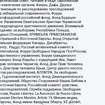
нтический совет, Человек в беде, Европейский
 извлечения органов, Фалунь Дафа, Друзья
рганизация по расследованию преследований
тр либеральной современности, Форум
 Оксфордский российский фонд, Фонд Будущее
е Управление Евангельских Христиан Украинской
еждународное христианское движение, Всемирный
людению за выборами, Республика Польша,
народных Отношений, КРИМСЬКА ПРАВОЗАХИСНА
ы Центральной и Восточной Европы, Фонд Открытой
иональная федерация Канады, Декабристы,
тр , Риддл, Русский антивоенный комитет в
nternational, Форум Свободных Народов ПостРоссии,
дарственного управления, Форум гражданского
рнешнл, Фонд борьбы с коррупцией Инк, Завет
прав человека Чернигов, Фонд Дом Прав Человека,
н, Дом прав человека Крым, Центр дикого лосося,
стов расследователей, АЛЛАТРА, За свободную
д, Гудзоновский институт, Фонд Демократического
сследований, Общество Сторожевой башни, Библии и
сточная Европа, Российский комитет действия,
-расследователей, Служба поддержки, Свободная
 Russie-Libertes, La Asocicion de Rusos Libres,
an Election Monitor, Article 19, Мнение медиа,
Европы, Фонд имени Фридриха Эберта, XZ gGmbH,