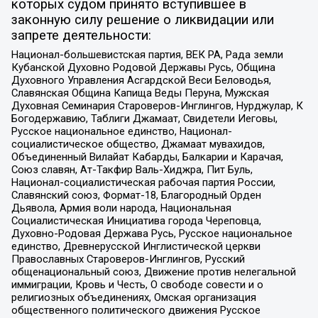
которых судом принято вступившее в
законную силу решение о ликвидации или
запрете деятельности:
Национал-большевистская партия, ВЕК РА, Рада земли
Кубанской Духовно Родовой Державы Русь, Община
Духовного Управления Асгардской Веси Беловодья,
Славянская Община Капища Веды Перуна, Мужская
Духовная Семинария Староверов-Инглингов, Нурджулар, К
Богодержавию, Таблиги Джамаат, Свидетели Иеговы,
Русское национальное единство, Национал-
социалистическое общество, Джамаат мувахидов,
Объединенный Вилайат Кабарды, Балкарии и Карачая,
Союз славян, Ат-Такфир Валь-Хиджра, Пит Буль,
Национал-социалистическая рабочая партия России,
Славянский союз, Формат-18, Благородный Орден
Дьявола, Армия воли народа, Национальная
Социалистическая Инициатива города Череповца,
Духовно-Родовая Держава Русь, Русское национальное
единство, Древнерусской Инглистической церкви
Православных Староверов-Инглингов, Русский
общенациональный союз, Движение против нелегальной
иммиграции, Кровь и Честь, О свободе совести и о
религиозных объединениях, Омская организация
общественного политического движения Русское