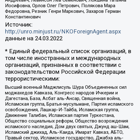
Иосифовна, Орлов Олег Петрович, Полякова Мара
Федоровна, Резник Генри Маркович, Захаров Герман
Константинович
Источник:
http://unro.minjust.ru/NKOForeignAgent.aspx
данные на
24.03.2022
* Единый федеральный список организаций, в
том числе иностранных и международных
организаций, признанных в соответствии с
законодательством Российской Федерации
террористическими:
Высший военный Маджлисуль Шура Объединенных сил
моджахедов Кавказа, Конгресс народов Ичкерии и
Дагестана, База, Асбат аль-Ансар, Священная война,
Исламская группа, Братья-мусульмане, Партия исламского
освобождения, Лашкар-И-Тайба, Исламская группа,
Движение Талибан, Исламская партия Туркестана,
Общество социальных реформ, Общество возрождения
исламского наследия, Дом двух святых, Джунд аш-Шам,
Исламский джихад, Аль-Каида, Имарат Кавказ, АБТО,
Правый сектор, Исламское государство, Джабха аль-