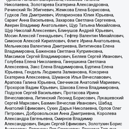
Николаевна, Золотарева Екатерина Александровна,
Рачинский Ян Збигневич, Жемкова Елена Борисовна,
Гудков Лев Дмитриевич, Илларионова Юлия Юрьевна,
Саранг Анна Васильевна, Захарова Светлана Сергеевна,
Аверин Владимир Анатольевич, Щур Татьяна Михайловна,
Щур Николай Алексеевич, Блинушов Андрей Юрьевич,
Мосин Алексей Геннадьевич, Гефтер Валентин Михайлович,
Симонов Алексей Кириллович, Флиге Ирина Анатольевна,
Мельникова Валентина Дмитриевна, Вититинова Елена
Владимировна, Баженова Светлана Куприяновна,
Максимов Сергей Владимирович, Беляев Сергей Иванович,
Голубева Елена Николаевна, Ганнушкина Светлана
Алексеевна, Закс Елена Владимировна, Буртина Елена
Юрьевна, Гендель Людмила Залмановна, Кокорина
Екатерина Алексеевна, Шуманов Илья Вячеславович,
Арапова Галина Юрьевна, Свечников Анатолий Мариевич,
Прохоров Вадим Юрьевич, Шахова Елена Владимировна,
Подузов Сергей Васильевич, Протасова Ирина
Вячеславовна, Литинский Леонид Борисович, Лукашевский
Сергей Маркович, Бахмин Вячеслав Иванович, Шабад
Анатолий Ефимович, Сухих Дарья Николаевна, Орлов Олег
Петрович, Добровольская Анна Дмитриевна, Королева
Александра Евгеньевна, Смирнов Владимир
Александрович, Вицин Сергей Ефимович, Золотухин Борис
Андреевич, Левинсон Лев Семенович, Локшина Татьяна