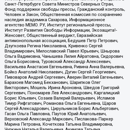
Санкт-Петербурге Совета Министров Северных Стран,
Фонд поддержки свободы прессы, Гражданский контроль,
Человек и Закон, Общественная комиссия по сохранению
наследия академика Сахарова, Информационное
агентство МЕМО. РУ, Институт региональной прессы,
Институт Развития Свободы Информации, Экозащита!-
Женсовет, Общественный вердикт, Евразийская
антимонопольная ассоциация, Бедушев Петр Петрович,
Дзугкоева Регина Николаевна, Кривенко Сергей
Владимирович, Милославский Павел Юрьевич, Шнырова
Ольга Вадимовна, Чанышева Лилия Айратовна, Сидорович
Ольга Борисовна, Туровский Александр Алексеевич,
Васильева Анастасия Евгеньевна, Ривина Анна Валерьевна,
Бойко Анатолий Николаевич, Дугин Сергей Георгиевич,
Пивоваров Андрей Сергеевич, Аверин Виталий Евгеньевич,
Барахоев Магомед Бекханович, Шарипков Олег
Викторович, Мошель Ирина Ароновна, Шведов Григорий
Сергеевич, Пономарев Лев Александрович, Каргалицкий
Борис Юльевич, Созаев Валерий Валерьевич, Исламов
Тимур Рифгатович, Романова Ольга Евгеньевна, Щаров
Сергей Алексадрович, Цирульников Борис Альбертович,
Гасан Ольга Павловна, Паутов Юрий Анатольевич,
Верховский Александр Маркович, Пислакова-Паркер
Марина Петровна, Кочеткова Татьяна Владимировна,
Чуркина Наталья Валерьевна, Акимова Татьяна