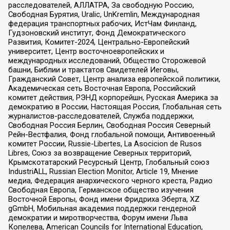
расследователей, АЛЛАТРА, За свободную Россию,
Свободная Бурятия, Uralic, UnKremlin, Международная
федерация транспортных рабочих, ИстЧам Финланд,
Гудзоновский институт, Фонд Демократического
Развития, Комитет-2024, Центрально-Европейский
университет, Центр восточноевропейских и
международных исследований, Общество Сторожевой
башни, Библии и трактатов Свидетелей Иеговы,
Гражданский Совет, Центр анализа европейской политики,
Академическая сеть Восточная Европа, Российский
комитет действия, РЭНД корпорейшн, Русская Америка за
демократию в России, Настоящая Россия, Глобальная сеть
журналистов-расследователей, Служба поддержки,
Свободная Россия Берлин, Свободная Россия Северный
Рейн-Вестфалия, Фонд глобальной помощи, Антивоенный
комитет России, Russie-Libertes, La Asocicion de Rusos
Libres, Союз за возвращение Северных территорий,
Крымскотатарский Ресурсный Центр, Глобальный союз
IndustriALL, Russian Election Monitor, Article 19, Мнение
медиа, Федерация анархического черного креста, Радио
Свободная Европа, Германское общество изучения
Восточной Европы, Фонд имени Фридриха Эберта, XZ
gGmbH, Мобильная академия поддержки гендерной
демократии и миротворчества, Форум имени Льва
Копелева, American Councils for International Education,