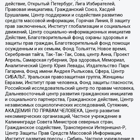
действие, Открытый Петербург, Лига Избирателей,
Правовая инициатива, Гражданский Союз, Хасдей
Ерушалаим, Центр поддержки и содействия развитию
средств массовой информации, Горячая Линия, В защиту
прав заключенных, Институт глобализации и социальных
движений, Центр социально-информационных инициатив
Действие, Благотворительный фонд охраны здоровья и
защиты прав граждан, Благотворительный фонд помощи
осужденным и их семьям, Фонд Тольятти, Новое время,
Серебряная тайга, Так-Так-Так, Сова, центр Анна, Проект
Апрель, Самарская губерния, Эра здоровья, Мемориал,
Аналитический Центр Юрия Левады, Издательство Парк
Гагарина, Фонд имени Андрея Рылькова, Сфера, Центр
СИБАЛЬТ, Уральская правозащитная группа, Женщины
Евразии, Институт прав человека, Фонд защиты гласности,
Российский исследовательский центр по правам человека,
Дальневосточный центр развития гражданских инициатив
и социального партнерства, Гражданское действие, Центр
независимых социологических исследований, Сутяжник,
АКАДЕМИЯ ПО ПРАВАМ ЧЕЛОВЕКА, Центр развития
некоммерческих организаций, Частное учреждение в
Калининграде Совета Министров северных стран,
Гражданское содействие, Трансперенси Интернешнл-Р,
Центр Защиты Прав Средств Массовой Информации,
Институт развития прессы - Сибирь, Частное учреждение в