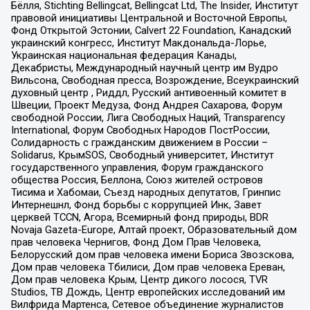
Бёлля, Stichting Bellingcat, Bellingcat Ltd, The Insider, Институт
правовой инициативы Центральной и Восточной Европы,
Фонд Открытой Эстонии, Calvert 22 Foundation, Канадский
украинский конгресс, Институт Макдональда-Лорье,
Украинская национальная федерация Канады,
Декабристы, Международный научный центр им Вудро
Вильсона, Свободная пресса, Возрождение, Всеукраинский
духовный центр , Риддл, Русский антивоенный комитет в
Швеции, Проект Медуза, Фонд Андрея Сахарова, Форум
свободной России, Лига Свободных Наций, Transparеncy
International, Форум Свободных Народов ПостРоссии,
Солидарность с гражданским движением в России –
Solidarus, КрымSOS, Свободный университет, Институт
государственного управления, Форум гражданского
общества Россия, Беллона, Союз жителей островов
Тисима и Хабомаи, Съезд народных депутатов, Гринпис
Интернешнл, Фонд борьбы с коррупцией Инк, Завет
церквей TCCN, Агора, Всемирный фонд природы, BDR
Novaja Gazeta-Europe, Алтай проект, Образовательный дом
прав человека Чернигов, Фонд Дом Прав Человека,
Белорусский дом прав человека имени Бориса Звозскова,
Дом прав человека Тбилиси, Дом прав человека Ереван,
Дом прав человека Крым, Центр дикого лосося, TVR
Studios, ТВ Дождь, Центр европейских исследований им
Вилфрида Мартенса, Сетевое объединение журналистов