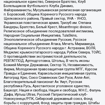
национальное единство, Северное Братство, Клуб
Болельщиков Футбольного Клуба Динамо,
Файзрахманисты, Мусульманская религиозная организация
п. Боровский, Община Коренного Русского народа
Щелковского района, Правый сектор, УНА - УНСО,
Украинская повстанческая армия, Тризуб им. Степана
Бандеры, Братство, Белый Крест, Misanthropic division,
Религиозное объединение последователей инглиизма,
Народная Социальная Инициатива, TulaSkins,
Этнополитическое объединение Русские, Русское
национальное объединение Атака, Мечеть Мирмамеда,
Община Коренного Русского народа г. Астрахани, ВОЛЯ,
Меджлис крымскотатарского народа, Рубеж Севера, ТОЙС,
О противодействии экстремистской деятельности,
РЕВТАТПОД, Артподготовка, Штольц, В честь иконы
Божией Матери Державная, Сектор 16, Независимость,
Фирма, Молодежная правозащитная группа МПГ, Курсом
Правды и Единения, Каракольская инициативная группа,
Автоград Крю, Союз Славянских Сил Руси, Алля-Аят,
Благотворительный пансионат Ак Умут, Русская
республика Русь, Арестантское уголовное единство,
Башкорт, Нация и свобода, Нация и свобода, W.H.С., Фалунь
Дафа, Иртыш Ultras, Русский Патриотический клуб-
Новокузнецк/РПК, Сибирский державный союз, Фонд
борьбы с коррупцией, Фонд защиты прав граждан, Штабы