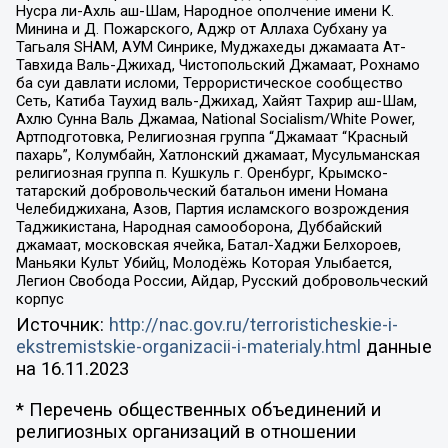
Нусра ли-Ахль аш-Шам, Народное ополчение имени К.
Минина и Д. Пожарского, Аджр от Аллаха Субхану уа
Тагьаля SHAM, АУМ Синрике, Муджахеды джамаата Ат-
Тавхида Валь-Джихад, Чистопольский Джамаат, Рохнамо
ба суи давлати исломи, Террористическое сообщество
Сеть, Катиба Таухид валь-Джихад, Хайят Тахрир аш-Шам,
Ахлю Сунна Валь Джамаа, National Socialism/White Power,
Артподготовка, Религиозная группа “Джамаат “Красный
пахарь”, Колумбайн, Хатлонский джамаат, Мусульманская
религиозная группа п. Кушкуль г. Оренбург, Крымско-
татарский добровольческий батальон имени Номана
Челебиджихана, Азов, Партия исламского возрождения
Таджикистана, Народная самооборона, Дуббайский
джамаат, московская ячейка, Батал-Хаджи Белхороев,
Маньяки Культ Убийц, Молодёжь Которая Улыбается,
Легион Свобода России, Айдар, Русский добровольческий
корпус
Источник:
http://nac.gov.ru/terroristicheskie-i-
ekstremistskie-organizacii-i-materialy.html
данные
на
16.11.2023
* Перечень общественных объединений и
религиозных организаций в отношении