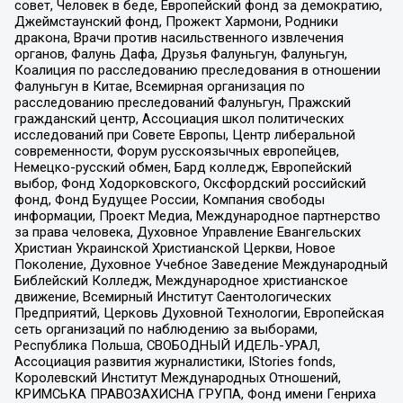
совет, Человек в беде, Европейский фонд за демократию,
Джеймстаунский фонд, Прожект Хармони, Родники
дракона, Врачи против насильственного извлечения
органов, Фалунь Дафа, Друзья Фалуньгун, Фалуньгун,
Коалиция по расследованию преследования в отношении
Фалуньгун в Китае, Всемирная организация по
расследованию преследований Фалуньгун, Пражский
гражданский центр, Ассоциация школ политических
исследований при Совете Европы, Центр либеральной
современности, Форум русскоязычных европейцев,
Немецко-русский обмен, Бард колледж, Европейский
выбор, Фонд Ходорковского, Оксфордский российский
фонд, Фонд Будущее России, Компания свободы
информации, Проект Медиа, Международное партнерство
за права человека, Духовное Управление Евангельских
Христиан Украинской Христианской Церкви, Новое
Поколение, Духовное Учебное Заведение Международный
Библейский Колледж, Международное христианское
движение, Всемирный Институт Саентологических
Предприятий, Церковь Духовной Технологии, Европейская
сеть организаций по наблюдению за выборами,
Республика Польша, СВОБОДНЫЙ ИДЕЛЬ-УРАЛ,
Ассоциация развития журналистики, IStories fonds,
Королевский Институт Международных Отношений,
КРИМСЬКА ПРАВОЗАХИСНА ГРУПА, Фонд имени Генриха